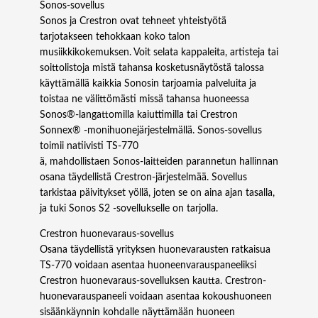
Sonos-sovellus
Sonos ja Crestron ovat tehneet yhteistyötä
tarjotakseen tehokkaan koko talon
musiikkikokemuksen. Voit selata kappaleita, artisteja tai
soittolistoja mistä tahansa kosketusnäytöstä talossa
käyttämällä kaikkia Sonosin tarjoamia palveluita ja
toistaa ne välittömästi missä tahansa huoneessa
Sonos®-langattomilla kaiuttimilla tai Crestron
Sonnex® -monihuonejärjestelmällä. Sonos-sovellus
toimii natiivisti TS‑770
ä, mahdollistaen Sonos-laitteiden parannetun hallinnan
osana täydellistä Crestron-järjestelmää. Sovellus
tarkistaa päivitykset yöllä, joten se on aina ajan tasalla,
ja tuki Sonos S2 -sovellukselle on tarjolla.
Crestron huonevaraus-sovellus
Osana täydellistä yrityksen huonevarausten ratkaisua
TS‑770 voidaan asentaa huoneenvarauspaneeliksi
Crestron huonevaraus-sovelluksen kautta. Crestron-
huonevarauspaneeli voidaan asentaa kokoushuoneen
sisäänkäynnin kohdalle näyttämään huoneen