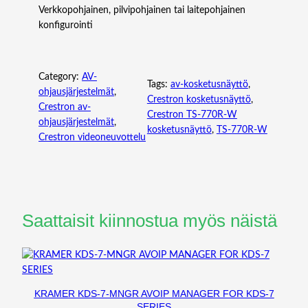
Verkkopohjainen, pilvipohjainen tai laitepohjainen
konfigurointi
Category:
AV-
Tags:
av-kosketusnäyttö
, 
ohjausjärjestelmät
, 
Crestron kosketusnäyttö
, 
Crestron av-
Crestron TS-770R-W
ohjausjärjestelmät
, 
kosketusnäyttö
, 
TS-770R-W
Crestron videoneuvottelu
Saattaisit kiinnostua myös näistä
KRAMER KDS-7-MNGR AVOIP MANAGER FOR KDS-7
SERIES