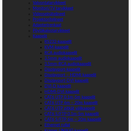
Valvontatarvikkeet
Monitori/TV tarvikkeet
Videoseinätelineet
Projektoritelineet
Adapterirenkaat
Pöytäkaivotarvikkeet
Kaapelit
RS232-kaapelit
KVM-kaapelit
RCA audiokaapelit
3.5mm audiokaapelit
3.5mm-RCA audiokaapelit
Displayport-kaapelit
Displayport – HDMI kaapelit
Displayport-DVI kaapelit
DVI-D kaapelit
HDMI-DVI kaapelit
CAT6 UTP 0.1m-5m kaapelit
CAT6 UTP 6m – 20m kaapelit
CAT6 UTP pitkät välikaapelit
CAT6 S/FTP 0.1m-5m kaapelit
CAT6 S/FTP 6m – 20m kaapelit
Ethernet rullat
Kramer UNIKAT-kaapelit