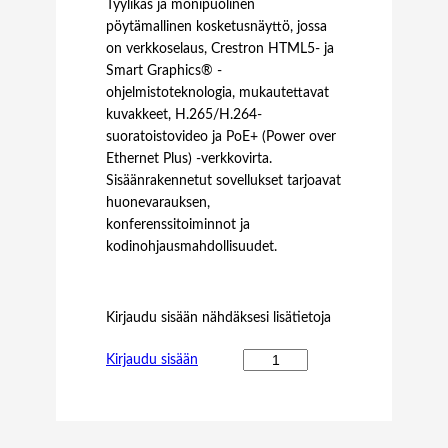
Tyylikäs ja monipuolinen
pöytämallinen kosketusnäyttö, jossa
on verkkoselaus, Crestron HTML5- ja
Smart Graphics® -
ohjelmistoteknologia, mukautettavat
kuvakkeet, H.265/H.264-
suoratoistovideo ja PoE+ (Power over
Ethernet Plus) -verkkovirta.
Sisäänrakennetut sovellukset tarjoavat
huonevarauksen,
konferenssitoiminnot ja
kodinohjausmahdollisuudet.
Kirjaudu sisään nähdäksesi lisätietoja
C
Kirjaudu sisään
r
e
s
t