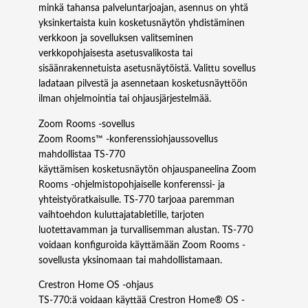
minkä tahansa palveluntarjoajan, asennus on yhtä
yksinkertaista kuin kosketusnäytön yhdistäminen
verkkoon ja sovelluksen valitseminen
verkkopohjaisesta asetusvalikosta tai
sisäänrakennetuista asetusnäytöistä. Valittu sovellus
ladataan pilvestä ja asennetaan kosketusnäyttöön
ilman ohjelmointia tai ohjausjärjestelmää.
Zoom Rooms -sovellus
Zoom Rooms™ -konferenssiohjaussovellus
mahdollistaa TS‑770
käyttämisen kosketusnäytön ohjauspaneelina Zoom
Rooms -ohjelmistopohjaiselle konferenssi- ja
yhteistyöratkaisulle. TS‑770 tarjoaa paremman
vaihtoehdon kuluttajatabletille, tarjoten
luotettavamman ja turvallisemman alustan. TS‑770
voidaan konfiguroida käyttämään Zoom Rooms -
sovellusta yksinomaan tai mahdollistamaan.
Crestron Home OS -ohjaus
TS‑770:ä voidaan käyttää Crestron Home® OS -