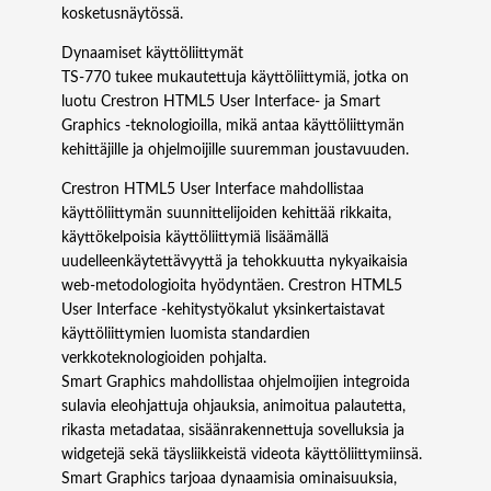
kosketusnäytössä.
Dynaamiset käyttöliittymät
TS‑770 tukee mukautettuja käyttöliittymiä, jotka on
luotu Crestron HTML5 User Interface- ja Smart
Graphics -teknologioilla, mikä antaa käyttöliittymän
kehittäjille ja ohjelmoijille suuremman joustavuuden.
Crestron HTML5 User Interface mahdollistaa
käyttöliittymän suunnittelijoiden kehittää rikkaita,
käyttökelpoisia käyttöliittymiä lisäämällä
uudelleenkäytettävyyttä ja tehokkuutta nykyaikaisia
web-metodologioita hyödyntäen. Crestron HTML5
User Interface -kehitystyökalut yksinkertaistavat
käyttöliittymien luomista standardien
verkkoteknologioiden pohjalta.
Smart Graphics mahdollistaa ohjelmoijien integroida
sulavia eleohjattuja ohjauksia, animoitua palautetta,
rikasta metadataa, sisäänrakennettuja sovelluksia ja
widgetejä sekä täysliikkeistä videota käyttöliittymiinsä.
Smart Graphics tarjoaa dynaamisia ominaisuuksia,