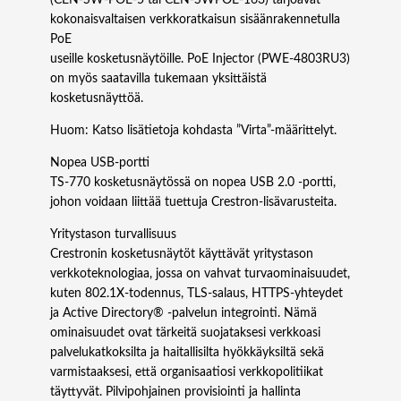
kokonaisvaltaisen verkkoratkaisun sisäänrakennetulla
PoE
useille kosketusnäytöille. PoE Injector (PWE‑4803RU3)
on myös saatavilla tukemaan yksittäistä
kosketusnäyttöä.
Huom: Katso lisätietoja kohdasta ”Virta”-määrittelyt.
Nopea USB-portti
TS‑770 kosketusnäytössä on nopea USB 2.0 -portti,
johon voidaan liittää tuettuja Crestron-lisävarusteita.
Yritystason turvallisuus
Crestronin kosketusnäytöt käyttävät yritystason
verkkoteknologiaa, jossa on vahvat turvaominaisuudet,
kuten 802.1X-todennus, TLS-salaus, HTTPS-yhteydet
ja Active Directory® -palvelun integrointi. Nämä
ominaisuudet ovat tärkeitä suojataksesi verkkoasi
palvelukatkoksilta ja haitallisilta hyökkäyksiltä sekä
varmistaaksesi, että organisaatiosi verkkopolitiikat
täyttyvät. Pilvipohjainen provisiointi ja hallinta