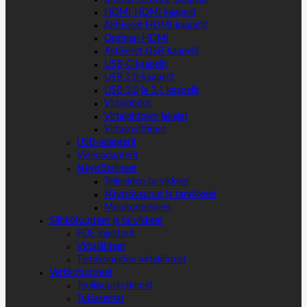
HDMI-HDMI kaapelit
Aktiiviset HDMI-kaapelit
Optinen HDMI
Aktiiviset USB-kaapelit
USB-C kaapelit
USB 2.0-kaapelit
USB 3.0 ja 3.1 kaapelit
Virtajohdot
Virtajohtojen jakajat
Virtasovittimet
USB-adapterit
Videoadapterit
Näyttötelineet
Telineiden tarvikkeet
Näyttövaunut ja tarvikkeet
Monitoritelineet
Sähkötuotteet ja tarvikkeet
POE injektorit
Virtalähteet
Tietokoneiden virtalähteet
Verkkotuotteet
Teollisuuskytkimet
Tukiasemat