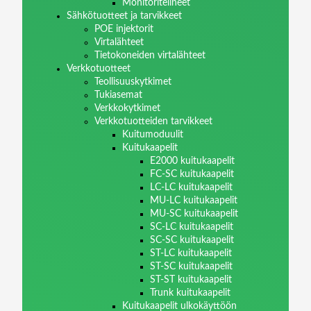
Monitoritelineet
Sähkötuotteet ja tarvikkeet
POE injektorit
Virtalähteet
Tietokoneiden virtalähteet
Verkkotuotteet
Teollisuuskytkimet
Tukiasemat
Verkkokytkimet
Verkkotuotteiden tarvikkeet
Kuitumoduulit
Kuitukaapelit
E2000 kuitukaapelit
FC-SC kuitukaapelit
LC-LC kuitukaapelit
MU-LC kuitukaapelit
MU-SC kuitukaapelit
SC-LC kuitukaapelit
SC-SC kuitukaapelit
ST-LC kuitukaapelit
ST-SC kuitukaapelit
ST-ST kuitukaapelit
Trunk kuitukaapelit
Kuitukaapelit ulkokäyttöön