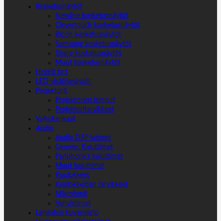
Kosketusnäytöt
Newline kosketusnäytöt
Clevertouch kosketusnäytöt
Ricoh kosketusnäytöt
Samsung kosketusnäytöt
Sharp kosketusnäytöt
Muut kosketusnäytöt
Hotelli tv:t
LED-sisätilanäytöt
Projektorit
Projektorien lamput
Projektoritarvikkeet
Valkokankaat
Audio
Audio DSP laitteet
Genelec Kaiuttimet
Panphonics kaiuttimet
Muut kaiuttimet
Kuulokkeet
Kuulokkeiden tarvikkeet
Mikrofonit
Vahvistimet
Langaton kuvansiirto