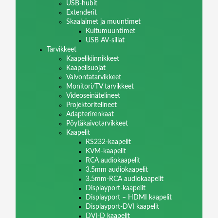
USB-hubit
Extenderit
Skaalaimet ja muuntimet
Kuitumuuntimet
USB AV-sillat
Tarvikkeet
Kaapelikiinnikkeet
Kaapelisuojat
Valvontatarvikkeet
Monitori/TV tarvikkeet
Videoseinätelineet
Projektoritelineet
Adapterirenkaat
Pöytäkaivotarvikkeet
Kaapelit
RS232-kaapelit
KVM-kaapelit
RCA audiokaapelit
3.5mm audiokaapelit
3.5mm-RCA audiokaapelit
Displayport-kaapelit
Displayport – HDMI kaapelit
Displayport-DVI kaapelit
DVI-D kaapelit