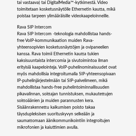
tai vastaava) tai DigitalMedia™-kytkimestä. Video
toimitetaan kosketusnäytölle Ethernetin kautta, mikä
poistaa tarpeen ylimääräisille videokaapeloinneille.
Rava SIP Intercom
Rava SIP Intercom -teknologia mahdollistaa hands-
free VoIP-kommunikaation muiden Rava-
yhteensopivien kosketusnäyttöjen ja ovipaneelien
kanssa. Rava toimii Ethernetin kautta tukien
kaksisuuntaista intercomia ja sivutoimintoa ilman
erityisiä kaapelointeja. VoIP-puhelinominaisuudet ovat
myös mahdollisia integroitumalla SIP-yhteensopivaan
IP-puhelinjärjestelmään tai SIP-palvelimeen, mikä
mahdollistaa hands-free puhelintoiminnallisuuden
pikavalinnan, soittajan tunnistuksen, mukautettujen
soittoäänien ja muiden parannusten kera.
Sisäänrakennettu kaikumisen poisto takaa
täysdupleksisen suorituskyvyn selkeään ja
saumattomaan äänikommunikointiin integroitujen
mikrofonien ja kaiuttimien avulla.