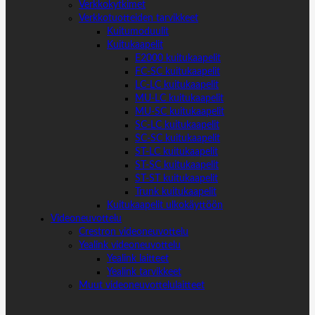
Verkkokytkimet
Verkkotuotteiden tarvikkeet
Kuitumoduulit
Kuitukaapelit
E2000 kuitukaapelit
FC-SC kuitukaapelit
LC-LC kuitukaapelit
MU-LC kuitukaapelit
MU-SC kuitukaapelit
SC-LC kuitukaapelit
SC-SC kuitukaapelit
ST-LC kuitukaapelit
ST-SC kuitukaapelit
ST-ST kuitukaapelit
Trunk kuitukaapelit
Kuitukaapelit ulkokäyttöön
Videoneuvottelu
Crestron videoneuvottelu
Yealink videoneuvottelu
Yealink laitteet
Yealink tarvikkeet
Muut videoneuvottelulaitteet