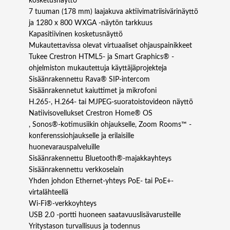
kosketusnäyttö
7 tuuman (178 mm) laajakuva aktiivimatriisivärinäyttö
ja 1280 x 800 WXGA -näytön tarkkuus
Kapasitiivinen kosketusnäyttö
Mukautettavissa olevat virtuaaliset ohjauspainikkeet
Tukee Crestron HTML5- ja Smart Graphics® -
ohjelmiston mukautettuja käyttäjäprojekteja
Sisäänrakennettu Rava® SIP-intercom
Sisäänrakennetut kaiuttimet ja mikrofoni
H.265-, H.264- tai MJPEG-suoratoistovideon näyttö
Natiivisovellukset Crestron Home® OS
, Sonos®-kotimusiikin ohjaukselle, Zoom Rooms™ -
konferenssiohjaukselle ja erilaisille
huonevarauspalveluille
Sisäänrakennettu Bluetooth®-majakkayhteys
Sisäänrakennettu verkkoselain
Yhden johdon Ethernet-yhteys PoE- tai PoE+-
virtalähteellä
Wi‑Fi®-verkkoyhteys
USB 2.0 -portti huoneen saatavuuslisävarusteille
Yritystason turvallisuus ja todennus