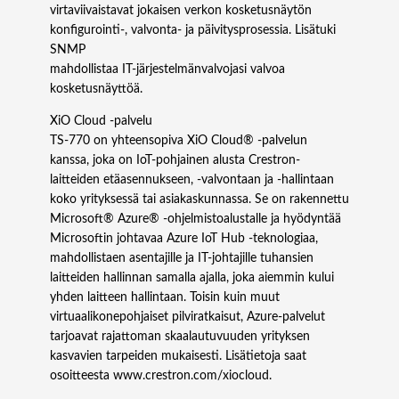
virtaviivaistavat jokaisen verkon kosketusnäytön
konfigurointi-, valvonta- ja päivitysprosessia. Lisätuki
SNMP
mahdollistaa IT-järjestelmänvalvojasi valvoa
kosketusnäyttöä.
XiO Cloud -palvelu
TS‑770 on yhteensopiva XiO Cloud® -palvelun
kanssa, joka on IoT-pohjainen alusta Crestron-
laitteiden etäasennukseen, -valvontaan ja -hallintaan
koko yrityksessä tai asiakaskunnassa. Se on rakennettu
Microsoft® Azure® -ohjelmistoalustalle ja hyödyntää
Microsoftin johtavaa Azure IoT Hub -teknologiaa,
mahdollistaen asentajille ja IT-johtajille tuhansien
laitteiden hallinnan samalla ajalla, joka aiemmin kului
yhden laitteen hallintaan. Toisin kuin muut
virtuaalikonepohjaiset pilviratkaisut, Azure-palvelut
tarjoavat rajattoman skaalautuvuuden yrityksen
kasvavien tarpeiden mukaisesti. Lisätietoja saat
osoitteesta www.crestron.com/xiocloud.