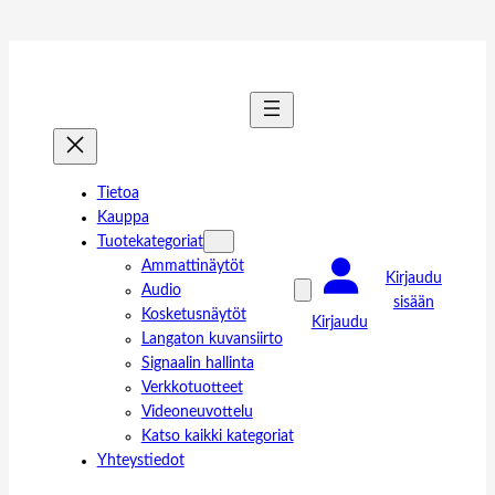
Tietoa
Kauppa
Tuotekategoriat
Ammattinäytöt
Kirjaudu
Audio
sisään
Kosketusnäytöt
Kirjaudu
Langaton kuvansiirto
Signaalin hallinta
Verkkotuotteet
Videoneuvottelu
Katso kaikki kategoriat
Yhteystiedot