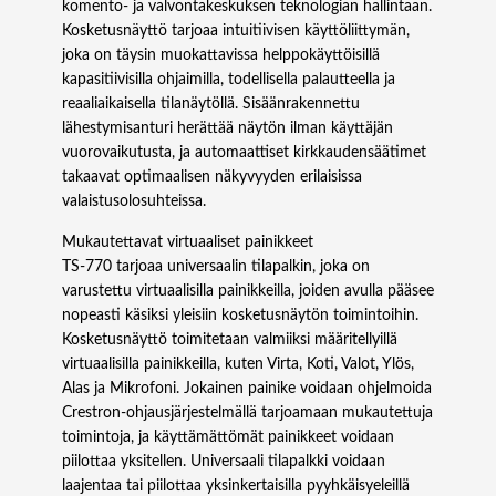
komento- ja valvontakeskuksen teknologian hallintaan.
t
Kosketusnäyttö tarjoaa intuitiivisen käyttöliittymän,
u
joka on täysin muokattavissa helppokäyttöisillä
s
kapasitiivisilla ohjaimilla, todellisella palautteella ja
n
reaaliaikaisella tilanäytöllä. Sisäänrakennettu
ä
lähestymisanturi herättää näytön ilman käyttäjän
y
vuorovaikutusta, ja automaattiset kirkkaudensäätimet
t
takaavat optimaalisen näkyvyyden erilaisissa
t
valaistusolosuhteissa.
ö
m
Mukautettavat virtuaaliset painikkeet
ä
TS‑770 tarjoaa universaalin tilapalkin, joka on
ä
varustettu virtuaalisilla painikkeilla, joiden avulla pääsee
r
nopeasti käsiksi yleisiin kosketusnäytön toimintoihin.
ä
Kosketusnäyttö toimitetaan valmiiksi määritellyillä
virtuaalisilla painikkeilla, kuten Virta, Koti, Valot, Ylös,
Alas ja Mikrofoni. Jokainen painike voidaan ohjelmoida
Crestron-ohjausjärjestelmällä tarjoamaan mukautettuja
toimintoja, ja käyttämättömät painikkeet voidaan
piilottaa yksitellen. Universaali tilapalkki voidaan
laajentaa tai piilottaa yksinkertaisilla pyyhkäisyeleillä