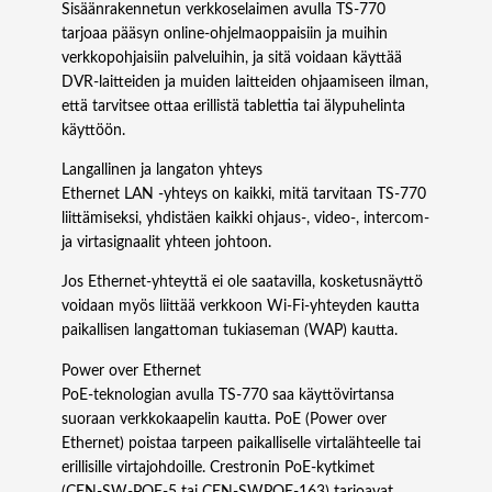
Sisäänrakennetun verkkoselaimen avulla TS‑770
tarjoaa pääsyn online-ohjelmaoppaisiin ja muihin
verkkopohjaisiin palveluihin, ja sitä voidaan käyttää
DVR-laitteiden ja muiden laitteiden ohjaamiseen ilman,
että tarvitsee ottaa erillistä tablettia tai älypuhelinta
käyttöön.
Langallinen ja langaton yhteys
Ethernet LAN -yhteys on kaikki, mitä tarvitaan TS‑770
liittämiseksi, yhdistäen kaikki ohjaus-, video-, intercom-
ja virtasignaalit yhteen johtoon.
Jos Ethernet-yhteyttä ei ole saatavilla, kosketusnäyttö
voidaan myös liittää verkkoon Wi-Fi-yhteyden kautta
paikallisen langattoman tukiaseman (WAP) kautta.
Power over Ethernet
PoE-teknologian avulla TS‑770 saa käyttövirtansa
suoraan verkkokaapelin kautta. PoE (Power over
Ethernet) poistaa tarpeen paikalliselle virtalähteelle tai
erillisille virtajohdoille. Crestronin PoE-kytkimet
(CEN‑SW‑POE‑5 tai CEN‑SWPOE‑163) tarjoavat