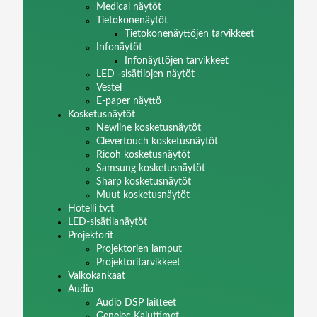
Medical näytöt
Tietokonenäytöt
Tietokonenäyttöjen tarvikkeet
Infonäytöt
Infonäyttöjen tarvikkeet
LED -sisätilojen näytöt
Vestel
E-paper näyttö
Kosketusnäytöt
Newline kosketusnäytöt
Clevertouch kosketusnäytöt
Ricoh kosketusnäytöt
Samsung kosketusnäytöt
Sharp kosketusnäytöt
Muut kosketusnäytöt
Hotelli tv:t
LED-sisätilanäytöt
Projektorit
Projektorien lamput
Projektoritarvikkeet
Valkokankaat
Audio
Audio DSP laitteet
Genelec Kaiuttimet