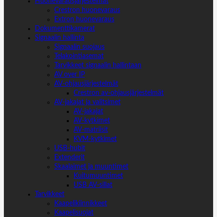
Huonevarausjärjestelmät
Crestron huonevaraus
Extron huonevaraus
Dokumenttikamerat
Signaalin hallinta
Signaalin suojaus
Telakointiasemat
Tarvikkeet signaalin hallintaan
AV over IP
AV-ohjausjärjestelmät
Crestron av-ohjausjärjestelmät
AV-jakajat ja valitsimet
AV-jakajat
AV-kytkimet
AV-matriisit
KVM-kytkimet
USB-hubit
Extenderit
Skaalaimet ja muuntimet
Kuitumuuntimet
USB AV-sillat
Tarvikkeet
Kaapelikiinnikkeet
Kaapelisuojat