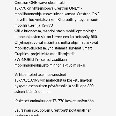
Crestron ONE -sovelluksen tuki
TS‑770 on yhteensopiva Crestron ONE™ -
mobiilihuoneohjaussovelluksen kanssa. Crestron ONE
-sovellus luo vertaisverkon Bluetooth-yhteyden kautta
mobiililaitteen ja TS‑770
välille huoneessa, mahdollistaen mobiilioptimoitujen
huoneohjausten siirron laitteeseen kosketusnäytöltä.
Ohjelmoijat voivat määrittää, mitkä ohjaimet näkyvät
mobiilisovelluksessa, yhdistämällä liittymät Smart
Graphics -projekteista mobiiliprojektiin.
SW‑MOBILITY-lisenssi vaaditaan
mobiilihuoneohjaustoiminnon aktivoimiseksi.
Vaihtoehtoiset asennusvarusteet
TS-770/1070-SMK mahdollistaa kosketusnäytön
pysyvän asennuksen pöytätasolle ja sallii jopa 330
asteen kääntösuunnan.
Keskeiset ominaisuudet TS-770 kosketusnäyttöön
Seuraavan sukupolven Crestron® pöytämallinen