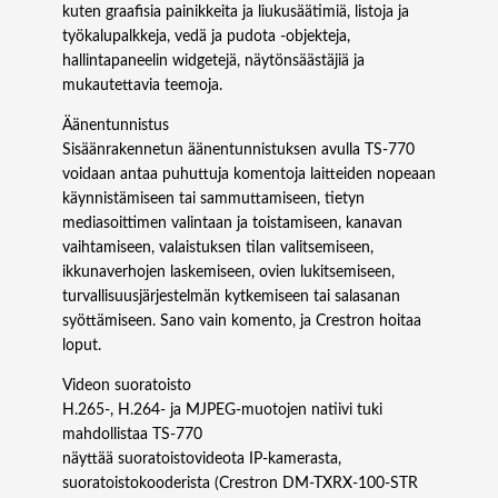
kuten graafisia painikkeita ja liukusäätimiä, listoja ja
työkalupalkkeja, vedä ja pudota -objekteja,
hallintapaneelin widgetejä, näytönsäästäjiä ja
mukautettavia teemoja.
Äänentunnistus
Sisäänrakennetun äänentunnistuksen avulla TS‑770
voidaan antaa puhuttuja komentoja laitteiden nopeaan
käynnistämiseen tai sammuttamiseen, tietyn
mediasoittimen valintaan ja toistamiseen, kanavan
vaihtamiseen, valaistuksen tilan valitsemiseen,
ikkunaverhojen laskemiseen, ovien lukitsemiseen,
turvallisuusjärjestelmän kytkemiseen tai salasanan
syöttämiseen. Sano vain komento, ja Crestron hoitaa
loput.
Videon suoratoisto
H.265-, H.264- ja MJPEG-muotojen natiivi tuki
mahdollistaa TS‑770
näyttää suoratoistovideota IP-kamerasta,
suoratoistokooderista (Crestron DM‑TXRX‑100‑STR