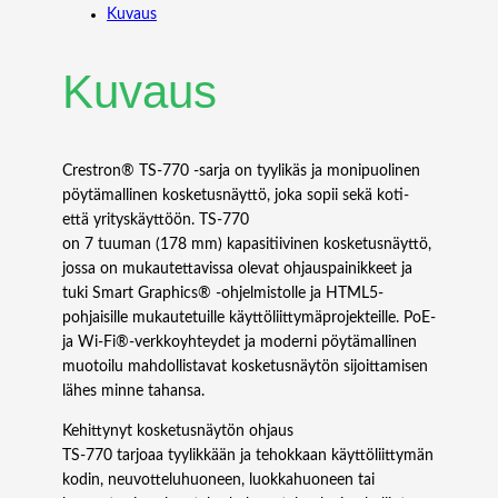
Kuvaus
r
o
n
Kuvaus
T
S
-
7
Crestron® TS‑770 -sarja on tyylikäs ja monipuolinen
7
pöytämallinen kosketusnäyttö, joka sopii sekä koti-
0
että yrityskäyttöön. TS‑770
R
on 7 tuuman (178 mm) kapasitiivinen kosketusnäyttö,
-
jossa on mukautettavissa olevat ohjauspainikkeet ja
W
tuki Smart Graphics® -ohjelmistolle ja HTML5-
A
pohjaisille mukautetuille käyttöliittymäprojekteille. PoE-
V
ja Wi-Fi®-verkkoyhteydet ja moderni pöytämallinen
-
muotoilu mahdollistavat kosketusnäytön sijoittamisen
k
lähes minne tahansa.
o
Kehittynyt kosketusnäytön ohjaus
s
TS‑770 tarjoaa tyylikkään ja tehokkaan käyttöliittymän
k
kodin, neuvotteluhuoneen, luokkahuoneen tai
e