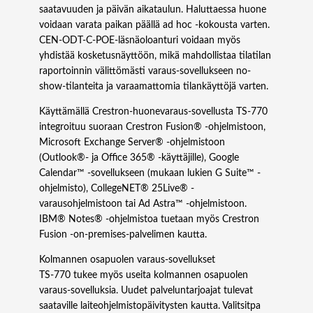
saatavuuden ja päivän aikataulun. Haluttaessa huone
voidaan varata paikan päällä ad hoc -kokousta varten.
CEN‑ODT‑C‑POE-läsnäoloanturi voidaan myös
yhdistää kosketusnäyttöön, mikä mahdollistaa tilatilan
raportoinnin välittömästi varaus-sovellukseen no-
show-tilanteita ja varaamattomia tilankäyttöjä varten.
Käyttämällä Crestron-huonevaraus-sovellusta TS‑770
integroituu suoraan Crestron Fusion® -ohjelmistoon,
Microsoft Exchange Server® -ohjelmistoon
(Outlook®- ja Office 365® -käyttäjille), Google
Calendar™ -sovellukseen (mukaan lukien G Suite™ -
ohjelmisto), CollegeNET® 25Live® -
varausohjelmistoon tai Ad Astra™ -ohjelmistoon.
IBM® Notes® -ohjelmistoa tuetaan myös Crestron
Fusion -on-premises-palvelimen kautta.
Kolmannen osapuolen varaus-sovellukset
TS‑770 tukee myös useita kolmannen osapuolen
varaus-sovelluksia. Uudet palveluntarjoajat tulevat
saataville laiteohjelmistopäivitysten kautta. Valitsitpa