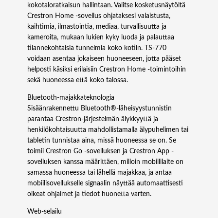
kokotaloratkaisun hallintaan. Valitse kosketusnäytöltä
Crestron Home -sovellus ohjataksesi valaistusta,
kaihtimia, ilmastointia, mediaa, turvallisuutta ja
kameroita, mukaan lukien kyky luoda ja palauttaa
tilannekohtaisia tunnelmia koko kotiin. TS‑770
voidaan asentaa jokaiseen huoneeseen, jotta pääset
helposti käsiksi erilaisiin Crestron Home -toimintoihin
sekä huoneessa että koko talossa.
Bluetooth-majakkateknologia
Sisäänrakennettu Bluetooth®-läheisyystunnistin
parantaa Crestron-järjestelmän älykkyyttä ja
henkilökohtaisuutta mahdollistamalla älypuhelimen tai
tabletin tunnistaa aina, missä huoneessa se on. Se
toimii Crestron Go -sovelluksen ja Crestron App -
sovelluksen kanssa määrittäen, milloin mobiililaite on
samassa huoneessa tai lähellä majakkaa, ja antaa
mobiilisovellukselle signaalin näyttää automaattisesti
oikeat ohjaimet ja tiedot huonetta varten.
Web-selailu