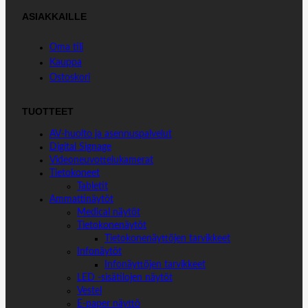
ASIAKKAILLE
Oma tili
Kauppa
Ostoskori
TUOTTEET
AV-huolto ja asennuspalvelut
Digital Signage
Videoneuvottelukamerat
Tietokoneet
Tabletit
Ammattinäytöt
Medical näytöt
Tietokonenäytöt
Tietokonenäyttöjen tarvikkeet
Infonäytöt
Infonäyttöjen tarvikkeet
LED -sisätilojen näytöt
Vestel
E-paper näyttö