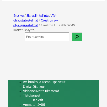
Etusivu
/
Signaalin hallinta
/
AV-
ohjausjärjestelmät
/
Crestron av-
ohjausjärjestelmät
/ Crestron TS-770R-W AV-
kosketusnäyttö
Haku
AV-huolto ja asennuspalvelut
Digital Signage
Videoneuvottelukamerat
Tietokoneet
Tabletit
Ammattinäytöt