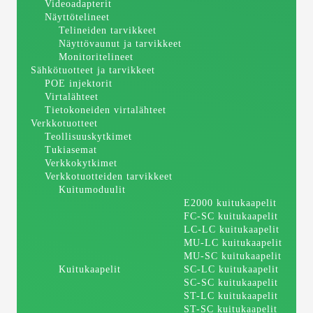
Videoadapterit
Näyttötelineet
Telineiden tarvikkeet
Näyttövaunut ja tarvikkeet
Monitoritelineet
Sähkötuotteet ja tarvikkeet
POE injektorit
Virtalähteet
Tietokoneiden virtalähteet
Verkkotuotteet
Teollisuuskytkimet
Tukiasemat
Verkkokytkimet
Verkkotuotteiden tarvikkeet
Kuitumoduulit
E2000 kuitukaapelit
FC-SC kuitukaapelit
LC-LC kuitukaapelit
MU-LC kuitukaapelit
MU-SC kuitukaapelit
Kuitukaapelit
SC-LC kuitukaapelit
SC-SC kuitukaapelit
ST-LC kuitukaapelit
ST-SC kuitukaapelit