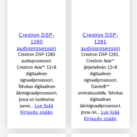
Crestron DSP-
Crestron DSP-
1280
1281
audioprosessori
audioprosessori
Crestron DSP-1280
Crestron DSP-1281.
audioprosessori.
Crestron Avia™
Crestron Avia™ 12×8
järjestelmän 12×8
digitaalinen
digitaalinen
signaaliprosessori.
signaaliprosessori,
Tehokas digitaalinen
Dante®™
äänisignaaliprosessori,
ominaisuudella. Tehokas
jossa on luokkansa
digitaalinen
paras…
Lue lisää
äänisignaaliprosessori,
Kirjaudu sisään
jossa on…
Lue lisää
Kirjaudu sisään