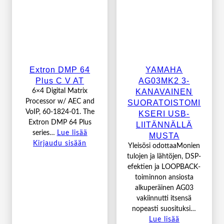
Extron DMP 64
YAMAHA
Plus C V AT
AG03MK2 3-
KANAVAINEN
6×4 Digital Matrix
Processor w/ AEC and
SUORATOISTOMI
VoIP, 60-1824-01. The
KSERI USB-
Extron DMP 64 Plus
LIITÄNNÄLLÄ
series…
Lue lisää
MUSTA
Kirjaudu sisään
Yleisösi odottaaMonien
tulojen ja lähtöjen, DSP-
efektien ja LOOPBACK-
toiminnon ansiosta
alkuperäinen AG03
vakiinnutti itsensä
nopeasti suosituksi…
Lue lisää