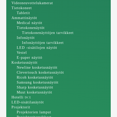
Videoneuvottelukamerat
Tietokoneet
Tabletit
Ammattinäytöt
Medical näytöt
Tietokonenäytöt
Tietokonenäyttöjen tarvikkeet
Infonäytöt
Infonäyttöjen tarvikkeet
LED -sisätilojen näytöt
Vestel
E-paper näyttö
Kosketusnäytöt
Newline kosketusnäytöt
Clevertouch kosketusnäytöt
Ricoh kosketusnäytöt
Samsung kosketusnäytöt
Sharp kosketusnäytöt
Muut kosketusnäytöt
Hotelli tv:t
LED-sisätilanäytöt
Projektorit
Projektorien lamput