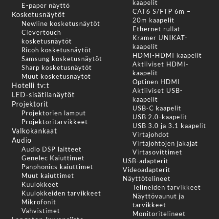
kaapelit
E-paper näyttö
CAT6 S/FTP 6m –
Kosketusnäytöt
20m kaapelit
Newline kosketusnäytöt
Ethernet rullat
Clevertouch
Kramer UNIKAT-
kosketusnäytöt
kaapelit
Ricoh kosketusnäytöt
HDMI-HDMI kaapelit
Samsung kosketusnäytöt
Aktiiviset HDMI-
Sharp kosketusnäytöt
kaapelit
Muut kosketusnäytöt
Optinen HDMI
Hotelli tv:t
Aktiiviset USB-
LED-sisätilanäytöt
kaapelit
Projektorit
USB-C kaapelit
Projektorien lamput
USB 2.0-kaapelit
Projektoritarvikkeet
USB 3.0 ja 3.1 kaapelit
Valkokankaat
Virtajohdot
Audio
Virtajohtojen jakajat
Audio DSP laitteet
Virtasovittimet
Genelec Kaiuttimet
USB-adapterit
Panphonics kaiuttimet
Videoadapterit
Muut kaiuttimet
Näyttötelineet
Kuulokkeet
Telineiden tarvikkeet
Kuulokkeiden tarvikkeet
Näyttövaunut ja
Mikrofonit
tarvikkeet
Vahvistimet
Monitoritelineet