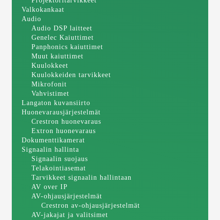
Projektoritarvikkeet
Valkokankaat
Audio
Audio DSP laitteet
Genelec Kaiuttimet
Panphonics kaiuttimet
Muut kaiuttimet
Kuulokkeet
Kuulokkeiden tarvikkeet
Mikrofonit
Vahvistimet
Langaton kuvansiirto
Huonevarausjärjestelmät
Crestron huonevaraus
Extron huonevaraus
Dokumenttikamerat
Signaalin hallinta
Signaalin suojaus
Telakointiasemat
Tarvikkeet signaalin hallintaan
AV over IP
AV-ohjausjärjestelmät
Crestron av-ohjausjärjestelmät
AV-jakajat ja valitsimet