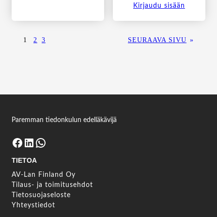
Kirjaudu sisään
1
2
3
SEURAAVA SIVU
»
Paremman tiedonkulun edelläkävijä
Facebook
LinkedIn
WhatsApp
TIETOA
AV-Lan Finland Oy
Tilaus- ja toimitusehdot
Tietosuojaseloste
Yhteystiedot