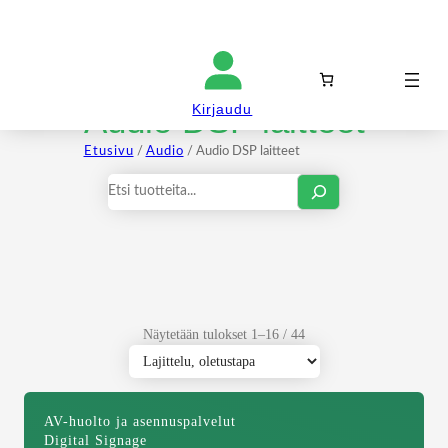
Kirjaudu sisään
Audio DSP laitteet
Kirjaudu
Etusivu
/
Audio
/ Audio DSP laitteet
Haku
Näytetään tulokset 1–16 / 44
AV-huolto ja asennuspalvelut
Digital Signage