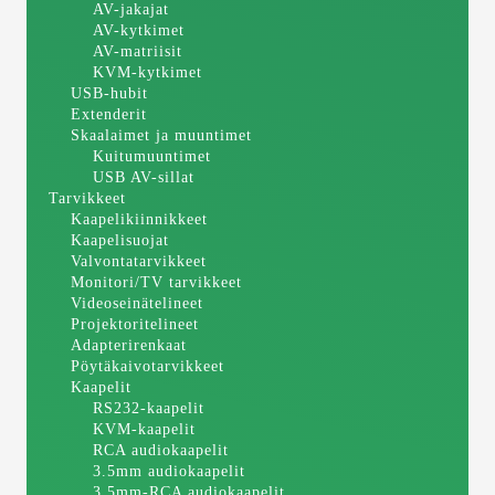
AV-jakajat
AV-kytkimet
AV-matriisit
KVM-kytkimet
USB-hubit
Extenderit
Skaalaimet ja muuntimet
Kuitumuuntimet
USB AV-sillat
Tarvikkeet
Kaapelikiinnikkeet
Kaapelisuojat
Valvontatarvikkeet
Monitori/TV tarvikkeet
Videoseinätelineet
Projektoritelineet
Adapterirenkaat
Pöytäkaivotarvikkeet
Kaapelit
RS232-kaapelit
KVM-kaapelit
RCA audiokaapelit
3.5mm audiokaapelit
3.5mm-RCA audiokaapelit