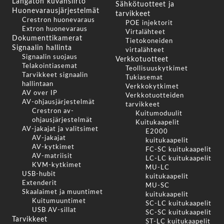
Langaton kuvansiirto
Sähkötuotteet ja
Huonevarausjärjestelmät
tarvikkeet
Crestron huonevaraus
POE injektorit
Extron huonevaraus
Virtalähteet
Dokumenttikamerat
Tietokoneiden
Signaalin hallinta
virtalähteet
Signaalin suojaus
Verkkotuotteet
Telakointiasemat
Teollisuuskytkimet
Tarvikkeet signaalin
Tukiasemat
hallintaan
Verkkokytkimet
AV over IP
Verkkotuotteiden
AV-ohjausjärjestelmät
tarvikkeet
Crestron av-
Kuitumoduulit
ohjausjärjestelmät
Kuitukaapelit
AV-jakajat ja valitsimet
E2000
AV-jakajat
kuitukaapelit
AV-kytkimet
FC-SC kuitukaapelit
AV-matriisit
LC-LC kuitukaapelit
KVM-kytkimet
MU-LC
USB-hubit
kuitukaapelit
Extenderit
MU-SC
Skaalaimet ja muuntimet
kuitukaapelit
Kuitumuuntimet
SC-LC kuitukaapelit
USB AV-sillat
SC-SC kuitukaapelit
Tarvikkeet
ST-LC kuitukaapelit