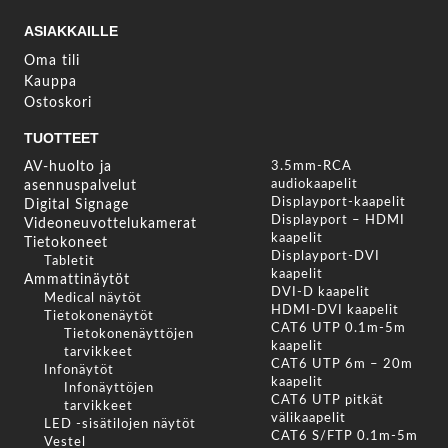
ASIAKKAILLE
Oma tili
Kauppa
Ostoskori
TUOTTEET
AV-huolto ja
3.5mm-RCA
audiokaapelit
asennuspalvelut
Displayport-kaapelit
Digital Signage
Displayport – HDMI
Videoneuvottelukamerat
kaapelit
Tietokoneet
Displayport-DVI
Tabletit
kaapelit
Ammattinäytöt
DVI-D kaapelit
Medical näytöt
HDMI-DVI kaapelit
Tietokonenäytöt
CAT6 UTP 0.1m-5m
Tietokonenäyttöjen
kaapelit
tarvikkeet
CAT6 UTP 6m – 20m
Infonäytöt
kaapelit
Infonäyttöjen
CAT6 UTP pitkät
tarvikkeet
välikaapelit
LED -sisätilojen näytöt
CAT6 S/FTP 0.1m-5m
Vestel