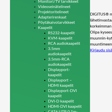
Monitori/TV tarvikkeet
Videoseinätelineet
Projektoritelineet
DIGITUS® mi
Adapterirenkaat
lähetinvasta
Pöytäkaivotarvikkeet
korkeimman 
Kaapelit
Olipa kysees
RS232-kaapelit
muunnin-kyt
KVM-kaapelit
RCA audiokaapelit
muuntimee
3.5mm
Kirjaudu sis
audiokaapelit
3.5mm-RCA
audiokaapelit
Displayport-
kaapelit
Displayport –
HDMI kaapelit
Displayport-DVI
kaapelit
DVI-D kaapelit
HDMI-DVI kaapelit
CAT6 UTP 0.1m-