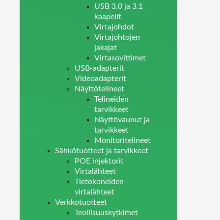
USB 3.0 ja 3.1
kaapelit
Virtajohdot
Virtajohtojen
jakajat
Virtasovittimet
USB-adapterit
Videoadapterit
Näyttötelineet
Telineiden
tarvikkeet
Näyttövaunut ja
tarvikkeet
Monitoritelineet
Sähkötuotteet ja tarvikkeet
POE injektorit
Virtalähteet
Tietokoneiden
virtalähteet
Verkkotuotteet
Teollisuuskytkimet