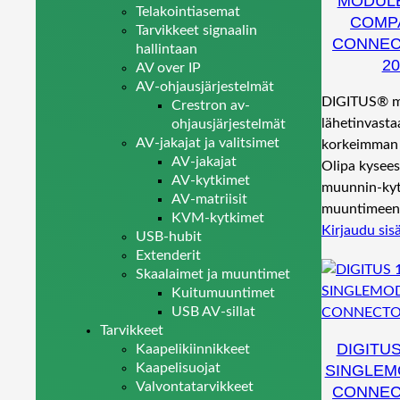
MODULE
Telakointiasemat
COMPA
Tarvikkeet signaalin
CONNECT
hallintaan
2
AV over IP
AV-ohjausjärjestelmät
DIGITUS® mi
Crestron av-
lähetinvasta
ohjausjärjestelmät
AV-jakajat ja valitsimet
korkeimman 
AV-jakajat
Olipa kysees
AV-kytkimet
muunnin-kyt
AV-matriisit
muuntimee
KVM-kytkimet
Kirjaudu sis
USB-hubit
Extenderit
Skaalaimet ja muuntimet
Kuitumuuntimet
USB AV-sillat
Tarvikkeet
DIGITU
Kaapelikiinnikkeet
Kaapelisuojat
SINGLEM
Valvontatarvikkeet
CONNECT