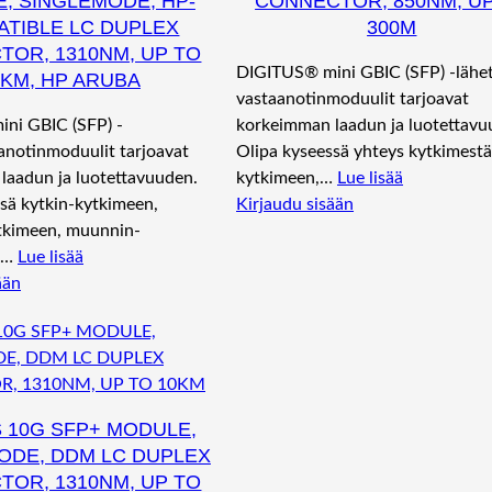
, SINGLEMODE, HP-
CONNECTOR, 850NM, U
TIBLE LC DUPLEX
300M
OR, 1310NM, UP TO
DIGITUS® mini GBIC (SFP) -lähet
0KM, HP ARUBA
vastaanotinmoduulit tarjoavat
ni GBIC (SFP) -
korkeimman laadun ja luotettavu
anotinmoduulit tarjoavat
Olipa kyseessä yhteys kytkimest
laadun ja luotettavuuden.
kytkimeen,…
Lue lisää
sä kytkin-kytkimeen,
Kirjaudu sisään
kimeen, muunnin-
n…
Lue lisää
ään
S 10G SFP+ MODULE,
ODE, DDM LC DUPLEX
OR, 1310NM, UP TO