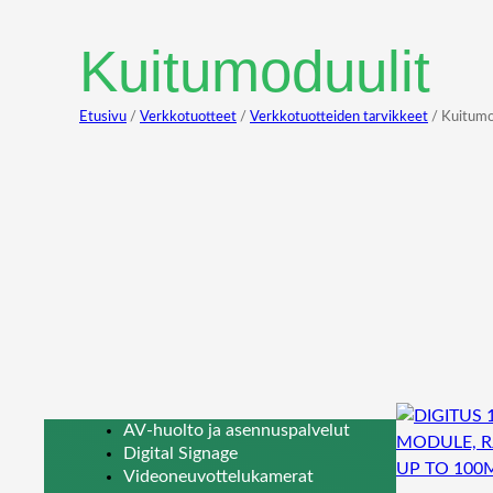
Kuitumoduulit
Etusivu
/
Verkkotuotteet
/
Verkkotuotteiden tarvikkeet
/ Kuitumo
AV-huolto ja asennuspalvelut
Digital Signage
Videoneuvottelukamerat