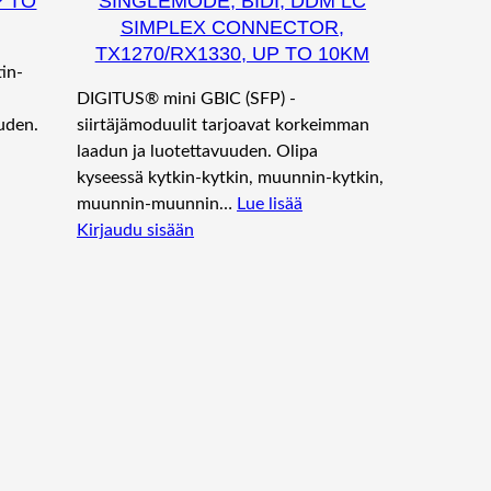
P TO
SINGLEMODE, BIDI, DDM LC
SIMPLEX CONNECTOR,
TX1270/RX1330, UP TO 10KM
in-
DIGITUS® mini GBIC (SFP) -
uden.
siirtäjämoduulit tarjoavat korkeimman
ä
laadun ja luotettavuuden. Olipa
kyseessä kytkin-kytkin, muunnin-kytkin,
muunnin-muunnin…
Lue lisää
Kirjaudu sisään