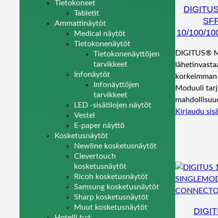
Tietokoneet
DIGITU
Tabletit
SF
Ammattinäytöt
10/100/1
Medical näytöt
Tietokonenäytöt
DIGITUS® Mi
Tietokonenäyttöjen
tarvikkeet
lähetinvasta
Infonäytöt
korkeimman 
Infonäyttöjen
Moduuli tar
tarvikkeet
mahdollisuu
LED -sisätilojen näytöt
Kirjaudu sis
Vestel
E-paper näyttö
Kosketusnäytöt
Newline kosketusnäytöt
Clevertouch
kosketusnäytöt
Ricoh kosketusnäytöt
Samsung kosketusnäytöt
Sharp kosketusnäytöt
Muut kosketusnäytöt
DIGIT
Hotelli tv:t