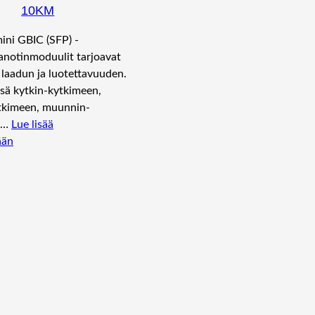
10KM
ni GBIC (SFP) -
anotinmoduulit tarjoavat
laadun ja luotettavuuden.
sä kytkin-kytkimeen,
kimeen, muunnin-
n…
Lue lisää
ään