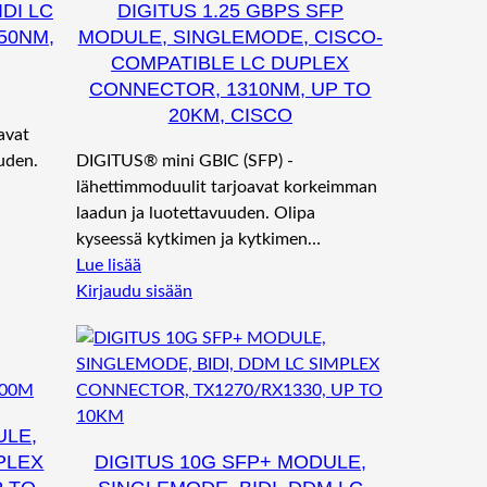
DI LC
DIGITUS 1.25 GBPS SFP
50NM,
MODULE, SINGLEMODE, CISCO-
COMPATIBLE LC DUPLEX
CONNECTOR, 1310NM, UP TO
20KM, CISCO
avat
uden.
DIGITUS® mini GBIC (SFP) -
lähettimmoduulit tarjoavat korkeimman
laadun ja luotettavuuden. Olipa
kyseessä kytkimen ja kytkimen…
Lue lisää
Kirjaudu sisään
ULE,
PLEX
DIGITUS 10G SFP+ MODULE,