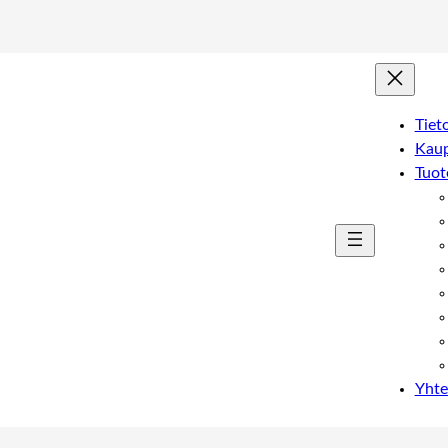
Tiet
Kau
Tuot
Yhte