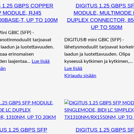
S 1.25 GBPS COPPER
DIGITUS 1.25 GBPS S
P MODULE, RJ45
MODULE, MULTIMODE 
000BASE-T, UP TO 100M
DUPLEX CONNECTOR, 85
UP TO 550M
ni GBIC (SFP) -
anotinmoduulit tarjoavat
DIGITUS® mini GBIC (SFP) -
laadun ja luotettavuuden.
lähetysmoduulit tarjoavat korke
joaa erinomaisen
laadun ja luotettavuuden. Olipa
den laajentaa…
Lue lisää
kyseessä kytkimen ja kytkimen,…
ään
Lue lisää
Kirjaudu sisään
US 1.25 GBPS SFP
DIGITUS 1.25 GBPS S