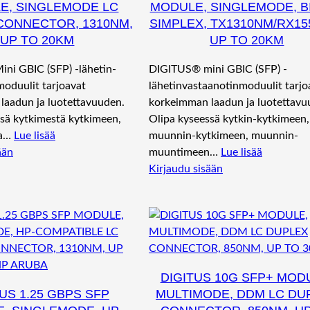
E, SINGLEMODE LC
MODULE, SINGLEMODE, BI
CONNECTOR, 1310NM,
SIMPLEX, TX1310NM/RX15
UP TO 20KM
UP TO 20KM
ni GBIC (SFP) -lähetin-
DIGITUS® mini GBIC (SFP) -
oduulit tarjoavat
lähetinvastaanotinmoduulit tarjo
laadun ja luotettavuuden.
korkeimman laadun ja luotettavu
sä kytkimestä kytkimeen,
Olipa kyseessä kytkin-kytkimeen,
ta…
Lue lisää
muunnin-kytkimeen, muunnin-
ään
muuntimeen…
Lue lisää
Kirjaudu sisään
DIGITUS 10G SFP+ MOD
US 1.25 GBPS SFP
MULTIMODE, DDM LC DU