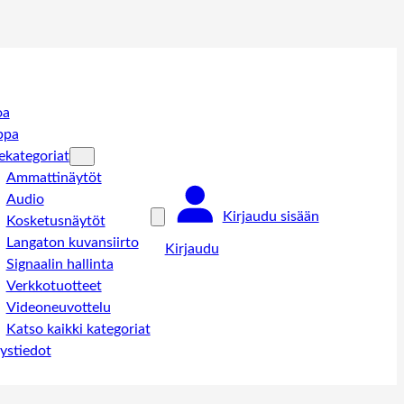
oa
ppa
ekategoriat
Ammattinäytöt
Audio
Kirjaudu sisään
Kosketusnäytöt
Langaton kuvansiirto
Kirjaudu
Signaalin hallinta
Verkkotuotteet
Videoneuvottelu
Katso kaikki kategoriat
ystiedot