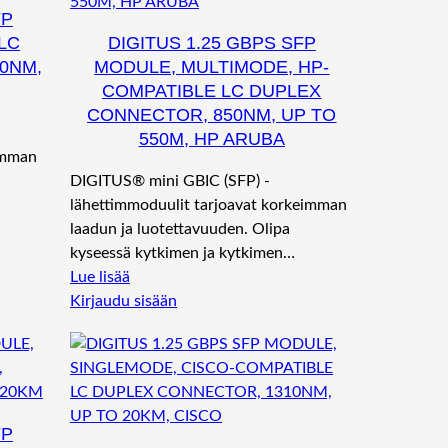
FP
LC
DIGITUS 1.25 GBPS SFP
0NM,
MODULE, MULTIMODE, HP-
COMPATIBLE LC DUPLEX
CONNECTOR, 850NM, UP TO
550M, HP ARUBA
imman
DIGITUS® mini GBIC (SFP) -
lähettimmoduulit tarjoavat korkeimman
laadun ja luotettavuuden. Olipa
kyseessä kytkimen ja kytkimen…
Lue lisää
Kirjaudu sisään
FP