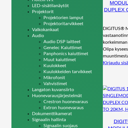
MODUL
LED-sisätilanäytöt
DUPLEX 
Projektorit
Projektorien lamput
Projektoritarvikkeet
DIGITUS® Mi
Valkokankaat
vastaanotinm
Audio
Audio DSP laitteet
korkeimman 
Genelec Kaiuttimet
Olipa kysees
Panphonics kaiuttimet
muuntimes
Muut kaiuttimet
Kirjaudu sis
Kuulokkeet
Kuulokkeiden tarvikkeet
Mikrofonit
Vahvistimet
Langaton kuvansiirto
Huonevarausjärjestelmät
Crestron huonevaraus
Extron huonevaraus
Dokumenttikamerat
Signaalin hallinta
DIGIT
Signaalin suojaus