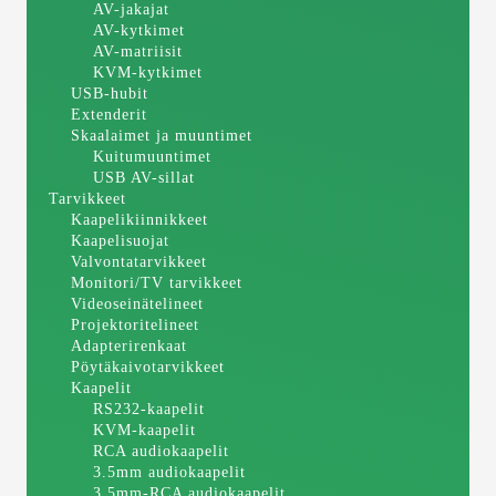
AV-jakajat
AV-kytkimet
AV-matriisit
KVM-kytkimet
USB-hubit
Extenderit
Skaalaimet ja muuntimet
Kuitumuuntimet
USB AV-sillat
Tarvikkeet
Kaapelikiinnikkeet
Kaapelisuojat
Valvontatarvikkeet
Monitori/TV tarvikkeet
Videoseinätelineet
Projektoritelineet
Adapterirenkaat
Pöytäkaivotarvikkeet
Kaapelit
RS232-kaapelit
KVM-kaapelit
RCA audiokaapelit
3.5mm audiokaapelit
3.5mm-RCA audiokaapelit