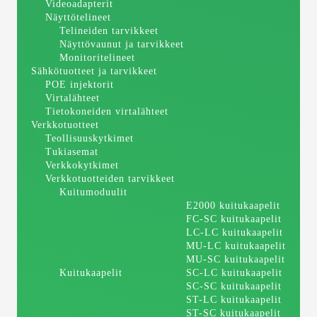
Videoadapterit
Näyttötelineet
Telineiden tarvikkeet
Näyttövaunut ja tarvikkeet
Monitoritelineet
Sähkötuotteet ja tarvikkeet
POE injektorit
Virtalähteet
Tietokoneiden virtalähteet
Verkkotuotteet
Teollisuuskytkimet
Tukiasemat
Verkkokytkimet
Verkkotuotteiden tarvikkeet
Kuitumoduulit
E2000 kuitukaapelit
FC-SC kuitukaapelit
LC-LC kuitukaapelit
MU-LC kuitukaapelit
MU-SC kuitukaapelit
Kuitukaapelit
SC-LC kuitukaapelit
SC-SC kuitukaapelit
ST-LC kuitukaapelit
ST-SC kuitukaapelit