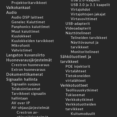
USB 2.0-kaapelit
Projektoritarvikkeet
USB 3.0 ja 3.1 kaapelit
Valkokankaat
Virtajohdot
Audio
Virtajohtojen jakajat
Audio DSP laitteet
Virtasovittimet
Genelec Kaiuttimet
USB-adapterit
Panphonics kaiuttimet
Videoadapterit
Muut kaiuttimet
Näyttötelineet
Kuulokkeet
Telineiden tarvikkeet
Kuulokkeiden tarvikkeet
Näyttövaunut ja
Mikrofonit
tarvikkeet
Vahvistimet
Monitoritelineet
Langaton kuvansiirto
Sähkötuotteet ja
Huonevarausjärjestelmät
tarvikkeet
Crestron huonevaraus
POE injektorit
Extron huonevaraus
Virtalähteet
Dokumenttikamerat
Tietokoneiden
Signaalin hallinta
virtalähteet
Signaalin suojaus
Verkkotuotteet
Telakointiasemat
Teollisuuskytkimet
Tarvikkeet signaalin
Tukiasemat
hallintaan
Verkkokytkimet
AV over IP
Verkkotuotteiden
AV-ohjausjärjestelmät
tarvikkeet
Crestron av-
Kuitumoduulit