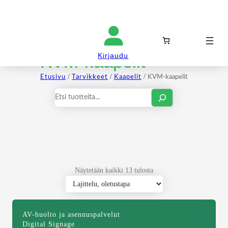
Kirjaudu sisään
KVM-kaapelit
Kirjaudu
Etusivu
/
Tarvikkeet
/
Kaapelit
/ KVM-kaapelit
Haku
Näytetään kaikki 13 tulosta
AV-huolto ja asennuspalvelut
Digital Signage