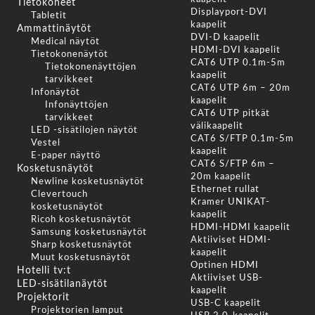
Tietokoneet
Displayport-DVI
Tabletit
kaapelit
Ammattinäytöt
DVI-D kaapelit
Medical näytöt
HDMI-DVI kaapelit
Tietokonenäytöt
CAT6 UTP 0.1m-5m
Tietokonenäyttöjen
kaapelit
tarvikkeet
CAT6 UTP 6m – 20m
Infonäytöt
kaapelit
Infonäyttöjen
CAT6 UTP pitkät
tarvikkeet
välikaapelit
LED -sisätilojen näytöt
CAT6 S/FTP 0.1m-5m
Vestel
kaapelit
E-paper näyttö
CAT6 S/FTP 6m –
Kosketusnäytöt
20m kaapelit
Newline kosketusnäytöt
Ethernet rullat
Clevertouch
Kramer UNIKAT-
kosketusnäytöt
kaapelit
Ricoh kosketusnäytöt
HDMI-HDMI kaapelit
Samsung kosketusnäytöt
Aktiiviset HDMI-
Sharp kosketusnäytöt
kaapelit
Muut kosketusnäytöt
Optinen HDMI
Hotelli tv:t
Aktiiviset USB-
LED-sisätilanäytöt
kaapelit
Projektorit
USB-C kaapelit
Projektorien lamput