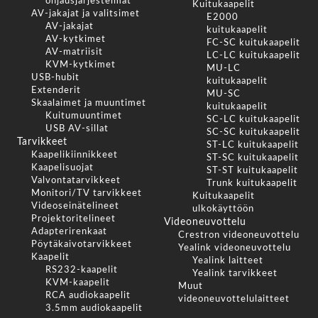
ohjausjärjestelmät
Kuitukaapelit
AV-jakajat ja valitsimet
E2000
AV-jakajat
kuitukaapelit
AV-kytkimet
FC-SC kuitukaapelit
AV-matriisit
LC-LC kuitukaapelit
KVM-kytkimet
MU-LC
USB-hubit
kuitukaapelit
Extenderit
MU-SC
Skaalaimet ja muuntimet
kuitukaapelit
Kuitumuuntimet
SC-LC kuitukaapelit
USB AV-sillat
SC-SC kuitukaapelit
Tarvikkeet
ST-LC kuitukaapelit
Kaapelikiinnikkeet
ST-SC kuitukaapelit
Kaapelisuojat
ST-ST kuitukaapelit
Valvontatarvikkeet
Trunk kuitukaapelit
Monitori/TV tarvikkeet
Kuitukaapelit
Videoseinätelineet
ulkokäyttöön
Projektoritelineet
Videoneuvottelu
Adapterirenkaat
Crestron videoneuvottelu
Pöytäkaivotarvikkeet
Yealink videoneuvottelu
Kaapelit
Yealink laitteet
RS232-kaapelit
Yealink tarvikkeet
KVM-kaapelit
Muut
RCA audiokaapelit
videoneuvottelulaitteet
3.5mm audiokaapelit