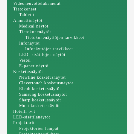
Videoneuvottelukamerat
Tietokoneet
Tabletit
Ammattinäytöt
Medical näytöt
Tietokonenäytöt
Tietokonenäyttöjen tarvikkeet
Infonäytöt
Infonäyttöjen tarvikkeet
LED -sisätilojen näytöt
Vestel
E-paper näyttö
Kosketusnäytöt
Newline kosketusnäytöt
Clevertouch kosketusnäytöt
Ricoh kosketusnäytöt
Samsung kosketusnäytöt
Sharp kosketusnäytöt
Muut kosketusnäytöt
Hotelli tv:t
LED-sisätilanäytöt
Projektorit
Projektorien lamput