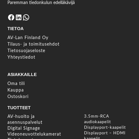
Paremman tiedonkulun edelläkävijä
Facebook
LinkedIn
WhatsApp
TIETOA
AV-Lan Finland Oy
Tilaus- ja toimitusehdot
Tietosuojaseloste
Yhteystiedot
ASIAKKAILLE
Oma tili
Kauppa
Ostoskori
TUOTTEET
AV-huolto ja
3.5mm-RCA
audiokaapelit
asennuspalvelut
Displayport-kaapelit
Digital Signage
Displayport – HDMI
Videoneuvottelukamerat
kaapelit