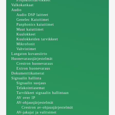
Projektoritarvikkeet
Valkokankaat
Audio
Audio DSP laitteet
Genelec Kaiuttimet
Panphonics kaiuttimet
Muut kaiuttimet
Kuulokkeet
Kuulokkeiden tarvikkeet
Mikrofonit
Vahvistimet
Langaton kuvansiirto
Huonevarausjärjestelmät
Crestron huonevaraus
Extron huonevaraus
Dokumenttikamerat
Signaalin hallinta
Signaalin suojaus
Telakointiasemat
Tarvikkeet signaalin hallintaan
AV over IP
AV-ohjausjärjestelmät
Crestron av-ohjausjärjestelmät
AV-jakajat ja valitsimet