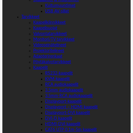
Kuitumuuntimet
USB AV-sillat
Tarvikkeet
Kaapelikiinnikkeet
Kaapelisuojat
Valvontatarvikkeet
Monitori/TV tarvikkeet
Videoseinätelineet
Projektoritelineet
Adapterirenkaat
Pöytäkaivotarvikkeet
Kaapelit
RS232-kaapelit
KVM-kaapelit
RCA audiokaapelit
3.5mm audiokaapelit
3.5mm-RCA audiokaapelit
Displayport-kaapelit
Displayport – HDMI kaapelit
Displayport-DVI kaapelit
DVI-D kaapelit
HDMI-DVI kaapelit
CAT6 UTP 0.1m-5m kaapelit