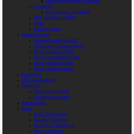
Tietokonenäyttöjen tarvikkeet
Infonäytöt
Infonäyttöjen tarvikkeet
LED -sisätilojen näytöt
Vestel
E-paper näyttö
Kosketusnäytöt
Newline kosketusnäytöt
Clevertouch kosketusnäytöt
Ricoh kosketusnäytöt
Samsung kosketusnäytöt
Sharp kosketusnäytöt
Muut kosketusnäytöt
Hotelli tv:t
LED-sisätilanäytöt
Projektorit
Projektorien lamput
Projektoritarvikkeet
Valkokankaat
Audio
Audio DSP laitteet
Genelec Kaiuttimet
Panphonics kaiuttimet
Muut kaiuttimet