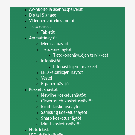
AV-huolto ja asennuspalvelut
Digital Signage
Videoneuvottelukamerat
Tietokoneet
Tabletit
Ammattinäytöt
Medical näytöt
Tietokonenäytöt
Tietokonenäyttöjen tarvikkeet
Infonäytöt
Infonäyttöjen tarvikkeet
LED -sisätilojen näytöt
Vestel
E-paper näyttö
Kosketusnäytöt
Newline kosketusnäytöt
Clevertouch kosketusnäytöt
Ricoh kosketusnäytöt
Samsung kosketusnäytöt
Sharp kosketusnäytöt
Muut kosketusnäytöt
Hotelli tv:t