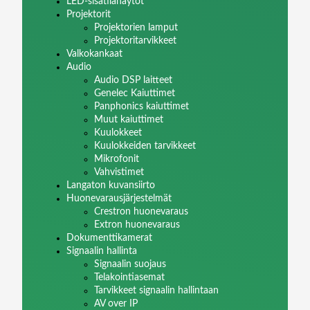
LED-sisätilanäytöt
Projektorit
Projektorien lamput
Projektoritarvikkeet
Valkokankaat
Audio
Audio DSP laitteet
Genelec Kaiuttimet
Panphonics kaiuttimet
Muut kaiuttimet
Kuulokkeet
Kuulokkeiden tarvikkeet
Mikrofonit
Vahvistimet
Langaton kuvansiirto
Huonevarausjärjestelmät
Crestron huonevaraus
Extron huonevaraus
Dokumenttikamerat
Signaalin hallinta
Signaalin suojaus
Telakointiasemat
Tarvikkeet signaalin hallintaan
AV over IP