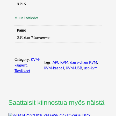
0.916
Muut lisätiedot
Paino
0,916 kg (kilogramma)
Category:
KVM-
Tags:
APC KVM
, 
daisy-chain KVM
, 
kaapelit
, 
KVM-kaapeli
, 
KVM-USB
, 
usb-kvm
Tarvikkeet
Saattaisit kiinnostua myös näistä