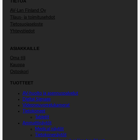
TIETOA
AV-Lan Finland Oy
Tilaus- ja toimitusehdot
Tietosuojaseloste
Yhteystiedot
ASIAKKAILLE
Oma tili
Kauppa
Ostoskori
TUOTTEET
AV-huolto ja asennuspalvelut
Digital Signage
Videoneuvottelukamerat
Tietokoneet
Tabletit
Ammattinäytöt
Medical näytöt
Tietokonenäytöt