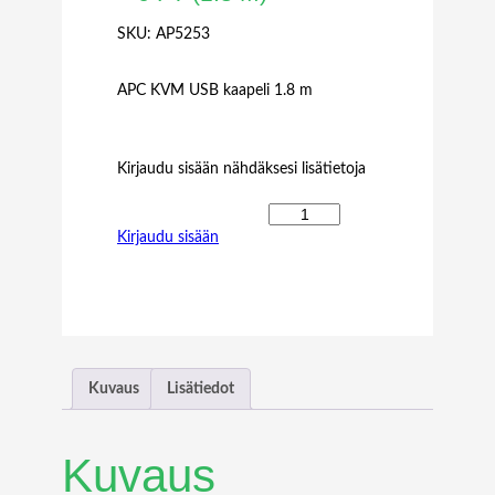
SKU:
AP5253
APC KVM USB kaapeli 1.8 m
Kirjaudu sisään nähdäksesi lisätietoja
A
Kirjaudu sisään
P
C
K
V
M
U
S
Kuvaus
Lisätiedot
B
C
A
Kuvaus
B