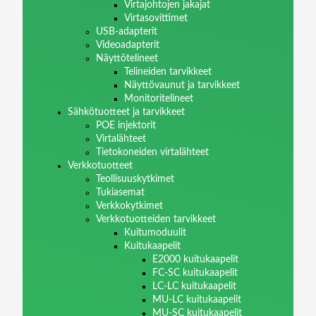
Virtajohtojen jakajat
Virtasovittimet
USB-adapterit
Videoadapterit
Näyttötelineet
Telineiden tarvikkeet
Näyttövaunut ja tarvikkeet
Monitoritelineet
Sähkötuotteet ja tarvikkeet
POE injektorit
Virtalähteet
Tietokoneiden virtalähteet
Verkkotuotteet
Teollisuuskytkimet
Tukiasemat
Verkkokytkimet
Verkkotuotteiden tarvikkeet
Kuitumoduulit
Kuitukaapelit
E2000 kuitukaapelit
FC-SC kuitukaapelit
LC-LC kuitukaapelit
MU-LC kuitukaapelit
MU-SC kuitukaapelit