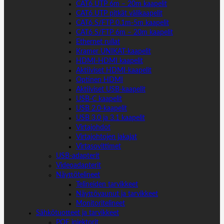
CAT6 UTP 6m – 20m kaapelit
CAT6 UTP pitkät välikaapelit
CAT6 S/FTP 0.1m-5m kaapelit
CAT6 S/FTP 6m – 20m kaapelit
Ethernet rullat
Kramer UNIKAT-kaapelit
HDMI-HDMI kaapelit
Aktiiviset HDMI-kaapelit
Optinen HDMI
Aktiiviset USB-kaapelit
USB-C kaapelit
USB 2.0-kaapelit
USB 3.0 ja 3.1 kaapelit
Virtajohdot
Virtajohtojen jakajat
Virtasovittimet
USB-adapterit
Videoadapterit
Näyttötelineet
Telineiden tarvikkeet
Näyttövaunut ja tarvikkeet
Monitoritelineet
Sähkötuotteet ja tarvikkeet
POE injektorit