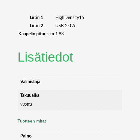
L
E
–
Liitin 1
HighDensity15
6
Liitin 2
USB 2.0 A
F
Kaapelin pituus, m
1.83
T
(
1
Lisätiedot
.
8
M
)
Valmistaja
m
ä
Takuuaika
ä
vuotta
r
ä
Tuotteen mitat
Paino