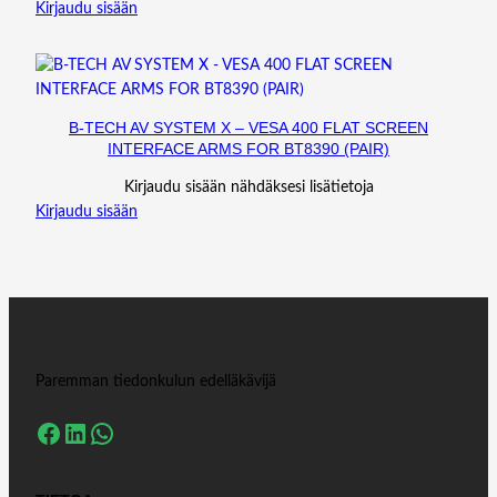
Kirjaudu sisään
B-TECH AV SYSTEM X – VESA 400 FLAT SCREEN
INTERFACE ARMS FOR BT8390 (PAIR)
Kirjaudu sisään nähdäksesi lisätietoja
Kirjaudu sisään
Paremman tiedonkulun edelläkävijä
Facebook
LinkedIn
WhatsApp