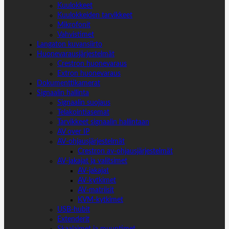
Kuulokkeet
Kuulokkeiden tarvikkeet
Mikrofonit
Vahvistimet
Langaton kuvansiirto
Huonevarausjärjestelmät
Crestron huonevaraus
Extron huonevaraus
Dokumenttikamerat
Signaalin hallinta
Signaalin suojaus
Telakointiasemat
Tarvikkeet signaalin hallintaan
AV over IP
AV-ohjausjärjestelmät
Crestron av-ohjausjärjestelmät
AV-jakajat ja valitsimet
AV-jakajat
AV-kytkimet
AV-matriisit
KVM-kytkimet
USB-hubit
Extenderit
Skaalaimet ja muuntimet