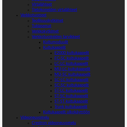
Virtalähteet
Tietokoneiden virtalähteet
Verkkotuotteet
Teollisuuskytkimet
Tukiasemat
Verkkokytkimet
Verkkotuotteiden tarvikkeet
Kuitumoduulit
Kuitukaapelit
E2000 kuitukaapelit
FC-SC kuitukaapelit
LC-LC kuitukaapelit
MU-LC kuitukaapelit
MU-SC kuitukaapelit
SC-LC kuitukaapelit
SC-SC kuitukaapelit
ST-LC kuitukaapelit
ST-SC kuitukaapelit
ST-ST kuitukaapelit
Trunk kuitukaapelit
Kuitukaapelit ulkokäyttöön
Videoneuvottelu
Crestron videoneuvottelu