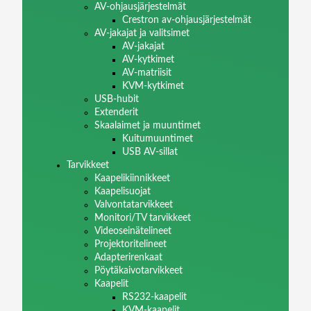
AV-ohjausjärjestelmät
Crestron av-ohjausjärjestelmät
AV-jakajat ja valitsimet
AV-jakajat
AV-kytkimet
AV-matriisit
KVM-kytkimet
USB-hubit
Extenderit
Skaalaimet ja muuntimet
Kuitumuuntimet
USB AV-sillat
Tarvikkeet
Kaapelikiinnikkeet
Kaapelisuojat
Valvontatarvikkeet
Monitori/TV tarvikkeet
Videoseinätelineet
Projektoritelineet
Adapterirenkaat
Pöytäkaivotarvikkeet
Kaapelit
RS232-kaapelit
KVM-kaapelit