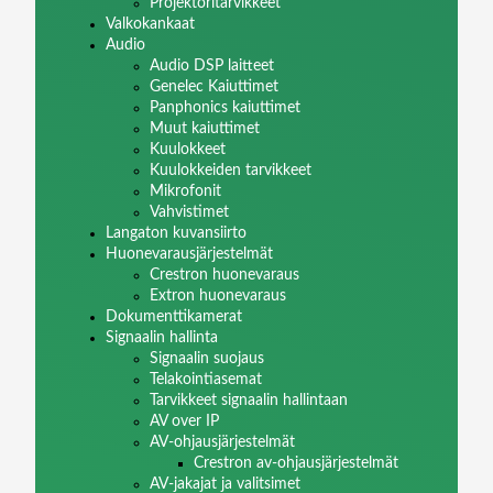
Projektoritarvikkeet
Valkokankaat
Audio
Audio DSP laitteet
Genelec Kaiuttimet
Panphonics kaiuttimet
Muut kaiuttimet
Kuulokkeet
Kuulokkeiden tarvikkeet
Mikrofonit
Vahvistimet
Langaton kuvansiirto
Huonevarausjärjestelmät
Crestron huonevaraus
Extron huonevaraus
Dokumenttikamerat
Signaalin hallinta
Signaalin suojaus
Telakointiasemat
Tarvikkeet signaalin hallintaan
AV over IP
AV-ohjausjärjestelmät
Crestron av-ohjausjärjestelmät
AV-jakajat ja valitsimet