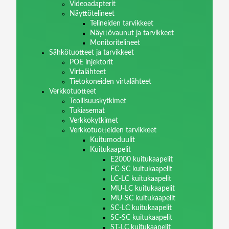
Videoadapterit
Näyttötelineet
Telineiden tarvikkeet
Näyttövaunut ja tarvikkeet
Monitoritelineet
Sähkötuotteet ja tarvikkeet
POE injektorit
Virtalähteet
Tietokoneiden virtalähteet
Verkkotuotteet
Teollisuuskytkimet
Tukiasemat
Verkkokytkimet
Verkkotuotteiden tarvikkeet
Kuitumoduulit
Kuitukaapelit
E2000 kuitukaapelit
FC-SC kuitukaapelit
LC-LC kuitukaapelit
MU-LC kuitukaapelit
MU-SC kuitukaapelit
SC-LC kuitukaapelit
SC-SC kuitukaapelit
ST-LC kuitukaapelit