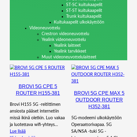
ST-SC kuitukaapelit
ST-ST kuitukaapelit
Trunk kuitukaapelit
Kuitukaapelit ulkokäyttöön
Videoneuvottelu
Crestron videoneuvottelu
Yealink videoneuvottelu
Yealink laitteet
Yealink tarvikkeet
Muut videoneuvottelulaitteet
BROVI 5G CPE 5
ROUTER H155-381
BROVI 5G CPE MAX 5
OUTDOOR ROUTER
Brovi H155 5G -reitittimen
H352-381
ansiosta pääset internetiin
missä ikinä oletkin. Luo vakaa
5G-modeemi ulkokäyttöön
ja luotettava wifi-yhteys…
Operaattorivapaa. 5G
Lue lisää
SA/NSA -tuki 5G -