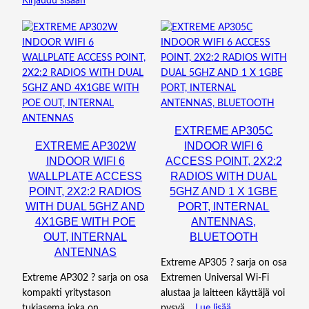
Kirjaudu sisään
EXTREME AP305C
EXTREME AP302W
INDOOR WIFI 6
INDOOR WIFI 6
ACCESS POINT, 2X2:2
WALLPLATE ACCESS
RADIOS WITH DUAL
POINT, 2X2:2 RADIOS
5GHZ AND 1 X 1GBE
WITH DUAL 5GHZ AND
PORT, INTERNAL
4X1GBE WITH POE
ANTENNAS,
OUT, INTERNAL
BLUETOOTH
ANTENNAS
Extreme AP305 ? sarja on osa
Extreme AP302 ? sarja on osa
Extremen Universal Wi-Fi
kompakti yritystason
alustaa ja laitteen käyttäjä voi
tukiasema joka on
pysyä…
Lue lisää