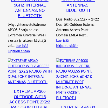
5GHZ, INTERNAL
ANTENNAS,
ANTENNAS, NO
BLUETOOTH
BLUETOOTH
Dual Radio 802.11ax – 2×22
Lyhyt yhteenvetoExtreme
Dual 5G Outdoor External
AP305 ? sarja on osa
Antenna Access Point.
Extremen Universal Wi-Fi
Domain EMEA Rest…
alustaa ja laitteen käyttäjä
Lue lisää
voi…
Lue lisää
Kirjaudu sisään
Kirjaudu sisään
EXTREME AP360
OUTDOOR WIFI 6
ACCESS POINT, 2X2:2
RADIOS WITH DUAL
EXTREME AP4000