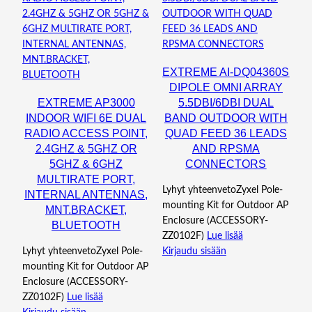
EXTREME AI-DQ04360S
DIPOLE OMNI ARRAY
EXTREME AP3000
5.5DBI/6DBI DUAL
INDOOR WIFI 6E DUAL
BAND OUTDOOR WITH
RADIO ACCESS POINT,
QUAD FEED 36 LEADS
2.4GHZ & 5GHZ OR
AND RPSMA
5GHZ & 6GHZ
CONNECTORS
MULTIRATE PORT,
Lyhyt yhteenvetoZyxel Pole-
INTERNAL ANTENNAS,
mounting Kit for Outdoor AP
MNT.BRACKET,
Enclosure (ACCESSORY-
BLUETOOTH
ZZ0102F)
Lue lisää
Lyhyt yhteenvetoZyxel Pole-
Kirjaudu sisään
mounting Kit for Outdoor AP
Enclosure (ACCESSORY-
ZZ0102F)
Lue lisää