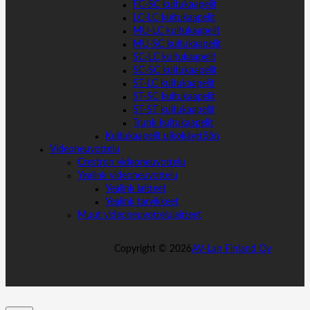
FC-SC kuitukaapelit
LC-LC kuitukaapelit
MU-LC kuitukaapelit
MU-SC kuitukaapelit
SC-LC kuitukaapelit
SC-SC kuitukaapelit
ST-LC kuitukaapelit
ST-SC kuitukaapelit
ST-ST kuitukaapelit
Trunk kuitukaapelit
Kuitukaapelit ulkokäyttöön
Videoneuvottelu
Crestron videoneuvottelu
Yealink videoneuvottelu
Yealink laitteet
Yealink tarvikkeet
Muut videoneuvottelulaitteet
Copyright ©
2026
AV-Lan Finland Oy