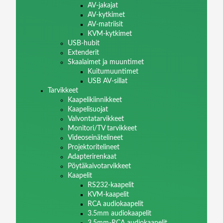
AV-jakajat
AV-kytkimet
AV-matriisit
KVM-kytkimet
USB-hubit
Extenderit
Skaalaimet ja muuntimet
Kuitumuuntimet
USB AV-sillat
Tarvikkeet
Kaapelikiinnikkeet
Kaapelisuojat
Valvontatarvikkeet
Monitori/TV tarvikkeet
Videoseinätelineet
Projektoritelineet
Adapterirenkaat
Pöytäkaivotarvikkeet
Kaapelit
RS232-kaapelit
KVM-kaapelit
RCA audiokaapelit
3.5mm audiokaapelit
3.5mm-RCA audiokaapelit