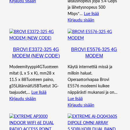
Kirjaudu sisään
latausnopeus jopa 5.4 Gbps
ja lähetysnopeus 500
Mbps*…
Lue lisää
Kirjaudu sisään
BROVI E3372-325 4G
BROVI E5576-325 4G
MODEM (NEW CODE)
MODEM
Modeemityyppi4GTuotteen
Käytä internettiä missä ja
mitat (L x S x K), mm28 x
milloin haluat.
11.5 x 88Tuotteen paino,
Operaattorivapaa Brovi
g35LiitännätUSBTuetut 3G-
E5576 modeemi kulkee
taajuudet,…
Lue lisää
näppärästi mukanasi ja on…
Kirjaudu sisään
Lue lisää
Kirjaudu sisään