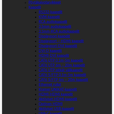
Pöytäkaivotarvikkeet
Kaapelit
RS232-kaapelit
KVM-kaapelit
RCA audiokaapelit
3.5mm audiokaapelit
3.5mm-RCA audiokaapelit
Displayport-kaapelit
Displayport – HDMI kaapelit
Displayport-DVI kaapelit
DVI-D kaapelit
HDMI-DVI kaapelit
CAT6 UTP 0.1m-5m kaapelit
CAT6 UTP 6m – 20m kaapelit
CAT6 UTP pitkät välikaapelit
CAT6 S/FTP 0.1m-5m kaapelit
CAT6 S/FTP 6m – 20m kaapelit
Ethernet rullat
Kramer UNIKAT-kaapelit
HDMI-HDMI kaapelit
Aktiiviset HDMI-kaapelit
Optinen HDMI
Aktiiviset USB-kaapelit
USB-C kaapelit