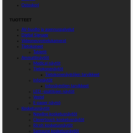
Ostoskori
TUOTTEET
AV-huolto ja asennuspalvelut
Digital Signage
Videoneuvottelukamerat
Tietokoneet
Tabletit
Ammattinäytöt
Medical näytöt
Tietokonenäytöt
Tietokonenäyttöjen tarvikkeet
Infonäytöt
Infonäyttöjen tarvikkeet
LED -sisätilojen näytöt
Vestel
E-paper näyttö
Kosketusnäytöt
Newline kosketusnäytöt
Clevertouch kosketusnäytöt
Ricoh kosketusnäytöt
Samsung kosketusnäytöt