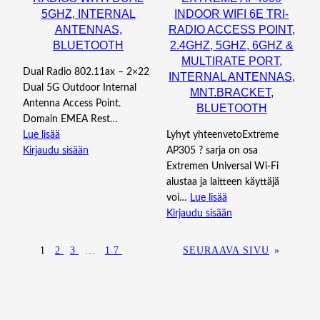
5GHZ, INTERNAL
INDOOR WIFI 6E TRI-
ANTENNAS,
RADIO ACCESS POINT,
BLUETOOTH
2.4GHZ, 5GHZ, 6GHZ &
MULTIRATE PORT,
Dual Radio 802.11ax – 2×22
INTERNAL ANTENNAS,
Dual 5G Outdoor Internal
MNT.BRACKET,
Antenna Access Point.
BLUETOOTH
Domain EMEA Rest…
Lue lisää
Lyhyt yhteenvetoExtreme
Kirjaudu sisään
AP305 ? sarja on osa
Extremen Universal Wi-Fi
alustaa ja laitteen käyttäjä
voi…
Lue lisää
Kirjaudu sisään
1
2
3
…
17
SEURAAVA SIVU
»