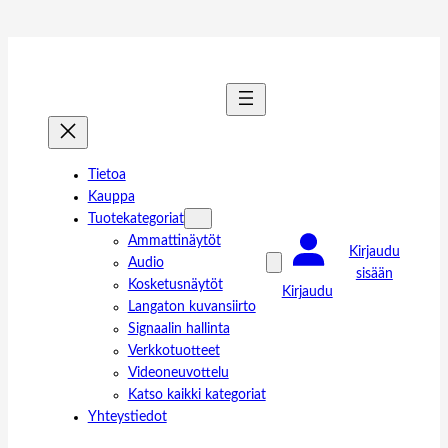
Tietoa
Kauppa
Tuotekategoriat
Ammattinäytöt
Kirjaudu
Audio
sisään
Kosketusnäytöt
Kirjaudu
Langaton kuvansiirto
Signaalin hallinta
Verkkotuotteet
Videoneuvottelu
Katso kaikki kategoriat
Yhteystiedot