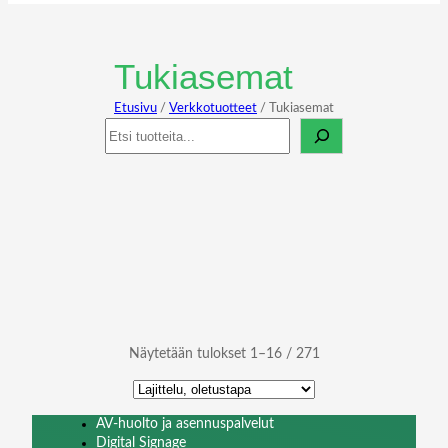
Tukiasemat
Etusivu
/
Verkkotuotteet
/ Tukiasemat
Haku
Näytetään tulokset 1–16 / 271
AV-huolto ja asennuspalvelut
Digital Signage