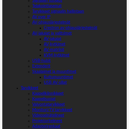
Signaalin suojaus
Telakointiasemat
Tarvikkeet signaalin hallintaan
AV over IP
AV-ohjausjärjestelmät
Crestron av-ohjausjärjestelmät
AV-jakajat ja valitsimet
AV-jakajat
AV-kytkimet
AV-matriisit
KVM-kytkimet
USB-hubit
Extenderit
Skaalaimet ja muuntimet
Kuitumuuntimet
USB AV-sillat
Tarvikkeet
Kaapelikiinnikkeet
Kaapelisuojat
Valvontatarvikkeet
Monitori/TV tarvikkeet
Videoseinätelineet
Projektoritelineet
Adapterirenkaat