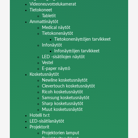
Videoneuvottelukamerat
Tietokoneet
Tabletit
Ammattinäytöt
Medical näytöt
Tietokonenäytöt
Tietokonenäyttöjen tarvikkeet
Infonäytöt
Infonäyttöjen tarvikkeet
LED -sisätilojen näytöt
Vestel
E-paper näyttö
Kosketusnäytöt
Newline kosketusnäytöt
Clevertouch kosketusnäytöt
Ricoh kosketusnäytöt
Samsung kosketusnäytöt
Sharp kosketusnäytöt
Muut kosketusnäytöt
Hotelli tv:t
LED-sisätilanäytöt
Projektorit
Projektorien lamput