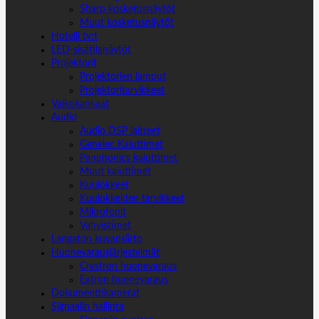
Sharp kosketusnäytöt
Muut kosketusnäytöt
Hotelli tv:t
LED-sisätilanäytöt
Projektorit
Projektorien lamput
Projektoritarvikkeet
Valkokankaat
Audio
Audio DSP laitteet
Genelec Kaiuttimet
Panphonics kaiuttimet
Muut kaiuttimet
Kuulokkeet
Kuulokkeiden tarvikkeet
Mikrofonit
Vahvistimet
Langaton kuvansiirto
Huonevarausjärjestelmät
Crestron huonevaraus
Extron huonevaraus
Dokumenttikamerat
Signaalin hallinta