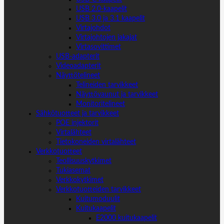
USB 2.0-kaapelit
USB 3.0 ja 3.1 kaapelit
Virtajohdot
Virtajohtojen jakajat
Virtasovittimet
USB-adapterit
Videoadapterit
Näyttötelineet
Telineiden tarvikkeet
Näyttövaunut ja tarvikkeet
Monitoritelineet
Sähkötuotteet ja tarvikkeet
POE injektorit
Virtalähteet
Tietokoneiden virtalähteet
Verkkotuotteet
Teollisuuskytkimet
Tukiasemat
Verkkokytkimet
Verkkotuotteiden tarvikkeet
Kuitumoduulit
Kuitukaapelit
E2000 kuitukaapelit