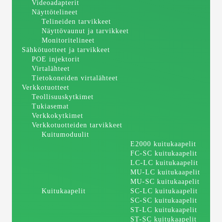
Videoadapterit
Näyttötelineet
Telineiden tarvikkeet
Näyttövaunut ja tarvikkeet
Monitoritelineet
Sähkötuotteet ja tarvikkeet
POE injektorit
Virtalähteet
Tietokoneiden virtalähteet
Verkkotuotteet
Teollisuuskytkimet
Tukiasemat
Verkkokytkimet
Verkkotuotteiden tarvikkeet
Kuitumoduulit
E2000 kuitukaapelit
FC-SC kuitukaapelit
LC-LC kuitukaapelit
MU-LC kuitukaapelit
MU-SC kuitukaapelit
Kuitukaapelit
SC-LC kuitukaapelit
SC-SC kuitukaapelit
ST-LC kuitukaapelit
ST-SC kuitukaapelit