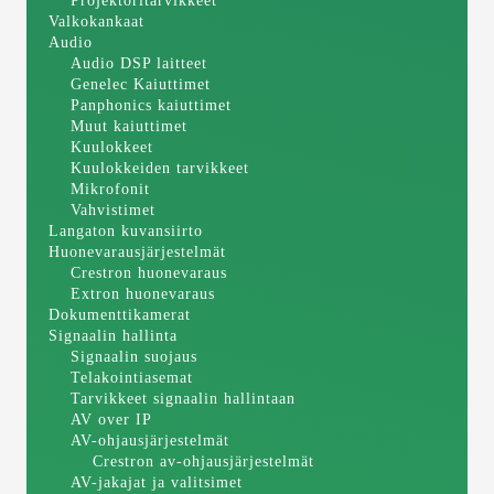
Projektoritarvikkeet
Valkokankaat
Audio
Audio DSP laitteet
Genelec Kaiuttimet
Panphonics kaiuttimet
Muut kaiuttimet
Kuulokkeet
Kuulokkeiden tarvikkeet
Mikrofonit
Vahvistimet
Langaton kuvansiirto
Huonevarausjärjestelmät
Crestron huonevaraus
Extron huonevaraus
Dokumenttikamerat
Signaalin hallinta
Signaalin suojaus
Telakointiasemat
Tarvikkeet signaalin hallintaan
AV over IP
AV-ohjausjärjestelmät
Crestron av-ohjausjärjestelmät
AV-jakajat ja valitsimet