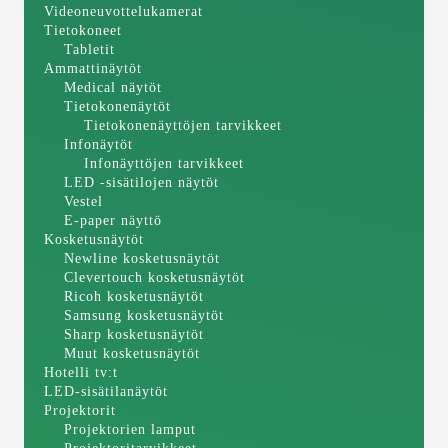
Videoneuvottelukamerat
Tietokoneet
Tabletit
Ammattinäytöt
Medical näytöt
Tietokonenäytöt
Tietokonenäyttöjen tarvikkeet
Infonäytöt
Infonäyttöjen tarvikkeet
LED -sisätilojen näytöt
Vestel
E-paper näyttö
Kosketusnäytöt
Newline kosketusnäytöt
Clevertouch kosketusnäytöt
Ricoh kosketusnäytöt
Samsung kosketusnäytöt
Sharp kosketusnäytöt
Muut kosketusnäytöt
Hotelli tv:t
LED-sisätilanäytöt
Projektorit
Projektorien lamput