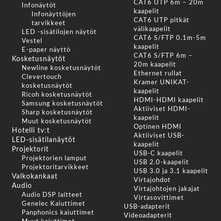
CAT6 UTP 6m – 20m
Infonäytöt
kaapelit
Infonäyttöjen
CAT6 UTP pitkät
tarvikkeet
välikaapelit
LED -sisätilojen näytöt
CAT6 S/FTP 0.1m-5m
Vestel
kaapelit
E-paper näyttö
CAT6 S/FTP 6m –
Kosketusnäytöt
20m kaapelit
Newline kosketusnäytöt
Ethernet rullat
Clevertouch
Kramer UNIKAT-
kosketusnäytöt
kaapelit
Ricoh kosketusnäytöt
HDMI-HDMI kaapelit
Samsung kosketusnäytöt
Aktiiviset HDMI-
Sharp kosketusnäytöt
kaapelit
Muut kosketusnäytöt
Optinen HDMI
Hotelli tv:t
Aktiiviset USB-
LED-sisätilanäytöt
kaapelit
Projektorit
USB-C kaapelit
Projektorien lamput
USB 2.0-kaapelit
Projektoritarvikkeet
USB 3.0 ja 3.1 kaapelit
Valkokankaat
Virtajohdot
Audio
Virtajohtojen jakajat
Audio DSP laitteet
Virtasovittimet
Genelec Kaiuttimet
USB-adapterit
Panphonics kaiuttimet
Videoadapterit