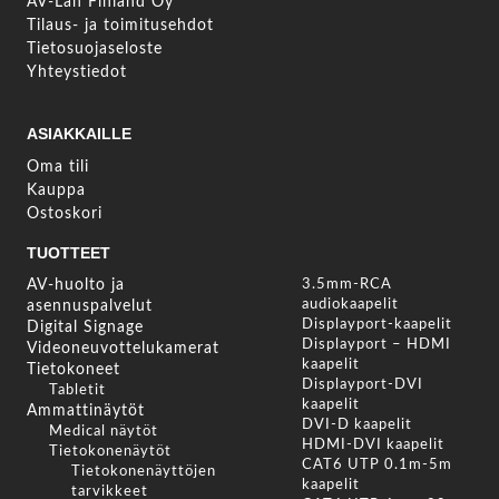
AV-Lan Finland Oy
Tilaus- ja toimitusehdot
Tietosuojaseloste
Yhteystiedot
ASIAKKAILLE
Oma tili
Kauppa
Ostoskori
TUOTTEET
AV-huolto ja
3.5mm-RCA
audiokaapelit
asennuspalvelut
Displayport-kaapelit
Digital Signage
Displayport – HDMI
Videoneuvottelukamerat
kaapelit
Tietokoneet
Displayport-DVI
Tabletit
kaapelit
Ammattinäytöt
DVI-D kaapelit
Medical näytöt
HDMI-DVI kaapelit
Tietokonenäytöt
CAT6 UTP 0.1m-5m
Tietokonenäyttöjen
kaapelit
tarvikkeet