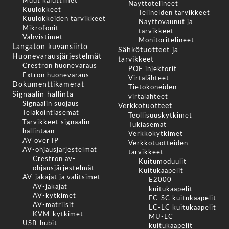
Muut kaiuttimet
Näyttötelineet
Kuulokkeet
Telineiden tarvikkeet
Kuulokkeiden tarvikkeet
Näyttövaunut ja
Mikrofonit
tarvikkeet
Vahvistimet
Monitoritelineet
Langaton kuvansiirto
Sähkötuotteet ja
Huonevarausjärjestelmät
tarvikkeet
Crestron huonevaraus
POE injektorit
Extron huonevaraus
Virtalähteet
Dokumenttikamerat
Tietokoneiden
Signaalin hallinta
virtalähteet
Signaalin suojaus
Verkkotuotteet
Telakointiasemat
Teollisuuskytkimet
Tarvikkeet signaalin
Tukiasemat
hallintaan
Verkkokytkimet
AV over IP
Verkkotuotteiden
AV-ohjausjärjestelmät
tarvikkeet
Crestron av-
Kuitumoduulit
ohjausjärjestelmät
Kuitukaapelit
AV-jakajat ja valitsimet
E2000
AV-jakajat
kuitukaapelit
AV-kytkimet
FC-SC kuitukaapelit
AV-matriisit
LC-LC kuitukaapelit
KVM-kytkimet
MU-LC
USB-hubit
kuitukaapelit