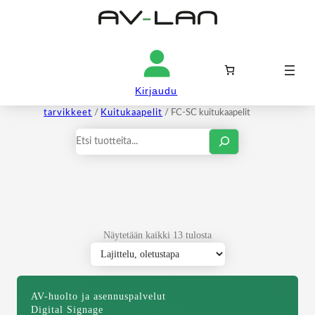
Kirjaudu sisään
FC-SC kuitukaapelit
Kirjaudu
Etusivu
/
Verkkotuotteet
/
Verkkotuotteiden
tarvikkeet
/
Kuitukaapelit
/ FC-SC kuitukaapelit
Haku
Näytetään kaikki 13 tulosta
AV-huolto ja asennuspalvelut
Digital Signage