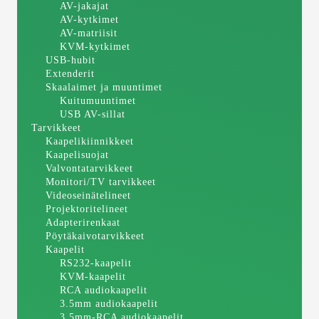
AV-jakajat
AV-kytkimet
AV-matriisit
KVM-kytkimet
USB-hubit
Extenderit
Skaalaimet ja muuntimet
Kuitumuuntimet
USB AV-sillat
Tarvikkeet
Kaapelikiinnikkeet
Kaapelisuojat
Valvontatarvikkeet
Monitori/TV tarvikkeet
Videoseinätelineet
Projektoritelineet
Adapterirenkaat
Pöytäkaivotarvikkeet
Kaapelit
RS232-kaapelit
KVM-kaapelit
RCA audiokaapelit
3.5mm audiokaapelit
3.5mm-RCA audiokaapelit