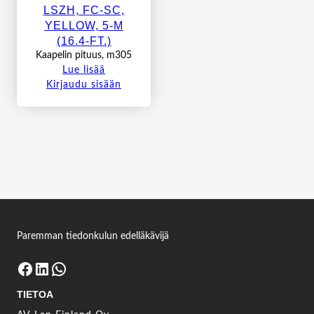
LSZH, FC-SC,
YELLOW, 5-M
(16.4-FT.)
Kaapelin pituus, m305
Lue lisää
Kirjaudu sisään
Paremman tiedonkulun edelläkävijä
Facebook
LinkedIn
WhatsApp
TIETOA