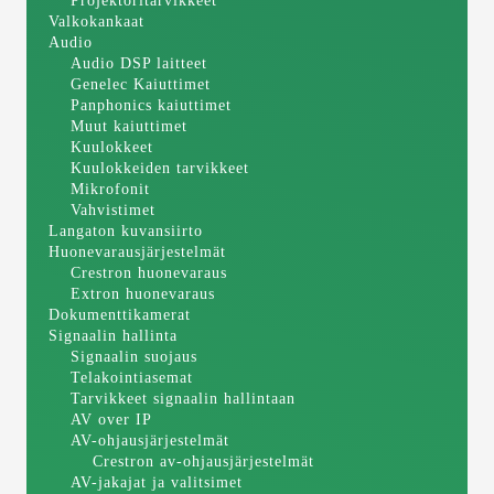
Projektoritarvikkeet
Valkokankaat
Audio
Audio DSP laitteet
Genelec Kaiuttimet
Panphonics kaiuttimet
Muut kaiuttimet
Kuulokkeet
Kuulokkeiden tarvikkeet
Mikrofonit
Vahvistimet
Langaton kuvansiirto
Huonevarausjärjestelmät
Crestron huonevaraus
Extron huonevaraus
Dokumenttikamerat
Signaalin hallinta
Signaalin suojaus
Telakointiasemat
Tarvikkeet signaalin hallintaan
AV over IP
AV-ohjausjärjestelmät
Crestron av-ohjausjärjestelmät
AV-jakajat ja valitsimet