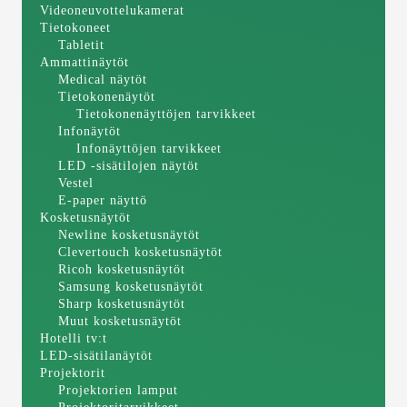
Videoneuvottelukamerat
Tietokoneet
Tabletit
Ammattinäytöt
Medical näytöt
Tietokonenäytöt
Tietokonenäyttöjen tarvikkeet
Infonäytöt
Infonäyttöjen tarvikkeet
LED -sisätilojen näytöt
Vestel
E-paper näyttö
Kosketusnäytöt
Newline kosketusnäytöt
Clevertouch kosketusnäytöt
Ricoh kosketusnäytöt
Samsung kosketusnäytöt
Sharp kosketusnäytöt
Muut kosketusnäytöt
Hotelli tv:t
LED-sisätilanäytöt
Projektorit
Projektorien lamput