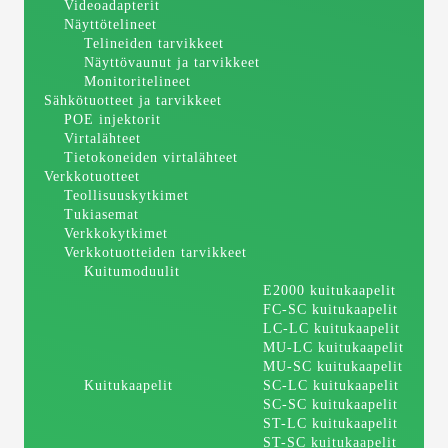
Videoadapterit
Näyttötelineet
Telineiden tarvikkeet
Näyttövaunut ja tarvikkeet
Monitoritelineet
Sähkötuotteet ja tarvikkeet
POE injektorit
Virtalähteet
Tietokoneiden virtalähteet
Verkkotuotteet
Teollisuuskytkimet
Tukiasemat
Verkkokytkimet
Verkkotuotteiden tarvikkeet
Kuitumoduulit
E2000 kuitukaapelit
FC-SC kuitukaapelit
LC-LC kuitukaapelit
MU-LC kuitukaapelit
MU-SC kuitukaapelit
Kuitukaapelit
SC-LC kuitukaapelit
SC-SC kuitukaapelit
ST-LC kuitukaapelit
ST-SC kuitukaapelit