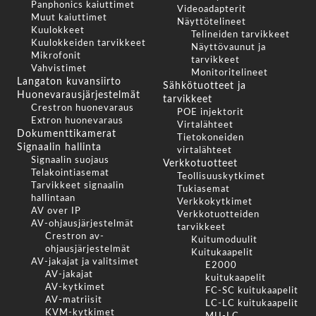
Panphonics kaiuttimet
Videoadapterit
Muut kaiuttimet
Näyttötelineet
Kuulokkeet
Telineiden tarvikkeet
Kuulokkeiden tarvikkeet
Näyttövaunut ja
Mikrofonit
tarvikkeet
Vahvistimet
Monitoritelineet
Langaton kuvansiirto
Sähkötuotteet ja
Huonevarausjärjestelmät
tarvikkeet
Crestron huonevaraus
POE injektorit
Extron huonevaraus
Virtalähteet
Dokumenttikamerat
Tietokoneiden
Signaalin hallinta
virtalähteet
Signaalin suojaus
Verkkotuotteet
Telakointiasemat
Teollisuuskytkimet
Tarvikkeet signaalin
Tukiasemat
hallintaan
Verkkokytkimet
AV over IP
Verkkotuotteiden
AV-ohjausjärjestelmät
tarvikkeet
Crestron av-
Kuitumoduulit
ohjausjärjestelmät
Kuitukaapelit
AV-jakajat ja valitsimet
E2000
AV-jakajat
kuitukaapelit
AV-kytkimet
FC-SC kuitukaapelit
AV-matriisit
LC-LC kuitukaapelit
KVM-kytkimet