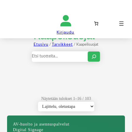
Kirjaudu sisään
Kaapelisuojat
Kirjaudu
Etusivu
/
Tarvikkeet
/ Kaapelisuojat
Haku
Näytetään tulokset 1–16 / 103
AV-huolto ja asennuspalvelut
Digital Signage