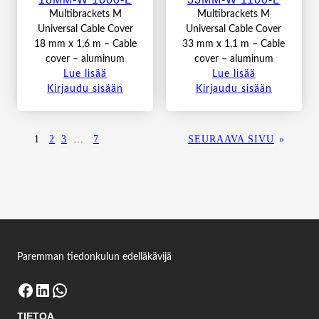
Multibrackets M
Multibrackets M
Universal Cable Cover
Universal Cable Cover
18 mm x 1,6 m – Cable
33 mm x 1,1 m – Cable
cover – aluminum
cover – aluminum
Lue lisää
Lue lisää
Kirjaudu sisään
Kirjaudu sisään
1
2
3
…
7
SEURAAVA SIVU
»
Paremman tiedonkulun edelläkävijä
Facebook
LinkedIn
WhatsApp
TIETOA