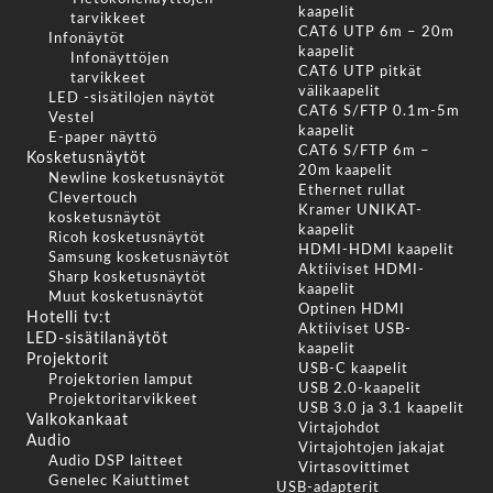
kaapelit
tarvikkeet
CAT6 UTP 6m – 20m
Infonäytöt
kaapelit
Infonäyttöjen
CAT6 UTP pitkät
tarvikkeet
välikaapelit
LED -sisätilojen näytöt
CAT6 S/FTP 0.1m-5m
Vestel
kaapelit
E-paper näyttö
CAT6 S/FTP 6m –
Kosketusnäytöt
20m kaapelit
Newline kosketusnäytöt
Ethernet rullat
Clevertouch
Kramer UNIKAT-
kosketusnäytöt
kaapelit
Ricoh kosketusnäytöt
HDMI-HDMI kaapelit
Samsung kosketusnäytöt
Aktiiviset HDMI-
Sharp kosketusnäytöt
kaapelit
Muut kosketusnäytöt
Optinen HDMI
Hotelli tv:t
Aktiiviset USB-
LED-sisätilanäytöt
kaapelit
Projektorit
USB-C kaapelit
Projektorien lamput
USB 2.0-kaapelit
Projektoritarvikkeet
USB 3.0 ja 3.1 kaapelit
Valkokankaat
Virtajohdot
Audio
Virtajohtojen jakajat
Audio DSP laitteet
Virtasovittimet
Genelec Kaiuttimet
USB-adapterit