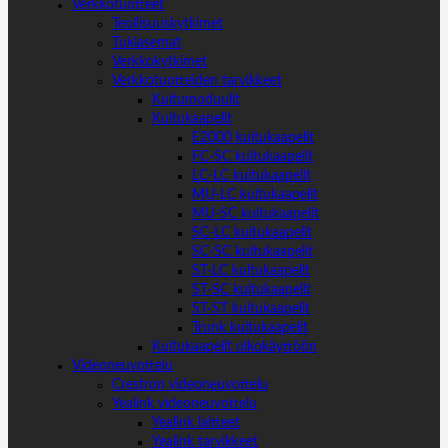
Verkkotuotteet
Teollisuuskytkimet
Tukiasemat
Verkkokytkimet
Verkkotuotteiden tarvikkeet
Kuitumoduulit
Kuitukaapelit
E2000 kuitukaapelit
FC-SC kuitukaapelit
LC-LC kuitukaapelit
MU-LC kuitukaapelit
MU-SC kuitukaapelit
SC-LC kuitukaapelit
SC-SC kuitukaapelit
ST-LC kuitukaapelit
ST-SC kuitukaapelit
ST-ST kuitukaapelit
Trunk kuitukaapelit
Kuitukaapelit ulkokäyttöön
Videoneuvottelu
Crestron videoneuvottelu
Yealink videoneuvottelu
Yealink laitteet
Yealink tarvikkeet