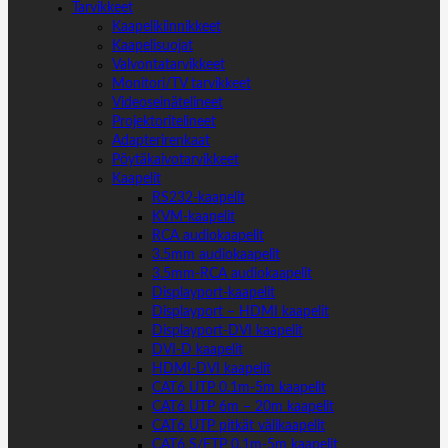
Tarvikkeet
Kaapelikiinnikkeet
Kaapelisuojat
Valvontatarvikkeet
Monitori/TV tarvikkeet
Videoseinätelineet
Projektoritelineet
Adapterirenkaat
Pöytäkaivotarvikkeet
Kaapelit
RS232-kaapelit
KVM-kaapelit
RCA audiokaapelit
3.5mm audiokaapelit
3.5mm-RCA audiokaapelit
Displayport-kaapelit
Displayport – HDMI kaapelit
Displayport-DVI kaapelit
DVI-D kaapelit
HDMI-DVI kaapelit
CAT6 UTP 0.1m-5m kaapelit
CAT6 UTP 6m – 20m kaapelit
CAT6 UTP pitkät välikaapelit
CAT6 S/FTP 0.1m-5m kaapelit