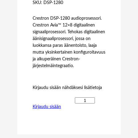
SKU:
DSP-1280
Crestron DSP-1280 audioprosessori.
Crestron Avia™ 12×8 digitaalinen
signaaliprosessori. Tehokas digitaalinen
äänisignaaliprosessori, jossa on
luokkansa paras äänentoisto, laaja
mutta yksinkertainen konfiguroitavuus
ja alkuperäinen Crestron-
järjestelmäintegraatio.
Kirjaudu sisään nähdäksesi lisätietoja
C
Kirjaudu sisään
r
e
s
t
r