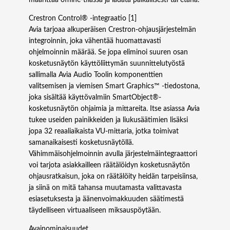
määrittää offline-tilassa ja ladata paikallisesti tai etänä.
Crestron Control® -integraatio [1]
Avia tarjoaa alkuperäisen Crestron-ohjausjärjestelmän
integroinnin, joka vähentää huomattavasti
ohjelmoinnin määrää. Se jopa eliminoi suuren osan
kosketusnäytön käyttöliittymän suunnittelutyöstä
sallimalla Avia Audio Toolin komponenttien
valitsemisen ja viemisen Smart Graphics™ -tiedostona,
joka sisältää käyttövalmiin SmartObject®-
kosketusnäytön ohjaimia ja mittareita. Itse asiassa Avia
tukee useiden painikkeiden ja liukusäätimien lisäksi
jopa 32 reaaliaikaista VU-mittaria, jotka toimivat
samanaikaisesti kosketusnäytöllä.
Vähimmäisohjelmoinnin avulla järjestelmäintegraattori
voi tarjota asiakkailleen räätälöidyn kosketusnäytön
ohjausratkaisun, joka on räätälöity heidän tarpeisiinsa,
ja siinä on mitä tahansa muutamasta valittavasta
esiasetuksesta ja äänenvoimakkuuden säätimestä
täydelliseen virtuaaliseen miksauspöytään.
Avainominaisuudet