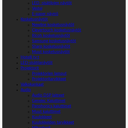
LED -sisätilojen näytöt
Vestel
E-paper näyttö
Kosketusnäytöt
Newline kosketusnäytöt
Clevertouch kosketusnäytöt
Ricoh kosketusnäytöt
Samsung kosketusnäytöt
Sharp kosketusnäytöt
Muut kosketusnäytöt
Hotelli tv:t
LED-sisätilanäytöt
Projektorit
Projektorien lamput
Projektoritarvikkeet
Valkokankaat
Audio
Audio DSP laitteet
Genelec Kaiuttimet
Panphonics kaiuttimet
Muut kaiuttimet
Kuulokkeet
Kuulokkeiden tarvikkeet
Mikrofonit