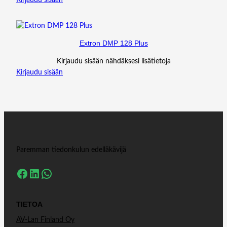
Extron DMP 128 Plus
Kirjaudu sisään nähdäksesi lisätietoja
Kirjaudu sisään
Paremman tiedonkulun edelläkävijä
Facebook
LinkedIn
WhatsApp
TIETOA
AV-Lan Finland Oy