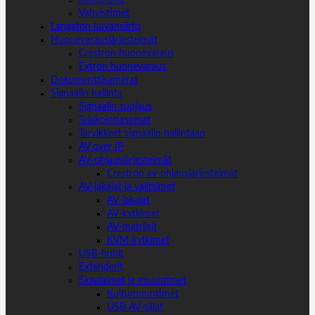
Vahvistimet
Langaton kuvansiirto
Huonevarausjärjestelmät
Crestron huonevaraus
Extron huonevaraus
Dokumenttikamerat
Signaalin hallinta
Signaalin suojaus
Telakointiasemat
Tarvikkeet signaalin hallintaan
AV over IP
AV-ohjausjärjestelmät
Crestron av-ohjausjärjestelmät
AV-jakajat ja valitsimet
AV-jakajat
AV-kytkimet
AV-matriisit
KVM-kytkimet
USB-hubit
Extenderit
Skaalaimet ja muuntimet
Kuitumuuntimet
USB AV-sillat