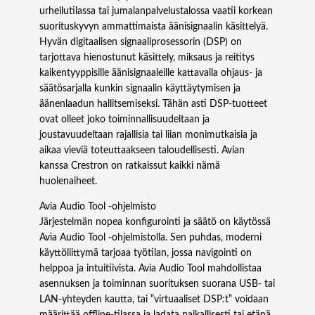
s
urheilutilassa tai jumalanpalvelustalossa vaatii korkean
s
suorituskyvyn ammattimaista äänisignaalin käsittelyä.
o
Hyvän digitaalisen signaaliprosessorin (DSP) on
r
tarjottava hienostunut käsittely, miksaus ja reititys
i
kaikentyyppisille äänisignaaleille kattavalla ohjaus- ja
m
säätösarjalla kunkin signaalin käyttäytymisen ja
ä
äänenlaadun hallitsemiseksi. Tähän asti DSP-tuotteet
ä
ovat olleet joko toiminnallisuudeltaan ja
r
joustavuudeltaan rajallisia tai liian monimutkaisia ​​ja
ä
aikaa vieviä toteuttaakseen taloudellisesti. Avian
kanssa Crestron on ratkaissut kaikki nämä
huolenaiheet.
Avia Audio Tool -ohjelmisto
Järjestelmän nopea konfigurointi ja säätö on käytössä
Avia Audio Tool -ohjelmistolla. Sen puhdas, moderni
käyttöliittymä tarjoaa työtilan, jossa navigointi on
helppoa ja intuitiivista. Avia Audio Tool mahdollistaa
asennuksen ja toiminnan suorituksen suorana USB- tai
LAN-yhteyden kautta, tai ”virtuaaliset DSP:t” voidaan