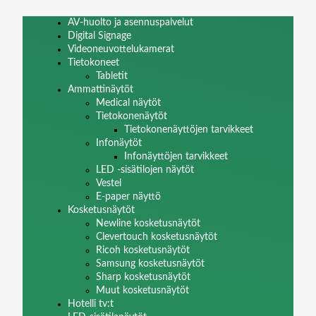
AV-huolto ja asennuspalvelut
Digital Signage
Videoneuvottelukamerat
Tietokoneet
Tabletit
Ammattinäytöt
Medical näytöt
Tietokonenäytöt
Tietokonenäyttöjen tarvikkeet
Infonäytöt
Infonäyttöjen tarvikkeet
LED -sisätilojen näytöt
Vestel
E-paper näyttö
Kosketusnäytöt
Newline kosketusnäytöt
Clevertouch kosketusnäytöt
Ricoh kosketusnäytöt
Samsung kosketusnäytöt
Sharp kosketusnäytöt
Muut kosketusnäytöt
Hotelli tv:t