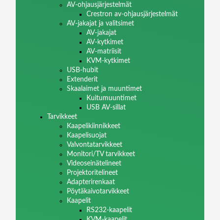
AV-ohjausjärjestelmät
Crestron av-ohjausjärjestelmät
AV-jakajat ja valitsimet
AV-jakajat
AV-kytkimet
AV-matriisit
KVM-kytkimet
USB-hubit
Extenderit
Skaalaimet ja muuntimet
Kuitumuuntimet
USB AV-sillat
Tarvikkeet
Kaapelikiinnikkeet
Kaapelisuojat
Valvontatarvikkeet
Monitori/TV tarvikkeet
Videoseinätelineet
Projektoritelineet
Adapterirenkaat
Pöytäkaivotarvikkeet
Kaapelit
RS232-kaapelit
KVM-kaapelit