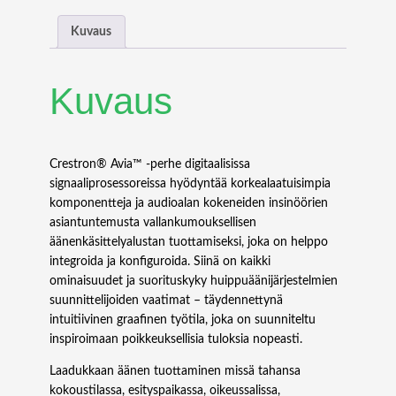
o
n
Kuvaus
D
S
P
Kuvaus
-
1
2
8
Crestron® Avia™ -perhe digitaalisissa
0
signaaliprosessoreissa hyödyntää korkealaatuisimpia
a
komponentteja ja audioalan kokeneiden insinöörien
u
asiantuntemusta vallankumouksellisen
d
äänenkäsittelyalustan tuottamiseksi, joka on helppo
i
integroida ja konfiguroida. Siinä on kaikki
o
ominaisuudet ja suorituskyky huippuäänijärjestelmien
p
suunnittelijoiden vaatimat – täydennettynä
r
intuitiivinen graafinen työtila, joka on suunniteltu
o
inspiroimaan poikkeuksellisia tuloksia nopeasti.
s
Laadukkaan äänen tuottaminen missä tahansa
e
kokoustilassa, esityspaikassa, oikeussalissa,