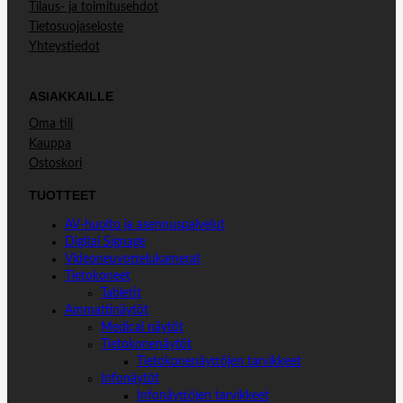
Tilaus- ja toimitusehdot
Tietosuojaseloste
Yhteystiedot
ASIAKKAILLE
Oma tili
Kauppa
Ostoskori
TUOTTEET
AV-huolto ja asennuspalvelut
Digital Signage
Videoneuvottelukamerat
Tietokoneet
Tabletit
Ammattinäytöt
Medical näytöt
Tietokonenäytöt
Tietokonenäyttöjen tarvikkeet
Infonäytöt
Infonäyttöjen tarvikkeet