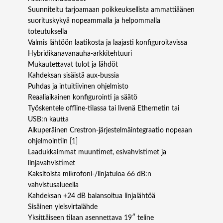
Suunniteltu tarjoamaan poikkeuksellista ammattiäänen
suorituskykyä nopeammalla ja helpommalla
toteutuksella
Valmis lähtöön laatikosta ja laajasti konfiguroitavissa
Hybridikanavanauha-arkkitehtuuri
Mukautettavat tulot ja lähdöt
Kahdeksan sisäistä aux-bussia
Puhdas ja intuitiivinen ohjelmisto
Reaaliaikainen konfigurointi ja säätö
Työskentele offline-tilassa tai livenä Ethernetin tai
USB:n kautta
Alkuperäinen Crestron-järjestelmäintegraatio nopeaan
ohjelmointiin [1]
Laadukkaimmat muuntimet, esivahvistimet ja
linjavahvistimet
Kaksitoista mikrofoni-/linjatuloa 66 dB:n
vahvistusalueella
Kahdeksan +24 dB balansoitua linjalähtöä
Sisäinen yleisvirtalähde
Yksittäiseen tilaan asennettava 19″ teline