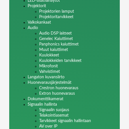
LED-sisätilanäytöt
Projektorit
Projektorien lamput
Projektoritarvikkeet
Valkokankaat
Audio
Audio DSP laitteet
Genelec Kaiuttimet
Panphonics kaiuttimet
Muut kaiuttimet
Kuulokkeet
Kuulokkeiden tarvikkeet
Mikrofonit
Vahvistimet
Langaton kuvansiirto
Huonevarausjärjestelmät
Crestron huonevaraus
Extron huonevaraus
Dokumenttikamerat
Signaalin hallinta
Signaalin suojaus
Telakointiasemat
Tarvikkeet signaalin hallintaan
AV over IP