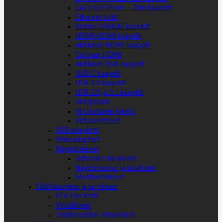
CAT6 S/FTP 6m – 20m kaapelit
Ethernet rullat
Kramer UNIKAT-kaapelit
HDMI-HDMI kaapelit
Aktiiviset HDMI-kaapelit
Optinen HDMI
Aktiiviset USB-kaapelit
USB-C kaapelit
USB 2.0-kaapelit
USB 3.0 ja 3.1 kaapelit
Virtajohdot
Virtajohtojen jakajat
Virtasovittimet
USB-adapterit
Videoadapterit
Näyttötelineet
Telineiden tarvikkeet
Näyttövaunut ja tarvikkeet
Monitoritelineet
Sähkötuotteet ja tarvikkeet
POE injektorit
Virtalähteet
Tietokoneiden virtalähteet