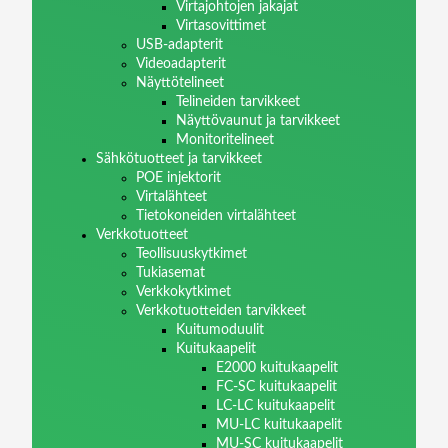
Virtajohtojen jakajat
Virtasovittimet
USB-adapterit
Videoadapterit
Näyttötelineet
Telineiden tarvikkeet
Näyttövaunut ja tarvikkeet
Monitoritelineet
Sähkötuotteet ja tarvikkeet
POE injektorit
Virtalähteet
Tietokoneiden virtalähteet
Verkkotuotteet
Teollisuuskytkimet
Tukiasemat
Verkkokytkimet
Verkkotuotteiden tarvikkeet
Kuitumoduulit
Kuitukaapelit
E2000 kuitukaapelit
FC-SC kuitukaapelit
LC-LC kuitukaapelit
MU-LC kuitukaapelit
MU-SC kuitukaapelit