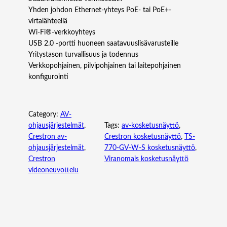
Yhden johdon Ethernet-yhteys PoE- tai PoE+-
virtalähteellä
Wi‑Fi®-verkkoyhteys
USB 2.0 -portti huoneen saatavuuslisävarusteille
Yritystason turvallisuus ja todennus
Verkkopohjainen, pilvipohjainen tai laitepohjainen
konfigurointi
Category:
AV-
ohjausjärjestelmät
, 
Tags:
av-kosketusnäyttö
, 
Crestron av-
Crestron kosketusnäyttö
, 
TS-
ohjausjärjestelmät
, 
770-GV-W-S kosketusnäyttö
, 
Crestron
Viranomais kosketusnäyttö
videoneuvottelu