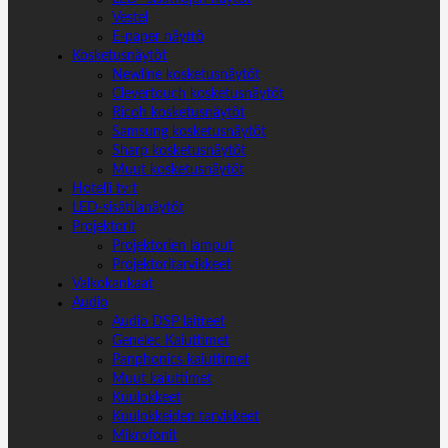
Vestel
E-paper näyttö
Kosketusnäytöt
Newline kosketusnäytöt
Clevertouch kosketusnäytöt
Ricoh kosketusnäytöt
Samsung kosketusnäytöt
Sharp kosketusnäytöt
Muut kosketusnäytöt
Hotelli tv:t
LED-sisätilanäytöt
Projektorit
Projektorien lamput
Projektoritarvikkeet
Valkokankaat
Audio
Audio DSP laitteet
Genelec Kaiuttimet
Panphonics kaiuttimet
Muut kaiuttimet
Kuulokkeet
Kuulokkeiden tarvikkeet
Mikrofonit