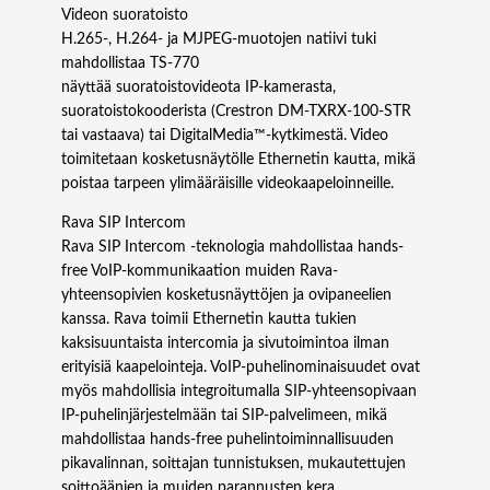
Videon suoratoisto
H.265-, H.264- ja MJPEG-muotojen natiivi tuki
mahdollistaa TS‑770
näyttää suoratoistovideota IP-kamerasta,
suoratoistokooderista (Crestron DM‑TXRX‑100‑STR
tai vastaava) tai DigitalMedia™-kytkimestä. Video
toimitetaan kosketusnäytölle Ethernetin kautta, mikä
poistaa tarpeen ylimääräisille videokaapeloinneille.
Rava SIP Intercom
Rava SIP Intercom -teknologia mahdollistaa hands-
free VoIP-kommunikaation muiden Rava-
yhteensopivien kosketusnäyttöjen ja ovipaneelien
kanssa. Rava toimii Ethernetin kautta tukien
kaksisuuntaista intercomia ja sivutoimintoa ilman
erityisiä kaapelointeja. VoIP-puhelinominaisuudet ovat
myös mahdollisia integroitumalla SIP-yhteensopivaan
IP-puhelinjärjestelmään tai SIP-palvelimeen, mikä
mahdollistaa hands-free puhelintoiminnallisuuden
pikavalinnan, soittajan tunnistuksen, mukautettujen
soittoäänien ja muiden parannusten kera.