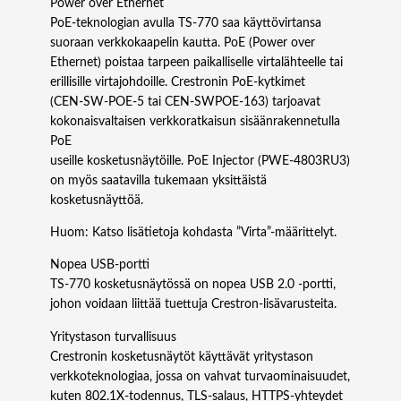
Power over Ethernet
PoE-teknologian avulla TS‑770 saa käyttövirtansa
suoraan verkkokaapelin kautta. PoE (Power over
Ethernet) poistaa tarpeen paikalliselle virtalähteelle tai
erillisille virtajohdoille. Crestronin PoE-kytkimet
(CEN‑SW‑POE‑5 tai CEN‑SWPOE‑163) tarjoavat
kokonaisvaltaisen verkkoratkaisun sisäänrakennetulla
PoE
useille kosketusnäytöille. PoE Injector (PWE‑4803RU3)
on myös saatavilla tukemaan yksittäistä
kosketusnäyttöä.
Huom: Katso lisätietoja kohdasta ”Virta”-määrittelyt.
Nopea USB-portti
TS‑770 kosketusnäytössä on nopea USB 2.0 -portti,
johon voidaan liittää tuettuja Crestron-lisävarusteita.
Yritystason turvallisuus
Crestronin kosketusnäytöt käyttävät yritystason
verkkoteknologiaa, jossa on vahvat turvaominaisuudet,
kuten 802.1X-todennus, TLS-salaus, HTTPS-yhteydet