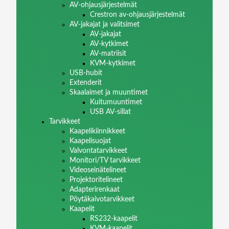
AV-ohjausjärjestelmät
Crestron av-ohjausjärjestelmät
AV-jakajat ja valitsimet
AV-jakajat
AV-kytkimet
AV-matriisit
KVM-kytkimet
USB-hubit
Extenderit
Skaalaimet ja muuntimet
Kuitumuuntimet
USB AV-sillat
Tarvikkeet
Kaapelikiinnikkeet
Kaapelisuojat
Valvontatarvikkeet
Monitori/TV tarvikkeet
Videoseinätelineet
Projektoritelineet
Adapterirenkaat
Pöytäkaivotarvikkeet
Kaapelit
RS232-kaapelit
KVM-kaapelit