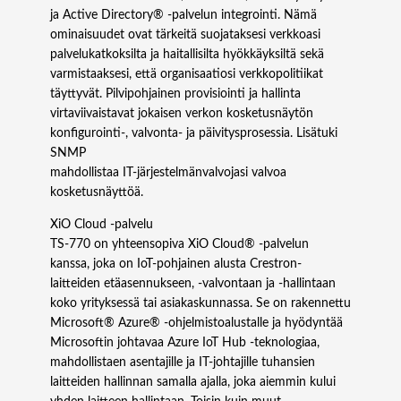
ja Active Directory® -palvelun integrointi. Nämä
ominaisuudet ovat tärkeitä suojataksesi verkkoasi
palvelukatkoksilta ja haitallisilta hyökkäyksiltä sekä
varmistaaksesi, että organisaatiosi verkkopolitiikat
täyttyvät. Pilvipohjainen provisiointi ja hallinta
virtaviivaistavat jokaisen verkon kosketusnäytön
konfigurointi-, valvonta- ja päivitysprosessia. Lisätuki
SNMP
mahdollistaa IT-järjestelmänvalvojasi valvoa
kosketusnäyttöä.
XiO Cloud -palvelu
TS‑770 on yhteensopiva XiO Cloud® -palvelun
kanssa, joka on IoT-pohjainen alusta Crestron-
laitteiden etäasennukseen, -valvontaan ja -hallintaan
koko yrityksessä tai asiakaskunnassa. Se on rakennettu
Microsoft® Azure® -ohjelmistoalustalle ja hyödyntää
Microsoftin johtavaa Azure IoT Hub -teknologiaa,
mahdollistaen asentajille ja IT-johtajille tuhansien
laitteiden hallinnan samalla ajalla, joka aiemmin kului