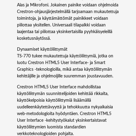
ä
Alas ja Mikrofoni. Jokainen painike voidaan ohjelmoida
r
Crestron-ohjausjärjestelmällä tarjoamaan mukautettuja
ä
toimintoja, ja käyttämättömät painikkeet voidaan
piilottaa yksitellen. Universaali tilapalkki voidaan
laajentaa tai piilottaa yksinkertaisilla pyyhkäisyeleillä
kosketusnäytössä.
Dynaamiset käyttöliittymät
TS‑770 tukee mukautettuja käyttöliittymiä, jotka on
luotu Crestron HTML5 User Interface- ja Smart
Graphics -teknologioilla, mikä antaa käyttöliittymän
kehittäjille ja ohjelmoijille suuremman joustavuuden.
Crestron HTML5 User Interface mahdollistaa
käyttöliittymän suunnittelijoiden kehittää rikkaita,
käyttökelpoisia käyttöliittymiä lisäämällä
uudelleenkäytettävyyttä ja tehokkuutta nykyaikaisia
web-metodologioita hyödyntäen. Crestron HTML5
User Interface -kehitystyökalut yksinkertaistavat
käyttöliittymien luomista standardien
verkkoteknologioiden pohjalta.