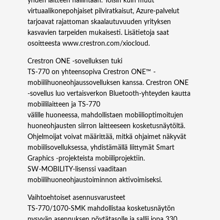
yhden laitteen hallintaan. Toisin kuin muut
virtuaalikonepohjaiset pilviratkaisut, Azure-palvelut
tarjoavat rajattoman skaalautuvuuden yrityksen
kasvavien tarpeiden mukaisesti. Lisätietoja saat
osoitteesta www.crestron.com/xiocloud.
Crestron ONE -sovelluksen tuki
TS‑770 on yhteensopiva Crestron ONE™ -
mobiilihuoneohjaussovelluksen kanssa. Crestron ONE
-sovellus luo vertaisverkon Bluetooth-yhteyden kautta
mobiililaitteen ja TS‑770
välille huoneessa, mahdollistaen mobiilioptimoitujen
huoneohjausten siirron laitteeseen kosketusnäytöltä.
Ohjelmoijat voivat määrittää, mitkä ohjaimet näkyvät
mobiilisovelluksessa, yhdistämällä liittymät Smart
Graphics -projekteista mobiiliprojektiin.
SW‑MOBILITY-lisenssi vaaditaan
mobiilihuoneohjaustoiminnon aktivoimiseksi.
Vaihtoehtoiset asennusvarusteet
TS-770/1070-SMK mahdollistaa kosketusnäytön
pysyvän asennuksen pöytätasolle ja sallii jopa 330