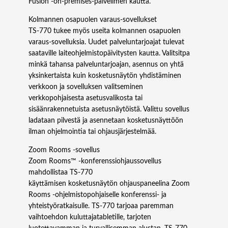
Fusion -on-premises-palvelimen kautta.
Kolmannen osapuolen varaus-sovellukset
TS‑770 tukee myös useita kolmannen osapuolen
varaus-sovelluksia. Uudet palveluntarjoajat tulevat
saataville laiteohjelmistopäivitysten kautta. Valitsitpa
minkä tahansa palveluntarjoajan, asennus on yhtä
yksinkertaista kuin kosketusnäytön yhdistäminen
verkkoon ja sovelluksen valitseminen
verkkopohjaisesta asetusvalikosta tai
sisäänrakennetuista asetusnäytöistä. Valittu sovellus
ladataan pilvestä ja asennetaan kosketusnäyttöön
ilman ohjelmointia tai ohjausjärjestelmää.
Zoom Rooms -sovellus
Zoom Rooms™ -konferenssiohjaussovellus
mahdollistaa TS‑770
käyttämisen kosketusnäytön ohjauspaneelina Zoom
Rooms -ohjelmistopohjaiselle konferenssi- ja
yhteistyöratkaisulle. TS‑770 tarjoaa paremman
vaihtoehdon kuluttajatabletille, tarjoten