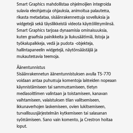
Smart Graphics mahdollistaa ohjelmoijien integroida
sulavia eleohjattuja ohjauksia, animoitua palautetta,
rikasta metadataa, sisäänrakennettuja sovelluksia ja
widgetejä sekä täysliikkeistä videota käyttöliittymiinsä.
Smart Graphics tarjoaa dynaamisia ominaisuuksia,
kuten graafisia painikkeita ja liukusäätimiä, listoja ja
työkalupalkkeja, vedä ja pudota -objekteja,
hallintapaneelin widgetejä, näytönsäästäjiä ja
mukautettavia teemoja.
Äänentunnistus
Sisäänrakennetun äänentunnistuksen avulla TS‑770
voidaan antaa puhuttuja komentoja laitteiden nopeaan
käynnistämiseen tai sammuttamiseen, tietyn
mediasoittimen valintaan ja toistamiseen, kanavan
vaihtamiseen, valaistuksen tilan valitsemiseen,
ikkunaverhojen laskemiseen, ovien lukitsemiseen,
turvallisuusjärjestelmän kytkemiseen tai salasanan
syöttämiseen. Sano vain komento, ja Crestron hoitaa
loput.