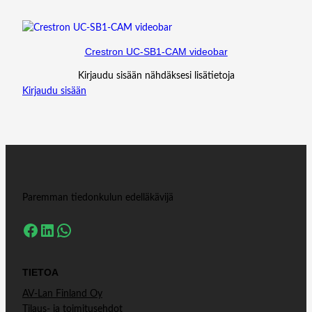
Crestron UC-SB1-CAM videobar
Kirjaudu sisään nähdäksesi lisätietoja
Kirjaudu sisään
Paremman tiedonkulun edelläkävijä
Facebook
LinkedIn
WhatsApp
TIETOA
AV-Lan Finland Oy
Tilaus- ja toimitusehdot