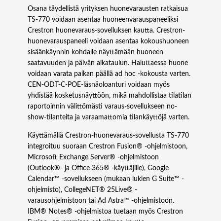
Osana täydellistä yrityksen huonevarausten ratkaisua
TS‑770 voidaan asentaa huoneenvarauspaneeliksi
Crestron huonevaraus-sovelluksen kautta. Crestron-
huonevarauspaneeli voidaan asentaa kokoushuoneen
sisäänkäynnin kohdalle näyttämään huoneen
saatavuuden ja päivän aikataulun. Haluttaessa huone
voidaan varata paikan päällä ad hoc -kokousta varten.
CEN‑ODT‑C‑POE-läsnäoloanturi voidaan myös
yhdistää kosketusnäyttöön, mikä mahdollistaa tilatilan
raportoinnin välittömästi varaus-sovellukseen no-
show-tilanteita ja varaamattomia tilankäyttöjä varten.
Käyttämällä Crestron-huonevaraus-sovellusta TS‑770
integroituu suoraan Crestron Fusion® -ohjelmistoon,
Microsoft Exchange Server® -ohjelmistoon
(Outlook®- ja Office 365® -käyttäjille), Google
Calendar™ -sovellukseen (mukaan lukien G Suite™ -
ohjelmisto), CollegeNET® 25Live® -
varausohjelmistoon tai Ad Astra™ -ohjelmistoon.
IBM® Notes® -ohjelmistoa tuetaan myös Crestron