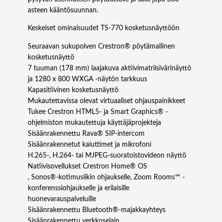
asteen kääntösuunnan.
Keskeiset ominaisuudet TS-770 kosketusnäyttöön
Seuraavan sukupolven Crestron® pöytämallinen
kosketusnäyttö
7 tuuman (178 mm) laajakuva aktiivimatriisivärinäyttö
ja 1280 x 800 WXGA -näytön tarkkuus
Kapasitiivinen kosketusnäyttö
Mukautettavissa olevat virtuaaliset ohjauspainikkeet
Tukee Crestron HTML5- ja Smart Graphics® -
ohjelmiston mukautettuja käyttäjäprojekteja
Sisäänrakennettu Rava® SIP-intercom
Sisäänrakennetut kaiuttimet ja mikrofoni
H.265-, H.264- tai MJPEG-suoratoistovideon näyttö
Natiivisovellukset Crestron Home® OS
, Sonos®-kotimusiikin ohjaukselle, Zoom Rooms™ -
konferenssiohjaukselle ja erilaisille
huonevarauspalveluille
Sisäänrakennettu Bluetooth®-majakkayhteys
Sisäänrakennettu verkkoselain