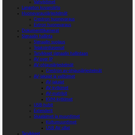
Vahvistimet
Langaton kuvansiirto
Huonevarausjärjestelmät
Crestron huonevaraus
Extron huonevaraus
Dokumenttikamerat
Signaalin hallinta
Signaalin suojaus
Telakointiasemat
Tarvikkeet signaalin hallintaan
AV over IP
AV-ohjausjärjestelmät
Crestron av-ohjausjärjestelmät
AV-jakajat ja valitsimet
AV-jakajat
AV-kytkimet
AV-matriisit
KVM-kytkimet
USB-hubit
Extenderit
Skaalaimet ja muuntimet
Kuitumuuntimet
USB AV-sillat
Tarvikkeet