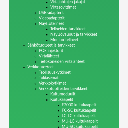
Virtajohtojen jakajat
Virtasovittimet
USB-adapterit
Videoadapterit
Näyttötelineet
Telineiden tarvikkeet
Näyttövaunut ja tarvikkeet
Monitoritelineet
Sähkötuotteet ja tarvikkeet
POE injektorit
Virtalähteet
Tietokoneiden virtalähteet
Verkkotuotteet
Teollisuuskytkimet
Tukiasemat
Verkkokytkimet
Verkkotuotteiden tarvikkeet
Kuitumoduulit
Kuitukaapelit
E2000 kuitukaapelit
FC-SC kuitukaapelit
LC-LC kuitukaapelit
MU-LC kuitukaapelit
MU-SC kuitukaapelit