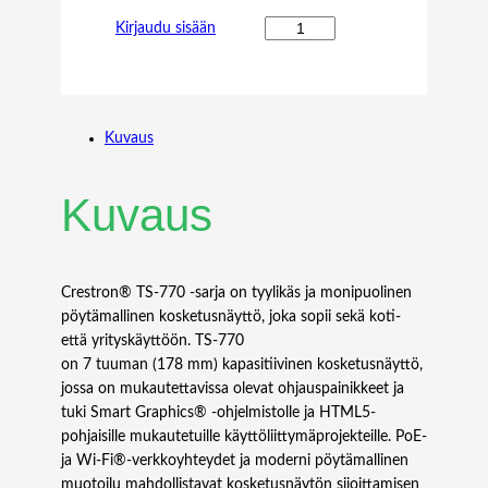
C
Kirjaudu sisään
r
e
s
t
Kuvaus
r
o
n
Kuvaus
T
S
-
7
Crestron® TS‑770 -sarja on tyylikäs ja monipuolinen
7
pöytämallinen kosketusnäyttö, joka sopii sekä koti-
0
että yrityskäyttöön. TS‑770
-
on 7 tuuman (178 mm) kapasitiivinen kosketusnäyttö,
G
jossa on mukautettavissa olevat ohjauspainikkeet ja
V
tuki Smart Graphics® -ohjelmistolle ja HTML5-
-
pohjaisille mukautetuille käyttöliittymäprojekteille. PoE-
W
ja Wi-Fi®-verkkoyhteydet ja moderni pöytämallinen
-
muotoilu mahdollistavat kosketusnäytön sijoittamisen