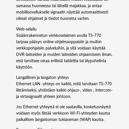
samassa huoneessa tai lähellä majakkaa, ja antaa
mobiilisovellukselle signaalin näyttää automaattisesti
oikeat ohjaimet ja tiedot huonetta varten.
Web-selailu
Sisäänrakennetun verkkoselaimen avulla TS‑770
tarjoaa pääsyn online-ohjelmaoppaisiin ja muihin
verkkopohjaisiin palveluihin, ja sitä voidaan käyttää
DVR-laitteiden ja muiden laitteiden ohjaamiseen ilman,
että tarvitsee ottaa erillistä tablettia tai älypuhelinta
käyttöön.
Langallinen ja langaton yhteys
Ethernet LAN -yhteys on kaikki, mitä tarvitaan TS‑770
liittämiseksi, yhdistäen kaikki ohjaus-, video-, intercom-
ja virtasignaalit yhteen johtoon.
Jos Ethernet-yhteyttä ei ole saatavilla, kosketusnäyttö
voidaan myös liittää verkkoon Wi-Fi-yhteyden kautta
paikallisen langattoman tukiaseman (WAP) kautta.