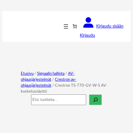
Kirjaudu sisään
Kirjaudu
Etusivu
/
Signaalin hallinta
/
AV-
ohjausjärjestelmät
/
Crestron av-
ohjausjärjestelmät
/ Crestron TS-770-GV-W-S AV-
kosketusnäyttö
Haku