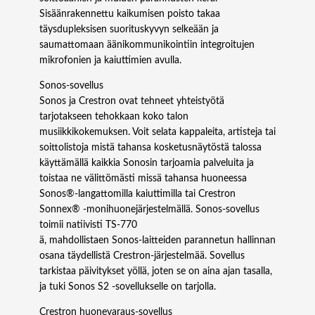
Sisäänrakennettu kaikumisen poisto takaa
täysdupleksisen suorituskyvyn selkeään ja
saumattomaan äänikommunikointiin integroitujen
mikrofonien ja kaiuttimien avulla.
Sonos-sovellus
Sonos ja Crestron ovat tehneet yhteistyötä
tarjotakseen tehokkaan koko talon
musiikkikokemuksen. Voit selata kappaleita, artisteja tai
soittolistoja mistä tahansa kosketusnäytöstä talossa
käyttämällä kaikkia Sonosin tarjoamia palveluita ja
toistaa ne välittömästi missä tahansa huoneessa
Sonos®-langattomilla kaiuttimilla tai Crestron
Sonnex® -monihuonejärjestelmällä. Sonos-sovellus
toimii natiivisti TS‑770
ä, mahdollistaen Sonos-laitteiden parannetun hallinnan
osana täydellistä Crestron-järjestelmää. Sovellus
tarkistaa päivitykset yöllä, joten se on aina ajan tasalla,
ja tuki Sonos S2 -sovellukselle on tarjolla.
Crestron huonevaraus-sovellus