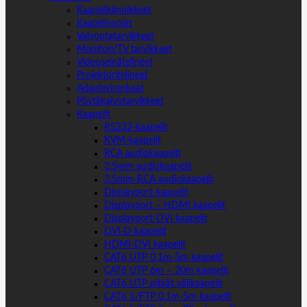
Kaapelikiinnikkeet
Kaapelisuojat
Valvontatarvikkeet
Monitori/TV tarvikkeet
Videoseinätelineet
Projektoritelineet
Adapterirenkaat
Pöytäkaivotarvikkeet
Kaapelit
RS232-kaapelit
KVM-kaapelit
RCA audiokaapelit
3.5mm audiokaapelit
3.5mm-RCA audiokaapelit
Displayport-kaapelit
Displayport – HDMI kaapelit
Displayport-DVI kaapelit
DVI-D kaapelit
HDMI-DVI kaapelit
CAT6 UTP 0.1m-5m kaapelit
CAT6 UTP 6m – 20m kaapelit
CAT6 UTP pitkät välikaapelit
CAT6 S/FTP 0.1m-5m kaapelit