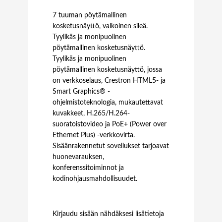
7 tuuman pöytämallinen
kosketusnäyttö, valkoinen sileä.
Tyylikäs ja monipuolinen
pöytämallinen kosketusnäyttö.
Tyylikäs ja monipuolinen
pöytämallinen kosketusnäyttö, jossa
on verkkoselaus, Crestron HTML5- ja
Smart Graphics® -
ohjelmistoteknologia, mukautettavat
kuvakkeet, H.265/H.264-
suoratoistovideo ja PoE+ (Power over
Ethernet Plus) -verkkovirta.
Sisäänrakennetut sovellukset tarjoavat
huonevarauksen,
konferenssitoiminnot ja
kodinohjausmahdollisuudet.
Kirjaudu sisään nähdäksesi lisätietoja