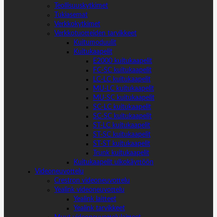
Teollisuuskytkimet
Tukiasemat
Verkkokytkimet
Verkkotuotteiden tarvikkeet
Kuitumoduulit
Kuitukaapelit
E2000 kuitukaapelit
FC-SC kuitukaapelit
LC-LC kuitukaapelit
MU-LC kuitukaapelit
MU-SC kuitukaapelit
SC-LC kuitukaapelit
SC-SC kuitukaapelit
ST-LC kuitukaapelit
ST-SC kuitukaapelit
ST-ST kuitukaapelit
Trunk kuitukaapelit
Kuitukaapelit ulkokäyttöön
Videoneuvottelu
Crestron videoneuvottelu
Yealink videoneuvottelu
Yealink laitteet
Yealink tarvikkeet