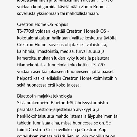
luotettavamman ja turvallisemman alustan. TS‑770
voidaan konfiguroida käyttämään Zoom Rooms -
sovellusta yksinomaan tai mahdollistamaan.
Crestron Home OS -ohjaus
TS‑770:ä voidaan käyttää Crestron Home® OS -
kokotaloratkaisun hallintaan. Valitse kosketusnäytöltä
Crestron Home -sovellus ohjataksesi valaistusta,
kaihtimia, ilmastointia, mediaa, turvallisuutta ja
kameroita, mukaan lukien kyky luoda ja palauttaa
tilannekohtaisia tunnelmia koko kotiin. TS‑770
voidaan asentaa jokaiseen huoneeseen, jotta pääset
helposti käsiksi erilaisiin Crestron Home -toimintoihin
sekä huoneessa että koko talossa.
Bluetooth-majakkateknologia
Sisäänrakennettu Bluetooth®-läheisyystunnistin
parantaa Crestron-järjestelmän älykkyyttä ja
henkilökohtaisuutta mahdollistamalla älypuhelimen tai
tabletin tunnistaa aina, missä huoneessa se on. Se
toimii Crestron Go -sovelluksen ja Crestron App -
sovelluksen kanssa määrittäen, milloin mobiililaite on