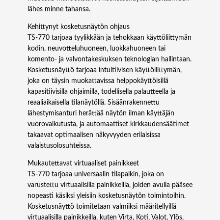
S
lähes minne tahansa.
A
Kehittynyt kosketusnäytön ohjaus
V
TS‑770 tarjoaa tyylikkään ja tehokkaan käyttöliittymän
-
kodin, neuvotteluhuoneen, luokkahuoneen tai
k
komento- ja valvontakeskuksen teknologian hallintaan.
o
Kosketusnäyttö tarjoaa intuitiivisen käyttöliittymän,
s
joka on täysin muokattavissa helppokäyttöisillä
k
kapasitiivisilla ohjaimilla, todellisella palautteella ja
e
reaaliaikaisella tilanäytöllä. Sisäänrakennettu
t
lähestymisanturi herättää näytön ilman käyttäjän
u
vuorovaikutusta, ja automaattiset kirkkaudensäätimet
s
takaavat optimaalisen näkyvyyden erilaisissa
n
valaistusolosuhteissa.
ä
y
Mukautettavat virtuaaliset painikkeet
t
TS‑770 tarjoaa universaalin tilapalkin, joka on
t
varustettu virtuaalisilla painikkeilla, joiden avulla pääsee
ö
nopeasti käsiksi yleisiin kosketusnäytön toimintoihin.
m
Kosketusnäyttö toimitetaan valmiiksi määritellyillä
ä
virtuaalisilla painikkeilla, kuten Virta, Koti, Valot, Ylös,