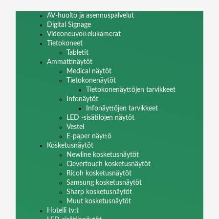
AV-huolto ja asennuspalvelut
Digital Signage
Videoneuvottelukamerat
Tietokoneet
Tabletit
Ammattinäytöt
Medical näytöt
Tietokonenäytöt
Tietokonenäyttöjen tarvikkeet
Infonäytöt
Infonäyttöjen tarvikkeet
LED -sisätilojen näytöt
Vestel
E-paper näyttö
Kosketusnäytöt
Newline kosketusnäytöt
Clevertouch kosketusnäytöt
Ricoh kosketusnäytöt
Samsung kosketusnäytöt
Sharp kosketusnäytöt
Muut kosketusnäytöt
Hotelli tv:t