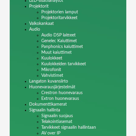
LED-sisätilanäytöt
Projektorit
Projektorien lamput
Projektoritarvikkeet
Valkokankaat
Audio
Audio DSP laitteet
Genelec Kaiuttimet
Panphonics kaiuttimet
Muut kaiuttimet
Kuulokkeet
Kuulokkeiden tarvikkeet
Mikrofonit
Vahvistimet
Langaton kuvansiirto
Huonevarausjärjestelmät
Crestron huonevaraus
Extron huonevaraus
Dokumenttikamerat
Signaalin hallinta
Signaalin suojaus
Telakointiasemat
Tarvikkeet signaalin hallintaan
AV over IP