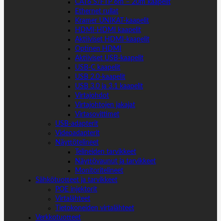
CAT6 S/FTP 6m – 20m kaapelit
Ethernet rullat
Kramer UNIKAT-kaapelit
HDMI-HDMI kaapelit
Aktiiviset HDMI-kaapelit
Optinen HDMI
Aktiiviset USB-kaapelit
USB-C kaapelit
USB 2.0-kaapelit
USB 3.0 ja 3.1 kaapelit
Virtajohdot
Virtajohtojen jakajat
Virtasovittimet
USB-adapterit
Videoadapterit
Näyttötelineet
Telineiden tarvikkeet
Näyttövaunut ja tarvikkeet
Monitoritelineet
Sähkötuotteet ja tarvikkeet
POE injektorit
Virtalähteet
Tietokoneiden virtalähteet
Verkkotuotteet