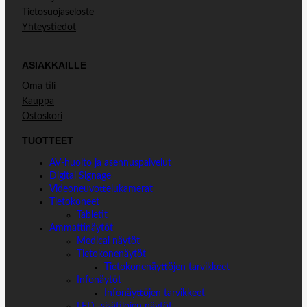
Tietosuojaseloste
Yhteystiedot
ASIAKKAILLE
Oma tili
Kauppa
Ostoskori
TUOTTEET
AV-huolto ja asennuspalvelut
Digital Signage
Videoneuvottelukamerat
Tietokoneet
Tabletit
Ammattinäytöt
Medical näytöt
Tietokonenäytöt
Tietokonenäyttöjen tarvikkeet
Infonäytöt
Infonäyttöjen tarvikkeet
LED -sisätilojen näytöt