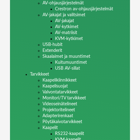
AV-ohjausjärjestelmät
Crestron av-ohjausjärjestelmät
AV-jakajat ja valitsimet
AV-jakajat
AV-kytkimet
AV-matriisit
KVM-kytkimet
USB-hubit
Extenderit
Skaalaimet ja muuntimet
Kuitumuuntimet
USB AV-sillat
Tarvikkeet
Kaapelikiinnikkeet
Kaapelisuojat
Valvontatarvikkeet
Monitori/TV tarvikkeet
Videoseinätelineet
Projektoritelineet
Adapterirenkaat
Pöytäkaivotarvikkeet
Kaapelit
RS232-kaapelit
KVM-kaapelit