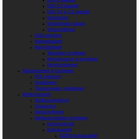
USB-C kaapelit
USB 2.0-kaapelit
USB 3.0 ja 3.1 kaapelit
Virtajohdot
Virtajohtojen jakajat
Virtasovittimet
USB-adapterit
Videoadapterit
Näyttötelineet
Telineiden tarvikkeet
Näyttövaunut ja tarvikkeet
Monitoritelineet
Sähkötuotteet ja tarvikkeet
POE injektorit
Virtalähteet
Tietokoneiden virtalähteet
Verkkotuotteet
Teollisuuskytkimet
Tukiasemat
Verkkokytkimet
Verkkotuotteiden tarvikkeet
Kuitumoduulit
Kuitukaapelit
E2000 kuitukaapelit