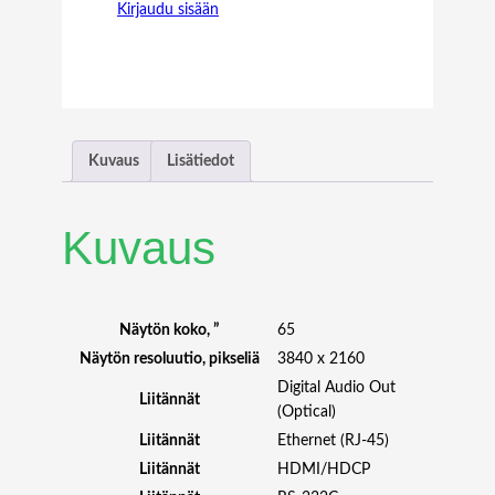
Kirjaudu sisään
O
N
Y
F
W
-
6
Kuvaus
Lisätiedot
5
E
Z
Kuvaus
2
0
L
6
Näytön koko, ”
65
5
Näytön resoluutio, pikseliä
3840 x 2160
"
Digital Audio Out
4
Liitännät
(Optical)
K
Liitännät
Ethernet (RJ-45)
3
Liitännät
HDMI/HDCP
5