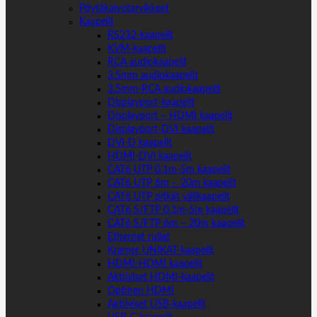
Pöytäkaivotarvikkeet
Kaapelit
RS232-kaapelit
KVM-kaapelit
RCA audiokaapelit
3.5mm audiokaapelit
3.5mm-RCA audiokaapelit
Displayport-kaapelit
Displayport – HDMI kaapelit
Displayport-DVI kaapelit
DVI-D kaapelit
HDMI-DVI kaapelit
CAT6 UTP 0.1m-5m kaapelit
CAT6 UTP 6m – 20m kaapelit
CAT6 UTP pitkät välikaapelit
CAT6 S/FTP 0.1m-5m kaapelit
CAT6 S/FTP 6m – 20m kaapelit
Ethernet rullat
Kramer UNIKAT-kaapelit
HDMI-HDMI kaapelit
Aktiiviset HDMI-kaapelit
Optinen HDMI
Aktiiviset USB-kaapelit