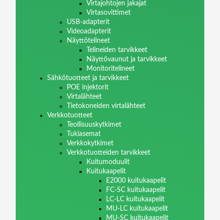
Virtajohtojen jakajat
Virtasovittimet
USB-adapterit
Videoadapterit
Näyttötelineet
Telineiden tarvikkeet
Näyttövaunut ja tarvikkeet
Monitoritelineet
Sähkötuotteet ja tarvikkeet
POE injektorit
Virtalähteet
Tietokoneiden virtalähteet
Verkkotuotteet
Teollisuuskytkimet
Tukiasemat
Verkkokytkimet
Verkkotuotteiden tarvikkeet
Kuitumoduulit
Kuitukaapelit
E2000 kuitukaapelit
FC-SC kuitukaapelit
LC-LC kuitukaapelit
MU-LC kuitukaapelit
MU-SC kuitukaapelit