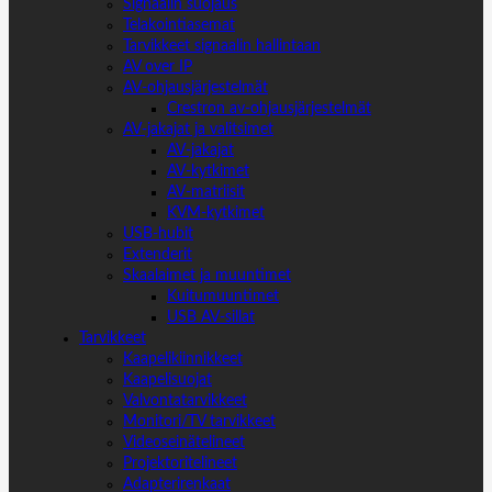
Signaalin suojaus
Telakointiasemat
Tarvikkeet signaalin hallintaan
AV over IP
AV-ohjausjärjestelmät
Crestron av-ohjausjärjestelmät
AV-jakajat ja valitsimet
AV-jakajat
AV-kytkimet
AV-matriisit
KVM-kytkimet
USB-hubit
Extenderit
Skaalaimet ja muuntimet
Kuitumuuntimet
USB AV-sillat
Tarvikkeet
Kaapelikiinnikkeet
Kaapelisuojat
Valvontatarvikkeet
Monitori/TV tarvikkeet
Videoseinätelineet
Projektoritelineet
Adapterirenkaat