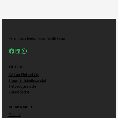
Paremman tiedonkulun edelläkävijä
Facebook
LinkedIn
WhatsApp
TIETOA
AV-Lan Finland Oy
Tilaus- ja toimitusehdot
Tietosuojaseloste
Yhteystiedot
ASIAKKAILLE
Oma tili