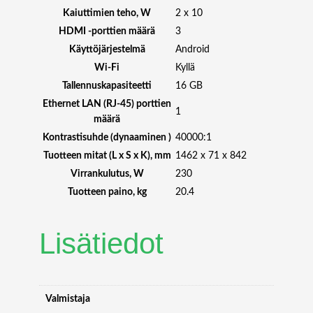
Kaiuttimien teho, W
2 x 10
HDMI -porttien määrä
3
Käyttöjärjestelmä
Android
Wi-Fi
Kyllä
Tallennuskapasiteetti
16 GB
Ethernet LAN (RJ-45) porttien
1
määrä
Kontrastisuhde (dynaaminen )
40000:1
Tuotteen mitat (L x S x K), mm
1462 x 71 x 842
Virrankulutus, W
230
Tuotteen paino, kg
20.4
Lisätiedot
Valmistaja