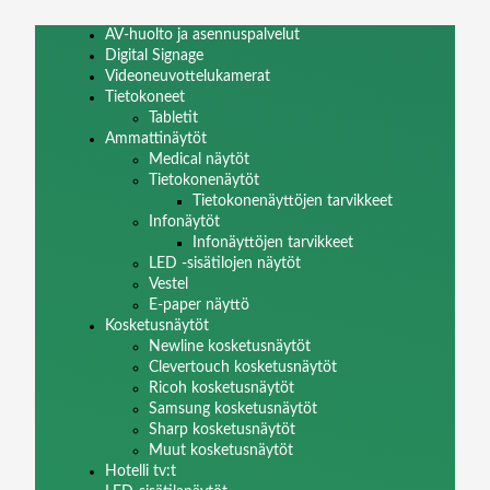
AV-huolto ja asennuspalvelut
Digital Signage
Videoneuvottelukamerat
Tietokoneet
Tabletit
Ammattinäytöt
Medical näytöt
Tietokonenäytöt
Tietokonenäyttöjen tarvikkeet
Infonäytöt
Infonäyttöjen tarvikkeet
LED -sisätilojen näytöt
Vestel
E-paper näyttö
Kosketusnäytöt
Newline kosketusnäytöt
Clevertouch kosketusnäytöt
Ricoh kosketusnäytöt
Samsung kosketusnäytöt
Sharp kosketusnäytöt
Muut kosketusnäytöt
Hotelli tv:t