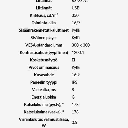
0
Liitännät
RS-232C
1
Liitännät
USB
6
Kirkkaus, cd/m²
350
/
Toiminta-aika
16/7
7
Sisäänrakennetut kaiuttimet
Kyllä
B
Sisäinen player
Kyllä
R
A
VESA-standardi, mm
300 x 300
V
Kontrastisuhde (tyypillinen)
1200:1
I
Kosketusnäyttö
Ei
A
Pivot ominaisuus
Kyllä
m
Kuvasuhde
16:9
ä
ä
Paneelin tyyppi
IPS
r
Vasteaika, ms
8
ä
Energialuokka
G
Katselukulma (pysty), °
178
Katselukulma (vaaka), °
178
Virrankulutus valmiustilassa,
0.5
W