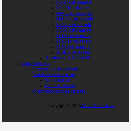
FC-SC kuitukaapelit
LC-LC kuitukaapelit
MU-LC kuitukaapelit
MU-SC kuitukaapelit
SC-LC kuitukaapelit
SC-SC kuitukaapelit
ST-LC kuitukaapelit
ST-SC kuitukaapelit
ST-ST kuitukaapelit
Trunk kuitukaapelit
Kuitukaapelit ulkokäyttöön
Videoneuvottelu
Crestron videoneuvottelu
Yealink videoneuvottelu
Yealink laitteet
Yealink tarvikkeet
Muut videoneuvottelulaitteet
Copyright ©
2026
AV-Lan Finland Oy