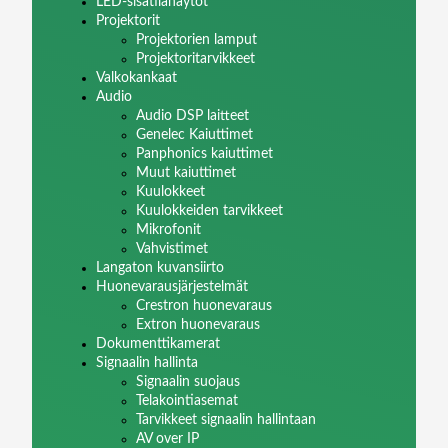
LED-sisätilanäytöt
Projektorit
Projektorien lamput
Projektoritarvikkeet
Valkokankaat
Audio
Audio DSP laitteet
Genelec Kaiuttimet
Panphonics kaiuttimet
Muut kaiuttimet
Kuulokkeet
Kuulokkeiden tarvikkeet
Mikrofonit
Vahvistimet
Langaton kuvansiirto
Huonevarausjärjestelmät
Crestron huonevaraus
Extron huonevaraus
Dokumenttikamerat
Signaalin hallinta
Signaalin suojaus
Telakointiasemat
Tarvikkeet signaalin hallintaan
AV over IP