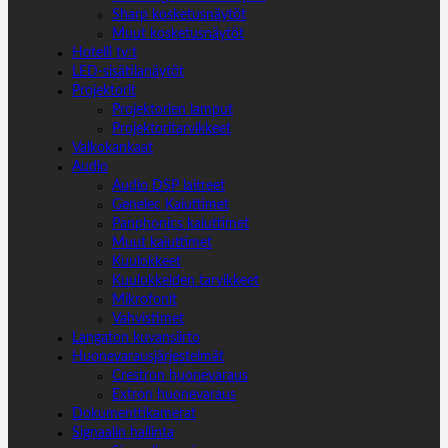
Sharp kosketusnäytöt
Muut kosketusnäytöt
Hotelli tv:t
LED-sisätilanäytöt
Projektorit
Projektorien lamput
Projektoritarvikkeet
Valkokankaat
Audio
Audio DSP laitteet
Genelec Kaiuttimet
Panphonics kaiuttimet
Muut kaiuttimet
Kuulokkeet
Kuulokkeiden tarvikkeet
Mikrofonit
Vahvistimet
Langaton kuvansiirto
Huonevarausjärjestelmät
Crestron huonevaraus
Extron huonevaraus
Dokumenttikamerat
Signaalin hallinta