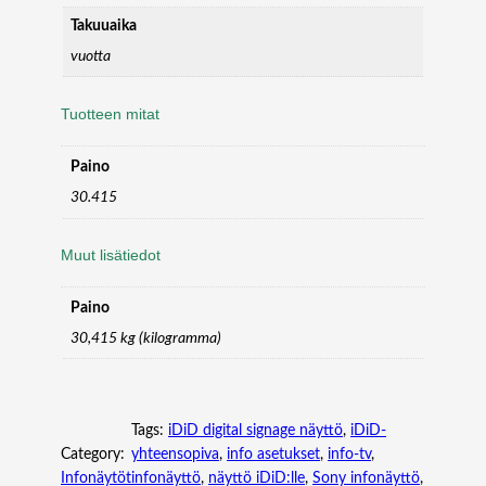
Takuuaika
vuotta
Tuotteen mitat
Paino
30.415
Muut lisätiedot
Paino
30,415 kg (kilogramma)
Tags:
iDiD digital signage näyttö
, 
iDiD-
Category:
yhteensopiva
, 
info asetukset
, 
info-tv
, 
Infonäytöt
infonäyttö
, 
näyttö iDiD:lle
, 
Sony infonäyttö
, 