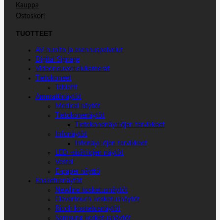
Kauppa
Ostoskori
TUOTTEET
AV-huolto ja asennuspalvelut
Digital Signage
Videoneuvottelukamerat
Tietokoneet
Tabletit
Ammattinäytöt
Medical näytöt
Tietokonenäytöt
Tietokonenäyttöjen tarvikkeet
Infonäytöt
Infonäyttöjen tarvikkeet
LED -sisätilojen näytöt
Vestel
E-paper näyttö
Kosketusnäytöt
Newline kosketusnäytöt
Clevertouch kosketusnäytöt
Ricoh kosketusnäytöt
Samsung kosketusnäytöt