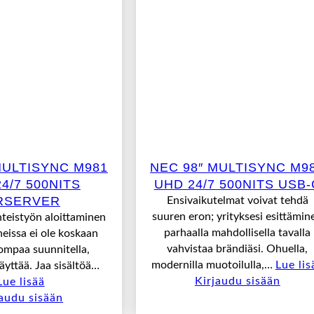
MULTISYNC M981
NEC 98″ MULTISYNC M9
4/7 500NITS
UHD 24/7 500NITS USB-
RSERVER
Ensivaikutelmat voivat tehdä
suuren eron; yrityksesi esittämin
teistyön aloittaminen
parhaalla mahdollisella tavalla
issa ei ole koskaan
vahvistaa brändiäsi. Ohuella,
pompaa suunnitella,
modernilla muotoilulla,…
Lue lis
äyttää. Jaa sisältöä…
Kirjaudu sisään
Lue lisää
jaudu sisään