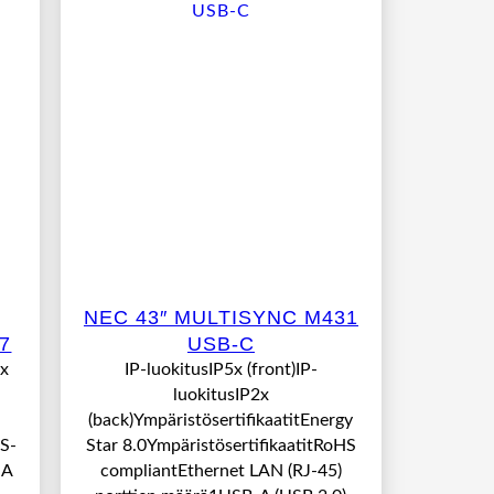
NEC 43″ MULTISYNC M431
7
USB-C
 x
IP-luokitusIP5x (front)IP-
luokitusIP2x
(back)YmpäristösertifikaatitEnergy
S-
Star 8.0YmpäristösertifikaatitRoHS
-A
compliantEthernet LAN (RJ-45)