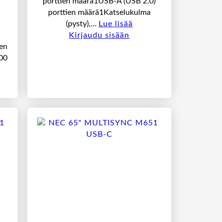
porttien määrä1USB-A (USB 2.0)
porttien määrä1Katselukulma
(pysty),…
Lue lisää
Kirjaudu sisään
en
00