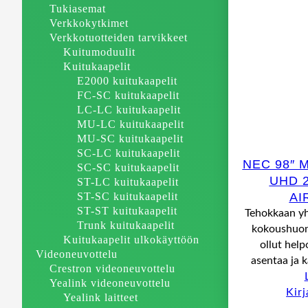
Tukiasemat
Verkkokytkimet
Verkkotuotteiden tarvikkeet
Kuitumoduulit
Kuitukaapelit
E2000 kuitukaapelit
FC-SC kuitukaapelit
LC-LC kuitukaapelit
MU-LC kuitukaapelit
MU-SC kuitukaapelit
SC-LC kuitukaapelit
NEC 98″ 
SC-SC kuitukaapelit
UHD 2
ST-LC kuitukaapelit
ST-SC kuitukaapelit
AI
ST-ST kuitukaapelit
Tehokkaan yh
Trunk kuitukaapelit
kokoushuone
Kuitukaapelit ulkokäyttöön
ollut hel
Videoneuvottelu
asentaa ja k
Crestron videoneuvottelu
Yealink videoneuvottelu
Kir
Yealink laitteet