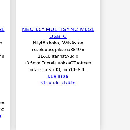
51
NEC 65″ MULTISYNC M651
USB-C
 x
Näytön koko, ”65Näytön
resoluutio, pikseliä3840 x
änn
2160LiitännätAudio
(3.5mm)EnergialuokkaGTuotteen
mitat (L x S x K), mm1458.4…
Lue lisää
Kirjaudu sisään
en
00
ä