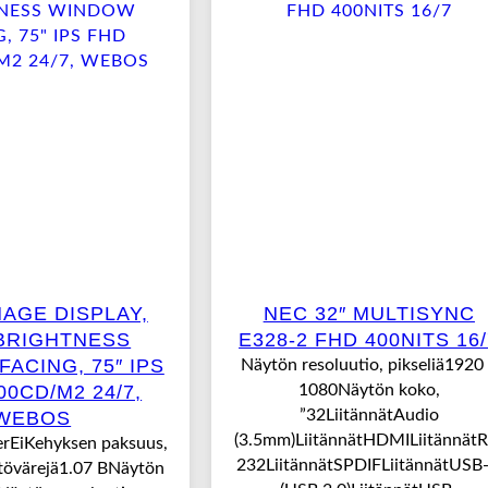
NAGE DISPLAY,
NEC 32″ MULTISYNC
BRIGHTNESS
E328-2 FHD 400NITS 16/
ACING, 75″ IPS
Näytön resoluutio, pikseliä1920
00CD/M2 24/7,
1080Näytön koko,
”32LiitännätAudio
WEBOS
(3.5mm)LiitännätHDMILiitännätR
erEiKehyksen paksuus,
232LiitännätSPDIFLiitännätUSB
övärejä1.07 BNäytön