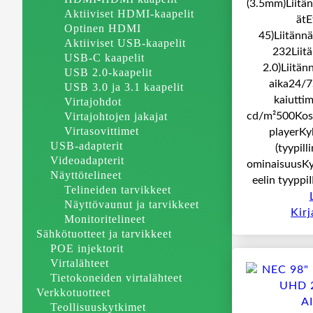
(3.5mm)Liitän
Aktiiviset HDMI-kaapelit
ätE
Optinen HDMI
45)Liitänn
Aktiiviset USB-kaapelit
232Liit
USB-C kaapelit
2.0)Liitä
USB 2.0-kaapelit
aika24/7
USB 3.0 ja 3.1 kaapelit
kaiutti
Virtajohdot
Virtajohtojen jakajat
cd/m²500Kosk
Virtasovittimet
playerKy
USB-adapterit
(tyypil
Videoadapterit
ominaisuusK
Näyttötelineet
eelin tyyppi
Telineiden tarvikkeet
Näyttövaunut ja tarvikkeet
Kir
Monitoritelineet
Sähkötuotteet ja tarvikkeet
POE injektorit
Virtalähteet
Tietokoneiden virtalähteet
Verkkotuotteet
Teollisuuskytkimet