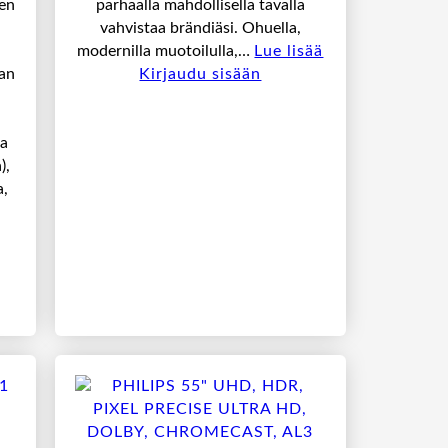
en
parhaalla mahdollisella tavalla
vahvistaa brändiäsi. Ohuella,
modernilla muotoilulla,…
Lue lisää
an
Kirjaudu sisään
,
a
),
a,