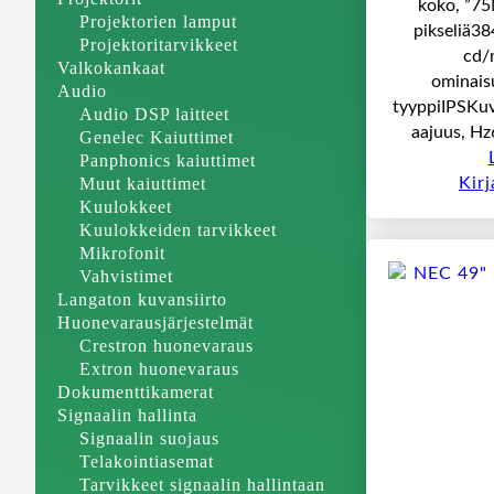
koko, ”75
Projektorien lamput
pikseliä38
Projektoritarvikkeet
cd/
Valkokankaat
ominais
Audio
tyyppiIPSKuv
Audio DSP laitteet
aajuus, H
Genelec Kaiuttimet
Panphonics kaiuttimet
Muut kaiuttimet
Kir
Kuulokkeet
Kuulokkeiden tarvikkeet
Mikrofonit
Vahvistimet
Langaton kuvansiirto
Huonevarausjärjestelmät
Crestron huonevaraus
Extron huonevaraus
Dokumenttikamerat
Signaalin hallinta
Signaalin suojaus
Telakointiasemat
Tarvikkeet signaalin hallintaan