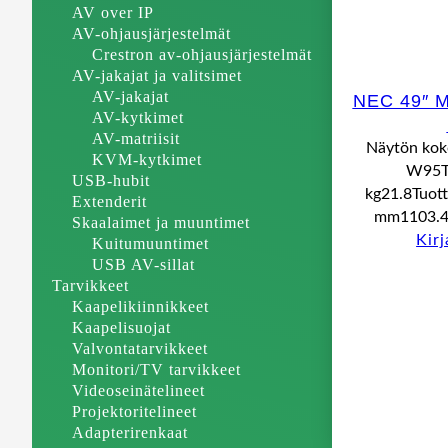
AV over IP
AV-ohjausjärjestelmät
Crestron av-ohjausjärjestelmät
AV-jakajat ja valitsimet
AV-jakajat
NEC 49″ 
AV-kytkimet
AV-matriisit
Näytön koko
KVM-kytkimet
W95Tu
USB-hubit
kg21.8Tuotte
Extenderit
mm1103.4
Skaalaimet ja muuntimet
Kir
Kuitumuuntimet
USB AV-sillat
Tarvikkeet
Kaapelikiinnikkeet
Kaapelisuojat
Valvontatarvikkeet
Monitori/TV tarvikkeet
Videoseinätelineet
Projektoritelineet
Adapterirenkaat