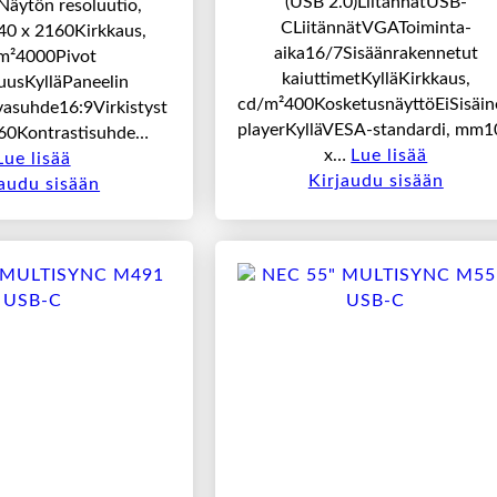
(USB 2.0)LiitännätUSB-
Näytön resoluutio,
CLiitännätVGAToiminta-
40 x 2160Kirkkaus,
aika16/7Sisäänrakennetut
m²4000Pivot
kaiuttimetKylläKirkkaus,
uusKylläPaneelin
cd/m²400KosketusnäyttöEiSisäin
asuhde16:9Virkistyst
playerKylläVESA-standardi, mm1
z60Kontrastisuhde…
x…
Lue lisää
Lue lisää
Kirjaudu sisään
jaudu sisään