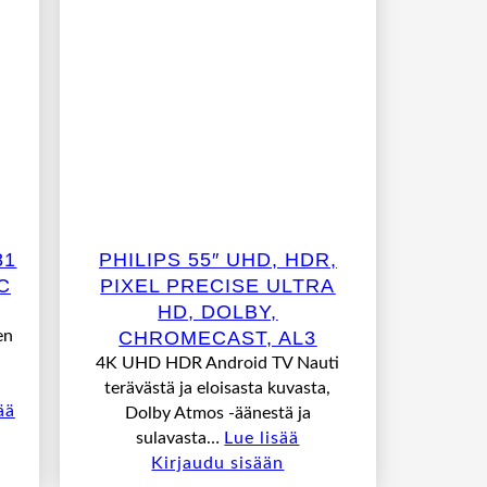
81
PHILIPS 55″ UHD, HDR,
C
PIXEL PRECISE ULTRA
HD, DOLBY,
en
CHROMECAST, AL3
4K UHD HDR Android TV Nauti
terävästä ja eloisasta kuvasta,
ää
Dolby Atmos -äänestä ja
sulavasta…
Lue lisää
Kirjaudu sisään