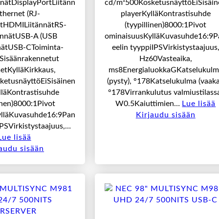
nätDisplayPortLiitänn
cd/m²500KosketusnäyttöEiSisäin
thernet (RJ-
playerKylläKontrastisuhde
ätHDMILiitännätRS-
(tyypillinen)8000:1Pivot
ännätUSB-A (USB
ominaisuusKylläKuvasuhde16:9P
nnätUSB-CToiminta-
eelin tyyppiIPSVirkistystaajuus
Sisäänrakennetut
Hz60Vasteaika,
metKylläKirkkaus,
ms8EnergialuokkaGKatselukulm
etusnäyttöEiSisäinen
(pysty), °178Katselukulma (vaaka
lläKontrastisuhde
°178Virrankulutus valmiustilass
linen)8000:1Pivot
W0.5Kaiuttimien…
Lue lisää
ylläKuvasuhde16:9Pan
Kirjaudu sisään
IPSVirkistystaajuus,…
Lue lisää
jaudu sisään