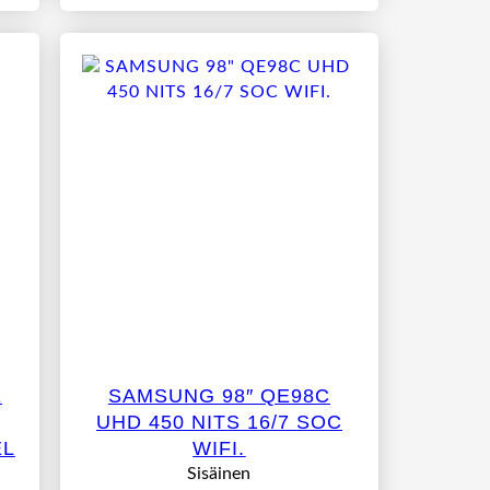
E
SAMSUNG 98″ QE98C
UHD 450 NITS 16/7 SOC
EL
WIFI.
Sisäinen