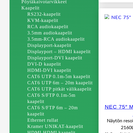
Pöytäkaivotarvikkeet
Kaapelit
RS232-kaapelit
KVM-kaapelit
RCA audiokaapelit
3.5mm audiokaapelit
3.5mm-RCA audiokaapelit
Displayport-kaapelit
Displayport – HDMI kaapelit
Displayport-DVI kaapelit
DVI-D kaapelit
HDMI-DVI kaapelit
CAT6 UTP 0.1m-5m kaapelit
CAT6 UTP 6m – 20m kaapelit
CAT6 UTP pitkät välikaapelit
CAT6 S/FTP 0.1m-5m
kaapelit
NEC 75″ 
CAT6 S/FTP 6m – 20m
kaapelit
Ethernet rullat
Näytön resol
Kramer UNIKAT-kaapelit
2160L
HDMI-HDMI kaapelit