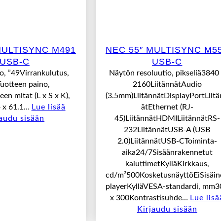
MULTISYNC M491
NEC 55″ MULTISYNC M5
USB-C
USB-C
, ”49Virrankulutus,
Näytön resoluutio, pikseliä3840
otteen paino,
2160LiitännätAudio
en mitat (L x S x K),
(3.5mm)LiitännätDisplayPortLiit
 x 61.1…
Lue lisää
ätEthernet (RJ-
jaudu sisään
45)LiitännätHDMILiitännätRS-
232LiitännätUSB-A (USB
2.0)LiitännätUSB-CToiminta-
aika24/7Sisäänrakennetut
kaiuttimetKylläKirkkaus,
cd/m²500KosketusnäyttöEiSisäin
playerKylläVESA-standardi, mm3
x 300Kontrastisuhde…
Lue lisä
Kirjaudu sisään