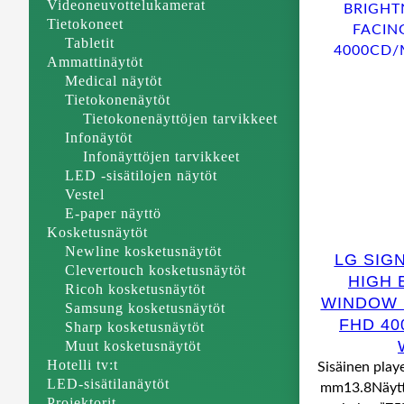
Videoneuvottelukamerat
Tietokoneet
Tabletit
Ammattinäytöt
Medical näytöt
Tietokonenäytöt
Tietokonenäyttöjen tarvikkeet
Infonäytöt
Infonäyttöjen tarvikkeet
LED -sisätilojen näytöt
Vestel
E-paper näyttö
Kosketusnäytöt
Newline kosketusnäytöt
LG SIG
Clevertouch kosketusnäytöt
HIGH 
Ricoh kosketusnäytöt
WINDOW F
Samsung kosketusnäytöt
FHD 40
Sharp kosketusnäytöt
Muut kosketusnäytöt
Hotelli tv:t
Sisäinen play
LED-sisätilanäytöt
mm13.8Näytt
Projektorit