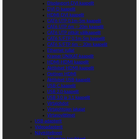
Displayport-DVI kaapelit
DVI-D kaapelit
HDMI-DVI kaapelit
CAT6 UTP 0.1m-5m kaapelit
CAT6 UTP 6m – 20m kaapelit
CAT6 UTP pitkät välikaapelit
CAT6 S/FTP 0.1m-5m kaapelit
CAT6 S/FTP 6m – 20m kaapelit
Ethernet rullat
Kramer UNIKAT-kaapelit
HDMI-HDMI kaapelit
Aktiiviset HDMI-kaapelit
Optinen HDMI
Aktiiviset USB-kaapelit
USB-C kaapelit
USB 2.0-kaapelit
USB 3.0 ja 3.1 kaapelit
Virtajohdot
Virtajohtojen jakajat
Virtasovittimet
USB-adapterit
Videoadapterit
Näyttötelineet