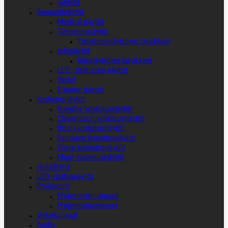
Tabletit
Ammattinäytöt
Medical näytöt
Tietokonenäytöt
Tietokonenäyttöjen tarvikkeet
Infonäytöt
Infonäyttöjen tarvikkeet
LED -sisätilojen näytöt
Vestel
E-paper näyttö
Kosketusnäytöt
Newline kosketusnäytöt
Clevertouch kosketusnäytöt
Ricoh kosketusnäytöt
Samsung kosketusnäytöt
Sharp kosketusnäytöt
Muut kosketusnäytöt
Hotelli tv:t
LED-sisätilanäytöt
Projektorit
Projektorien lamput
Projektoritarvikkeet
Valkokankaat
Audio