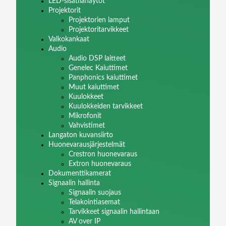
LED-sisätilanäytöt
Projektorit
Projektorien lamput
Projektoritarvikkeet
Valkokankaat
Audio
Audio DSP laitteet
Genelec Kaiuttimet
Panphonics kaiuttimet
Muut kaiuttimet
Kuulokkeet
Kuulokkeiden tarvikkeet
Mikrofonit
Vahvistimet
Langaton kuvansiirto
Huonevarausjärjestelmät
Crestron huonevaraus
Extron huonevaraus
Dokumenttikamerat
Signaalin hallinta
Signaalin suojaus
Telakointiasemat
Tarvikkeet signaalin hallintaan
AV over IP