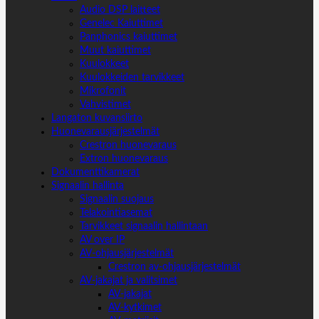
Audio DSP laitteet
Genelec Kaiuttimet
Panphonics kaiuttimet
Muut kaiuttimet
Kuulokkeet
Kuulokkeiden tarvikkeet
Mikrofonit
Vahvistimet
Langaton kuvansiirto
Huonevarausjärjestelmät
Crestron huonevaraus
Extron huonevaraus
Dokumenttikamerat
Signaalin hallinta
Signaalin suojaus
Telakointiasemat
Tarvikkeet signaalin hallintaan
AV over IP
AV-ohjausjärjestelmät
Crestron av-ohjausjärjestelmät
AV-jakajat ja valitsimet
AV-jakajat
AV-kytkimet