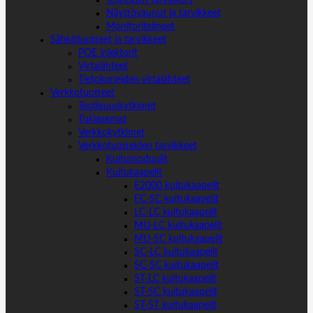
Telineiden tarvikkeet
Näyttövaunut ja tarvikkeet
Monitoritelineet
Sähkötuotteet ja tarvikkeet
POE injektorit
Virtalähteet
Tietokoneiden virtalähteet
Verkkotuotteet
Teollisuuskytkimet
Tukiasemat
Verkkokytkimet
Verkkotuotteiden tarvikkeet
Kuitumoduulit
Kuitukaapelit
E2000 kuitukaapelit
FC-SC kuitukaapelit
LC-LC kuitukaapelit
MU-LC kuitukaapelit
MU-SC kuitukaapelit
SC-LC kuitukaapelit
SC-SC kuitukaapelit
ST-LC kuitukaapelit
ST-SC kuitukaapelit
ST-ST kuitukaapelit