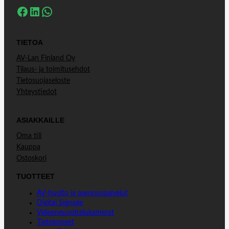
Facebook
LinkedIn
WhatsApp
TIETOA
AV-Lan Finland Oy
Tilaus- ja toimitusehdot
Tietosuojaseloste
Yhteystiedot
ASIAKKAILLE
Oma tili
Kauppa
Ostoskori
TUOTTEET
AV-huolto ja asennuspalvelut
Digital Signage
Videoneuvottelukamerat
Tietokoneet