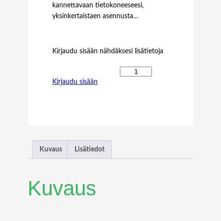
kannettavaan tietokoneeseesi,
yksinkertaistaen asennusta…
Kirjaudu sisään nähdäksesi lisätietoja
N
Kirjaudu sisään
E
C
9
8
"
M
U
Kuvaus
Lisätiedot
L
T
I
Kuvaus
S
Y
N