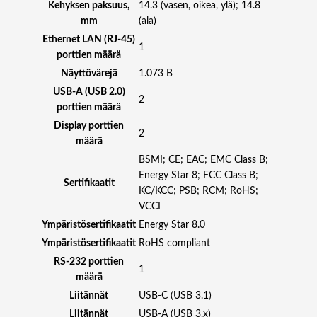
Kehyksen paksuus,
14.3 (vasen, oikea, ylä); 14.8
S
mm
(ala)
B
Ethernet LAN (RJ-45)
-
1
porttien määrä
C
Näyttövärejä
1.073 B
m
ä
USB-A (USB 2.0)
2
ä
porttien määrä
r
Display porttien
2
ä
määrä
BSMI; CE; EAC; EMC Class B;
Energy Star 8; FCC Class B;
Sertifikaatit
KC/KCC; PSB; RCM; RoHS;
VCCI
Ympäristösertifikaatit
Energy Star 8.0
Ympäristösertifikaatit
RoHS compliant
RS-232 porttien
1
määrä
Liitännät
USB-C (USB 3.1)
Liitännät
USB-A (USB 3.x)