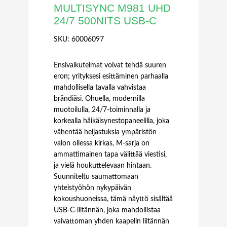
MULTISYNC M981 UHD
24/7 500NITS USB-C
SKU:
60006097
Ensivaikutelmat voivat tehdä suuren
eron; yrityksesi esittäminen parhaalla
mahdollisella tavalla vahvistaa
brändiäsi. Ohuella, modernilla
muotoilulla, 24/7-toiminnalla ja
korkealla häikäisynestopaneelilla, joka
vähentää heijastuksia ympäristön
valon ollessa kirkas, M-sarja on
ammattimainen tapa välittää viestisi,
ja vielä houkuttelevaan hintaan.
Suunniteltu saumattomaan
yhteistyöhön nykypäivän
kokoushuoneissa, tämä näyttö sisältää
USB-C-liitännän, joka mahdollistaa
vaivattoman yhden kaapelin liitännän