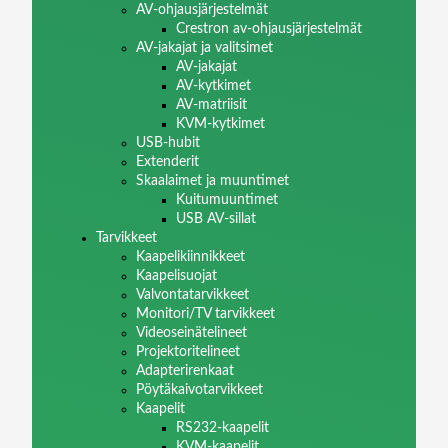
AV-ohjausjärjestelmät
Crestron av-ohjausjärjestelmät
AV-jakajat ja valitsimet
AV-jakajat
AV-kytkimet
AV-matriisit
KVM-kytkimet
USB-hubit
Extenderit
Skaalaimet ja muuntimet
Kuitumuuntimet
USB AV-sillat
Tarvikkeet
Kaapelikiinnikkeet
Kaapelisuojat
Valvontatarvikkeet
Monitori/TV tarvikkeet
Videoseinätelineet
Projektoritelineet
Adapterirenkaat
Pöytäkaivotarvikkeet
Kaapelit
RS232-kaapelit
KVM-kaapelit