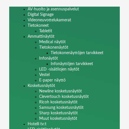
AV-huolto ja asennuspalvelut
Digital Signage
Videoneuvottelukamerat
Tietokoneet
Tabletit
Ammattinäytöt
Medical näytöt
Tietokonenäytöt
Tietokonenäyttöjen tarvikkeet
Infonäytöt
Infonäyttöjen tarvikkeet
LED -sisätilojen näytöt
Vestel
E-paper näyttö
Kosketusnäytöt
Newline kosketusnäytöt
Clevertouch kosketusnäytöt
Ricoh kosketusnäytöt
Samsung kosketusnäytöt
Sharp kosketusnäytöt
Muut kosketusnäytöt
Hotelli tv:t