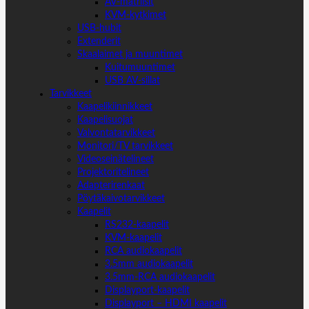
AV-matriisit
KVM-kytkimet
USB-hubit
Extenderit
Skaalaimet ja muuntimet
Kuitumuuntimet
USB AV-sillat
Tarvikkeet
Kaapelikiinnikkeet
Kaapelisuojat
Valvontatarvikkeet
Monitori/TV tarvikkeet
Videoseinätelineet
Projektoritelineet
Adapterirenkaat
Pöytäkaivotarvikkeet
Kaapelit
RS232-kaapelit
KVM-kaapelit
RCA audiokaapelit
3.5mm audiokaapelit
3.5mm-RCA audiokaapelit
Displayport-kaapelit
Displayport – HDMI kaapelit