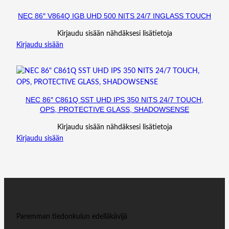
NEC 86″ V864Q IGB UHD 500 NITS 24/7 INGLASS TOUCH
Kirjaudu sisään nähdäksesi lisätietoja
Kirjaudu sisään
NEC 86″ C861Q SST UHD IPS 350 NITS 24/7 TOUCH,
OPS, PROTECTIVE GLASS, SHADOWSENSE
Kirjaudu sisään nähdäksesi lisätietoja
Kirjaudu sisään
Paremman tiedonkulun edelläkävijä