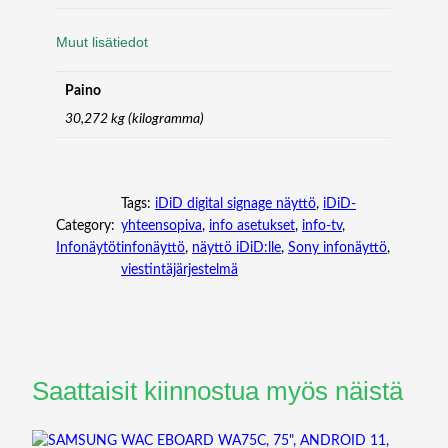
Muut lisätiedot
Paino
30,272 kg (kilogramma)
Tags:
iDiD digital signage näyttö
, 
iDiD-
Category:
yhteensopiva
, 
info asetukset
, 
info-tv
, 
Infonäytöt
infonäyttö
, 
näyttö iDiD:lle
, 
Sony infonäyttö
, 
viestintäjärjestelmä
Saattaisit kiinnostua myös näistä