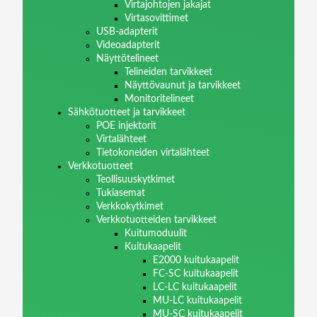
Virtajohtojen jakajat
Virtasovittimet
USB-adapterit
Videoadapterit
Näyttötelineet
Telineiden tarvikkeet
Näyttövaunut ja tarvikkeet
Monitoritelineet
Sähkötuotteet ja tarvikkeet
POE injektorit
Virtalähteet
Tietokoneiden virtalähteet
Verkkotuotteet
Teollisuuskytkimet
Tukiasemat
Verkkokytkimet
Verkkotuotteiden tarvikkeet
Kuitumoduulit
Kuitukaapelit
E2000 kuitukaapelit
FC-SC kuitukaapelit
LC-LC kuitukaapelit
MU-LC kuitukaapelit
MU-SC kuitukaapelit