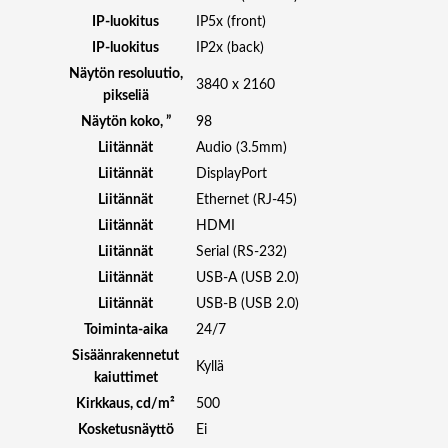
IP-luokitus
IP5x (front)
IP-luokitus
IP2x (back)
Näytön resoluutio,
3840 x 2160
pikseliä
Näytön koko, ”
98
Liitännät
Audio (3.5mm)
Liitännät
DisplayPort
Liitännät
Ethernet (RJ-45)
Liitännät
HDMI
Liitännät
Serial (RS-232)
Liitännät
USB-A (USB 2.0)
Liitännät
USB-B (USB 2.0)
Toiminta-aika
24/7
Sisäänrakennetut
Kyllä
kaiuttimet
Kirkkaus, cd/m²
500
Kosketusnäyttö
Ei