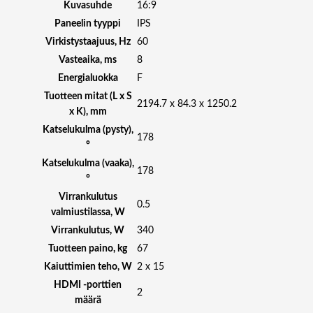
C
Kuvasuhde
16:9
Paneelin tyyppi
IPS
M
Virkistystaajuus, Hz
60
9
Vasteaika, ms
8
8
Energialuokka
F
1
U
Tuotteen mitat (L x S
2194.7 x 84.3 x 1250.2
H
x K), mm
D
Katselukulma (pysty),
178
2
°
4
Katselukulma (vaaka),
178
/
°
7
Virrankulutus
5
0.5
valmiustilassa, W
0
Virrankulutus, W
340
0
Tuotteen paino, kg
67
N
I
Kaiuttimien teho, W
2 x 15
T
HDMI -porttien
2
S
määrä
U