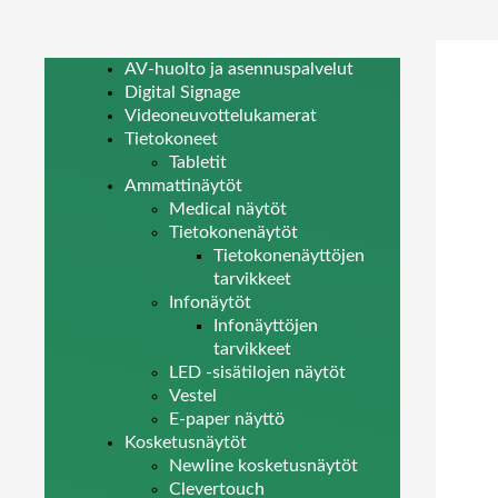
AV-huolto ja asennuspalvelut
Digital Signage
Videoneuvottelukamerat
Tietokoneet
Tabletit
Ammattinäytöt
Medical näytöt
Tietokonenäytöt
Tietokonenäyttöjen
tarvikkeet
Infonäytöt
Infonäyttöjen
tarvikkeet
LED -sisätilojen näytöt
Vestel
E-paper näyttö
Kosketusnäytöt
Newline kosketusnäytöt
Clevertouch