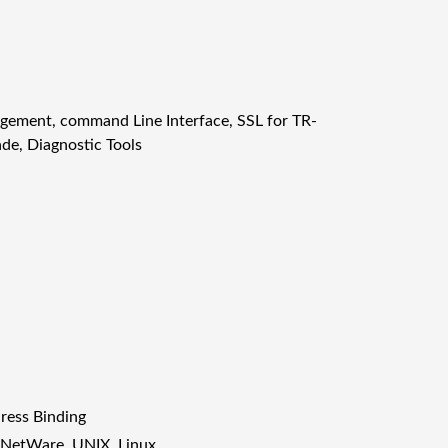
D
S
L
/
A
ement, command Line Interface, SSL for TR-
D
e, Diagnostic Tools
S
L
R
O
U
T
E
R
m
ä
ä
ress Binding
r
NetWare, UNIX, Linux
ä