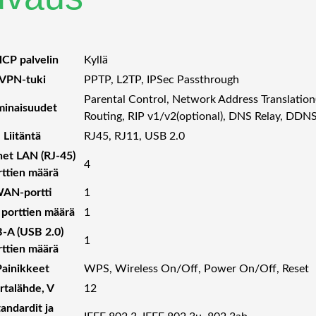
CP palvelin
Kyllä
VPN-tuki
PPTP, L2TP, IPSec Passthrough
Parental Control, Network Address Translation
inaisuudet
Routing, RIP v1/v2(optional), DNS Relay, DD
Liitäntä
RJ45, RJ11, USB 2.0
net LAN (RJ-45)
4
rttien määrä
AN-portti
1
 porttien määrä
1
-A (USB 2.0)
1
rttien määrä
Painikkeet
WPS, Wireless On/Off, Power On/Off, Reset
rtalähde, V
12
andardit ja