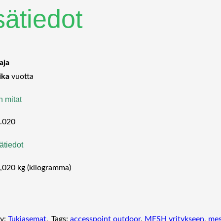
sätiedot
aja
ika
vuotta
n mitat
.020
ätiedot
,020 kg (kilogramma)
y:
Tukiasemat
, 
Tags:
accesspoint outdoor
, 
MESH yritykseen
, 
mes