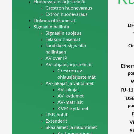
Huonevarausjärjestelmät
Crestron huonevaraus
Extron huonevaraus
Dokumenttikamerat
DH
Signaalin hallinta
Signaalin suojaus
Telakointiasemat
Om
Tarvikkeet signaalin
hallintaan
AV over IP
AV-ohjausjärjestelmät
Ether
Crestron av-
po
ohjausjärjestelmät
W
AV-jakajat ja valitsimet
AV-jakajat
RJ-11
AV-kytkimet
USB
AV-matriisit
po
KVM-kytkimet
USB-hubit
Extenderit
Vi
Skaalaimet ja muuntimet
St
Kuitumuuntimet