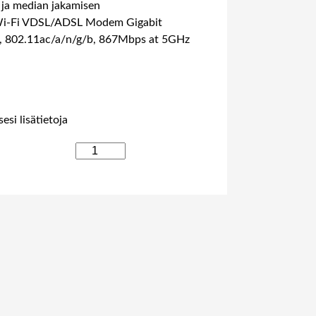
 ja median jakamisen
Wi-Fi VDSL/ADSL Modem Gigabit
, 802.11ac/a/n/g/b, 867Mbps at 5GHz
esi lisätietoja
T
P
-
L
I
N
K
A
R
C