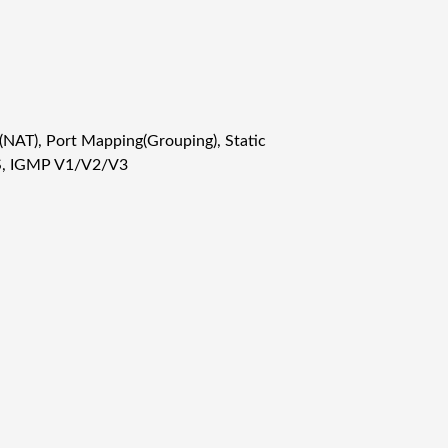
H
E
R
V
R
4
(NAT), Port Mapping(Grouping), Static
0
NS, IGMP V1/V2/V3
0
A
C
1
2
0
0
W
I
F
I
V