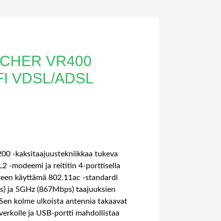
RCHER VR400
FI VDSL/ADSL
0 -kaksitaajuustekniikkaa tukeva
-modeemi ja reititin 4-porttisella
tteen käyttämä 802.11ac -standardi
) ja 5GHz (867Mbps) taajuuksien
 Sen kolme ulkoista antennia takaavat
erkolle ja USB-portti mahdollistaa