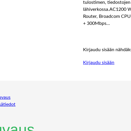
tulostimen, tiedostojen
lähiverkossa.AC1200 
Router, Broadcom CPU
+ 300Mbps…
Kirjaudu sisään nähdäks
Kirjaudu sisään
uvaus
sätiedot
uvaus