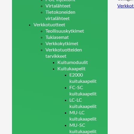
Virtalähteet
Verkkot
Tietokoneiden
virtalähteet
Verkkotuotteet
Teollisuuskytkimet
Tukiasemat
Verkkokytkimet
Verkkotuotteiden
tarvikkeet
Kuitumoduulit
Kuitukaapelit
E2000
kuitukaapelit
FC-SC
kuitukaapelit
LC-LC
kuitukaapelit
MU-LC
kuitukaapelit
MU-SC
kuitukaapelit