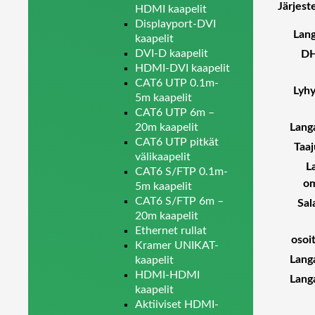
Järjes
HDMI kaapelit
Displayport-DVI
Lan
kaapelit
DVI-D kaapelit
DH
HDMI-DVI kaapelit
CAT6 UTP 0.1m-
Lyhy
5m kaapelit
CAT6 UTP 6m –
Lang
20m kaapelit
CAT6 UTP pitkät
Taa
välikaapelit
L
CAT6 S/FTP 0.1m-
om
5m kaapelit
CAT6 S/FTP 6m –
Sal
20m kaapelit
Ethernet rullat
osoi
Kramer UNIKAT-
Lang
kaapelit
HDMI-HDMI
Lang
kaapelit
Aktiiviset HDMI-