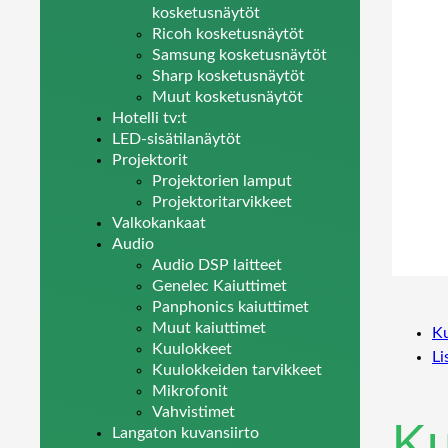
kosketusnäytöt
Ricoh kosketusnäytöt
Samsung kosketusnäytöt
Sharp kosketusnäytöt
Muut kosketusnäytöt
Hotelli tv:t
LED-sisätilanäytöt
Projektorit
Projektorien lamput
Projektoritarvikkeet
Valkokankaat
Audio
Audio DSP laitteet
Genelec Kaiuttimet
Panphonics kaiuttimet
Muut kaiuttimet
K
Kuulokkeet
Li
Kuulokkeiden tarvikkeet
Mikrofonit
Vahvistimet
K
Langaton kuvansiirto