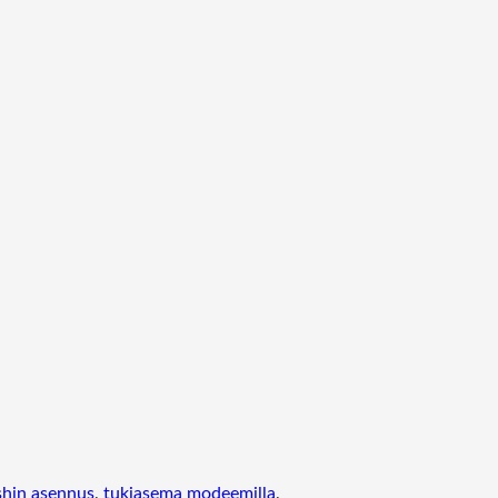
hin asennus
, 
tukiasema modeemilla
, 