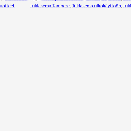
uotteet
tukiasema Tampere
, 
Tukiasema ulkokäyttöön
, 
tuk