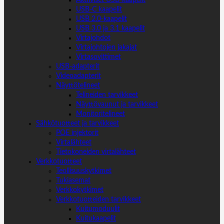
USB-C kaapelit
USB 2.0-kaapelit
USB 3.0 ja 3.1 kaapelit
Virtajohdot
Virtajohtojen jakajat
Virtasovittimet
USB-adapterit
Videoadapterit
Näyttötelineet
Telineiden tarvikkeet
Näyttövaunut ja tarvikkeet
Monitoritelineet
Sähkötuotteet ja tarvikkeet
POE injektorit
Virtalähteet
Tietokoneiden virtalähteet
Verkkotuotteet
Teollisuuskytkimet
Tukiasemat
Verkkokytkimet
Verkkotuotteiden tarvikkeet
Kuitumoduulit
Kuitukaapelit