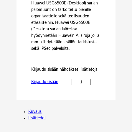
Huawei USG6500E (Desktopi) sarjan
palomuurit on tarkoitettu pienille
organisaatiolle sekä teollisuuden
etäsaitteihin. Huawei USG6500E
(Desktop) sarjan laitteissa
hyödynnetään Huawein AI siruja joilla
mm. kiihdytetään sisällön tarkistusta
sekä IPSec palveluita.
Kirjaudu sisään nähdäksesi lisätietoja
H
Kirjaudu sisään
U
A
W
E
Kuvaus
I
Lisätiedot
U
S