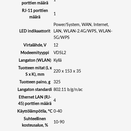
1
porttien määrä
E
RJ-11 porttien
R
1
määrä
J
4
Power/System, WAN, Internet,
5
LED indikaattorit
LAN, WLAN-2.4G/WPS, WLAN-
+
5G/WPS
2
Virtalähde, V
12
*
Modeemityyppi
VDSL2
G
Langaton (WLAN)
Kyllä
E
Tuotteen mitat (L x
S
220 x 153 x 35
S x K), mm
F
Tuotteen paino, g
325
P
,
Langaton standardi
802.11 b/g/n/ac
W
Ethernet LAN (RJ-
4
I
45) porttien määrä
T
Käyttölämpötila, °C
0-40
H
Suhteellinen
T
10-90
kosteusalue, %
H