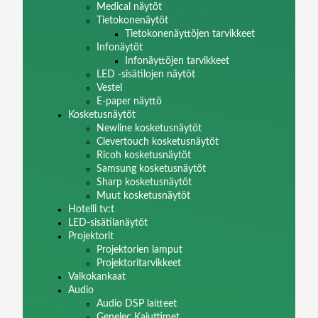
Medical näytöt
Tietokonenäytöt
Tietokonenäyttöjen tarvikkeet
Infonäytöt
Infonäyttöjen tarvikkeet
LED -sisätilojen näytöt
Vestel
E-paper näyttö
Kosketusnäytöt
Newline kosketusnäytöt
Clevertouch kosketusnäytöt
Ricoh kosketusnäytöt
Samsung kosketusnäytöt
Sharp kosketusnäytöt
Muut kosketusnäytöt
Hotelli tv:t
LED-sisätilanäytöt
Projektorit
Projektorien lamput
Projektoritarvikkeet
Valkokankaat
Audio
Audio DSP laitteet
Genelec Kaiuttimet