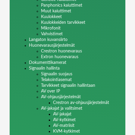
Panphonics kaiuttimet
Muut kaiuttimet
Kuulokkeet
Kuulokkeiden tarvikkeet
Mikrofonit
Vahvistimet
Langaton kuvansiirto
Huonevarausjärjestelmät
Crestron huonevaraus
Extron huonevaraus
Dokumenttikamerat
Signaalin hallinta
Signaalin suojaus
Telakointiasemat
Tarvikkeet signaalin hallintaan
AV over IP
AV-ohjausjärjestelmät
Crestron av-ohjausjärjestelmät
AV-jakajat ja valitsimet
AV-jakajat
AV-kytkimet
AV-matriisit
KVM-kytkimet