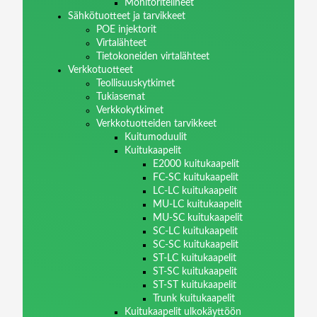
Monitoritelineet
Sähkötuotteet ja tarvikkeet
POE injektorit
Virtalähteet
Tietokoneiden virtalähteet
Verkkotuotteet
Teollisuuskytkimet
Tukiasemat
Verkkokytkimet
Verkkotuotteiden tarvikkeet
Kuitumoduulit
Kuitukaapelit
E2000 kuitukaapelit
FC-SC kuitukaapelit
LC-LC kuitukaapelit
MU-LC kuitukaapelit
MU-SC kuitukaapelit
SC-LC kuitukaapelit
SC-SC kuitukaapelit
ST-LC kuitukaapelit
ST-SC kuitukaapelit
ST-ST kuitukaapelit
Trunk kuitukaapelit
Kuitukaapelit ulkokäyttöön