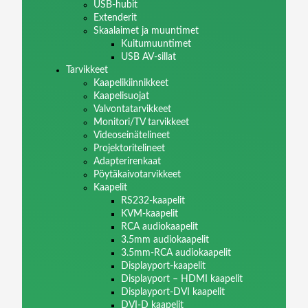
USB-hubit
Extenderit
Skaalaimet ja muuntimet
Kuitumuuntimet
USB AV-sillat
Tarvikkeet
Kaapelikiinnikkeet
Kaapelisuojat
Valvontatarvikkeet
Monitori/TV tarvikkeet
Videoseinätelineet
Projektoritelineet
Adapterirenkaat
Pöytäkaivotarvikkeet
Kaapelit
RS232-kaapelit
KVM-kaapelit
RCA audiokaapelit
3.5mm audiokaapelit
3.5mm-RCA audiokaapelit
Displayport-kaapelit
Displayport – HDMI kaapelit
Displayport-DVI kaapelit
DVI-D kaapelit