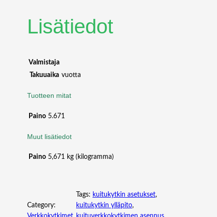
E
A
Lisätiedot
C
/
D
C
Valmistaja
A
Takuuaika
vuotta
D
A
Tuotteen mitat
P
T
Paino
5.671
E
R
Muut lisätiedot
)
m
Paino
5,671 kg (kilogramma)
ä
ä
r
Tags:
kuitukytkin asetukset
, 
ä
Category:
kuitukytkin ylläpito
, 
Verkkokytkimet
, 
kuituverkkokytkimen asennus
, 