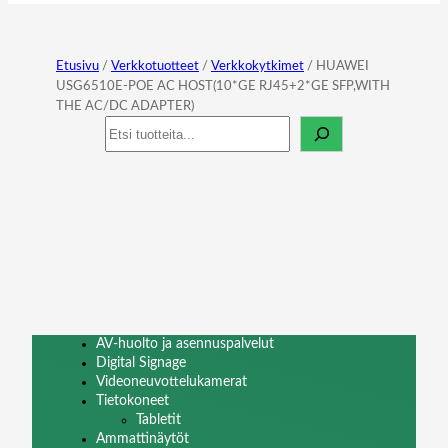
Etusivu
/
Verkkotuotteet
/
Verkkokytkimet
/ HUAWEI
USG6510E-POE AC HOST(10*GE RJ45+2*GE SFP,WITH
THE AC/DC ADAPTER)
Haku
AV-huolto ja asennuspalvelut
Digital Signage
Videoneuvottelukamerat
Tietokoneet
Tabletit
Ammattinäytöt