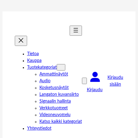
Tietoa
Kauppa
Tuotekategoriat
Ammattinäytöt
Kirjaudu
Audio
sisään
Kosketusnäytöt
Kirjaudu
Langaton kuvansiirto
Signaalin hallinta
Verkkotuotteet
Videoneuvottelu
Katso kaikki kategoriat
Yhteystiedot