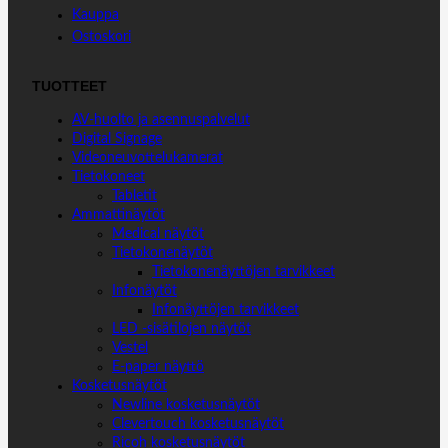
Kauppa
Ostoskori
TUOTTEET
AV-huolto ja asennuspalvelut
Digital Signage
Videoneuvottelukamerat
Tietokoneet
Tabletit
Ammattinäytöt
Medical näytöt
Tietokonenäytöt
Tietokonenäyttöjen tarvikkeet
Infonäytöt
Infonäyttöjen tarvikkeet
LED -sisätilojen näytöt
Vestel
E-paper näyttö
Kosketusnäytöt
Newline kosketusnäytöt
Clevertouch kosketusnäytöt
Ricoh kosketusnäytöt