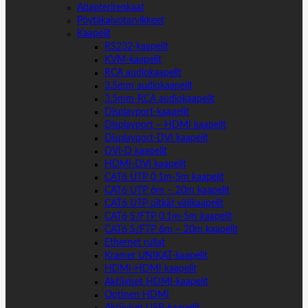
Adapterirenkaat
Pöytäkaivotarvikkeet
Kaapelit
RS232-kaapelit
KVM-kaapelit
RCA audiokaapelit
3.5mm audiokaapelit
3.5mm-RCA audiokaapelit
Displayport-kaapelit
Displayport – HDMI kaapelit
Displayport-DVI kaapelit
DVI-D kaapelit
HDMI-DVI kaapelit
CAT6 UTP 0.1m-5m kaapelit
CAT6 UTP 6m – 20m kaapelit
CAT6 UTP pitkät välikaapelit
CAT6 S/FTP 0.1m-5m kaapelit
CAT6 S/FTP 6m – 20m kaapelit
Ethernet rullat
Kramer UNIKAT-kaapelit
HDMI-HDMI kaapelit
Aktiiviset HDMI-kaapelit
Optinen HDMI
Aktiiviset USB-kaapelit