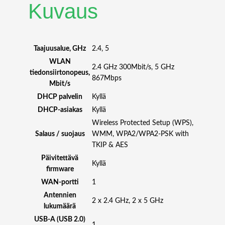
G
Kuvaus
6
5
1
0
Taajuusalue, GHz
2.4, 5
E
WLAN
2.4 GHz 300Mbit/s, 5 GHz
-
tiedonsiirtonopeus,
867Mbps
P
Mbit/s
O
DHCP palvelin
Kyllä
E
DHCP-asiakas
Kyllä
A
Wireless Protected Setup (WPS),
C
Salaus / suojaus
WMM, WPA2/WPA2-PSK with
H
TKIP & AES
O
S
Päivitettävä
Kyllä
T
firmware
(
WAN-portti
1
1
Antennien
2 x 2.4 GHz, 2 x 5 GHz
0
lukumäärä
*
USB-A (USB 2.0)
G