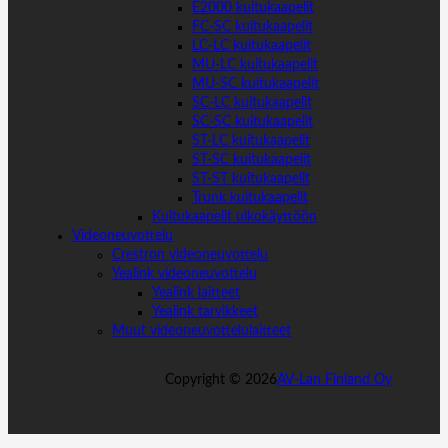
E2000 kuitukaapelit
FC-SC kuitukaapelit
LC-LC kuitukaapelit
MU-LC kuitukaapelit
MU-SC kuitukaapelit
SC-LC kuitukaapelit
SC-SC kuitukaapelit
ST-LC kuitukaapelit
ST-SC kuitukaapelit
ST-ST kuitukaapelit
Trunk kuitukaapelit
Kuitukaapelit ulkokäyttöön
Videoneuvottelu
Crestron videoneuvottelu
Yealink videoneuvottelu
Yealink laitteet
Yealink tarvikkeet
Muut videoneuvottelulaitteet
Copyright ©
2026
AV-Lan Finland Oy