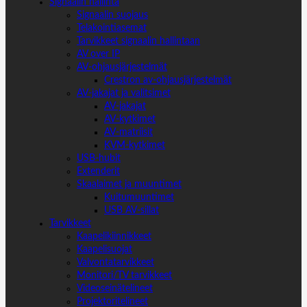
Signaalin hallinta
Signaalin suojaus
Telakointiasemat
Tarvikkeet signaalin hallintaan
AV over IP
AV-ohjausjärjestelmät
Crestron av-ohjausjärjestelmät
AV-jakajat ja valitsimet
AV-jakajat
AV-kytkimet
AV-matriisit
KVM-kytkimet
USB-hubit
Extenderit
Skaalaimet ja muuntimet
Kuitumuuntimet
USB AV-sillat
Tarvikkeet
Kaapelikiinnikkeet
Kaapelisuojat
Valvontatarvikkeet
Monitori/TV tarvikkeet
Videoseinätelineet
Projektoritelineet