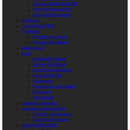
Samsung kosketusnäytöt
Sharp kosketusnäytöt
Muut kosketusnäytöt
Hotelli tv:t
LED-sisätilanäytöt
Projektorit
Projektorien lamput
Projektoritarvikkeet
Valkokankaat
Audio
Audio DSP laitteet
Genelec Kaiuttimet
Panphonics kaiuttimet
Muut kaiuttimet
Kuulokkeet
Kuulokkeiden tarvikkeet
Mikrofonit
Vahvistimet
Langaton kuvansiirto
Huonevarausjärjestelmät
Crestron huonevaraus
Extron huonevaraus
Dokumenttikamerat