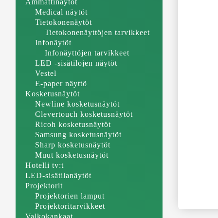
Ammattinäytöt
Medical näytöt
Tietokonenäytöt
Tietokonenäyttöjen tarvikkeet
Infonäytöt
Infonäyttöjen tarvikkeet
LED -sisätilojen näytöt
Vestel
E-paper näyttö
Kosketusnäytöt
Newline kosketusnäytöt
Clevertouch kosketusnäytöt
Ricoh kosketusnäytöt
Samsung kosketusnäytöt
Sharp kosketusnäytöt
Muut kosketusnäytöt
Hotelli tv:t
LED-sisätilanäytöt
Projektorit
Projektorien lamput
Projektoritarvikkeet
Valkokankaat