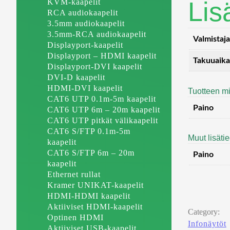
Lis
KVM-kaapelit
RCA audiokaapelit
3.5mm audiokaapelit
3.5mm-RCA audiokaapelit
Valmistaja
Displayport-kaapelit
Displayport – HDMI kaapelit
Takuuaika
Displayport-DVI kaapelit
DVI-D kaapelit
HDMI-DVI kaapelit
Tuotteen mi
CAT6 UTP 0.1m-5m kaapelit
Paino
CAT6 UTP 6m – 20m kaapelit
CAT6 UTP pitkät välikaapelit
CAT6 S/FTP 0.1m-5m
Muut lisäti
kaapelit
CAT6 S/FTP 6m – 20m
Paino
kaapelit
Ethernet rullat
Kramer UNIKAT-kaapelit
HDMI-HDMI kaapelit
Aktiiviset HDMI-kaapelit
Category:
Optinen HDMI
Infonäytöt
Aktiiviset USB-kaapelit