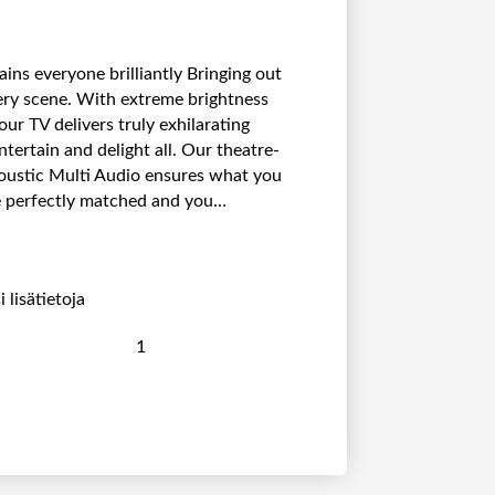
ains everyone brilliantly Bringing out
very scene. With extreme brightness
our TV delivers truly exhilarating
ntertain and delight all. Our theatre-
oustic Multi Audio ensures what you
e perfectly matched and you…
 lisätietoja
S
O
N
Y
F
W