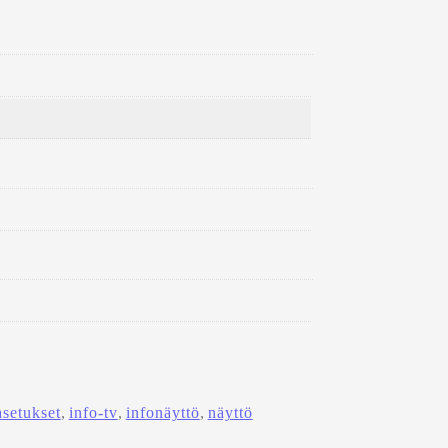
asetukset
, 
info-tv
, 
infonäyttö
, 
näyttö