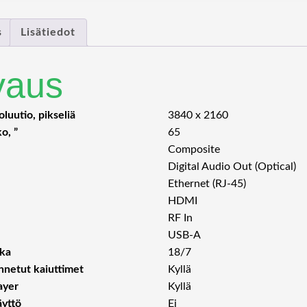
s
Lisätiedot
vaus
luutio, pikseliä
3840 x 2160
o, ”
65
Composite
Digital Audio Out (Optical)
Ethernet (RJ-45)
HDMI
RF In
USB-A
ika
18/7
nnetut kaiuttimet
Kyllä
ayer
Kyllä
yttö
Ei