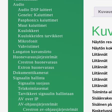
Audio
Audio DSP laitteet
Kuvau
Genelec Kaiuttimet
Panphonics kaiuttimet
Muut kaiuttimet
Ku
Kuulokkeet
Kuulokkeiden tarvikkeet
Mikrofonit
Näytön reso
Vahvistimet
Näytön kok
Langaton kuvansiirto
Liitännät
Huonevarausjärjestelmät
Liitännät
Crestron huonevaraus
Liitännät
Extron huonevaraus
Dokumenttikamerat
Liitännät
Signaalin hallinta
Liitännät
Signaalin suojaus
Liitännät
Telakointiasemat
Toiminta-a
Tarvikkeet signaalin hallintaan
Sisäänrake
AV over IP
AV-ohjausjärjestelmät
Sisäinen pl
Crestron av-ohjausjärjestelmät
Kosketusnä