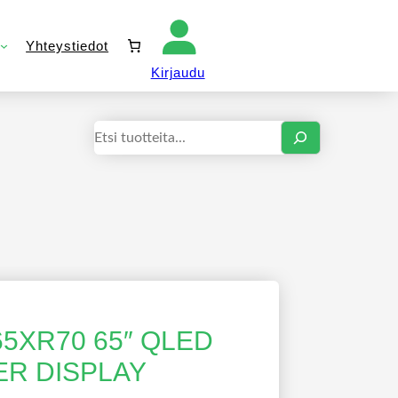
Yhteystiedot
Kirjaudu sisään
Kirjaudu
Haku
5XR70 65″ QLED
ER DISPLAY