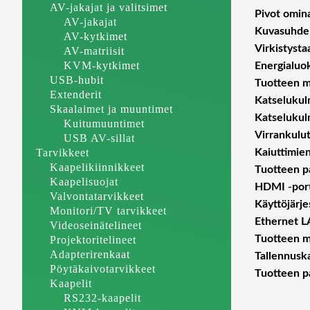
AV-jakajat ja valitsimet
Pivot omin
AV-jakajat
Kuvasuhde
AV-kytkimet
Virkistysta
AV-matriisit
KVM-kytkimet
Energialuo
USB-hubit
Tuotteen mi
Extenderit
Katselukulm
Skaalaimet ja muuntimet
Katselukulm
Kuitumuuntimet
Virrankulut
USB AV-sillat
Tarvikkeet
Kaiuttimie
Kaapelikiinnikkeet
Tuotteen p
Kaapelisuojat
HDMI -port
Valvontatarvikkeet
Käyttöjärj
Monitori/TV tarvikkeet
Ethernet L
Videoseinätelineet
Tuotteen mi
Projektoritelineet
Adapterirenkaat
Tallennuska
Pöytäkaivotarvikkeet
Tuotteen pa
Kaapelit
RS232-kaapelit