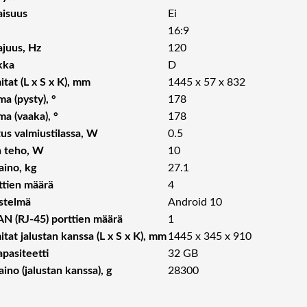
aisuus
Ei
16:9
ajuus, Hz
120
kka
D
tat (L x S x K), mm
1445 x 57 x 832
a (pysty), °
178
a (vaaka), °
178
us valmiustilassa, W
0.5
n teho, W
10
aino, kg
27.1
tien määrä
4
estelmä
Android 10
AN (RJ-45) porttien määrä
1
tat jalustan kanssa (L x S x K), mm
1445 x 345 x 910
pasiteetti
32 GB
ino (jalustan kanssa), g
28300