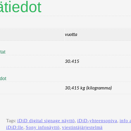
ätiedot
vuotta
tat
30.415
edot
30,415 kg (kilogramma)
Tags:
iDiD digital signage näyttö
, 
iDiD-yhteensopiva
, 
info 
iDiD:lle
, 
Sony infonäyttö
, 
viestintäjärjestelmä