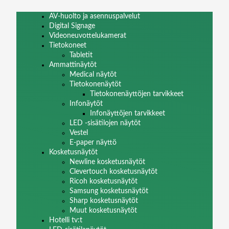
AV-huolto ja asennuspalvelut
Digital Signage
Videoneuvottelukamerat
Tietokoneet
Tabletit
Ammattinäytöt
Medical näytöt
Tietokonenäytöt
Tietokonenäyttöjen tarvikkeet
Infonäytöt
Infonäyttöjen tarvikkeet
LED -sisätilojen näytöt
Vestel
E-paper näyttö
Kosketusnäytöt
Newline kosketusnäytöt
Clevertouch kosketusnäytöt
Ricoh kosketusnäytöt
Samsung kosketusnäytöt
Sharp kosketusnäytöt
Muut kosketusnäytöt
Hotelli tv:t