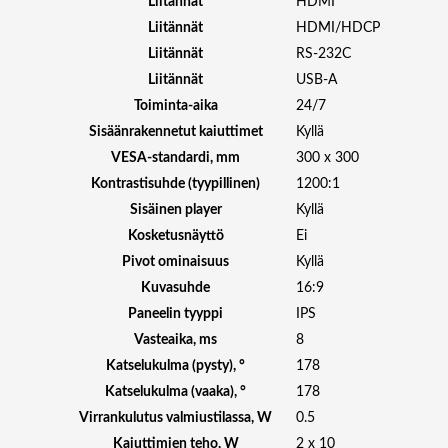
Liitännät
HDMI
4
0
Liitännät
HDMI/HDCP
2
Liitännät
RS-232C
4
Liitännät
USB-A
/
Toiminta-aika
24/7
7
Sisäänrakennetut kaiuttimet
Kyllä
A
VESA-standardi, mm
300 x 300
N
D
Kontrastisuhde (tyypillinen)
1200:1
R
Sisäinen player
Kyllä
O
Kosketusnäyttö
Ei
I
Pivot ominaisuus
Kyllä
D
Kuvasuhde
16:9
B
R
Paneelin tyyppi
IPS
A
Vasteaika, ms
8
V
Katselukulma (pysty), °
178
I
Katselukulma (vaaka), °
178
A
Virrankulutus valmiustilassa, W
0.5
m
Kaiuttimien teho, W
2 x 10
ä