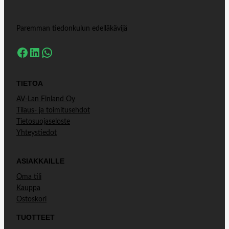
Paremman tiedonkulun edelläkävijä
Facebook
LinkedIn
WhatsApp
TIETOA
AV-Lan Finland Oy
Tilaus- ja toimitusehdot
Tietosuojaseloste
Yhteystiedot
ASIAKKAILLE
Oma tili
Kauppa
Ostoskori
TUOTTEET