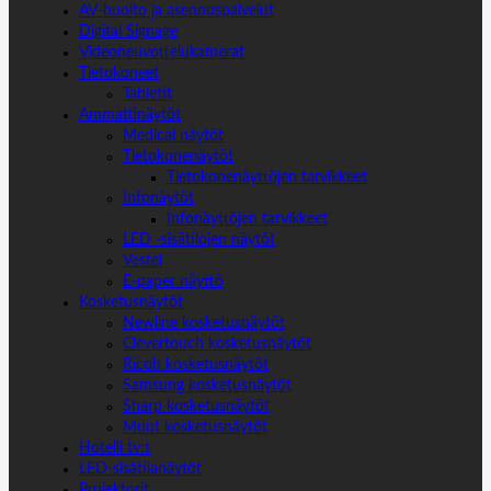
AV-huolto ja asennuspalvelut
Digital Signage
Videoneuvottelukamerat
Tietokoneet
Tabletit
Ammattinäytöt
Medical näytöt
Tietokonenäytöt
Tietokonenäyttöjen tarvikkeet
Infonäytöt
Infonäyttöjen tarvikkeet
LED -sisätilojen näytöt
Vestel
E-paper näyttö
Kosketusnäytöt
Newline kosketusnäytöt
Clevertouch kosketusnäytöt
Ricoh kosketusnäytöt
Samsung kosketusnäytöt
Sharp kosketusnäytöt
Muut kosketusnäytöt
Hotelli tv:t
LED-sisätilanäytöt
Projektorit