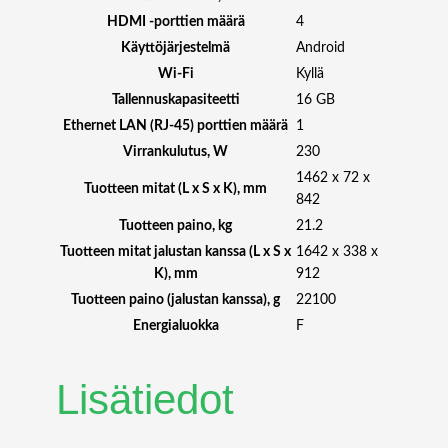
ä
HDMI -porttien määrä
4
r
Käyttöjärjestelmä
Android
ä
Wi-Fi
Kyllä
Tallennuskapasiteetti
16 GB
Ethernet LAN (RJ-45) porttien määrä
1
Virrankulutus, W
230
1462 x 72 x
Tuotteen mitat (L x S x K), mm
842
Tuotteen paino, kg
21.2
Tuotteen mitat jalustan kanssa (L x S x
1642 x 338 x
K), mm
912
Tuotteen paino (jalustan kanssa), g
22100
Energialuokka
F
Lisätiedot