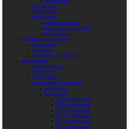
Virtasovittimet
USB-adapterit
Videoadapterit
Näyttötelineet
Telineiden tarvikkeet
Näyttövaunut ja tarvikkeet
Monitoritelineet
Sähkötuotteet ja tarvikkeet
POE injektorit
Virtalähteet
Tietokoneiden virtalähteet
Verkkotuotteet
Teollisuuskytkimet
Tukiasemat
Verkkokytkimet
Verkkotuotteiden tarvikkeet
Kuitumoduulit
Kuitukaapelit
E2000 kuitukaapelit
FC-SC kuitukaapelit
LC-LC kuitukaapelit
MU-LC kuitukaapelit
MU-SC kuitukaapelit
SC-LC kuitukaapelit