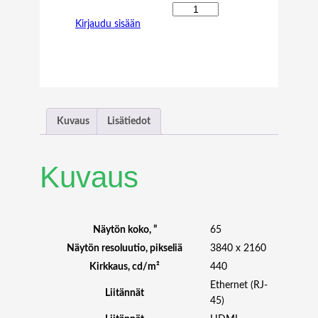
S
Kirjaudu sisään
O
N
Y
F
W
-
6
Kuvaus
Lisätiedot
5
B
Z
Kuvaus
3
0
L
6
Näytön koko, ”
65
5
Näytön resoluutio, pikseliä
3840 x 2160
"
Kirkkaus, cd/m²
440
4
Ethernet (RJ-
K
Liitännät
45)
4