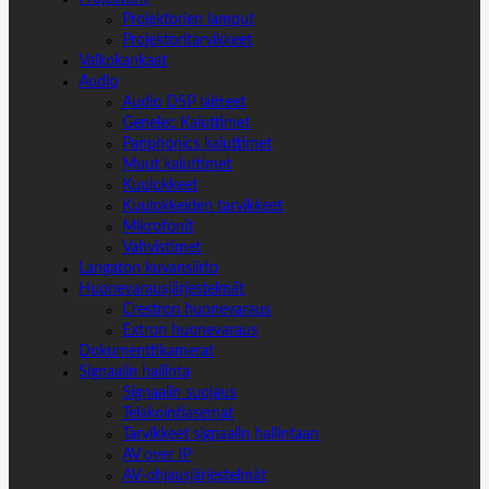
Projektorien lamput
Projektoritarvikkeet
Valkokankaat
Audio
Audio DSP laitteet
Genelec Kaiuttimet
Panphonics kaiuttimet
Muut kaiuttimet
Kuulokkeet
Kuulokkeiden tarvikkeet
Mikrofonit
Vahvistimet
Langaton kuvansiirto
Huonevarausjärjestelmät
Crestron huonevaraus
Extron huonevaraus
Dokumenttikamerat
Signaalin hallinta
Signaalin suojaus
Telakointiasemat
Tarvikkeet signaalin hallintaan
AV over IP
AV-ohjausjärjestelmät