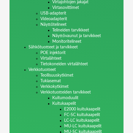
Virtajohtojen jakajat
Virtasovittimet
USB-adapterit
Videoadapterit
Näyttötelineet
Telineiden tarvikkeet
Näyttövaunut ja tarvikkeet
Monitoritelineet
Sähkötuotteet ja tarvikkeet
POE injektorit
Virtalähteet
Tietokoneiden virtalähteet
Verkkotuotteet
Teollisuuskytkimet
Tukiasemat
Verkkokytkimet
Verkkotuotteiden tarvikkeet
Kuitumoduulit
Kuitukaapelit
E2000 kuitukaapelit
FC-SC kuitukaapelit
LC-LC kuitukaapelit
MU-LC kuitukaapelit
MU-SC kuitukaapelit