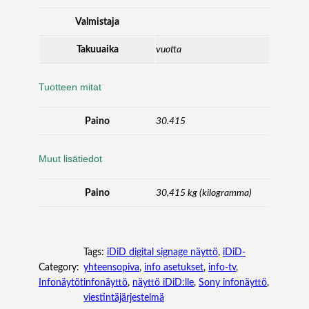
Valmistaja
Takuuaika
vuotta
Tuotteen mitat
Paino
30.415
Muut lisätiedot
Paino
30,415 kg (kilogramma)
Tags:
iDiD digital signage näyttö
, 
iDiD-
Category:
yhteensopiva
, 
info asetukset
, 
info-tv
, 
Infonäytöt
infonäyttö
, 
näyttö iDiD:lle
, 
Sony infonäyttö
, 
viestintäjärjestelmä