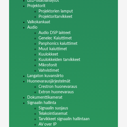
LED-sisätilanäytöt
Projektorit
Projektorien lamput
Projektoritarvikkeet
Valkokankaat
Audio
Audio DSP laitteet
Genelec Kaiuttimet
Panphonics kaiuttimet
Muut kaiuttimet
Kuulokkeet
Kuulokkeiden tarvikkeet
Mikrofonit
Vahvistimet
Langaton kuvansiirto
Huonevarausjärjestelmät
Crestron huonevaraus
Extron huonevaraus
Dokumenttikamerat
Signaalin hallinta
Signaalin suojaus
Telakointiasemat
Tarvikkeet signaalin hallintaan
AV over IP