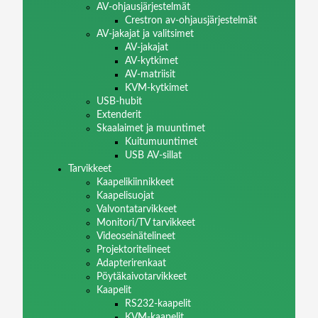
AV-ohjausjärjestelmät
Crestron av-ohjausjärjestelmät
AV-jakajat ja valitsimet
AV-jakajat
AV-kytkimet
AV-matriisit
KVM-kytkimet
USB-hubit
Extenderit
Skaalaimet ja muuntimet
Kuitumuuntimet
USB AV-sillat
Tarvikkeet
Kaapelikiinnikkeet
Kaapelisuojat
Valvontatarvikkeet
Monitori/TV tarvikkeet
Videoseinätelineet
Projektoritelineet
Adapterirenkaat
Pöytäkaivotarvikkeet
Kaapelit
RS232-kaapelit
KVM-kaapelit