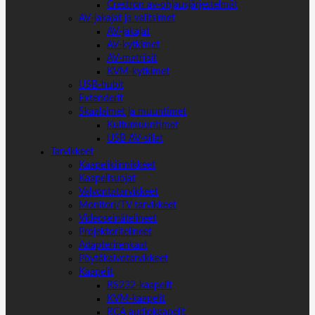
Crestron av-ohjausjärjestelmät
AV-jakajat ja valitsimet
AV-jakajat
AV-kytkimet
AV-matriisit
KVM-kytkimet
USB-hubit
Extenderit
Skaalaimet ja muuntimet
Kuitumuuntimet
USB AV-sillat
Tarvikkeet
Kaapelikiinnikkeet
Kaapelisuojat
Valvontatarvikkeet
Monitori/TV tarvikkeet
Videoseinätelineet
Projektoritelineet
Adapterirenkaat
Pöytäkaivotarvikkeet
Kaapelit
RS232-kaapelit
KVM-kaapelit
RCA audiokaapelit