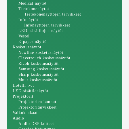
Medical näytöt
Tietokonenäytöt
Tietokonenäyttöjen tarvikkeet
Infonäytöt
Infonäyttöjen tarvikkeet
LED -sisätilojen näytöt
Vestel
E-paper näyttö
Kosketusnäytöt
Newline kosketusnäytöt
Clevertouch kosketusnäytöt
Ricoh kosketusnäytöt
Samsung kosketusnäytöt
Sharp kosketusnäytöt
Muut kosketusnäytöt
Hotelli tv:t
LED-sisätilanäytöt
Projektorit
Projektorien lamput
Projektoritarvikkeet
Valkokankaat
Audio
Audio DSP laitteet