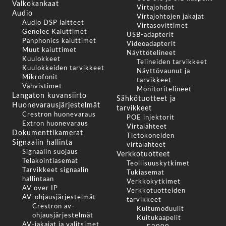
Valkokankaat
Virtajohdot
Audio
Virtajohtojen jakajat
Audio DSP laitteet
Virtasovittimet
Genelec Kaiuttimet
USB-adapterit
Panphonics kaiuttimet
Videoadapterit
Muut kaiuttimet
Näyttötelineet
Kuulokkeet
Telineiden tarvikkeet
Kuulokkeiden tarvikkeet
Näyttövaunut ja
Mikrofonit
tarvikkeet
Vahvistimet
Monitoritelineet
Langaton kuvansiirto
Sähkötuotteet ja
Huonevarausjärjestelmät
tarvikkeet
Crestron huonevaraus
POE injektorit
Extron huonevaraus
Virtalähteet
Dokumenttikamerat
Tietokoneiden
Signaalin hallinta
virtalähteet
Signaalin suojaus
Verkkotuotteet
Telakointiasemat
Teollisuuskytkimet
Tarvikkeet signaalin
Tukiasemat
hallintaan
Verkkokytkimet
AV over IP
Verkkotuotteiden
AV-ohjausjärjestelmät
tarvikkeet
Crestron av-
Kuitumoduulit
ohjausjärjestelmät
Kuitukaapelit
AV-jakajat ja valitsimet