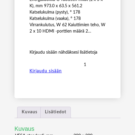
K), mm 973.0 x 63.5 x 561.2
Katselukulma (pysty), ° 178
Katselukulma (vaaka), ° 178
Virrankulutus, W 62 Kaiuttimien teho, W
2 x 10 HDMI -porttien määrä 2…
Kirjaudu sisään nähdäksesi lisätietoja
P
H
Kirjaudu sisään
I
L
I
P
S
4
Kuvaus
Lisätiedot
3
B
Kuvaus
D
L