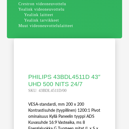
Crestron videoneuvottelu
Yealink videoneuvottelu
Yealink laitteet
Yealink tarvikkeet
Muut videoneuvottelulaitteet
PHILIPS 43BDL4511D 43″
UHD 500 NITS 24/7
SKU:
43BDL4511D/00
VESA-standardi, mm 200 x 200
Kontrastisuhde (tyypillinen) 1200:1 Pivot
ominaisuus Kyllä Paneelin tyyppi ADS
Kuvasuhde 16:9 Vasteaika, ms 8
Energialuokka G Tuotteen mitat (L x S x