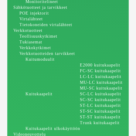
Monitoritelineet
Sähkötuotteet ja tarvikkeet
POE injektorit
Virtalähteet
Tietokoneiden virtalähteet
Verkkotuotteet
Teollisuuskytkimet
Tukiasemat
Verkkokytkimet
Verkkotuotteiden tarvikkeet
Kuitumoduulit
E2000 kuitukaapelit
FC-SC kuitukaapelit
LC-LC kuitukaapelit
MU-LC kuitukaapelit
MU-SC kuitukaapelit
Kuitukaapelit
SC-LC kuitukaapelit
SC-SC kuitukaapelit
ST-LC kuitukaapelit
ST-SC kuitukaapelit
ST-ST kuitukaapelit
Trunk kuitukaapelit
Kuitukaapelit ulkokäyttöön
Videoneuvottelu