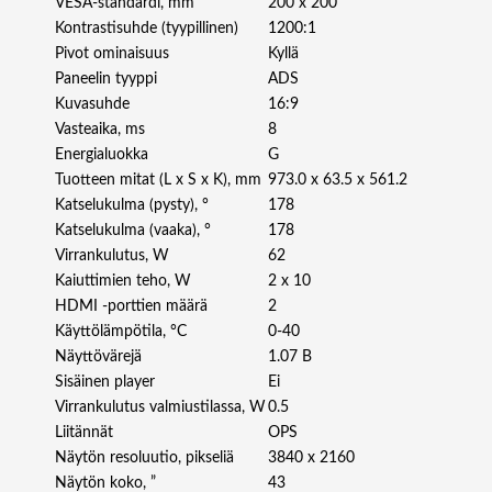
VESA-standardi, mm
200 x 200
4
Kontrastisuhde (tyypillinen)
1200:1
5
Pivot ominaisuus
Kyllä
1
Paneelin tyyppi
ADS
1
Kuvasuhde
16:9
D
Vasteaika, ms
8
4
Energialuokka
G
3
Tuotteen mitat (L x S x K), mm
973.0 x 63.5 x 561.2
"
U
Katselukulma (pysty), °
178
H
Katselukulma (vaaka), °
178
D
Virrankulutus, W
62
5
Kaiuttimien teho, W
2 x 10
0
HDMI -porttien määrä
2
0
Käyttölämpötila, °C
0-40
N
Näyttövärejä
1.07 B
I
Sisäinen player
Ei
T
Virrankulutus valmiustilassa, W
0.5
S
Liitännät
OPS
2
Näytön resoluutio, pikseliä
3840 x 2160
4
/
Näytön koko, ”
43