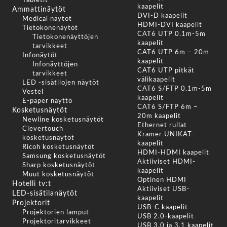
Tabletit
kaapelit
Ammattinäytöt
DVI-D kaapelit
Medical näytöt
HDMI-DVI kaapelit
Tietokonenäytöt
CAT6 UTP 0.1m-5m
Tietokonenäyttöjen
kaapelit
tarvikkeet
CAT6 UTP 6m – 20m
Infonäytöt
kaapelit
Infonäyttöjen
CAT6 UTP pitkät
tarvikkeet
välikaapelit
LED -sisätilojen näytöt
CAT6 S/FTP 0.1m-5m
Vestel
kaapelit
E-paper näyttö
CAT6 S/FTP 6m –
Kosketusnäytöt
20m kaapelit
Newline kosketusnäytöt
Ethernet rullat
Clevertouch
Kramer UNIKAT-
kosketusnäytöt
kaapelit
Ricoh kosketusnäytöt
HDMI-HDMI kaapelit
Samsung kosketusnäytöt
Aktiiviset HDMI-
Sharp kosketusnäytöt
kaapelit
Muut kosketusnäytöt
Optinen HDMI
Hotelli tv:t
Aktiiviset USB-
LED-sisätilanäytöt
kaapelit
Projektorit
USB-C kaapelit
Projektorien lamput
USB 2.0-kaapelit
Projektoritarvikkeet
USB 3.0 ja 3.1 kaapelit