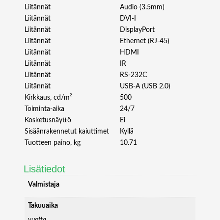
7
Liitännät
Audio (3.5mm)
m
Liitännät
DVI-I
ä
Liitännät
DisplayPort
ä
Liitännät
Ethernet (RJ-45)
r
Liitännät
HDMI
ä
Liitännät
IR
Liitännät
RS-232C
Liitännät
USB-A (USB 2.0)
Kirkkaus, cd/m²
500
Toiminta-aika
24/7
Kosketusnäyttö
Ei
Sisäänrakennetut kaiuttimet
Kyllä
Tuotteen paino, kg
10.71
Lisätiedot
Valmistaja
Takuuaika
vuotta