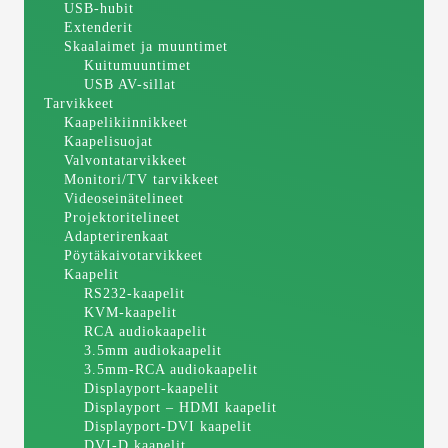
USB-hubit
Extenderit
Skaalaimet ja muuntimet
Kuitumuuntimet
USB AV-sillat
Tarvikkeet
Kaapelikiinnikkeet
Kaapelisuojat
Valvontatarvikkeet
Monitori/TV tarvikkeet
Videoseinätelineet
Projektoritelineet
Adapterirenkaat
Pöytäkaivotarvikkeet
Kaapelit
RS232-kaapelit
KVM-kaapelit
RCA audiokaapelit
3.5mm audiokaapelit
3.5mm-RCA audiokaapelit
Displayport-kaapelit
Displayport – HDMI kaapelit
Displayport-DVI kaapelit
DVI-D kaapelit