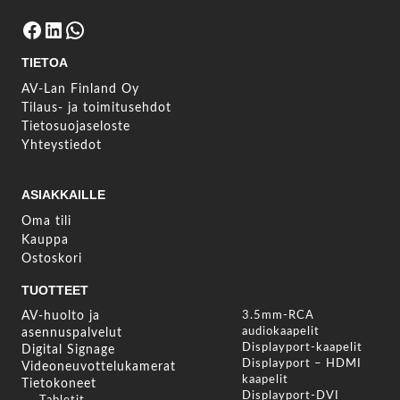
Facebook
LinkedIn
WhatsApp
TIETOA
AV-Lan Finland Oy
Tilaus- ja toimitusehdot
Tietosuojaseloste
Yhteystiedot
ASIAKKAILLE
Oma tili
Kauppa
Ostoskori
TUOTTEET
AV-huolto ja
3.5mm-RCA
audiokaapelit
asennuspalvelut
Displayport-kaapelit
Digital Signage
Displayport – HDMI
Videoneuvottelukamerat
kaapelit
Tietokoneet
Displayport-DVI