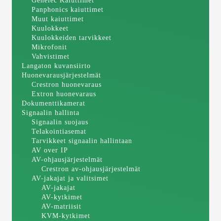
Genelec Kaiuttimet
Panphonics kaiuttimet
Muut kaiuttimet
Kuulokkeet
Kuulokkeiden tarvikkeet
Mikrofonit
Vahvistimet
Langaton kuvansiirto
Huonevarausjärjestelmät
Crestron huonevaraus
Extron huonevaraus
Dokumenttikamerat
Signaalin hallinta
Signaalin suojaus
Telakointiasemat
Tarvikkeet signaalin hallintaan
AV over IP
AV-ohjausjärjestelmät
Crestron av-ohjausjärjestelmät
AV-jakajat ja valitsimet
AV-jakajat
AV-kytkimet
AV-matriisit
KVM-kytkimet