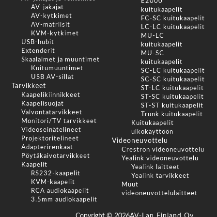
E2000
AV-jakajat
kuitukaapelit
AV-kytkimet
FC-SC kuitukaapelit
AV-matriisit
LC-LC kuitukaapelit
KVM-kytkimet
MU-LC
USB-hubit
kuitukaapelit
Extenderit
MU-SC
Skaalaimet ja muuntimet
kuitukaapelit
Kuitumuuntimet
SC-LC kuitukaapelit
USB AV-sillat
SC-SC kuitukaapelit
Tarvikkeet
ST-LC kuitukaapelit
Kaapelikiinnikkeet
ST-SC kuitukaapelit
Kaapelisuojat
ST-ST kuitukaapelit
Valvontatarvikkeet
Trunk kuitukaapelit
Monitori/TV tarvikkeet
Kuitukaapelit
Videoseinätelineet
ulkokäyttöön
Projektoritelineet
Videoneuvottelu
Adapterirenkaat
Crestron videoneuvottelu
Pöytäkaivotarvikkeet
Yealink videoneuvottelu
Kaapelit
Yealink laitteet
RS232-kaapelit
Yealink tarvikkeet
KVM-kaapelit
Muut
RCA audiokaapelit
videoneuvottelulaitteet
3.5mm audiokaapelit
Copyright ©
2026
AV-Lan Finland Oy