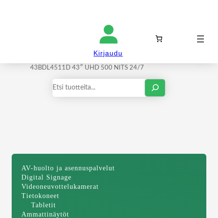
Kirjaudu sisään
Kirjaudu
Etusivu
/
Ammattinäytöt
/
Infonäytöt
/ PHILIPS
43BDL4511D 43″ UHD 500 NITS 24/7
Haku
AV-huolto ja asennuspalvelut
Digital Signage
Videoneuvottelukamerat
Tietokoneet
Tabletit
Ammattinäytöt