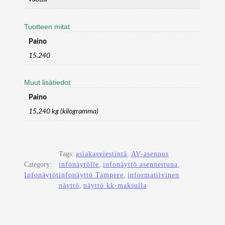
Tuotteen mitat
Paino
15.240
Muut lisätiedot
Paino
15,240 kg (kilogramma)
Tags:
asiakasviestintä
, 
AV-asennus
Category:
infonäytölle
, 
infonäyttö asennettuna
, 
Infonäytöt
infonäyttö Tampere
, 
informatiivinen
näyttö
, 
näyttö kk-maksulla