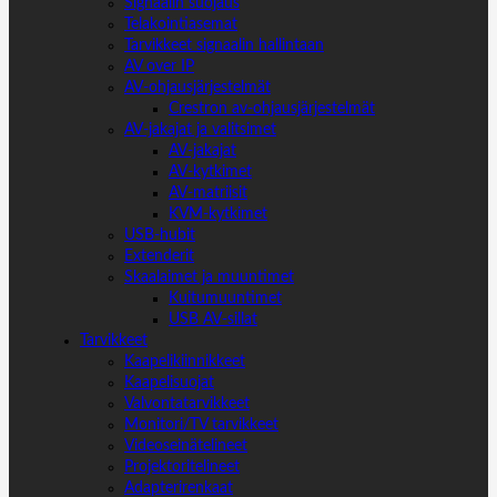
Signaalin suojaus
Telakointiasemat
Tarvikkeet signaalin hallintaan
AV over IP
AV-ohjausjärjestelmät
Crestron av-ohjausjärjestelmät
AV-jakajat ja valitsimet
AV-jakajat
AV-kytkimet
AV-matriisit
KVM-kytkimet
USB-hubit
Extenderit
Skaalaimet ja muuntimet
Kuitumuuntimet
USB AV-sillat
Tarvikkeet
Kaapelikiinnikkeet
Kaapelisuojat
Valvontatarvikkeet
Monitori/TV tarvikkeet
Videoseinätelineet
Projektoritelineet
Adapterirenkaat