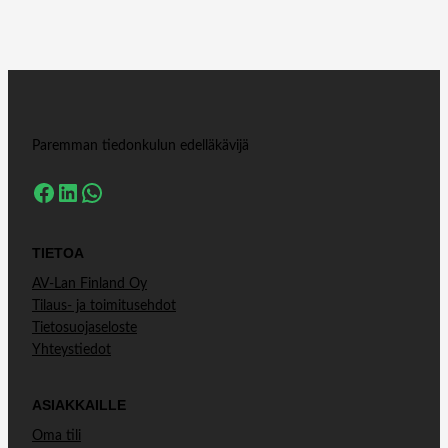
Paremman tiedonkulun edelläkävijä
Facebook
LinkedIn
WhatsApp
TIETOA
AV-Lan Finland Oy
Tilaus- ja toimitusehdot
Tietosuojaseloste
Yhteystiedot
ASIAKKAILLE
Oma tili