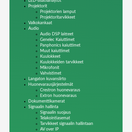
LED-sisätilanäytöt
Projektorit
Projektorien lamput
Projektoritarvikkeet
Valkokankaat
Audio
Audio DSP laitteet
Genelec Kaiuttimet
Panphonics kaiuttimet
Muut kaiuttimet
Kuulokkeet
Kuulokkeiden tarvikkeet
Mikrofonit
Vahvistimet
Langaton kuvansiirto
Huonevarausjärjestelmät
Crestron huonevaraus
Extron huonevaraus
Dokumenttikamerat
Signaalin hallinta
Signaalin suojaus
Telakointiasemat
Tarvikkeet signaalin hallintaan
AV over IP