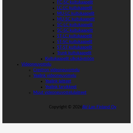
FC-SC kuitukaapelit
LC-LC kuitukaapelit
MU-LC kuitukaapelit
MU-SC kuitukaapelit
SC-LC kuitukaapelit
SC-SC kuitukaapelit
ST-LC kuitukaapelit
ST-SC kuitukaapelit
ST-ST kuitukaapelit
Trunk kuitukaapelit
Kuitukaapelit ulkokäyttöön
Videoneuvottelu
Crestron videoneuvottelu
Yealink videoneuvottelu
Yealink laitteet
Yealink tarvikkeet
Muut videoneuvottelulaitteet
Copyright ©
2026
AV-Lan Finland Oy