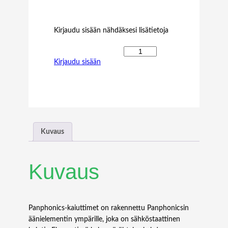
Kirjaudu sisään nähdäksesi lisätietoja
P
Kirjaudu sisään
a
n
p
h
o
n
i
Kuvaus
c
s
S
Kuvaus
o
u
n
d
Panphonics-kaiuttimet on rakennettu Panphonicsin
S
äänielementin ympärille, joka on sähköstaattinen