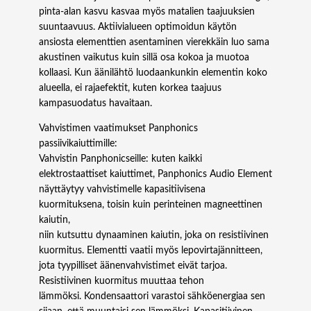
pinta-alan kasvu kasvaa myös matalien taajuuksien
suuntaavuus. Aktiivialueen optimoidun käytön
ansiosta elementtien asentaminen vierekkäin luo sama
akustinen vaikutus kuin sillä osa kokoa ja muotoa
kollaasi. Kun äänilähtö luodaankunkin elementin koko
alueella, ei rajaefektit, kuten korkea taajuus
kampasuodatus havaitaan.
Vahvistimen vaatimukset Panphonics
passiivikaiuttimille:
Vahvistin Panphonicseille: kuten kaikki
elektrostaattiset kaiuttimet, Panphonics Audio Element
näyttäytyy vahvistimelle kapasitiivisena
kuormituksena, toisin kuin perinteinen magneettinen
kaiutin,
niin kutsuttu dynaaminen kaiutin, joka on resistiivinen
kuormitus. Elementti vaatii myös lepovirtajännitteen,
jota tyypilliset äänenvahvistimet eivät tarjoa.
Resistiivinen kuormitus muuttaa tehon
lämmöksi. Kondensaattori varastoi sähköenergiaa sen