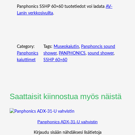
Panphonics SSHP 60×60 tuotetiedot voi ladata
AV-
Lanin verkkosivuilta
.
Category:
Tags:
Museokaiutin
, 
Panphoncis sound
Panphonics
shower
, 
PANPHONICS
, 
sound shower
, 
kaiuttimet
SSHP 60×60
Saattaisit kiinnostua myös näistä
Panphonics ADX-31-U vahvistin
Kirjaudu sisään nähdäksesi lisätietoja