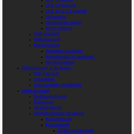
USB 2.0-kaapelit
USB 3.0 ja 3.1 kaapelit
Virtajohdot
Virtajohtojen jakajat
Virtasovittimet
USB-adapterit
Videoadapterit
Näyttötelineet
Telineiden tarvikkeet
Näyttövaunut ja tarvikkeet
Monitoritelineet
Sähkötuotteet ja tarvikkeet
POE injektorit
Virtalähteet
Tietokoneiden virtalähteet
Verkkotuotteet
Teollisuuskytkimet
Tukiasemat
Verkkokytkimet
Verkkotuotteiden tarvikkeet
Kuitumoduulit
Kuitukaapelit
E2000 kuitukaapelit