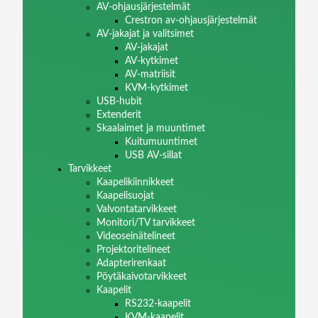
AV-ohjausjärjestelmät
Crestron av-ohjausjärjestelmät
AV-jakajat ja valitsimet
AV-jakajat
AV-kytkimet
AV-matriisit
KVM-kytkimet
USB-hubit
Extenderit
Skaalaimet ja muuntimet
Kuitumuuntimet
USB AV-sillat
Tarvikkeet
Kaapelikiinnikkeet
Kaapelisuojat
Valvontatarvikkeet
Monitori/TV tarvikkeet
Videoseinätelineet
Projektoritelineet
Adapterirenkaat
Pöytäkaivotarvikkeet
Kaapelit
RS232-kaapelit
KVM-kaapelit