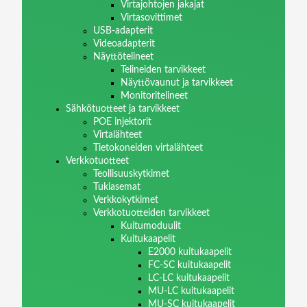
Virtajohtojen jakajat
Virtasovittimet
USB-adapterit
Videoadapterit
Näyttötelineet
Telineiden tarvikkeet
Näyttövaunut ja tarvikkeet
Monitoritelineet
Sähkötuotteet ja tarvikkeet
POE injektorit
Virtalähteet
Tietokoneiden virtalähteet
Verkkotuotteet
Teollisuuskytkimet
Tukiasemat
Verkkokytkimet
Verkkotuotteiden tarvikkeet
Kuitumoduulit
Kuitukaapelit
E2000 kuitukaapelit
FC-SC kuitukaapelit
LC-LC kuitukaapelit
MU-LC kuitukaapelit
MU-SC kuitukaapelit