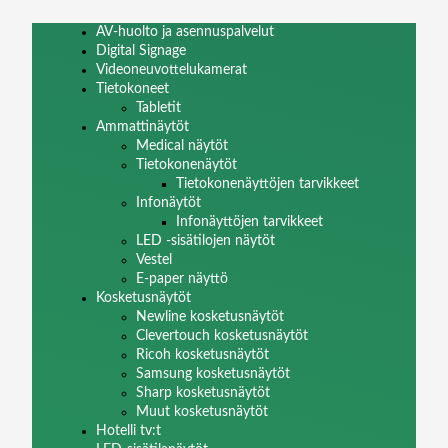
AV-huolto ja asennuspalvelut
Digital Signage
Videoneuvottelukamerat
Tietokoneet
Tabletit
Ammattinäytöt
Medical näytöt
Tietokonenäytöt
Tietokonenäyttöjen tarvikkeet
Infonäytöt
Infonäyttöjen tarvikkeet
LED -sisätilojen näytöt
Vestel
E-paper näyttö
Kosketusnäytöt
Newline kosketusnäytöt
Clevertouch kosketusnäytöt
Ricoh kosketusnäytöt
Samsung kosketusnäytöt
Sharp kosketusnäytöt
Muut kosketusnäytöt
Hotelli tv:t