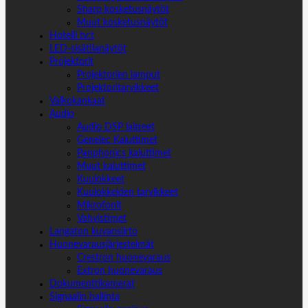
Sharp kosketusnäytöt
Muut kosketusnäytöt
Hotelli tv:t
LED-sisätilanäytöt
Projektorit
Projektorien lamput
Projektoritarvikkeet
Valkokankaat
Audio
Audio DSP laitteet
Genelec Kaiuttimet
Panphonics kaiuttimet
Muut kaiuttimet
Kuulokkeet
Kuulokkeiden tarvikkeet
Mikrofonit
Vahvistimet
Langaton kuvansiirto
Huonevarausjärjestelmät
Crestron huonevaraus
Extron huonevaraus
Dokumenttikamerat
Signaalin hallinta