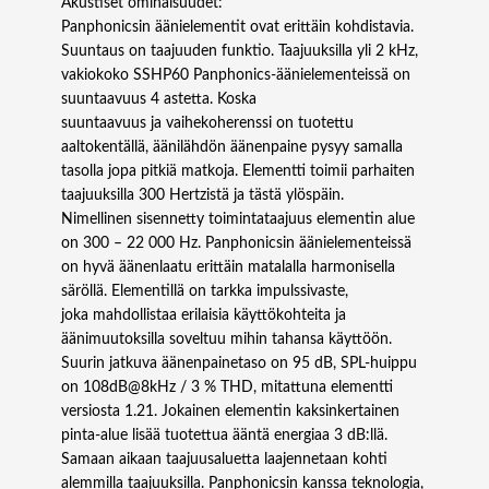
Akustiset ominaisuudet:
m
Panphonicsin äänielementit ovat erittäin kohdistavia.
ä
Suuntaus on taajuuden funktio. Taajuuksilla yli 2 kHz,
ä
vakiokoko SSHP60 Panphonics-äänielementeissä on
r
suuntaavuus 4 astetta. Koska
ä
suuntaavuus ja vaihekoherenssi on tuotettu
aaltokentällä, äänilähdön äänenpaine pysyy samalla
tasolla jopa pitkiä matkoja. Elementti toimii parhaiten
taajuuksilla 300 Hertzistä ja tästä ylöspäin.
Nimellinen sisennetty toimintataajuus elementin alue
on 300 – 22 000 Hz. Panphonicsin äänielementeissä
on hyvä äänenlaatu erittäin matalalla harmonisella
säröllä. Elementillä on tarkka impulssivaste,
joka mahdollistaa erilaisia ​​käyttökohteita ja
äänimuutoksilla soveltuu mihin tahansa käyttöön.
Suurin jatkuva äänenpainetaso on 95 dB, SPL-huippu
on 108dB@8kHz / 3 % THD, mitattuna elementti
versiosta 1.21. Jokainen elementin kaksinkertainen
pinta-alue lisää tuotettua ääntä energiaa 3 dB:llä.
Samaan aikaan taajuusaluetta laajennetaan kohti
alemmilla taajuuksilla. Panphonicsin kanssa teknologia,