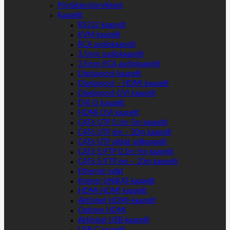
Pöytäkaivotarvikkeet
Kaapelit
RS232-kaapelit
KVM-kaapelit
RCA audiokaapelit
3.5mm audiokaapelit
3.5mm-RCA audiokaapelit
Displayport-kaapelit
Displayport – HDMI kaapelit
Displayport-DVI kaapelit
DVI-D kaapelit
HDMI-DVI kaapelit
CAT6 UTP 0.1m-5m kaapelit
CAT6 UTP 6m – 20m kaapelit
CAT6 UTP pitkät välikaapelit
CAT6 S/FTP 0.1m-5m kaapelit
CAT6 S/FTP 6m – 20m kaapelit
Ethernet rullat
Kramer UNIKAT-kaapelit
HDMI-HDMI kaapelit
Aktiiviset HDMI-kaapelit
Optinen HDMI
Aktiiviset USB-kaapelit
USB-C kaapelit