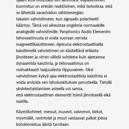
sijaan, että muuntaisi sen lämmöksi. Kapasitiivinen
kuormitus on erittäin reaktiivinen, mikä tarkoittaa, että
se lähettää varastoidun sähköenergian
takaisin vahvistimeen, kun signaalin polariteetti
kääntyy. Tämä voi aiheuttaa ongelmia normaaleille
analogisille vahvistimille. Panphonics Audio Elementin
tehovaatimusta ei voida suoraan verrata
magneettikaiuttimeen. Ajettuna elektrostaattisella
kaiuttimella vahvistimen on käsiteltävä erilaista
jännitteen ja virran välistä suhdetta kuin ajettaessa
dynaamista kaiutinta, ja tehovaatimus on
voimakkaasti taajuudesta riippuvainen. Siksi
vahvistimen kykyä ajaa elektrostaattista kaiutinta ei
voida arvioida sen teholuokituksen perusteella. Tietyllä
yksinkertaistamisen asteella voi sanoa,
että elektrostaattinen elementti toimii jännitteellä eikä
watilla.
Käyttökohteet: messut, museot, valvomot, kirkot,
myymälät, ravintolat ja muut vastaavat paikat joissa
kohdennettua ääntä tarvitaan.