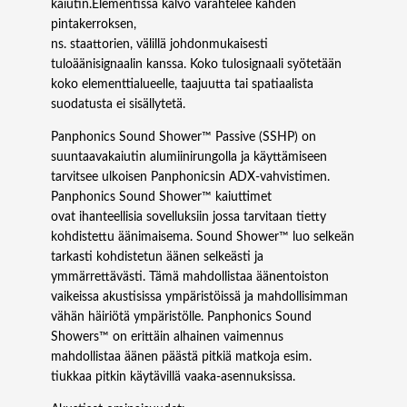
h
kaiutin.Elementissä kalvo värähtelee kahden
o
pintakerroksen,
w
ns. staattorien, välillä johdonmukaisesti
e
tuloäänisignaalin kanssa. Koko tulosignaali syötetään
r
koko elementtialueelle, taajuutta tai spatiaalista
P
suodatusta ei sisällytetä.
a
Panphonics Sound Shower™ Passive (SSHP) on
s
suuntaavakaiutin alumiinirungolla ja käyttämiseen
s
tarvitsee ulkoisen Panphonicsin ADX-vahvistimen.
i
Panphonics Sound Shower™ kaiuttimet
v
ovat ihanteellisia sovelluksiin jossa tarvitaan tietty
e
kohdistettu äänimaisema. Sound Shower™ luo selkeän
S
tarkasti kohdistetun äänen selkeästi ja
S
ymmärrettävästi. Tämä mahdollistaa äänentoiston
H
vaikeissa akustisissa ympäristöissä ja mahdollisimman
P
vähän häiriötä ympäristölle. Panphonics Sound
6
Showers™ on erittäin alhainen vaimennus
0
mahdollistaa äänen päästä pitkiä matkoja esim.
x
tiukkaa pitkin käytävillä vaaka-asennuksissa.
6
0