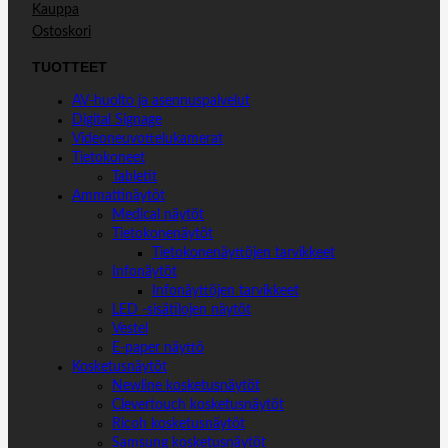
Kauppa
Ostoskori
TUOTTEET
AV-huolto ja asennuspalvelut
Digital Signage
Videoneuvottelukamerat
Tietokoneet
Tabletit
Ammattinäytöt
Medical näytöt
Tietokonenäytöt
Tietokonenäyttöjen tarvikkeet
Infonäytöt
Infonäyttöjen tarvikkeet
LED -sisätilojen näytöt
Vestel
E-paper näyttö
Kosketusnäytöt
Newline kosketusnäytöt
Clevertouch kosketusnäytöt
Ricoh kosketusnäytöt
Samsung kosketusnäytöt