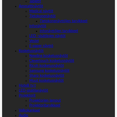
Tabletit
Ammattinäytöt
Medical näytöt
Tietokonenäytöt
Tietokonenäyttöjen tarvikkeet
Infonäytöt
Infonäyttöjen tarvikkeet
LED -sisätilojen näytöt
Vestel
E-paper näyttö
Kosketusnäytöt
Newline kosketusnäytöt
Clevertouch kosketusnäytöt
Ricoh kosketusnäytöt
Samsung kosketusnäytöt
Sharp kosketusnäytöt
Muut kosketusnäytöt
Hotelli tv:t
LED-sisätilanäytöt
Projektorit
Projektorien lamput
Projektoritarvikkeet
Valkokankaat
Audio