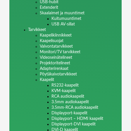
USB-hubit
Extenderit
Skaalaimet ja muuntimet
Kuitumuuntimet
USB AV-sillat
Tarvikkeet
Kaapelikiinnikkeet
Kaapelisuojat
Valvontatarvikkeet
Monitori/TV tarvikkeet
Videoseinätelineet
Projektoritelineet
Adapterirenkaat
Pöytäkaivotarvikkeet
Kaapelit
RS232-kaapelit
KVM-kaapelit
RCA audiokaapelit
3.5mm audiokaapelit
3.5mm-RCA audiokaapelit
Displayport-kaapelit
Displayport – HDMI kaapelit
Displayport-DVI kaapelit
DVI-D kaapelit