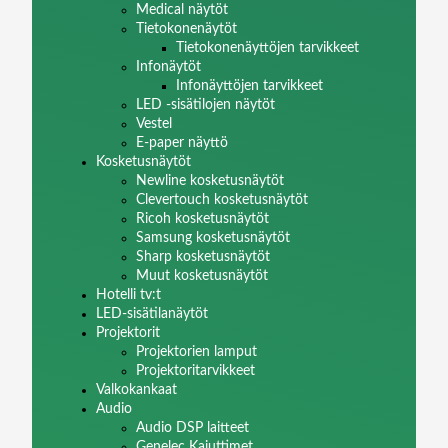
Medical näytöt
Tietokonenäytöt
Tietokonenäyttöjen tarvikkeet
Infonäytöt
Infonäyttöjen tarvikkeet
LED -sisätilojen näytöt
Vestel
E-paper näyttö
Kosketusnäytöt
Newline kosketusnäytöt
Clevertouch kosketusnäytöt
Ricoh kosketusnäytöt
Samsung kosketusnäytöt
Sharp kosketusnäytöt
Muut kosketusnäytöt
Hotelli tv:t
LED-sisätilanäytöt
Projektorit
Projektorien lamput
Projektoritarvikkeet
Valkokankaat
Audio
Audio DSP laitteet
Genelec Kaiuttimet