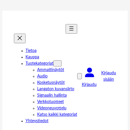
Tietoa
Kauppa
Tuotekategoriat
Ammattinäytöt
Kirjaudu
Audio
sisään
Kosketusnäytöt
Kirjaudu
Langaton kuvansiirto
Signaalin hallinta
Verkkotuotteet
Videoneuvottelu
Katso kaikki kategoriat
Yhteystiedot