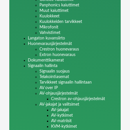
Panphonics kaiuttimet
Muut kaiuttimet
Kuulokkeet
Kuulokkeiden tarvikkeet
Mikrofonit
Vahvistimet
Langaton kuvansiirto
Huonevarausjärjestelmät
Crestron huonevaraus
Extron huonevaraus
Dokumenttikamerat
Signaalin hallinta
Signaalin suojaus
Telakointiasemat
Tarvikkeet signaalin hallintaan
AV over IP
AV-ohjausjärjestelmät
Crestron av-ohjausjärjestelmät
AV-jakajat ja valitsimet
AV-jakajat
AV-kytkimet
AV-matriisit
KVM-kytkimet