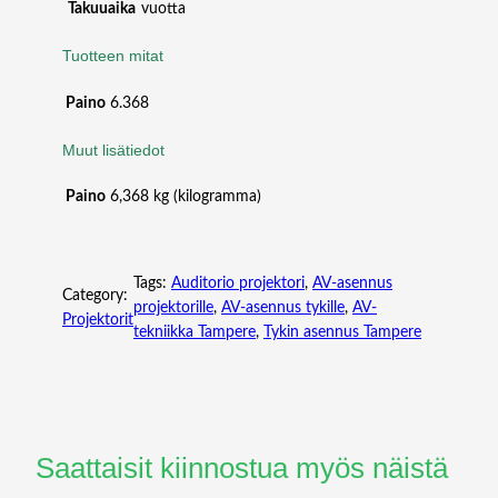
Takuuaika
vuotta
H
I
Tuotteen mitat
T
E
Paino
6.368
+
N
Muut lisätiedot
P
4
Paino
6,368 kg (kilogramma)
1
Z
L
Tags:
Auditorio projektori
, 
AV-asennus
1
Category:
projektorille
, 
AV-asennus tykille
, 
AV-
.
Projektorit
tekniikka Tampere
, 
Tykin asennus Tampere
3
0
-
3
.
0
Saattaisit kiinnostua myös näistä
2