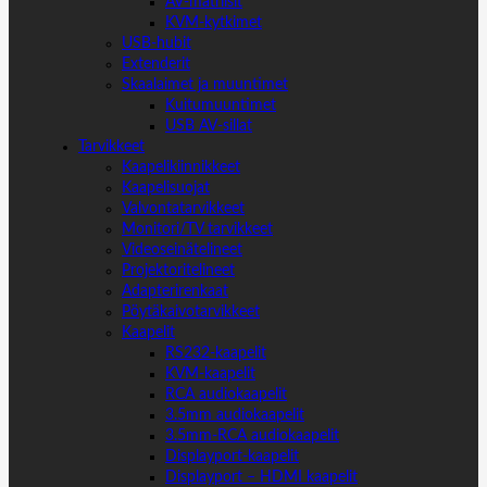
AV-matriisit
KVM-kytkimet
USB-hubit
Extenderit
Skaalaimet ja muuntimet
Kuitumuuntimet
USB AV-sillat
Tarvikkeet
Kaapelikiinnikkeet
Kaapelisuojat
Valvontatarvikkeet
Monitori/TV tarvikkeet
Videoseinätelineet
Projektoritelineet
Adapterirenkaat
Pöytäkaivotarvikkeet
Kaapelit
RS232-kaapelit
KVM-kaapelit
RCA audiokaapelit
3.5mm audiokaapelit
3.5mm-RCA audiokaapelit
Displayport-kaapelit
Displayport – HDMI kaapelit