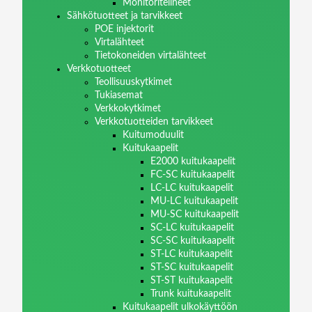
Monitoritelineet
Sähkötuotteet ja tarvikkeet
POE injektorit
Virtalähteet
Tietokoneiden virtalähteet
Verkkotuotteet
Teollisuuskytkimet
Tukiasemat
Verkkokytkimet
Verkkotuotteiden tarvikkeet
Kuitumoduulit
Kuitukaapelit
E2000 kuitukaapelit
FC-SC kuitukaapelit
LC-LC kuitukaapelit
MU-LC kuitukaapelit
MU-SC kuitukaapelit
SC-LC kuitukaapelit
SC-SC kuitukaapelit
ST-LC kuitukaapelit
ST-SC kuitukaapelit
ST-ST kuitukaapelit
Trunk kuitukaapelit
Kuitukaapelit ulkokäyttöön