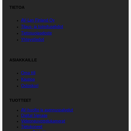
c
n
a
TIETOA
e
k
t
b
e
s
AV-Lan Finland Oy
o
d
A
Tilaus- ja toimitusehdot
o
I
p
Tietosuojaseloste
k
n
p
Yhteystiedot
ASIAKKAILLE
Oma tili
Kauppa
Ostoskori
TUOTTEET
AV-huolto ja asennuspalvelut
Digital Signage
Videoneuvottelukamerat
Tietokoneet