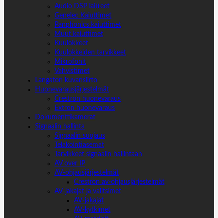
Audio DSP laitteet
Genelec Kaiuttimet
Panphonics kaiuttimet
Muut kaiuttimet
Kuulokkeet
Kuulokkeiden tarvikkeet
Mikrofonit
Vahvistimet
Langaton kuvansiirto
Huonevarausjärjestelmät
Crestron huonevaraus
Extron huonevaraus
Dokumenttikamerat
Signaalin hallinta
Signaalin suojaus
Telakointiasemat
Tarvikkeet signaalin hallintaan
AV over IP
AV-ohjausjärjestelmät
Crestron av-ohjausjärjestelmät
AV-jakajat ja valitsimet
AV-jakajat
AV-kytkimet