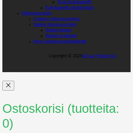
Trunk kuitukaapelit
Kuitukaapelit ulkokäyttöön
Videoneuvottelu
Crestron videoneuvottelu
Yealink videoneuvottelu
Yealink laitteet
Yealink tarvikkeet
Muut videoneuvottelulaitteet
Copyright ©
2026
AV-Lan Finland Oy
Ostoskorisi
(tuotteita:
0)