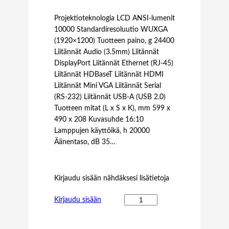
Projektioteknologia LCD ANSI-lumenit
10000 Standardiresoluutio WUXGA
(1920×1200) Tuotteen paino, g 24400
Liitännät Audio (3.5mm) Liitännät
DisplayPort Liitännät Ethernet (RJ-45)
Liitännät HDBaseT Liitännät HDMI
Liitännät Mini VGA Liitännät Serial
(RS-232) Liitännät USB-A (USB 2.0)
Tuotteen mitat (L x S x K), mm 599 x
490 x 208 Kuvasuhde 16:10
Lamppujen käyttöikä, h 20000
Äänentaso, dB 35…
Kirjaudu sisään nähdäksesi lisätietoja
N
Kirjaudu sisään
E
C