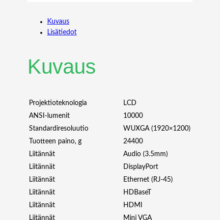
P
A
Kuvaus
1
Lisätiedot
0
0
4
Kuvaus
U
L
-
W
Projektioteknologia
LCD
H
ANSI-lumenit
10000
1
Standardiresoluutio
WUXGA (1920×1200)
0
Tuotteen paino, g
24400
0
Liitännät
Audio (3.5mm)
0
0
Liitännät
DisplayPort
A
Liitännät
Ethernet (RJ-45)
N
Liitännät
HDBaseT
S
Liitännät
HDMI
I
Liitännät
Mini VGA
W