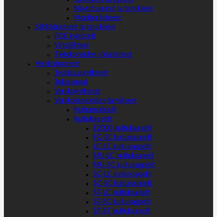
Näyttövaunut ja tarvikkeet
Monitoritelineet
Sähkötuotteet ja tarvikkeet
POE injektorit
Virtalähteet
Tietokoneiden virtalähteet
Verkkotuotteet
Teollisuuskytkimet
Tukiasemat
Verkkokytkimet
Verkkotuotteiden tarvikkeet
Kuitumoduulit
Kuitukaapelit
E2000 kuitukaapelit
FC-SC kuitukaapelit
LC-LC kuitukaapelit
MU-LC kuitukaapelit
MU-SC kuitukaapelit
SC-LC kuitukaapelit
SC-SC kuitukaapelit
ST-LC kuitukaapelit
ST-SC kuitukaapelit
ST-ST kuitukaapelit