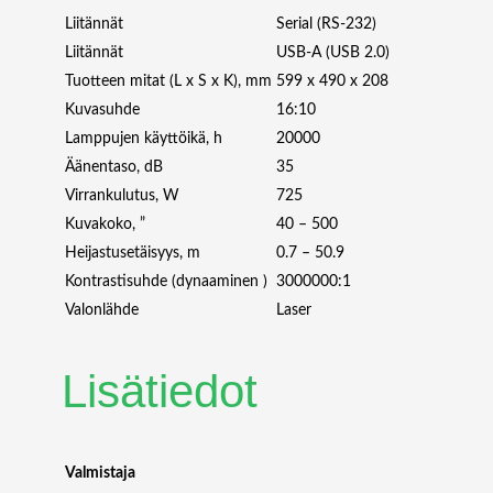
U
Liitännät
Serial (RS-232)
X
Liitännät
USB-A (USB 2.0)
G
Tuotteen mitat (L x S x K), mm
599 x 490 x 208
A
Kuvasuhde
16:10
I
Lamppujen käyttöikä, h
20000
N
Äänentaso, dB
35
S
T
Virrankulutus, W
725
A
Kuvakoko, ”
40 – 500
L
Heijastusetäisyys, m
0.7 – 50.9
L
Kontrastisuhde (dynaaminen )
3000000:1
L
Valonlähde
Laser
C
D
L
Lisätiedot
A
S
E
R
Valmistaja
W