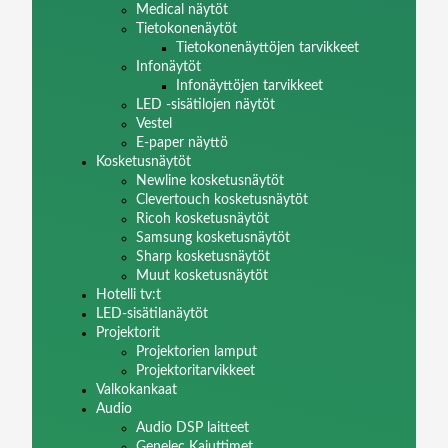
Medical näytöt
Tietokonenäytöt
Tietokonenäyttöjen tarvikkeet
Infonäytöt
Infonäyttöjen tarvikkeet
LED -sisätilojen näytöt
Vestel
E-paper näyttö
Kosketusnäytöt
Newline kosketusnäytöt
Clevertouch kosketusnäytöt
Ricoh kosketusnäytöt
Samsung kosketusnäytöt
Sharp kosketusnäytöt
Muut kosketusnäytöt
Hotelli tv:t
LED-sisätilanäytöt
Projektorit
Projektorien lamput
Projektoritarvikkeet
Valkokankaat
Audio
Audio DSP laitteet
Genelec Kaiuttimet