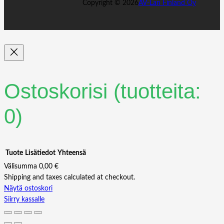
Copyright ©
2026
AV-Lan Finland Oy
Ostoskorisi
(tuotteita:
0)
Tuote
Lisätiedot
Yhteensä
Välisumma
0,00 €
Shipping and taxes calculated at checkout.
Tuotteet
Näytä ostoskori
Siirry kassalle
ostoskorissa