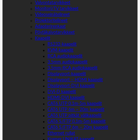
Valvontatarvikkeet
Monitori/TV tarvikkeet
Videoseinätelineet
Projektoritelineet
Adapterirenkaat
Pöytäkaivotarvikkeet
Kaapelit
RS232-kaapelit
KVM-kaapelit
RCA audiokaapelit
3.5mm audiokaapelit
3.5mm-RCA audiokaapelit
Displayport-kaapelit
Displayport – HDMI kaapelit
Displayport-DVI kaapelit
DVI-D kaapelit
HDMI-DVI kaapelit
CAT6 UTP 0.1m-5m kaapelit
CAT6 UTP 6m – 20m kaapelit
CAT6 UTP pitkät välikaapelit
CAT6 S/FTP 0.1m-5m kaapelit
CAT6 S/FTP 6m – 20m kaapelit
Ethernet rullat
Kramer UNIKAT-kaapelit