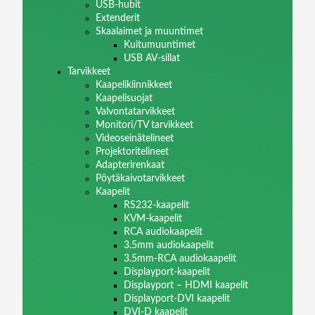
USB-hubit
Extenderit
Skaalaimet ja muuntimet
Kuitumuuntimet
USB AV-sillat
Tarvikkeet
Kaapelikiinnikkeet
Kaapelisuojat
Valvontatarvikkeet
Monitori/TV tarvikkeet
Videoseinätelineet
Projektoritelineet
Adapterirenkaat
Pöytäkaivotarvikkeet
Kaapelit
RS232-kaapelit
KVM-kaapelit
RCA audiokaapelit
3.5mm audiokaapelit
3.5mm-RCA audiokaapelit
Displayport-kaapelit
Displayport – HDMI kaapelit
Displayport-DVI kaapelit
DVI-D kaapelit