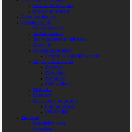
Huonevarausjärjestelmät
Crestron huonevaraus
Extron huonevaraus
Dokumenttikamerat
Signaalin hallinta
Signaalin suojaus
Telakointiasemat
Tarvikkeet signaalin hallintaan
AV over IP
AV-ohjausjärjestelmät
Crestron av-ohjausjärjestelmät
AV-jakajat ja valitsimet
AV-jakajat
AV-kytkimet
AV-matriisit
KVM-kytkimet
USB-hubit
Extenderit
Skaalaimet ja muuntimet
Kuitumuuntimet
USB AV-sillat
Tarvikkeet
Kaapelikiinnikkeet
Kaapelisuojat