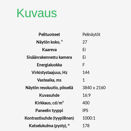
5
R
Kuvaus
P
-
B
2
Pelituotteet
Pelinäytöt
7
Näytön koko, ”
27
"
Kaareva
Ei
U
Sisäänrakennettu kamera
Ei
H
Energialuokka
F
D
4
Virkistystaajuus, Hz
144
K
Vasteaika, ms
1
U
Näytön resoluutio, pikseliä
3840 x 2160
L
Kuvasuhde
16:9
T
Kirkkaus, cd/m²
400
R
A
Paneelin tyyppi
IPS
G
Kontrastisuhde (tyypillinen)
1000:1
E
Katselukulma (pysty), °
178
A