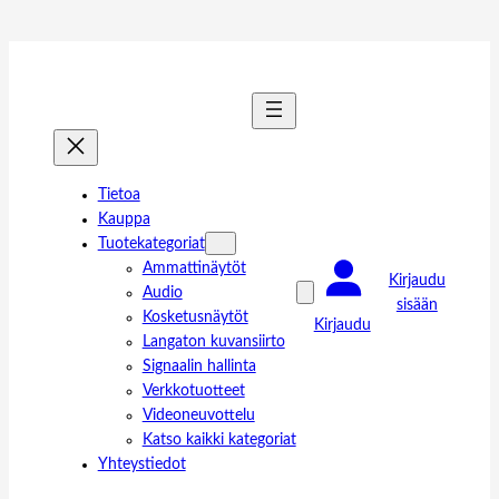
Tietoa
Kauppa
Tuotekategoriat
Ammattinäytöt
Kirjaudu
Audio
sisään
Kosketusnäytöt
Kirjaudu
Langaton kuvansiirto
Signaalin hallinta
Verkkotuotteet
Videoneuvottelu
Katso kaikki kategoriat
Yhteystiedot