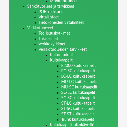
Monitoritelineet
Sähkötuotteet ja tarvikkeet
POE injektorit
Virtalähteet
Tietokoneiden virtalähteet
Verkkotuotteet
Teollisuuskytkimet
Tukiasemat
Verkkokytkimet
Verkkotuotteiden tarvikkeet
Kuitumoduulit
Kuitukaapelit
E2000 kuitukaapelit
FC-SC kuitukaapelit
LC-LC kuitukaapelit
MU-LC kuitukaapelit
MU-SC kuitukaapelit
SC-LC kuitukaapelit
SC-SC kuitukaapelit
ST-LC kuitukaapelit
ST-SC kuitukaapelit
ST-ST kuitukaapelit
Trunk kuitukaapelit
Kuitukaapelit ulkokäyttöön