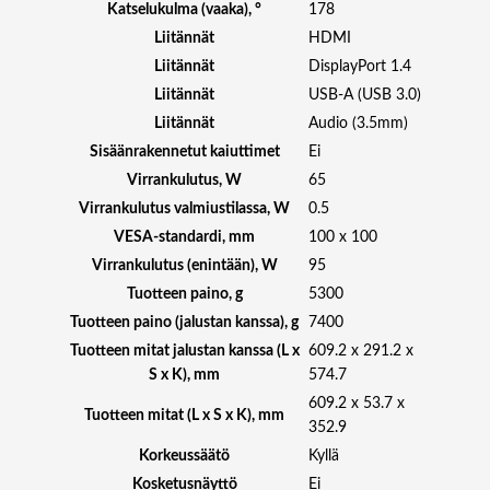
Katselukulma (vaaka), °
178
R
Liitännät
HDMI
™
Liitännät
DisplayPort 1.4
N
A
Liitännät
USB-A (USB 3.0)
N
Liitännät
Audio (3.5mm)
O
Sisäänrakennetut kaiuttimet
Ei
I
Virrankulutus, W
65
P
Virrankulutus valmiustilassa, W
0.5
S
1
VESA-standardi, mm
100 x 100
M
Virrankulutus (enintään), W
95
S
Tuotteen paino, g
5300
(
Tuotteen paino (jalustan kanssa), g
7400
G
Tuotteen mitat jalustan kanssa (L x
609.2 x 291.2 x
T
S x K), mm
574.7
G
609.2 x 53.7 x
)
Tuotteen mitat (L x S x K), mm
352.9
1
4
Korkeussäätö
Kyllä
4
Kosketusnäyttö
Ei