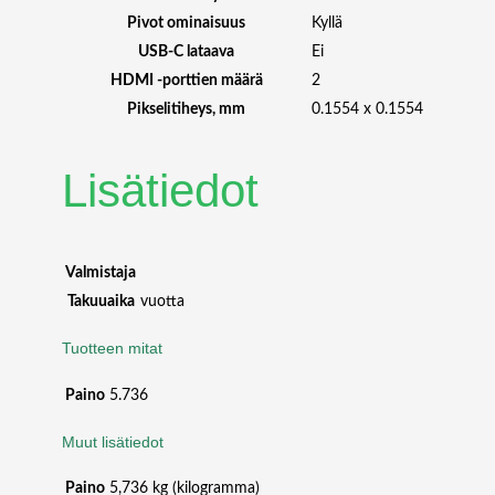
H
Pivot ominaisuus
Kyllä
Z
USB-C lataava
Ei
m
HDMI -porttien määrä
2
ä
ä
Pikselitiheys, mm
0.1554 x 0.1554
r
ä
Lisätiedot
Valmistaja
Takuuaika
vuotta
Tuotteen mitat
Paino
5.736
Muut lisätiedot
Paino
5,736 kg (kilogramma)