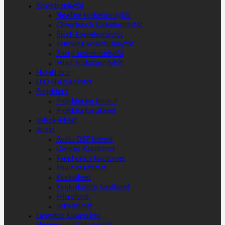
Kosketusnäytöt
Newline kosketusnäytöt
Clevertouch kosketusnäytöt
Ricoh kosketusnäytöt
Samsung kosketusnäytöt
Sharp kosketusnäytöt
Muut kosketusnäytöt
Hotelli tv:t
LED-sisätilanäytöt
Projektorit
Projektorien lamput
Projektoritarvikkeet
Valkokankaat
Audio
Audio DSP laitteet
Genelec Kaiuttimet
Panphonics kaiuttimet
Muut kaiuttimet
Kuulokkeet
Kuulokkeiden tarvikkeet
Mikrofonit
Vahvistimet
Langaton kuvansiirto