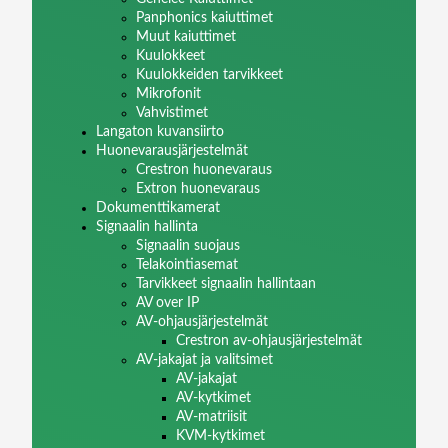
Panphonics kaiuttimet
Muut kaiuttimet
Kuulokkeet
Kuulokkeiden tarvikkeet
Mikrofonit
Vahvistimet
Langaton kuvansiirto
Huonevarausjärjestelmät
Crestron huonevaraus
Extron huonevaraus
Dokumenttikamerat
Signaalin hallinta
Signaalin suojaus
Telakointiasemat
Tarvikkeet signaalin hallintaan
AV over IP
AV-ohjausjärjestelmät
Crestron av-ohjausjärjestelmät
AV-jakajat ja valitsimet
AV-jakajat
AV-kytkimet
AV-matriisit
KVM-kytkimet