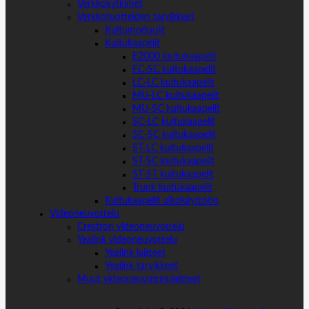
Verkkokytkimet
Verkkotuotteiden tarvikkeet
Kuitumoduulit
Kuitukaapelit
E2000 kuitukaapelit
FC-SC kuitukaapelit
LC-LC kuitukaapelit
MU-LC kuitukaapelit
MU-SC kuitukaapelit
SC-LC kuitukaapelit
SC-SC kuitukaapelit
ST-LC kuitukaapelit
ST-SC kuitukaapelit
ST-ST kuitukaapelit
Trunk kuitukaapelit
Kuitukaapelit ulkokäyttöön
Videoneuvottelu
Crestron videoneuvottelu
Yealink videoneuvottelu
Yealink laitteet
Yealink tarvikkeet
Muut videoneuvottelulaitteet