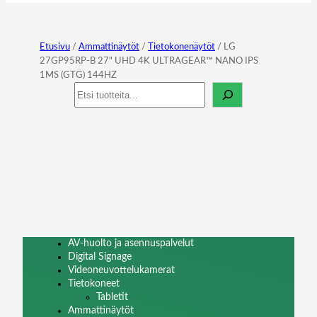
Etusivu
/
Ammattinäytöt
/
Tietokonenäytöt
/ LG
27GP95RP-B 27" UHD 4K ULTRAGEAR™ NANO IPS
1MS (GTG) 144HZ
Haku
AV-huolto ja asennuspalvelut
Digital Signage
Videoneuvottelukamerat
Tietokoneet
Tabletit
Ammattinäytöt