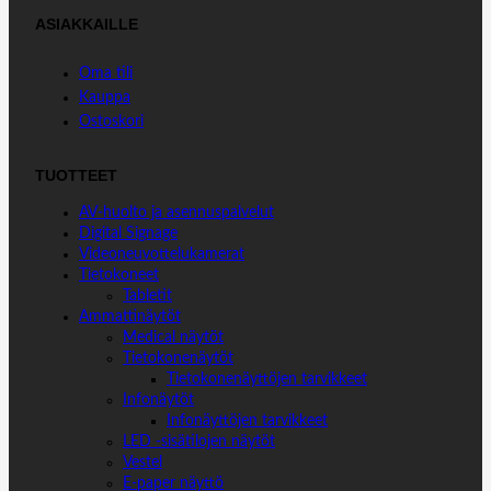
ASIAKKAILLE
Oma tili
Kauppa
Ostoskori
TUOTTEET
AV-huolto ja asennuspalvelut
Digital Signage
Videoneuvottelukamerat
Tietokoneet
Tabletit
Ammattinäytöt
Medical näytöt
Tietokonenäytöt
Tietokonenäyttöjen tarvikkeet
Infonäytöt
Infonäyttöjen tarvikkeet
LED -sisätilojen näytöt
Vestel
E-paper näyttö