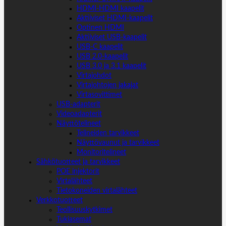
HDMI-HDMI kaapelit
Aktiiviset HDMI-kaapelit
Optinen HDMI
Aktiiviset USB-kaapelit
USB-C kaapelit
USB 2.0-kaapelit
USB 3.0 ja 3.1 kaapelit
Virtajohdot
Virtajohtojen jakajat
Virtasovittimet
USB-adapterit
Videoadapterit
Näyttötelineet
Telineiden tarvikkeet
Näyttövaunut ja tarvikkeet
Monitoritelineet
Sähkötuotteet ja tarvikkeet
POE injektorit
Virtalähteet
Tietokoneiden virtalähteet
Verkkotuotteet
Teollisuuskytkimet
Tukiasemat