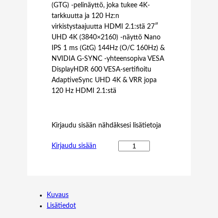
(GTG) -pelinäyttö, joka tukee 4K-
tarkkuutta ja 120 Hz:n
virkistystaajuutta HDMI 2.1:stä 27″
UHD 4K (3840×2160) -näyttö Nano
IPS 1 ms (GtG) 144Hz (O/C 160Hz) &
NVIDIA G-SYNC -yhteensopiva VESA
DisplayHDR 600 VESA-sertifioitu
AdaptiveSync UHD 4K & VRR jopa
120 Hz HDMI 2.1:stä
Kirjaudu sisään nähdäksesi lisätietoja
L
Kirjaudu sisään
G
2
7
G
Kuvaus
P
Lisätiedot
9