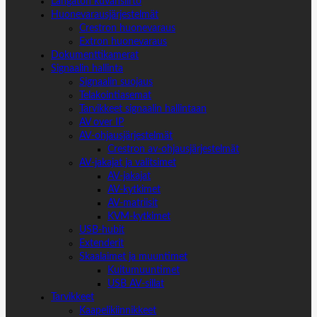
Langaton kuvansiirto
Huonevarausjärjestelmät
Crestron huonevaraus
Extron huonevaraus
Dokumenttikamerat
Signaalin hallinta
Signaalin suojaus
Telakointiasemat
Tarvikkeet signaalin hallintaan
AV over IP
AV-ohjausjärjestelmät
Crestron av-ohjausjärjestelmät
AV-jakajat ja valitsimet
AV-jakajat
AV-kytkimet
AV-matriisit
KVM-kytkimet
USB-hubit
Extenderit
Skaalaimet ja muuntimet
Kuitumuuntimet
USB AV-sillat
Tarvikkeet
Kaapelikiinnikkeet