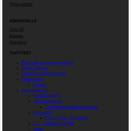
Yhteystiedot
ASIAKKAILLE
Oma tili
Kauppa
Ostoskori
TUOTTEET
AV-huolto ja asennuspalvelut
Digital Signage
Videoneuvottelukamerat
Tietokoneet
Tabletit
Ammattinäytöt
Medical näytöt
Tietokonenäytöt
Tietokonenäyttöjen tarvikkeet
Infonäytöt
Infonäyttöjen tarvikkeet
LED -sisätilojen näytöt
Vestel