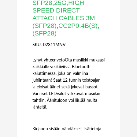
SFP28,25G,HIGH
SPEED DIRECT-
ATTACH CABLES,3M,
(SFP28),CC2P0.4B(S),
(SFP28)
SKU:
02311MNV
Lyhyt yhteenvetoOta musiikki mukaasi
kaikkialle vesitiiviissä Bluetooth-
kaiuttimessa, joka on valmiina
juhlintaan! Saat 12 tunnin toistoajan
ja eloisat äänet sekä jykevät bassot.
Värilliset LEDvalot vilkkuvat musiikin
tahtiin. Äänituloon voi liittää muita
lähteitä.
Kirjaudu sisään nähdäksesi lisätietoja