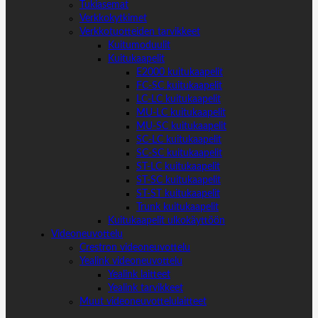
Tukiasemat
Verkkokytkimet
Verkkotuotteiden tarvikkeet
Kuitumoduulit
Kuitukaapelit
E2000 kuitukaapelit
FC-SC kuitukaapelit
LC-LC kuitukaapelit
MU-LC kuitukaapelit
MU-SC kuitukaapelit
SC-LC kuitukaapelit
SC-SC kuitukaapelit
ST-LC kuitukaapelit
ST-SC kuitukaapelit
ST-ST kuitukaapelit
Trunk kuitukaapelit
Kuitukaapelit ulkokäyttöön
Videoneuvottelu
Crestron videoneuvottelu
Yealink videoneuvottelu
Yealink laitteet
Yealink tarvikkeet
Muut videoneuvottelulaitteet