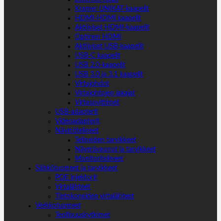
Kramer UNIKAT-kaapelit
HDMI-HDMI kaapelit
Aktiiviset HDMI-kaapelit
Optinen HDMI
Aktiiviset USB-kaapelit
USB-C kaapelit
USB 2.0-kaapelit
USB 3.0 ja 3.1 kaapelit
Virtajohdot
Virtajohtojen jakajat
Virtasovittimet
USB-adapterit
Videoadapterit
Näyttötelineet
Telineiden tarvikkeet
Näyttövaunut ja tarvikkeet
Monitoritelineet
Sähkötuotteet ja tarvikkeet
POE injektorit
Virtalähteet
Tietokoneiden virtalähteet
Verkkotuotteet
Teollisuuskytkimet