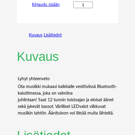
H
Kirjaudu sisään
U
A
W
E
Kuvaus
Lisätiedot
I
S
F
Kuvaus
P
2
8
,
Lyhyt yhteenveto
2
Ota musiikki mukaasi kaikkialle vesitiiviissä Bluetooth-
5
kaiuttimessa, joka on valmiina
G
juhlintaan! Saat 12 tunnin toistoajan ja eloisat äänet
,
sekä jykevät bassot. Värilliset LEDvalot vilkkuvat
H
musiikin tahtiin. Äänituloon voi liittää muita lähteitä.
I
G
H