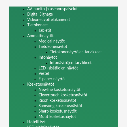
AV-huolto ja asennuspalvelut
Digital Signage
Videoneuvottelukamerat
Tietokoneet
Tabletit
Ammattinäytöt
Medical näytöt
Tietokonenäytöt
Tietokonenäyttöjen tarvikkeet
Infonäytöt
Infonäyttöjen tarvikkeet
LED -sisätilojen näytöt
Vestel
E-paper näyttö
Kosketusnäytöt
Newline kosketusnäytöt
Clevertouch kosketusnäytöt
Ricoh kosketusnäytöt
Samsung kosketusnäytöt
Sharp kosketusnäytöt
Muut kosketusnäytöt
Hotelli tv:t