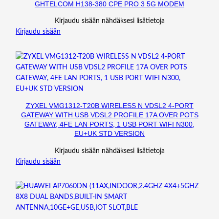
GHTELCOM H138-380 CPE PRO 3 5G MODEM
.
4
Kirjaudu sisään nähdäksesi lisätietoja
B
Kirjaudu sisään
(
S
)
,
(
S
F
ZYXEL VMG1312-T20B WIRELESS N VDSL2 4-PORT
P
GATEWAY WITH USB VDSL2 PROFILE 17A OVER POTS
GATEWAY, 4FE LAN PORTS, 1 USB PORT WIFI N300,
2
EU+UK STD VERSION
8
)
Kirjaudu sisään nähdäksesi lisätietoja
m
Kirjaudu sisään
ä
ä
r
ä