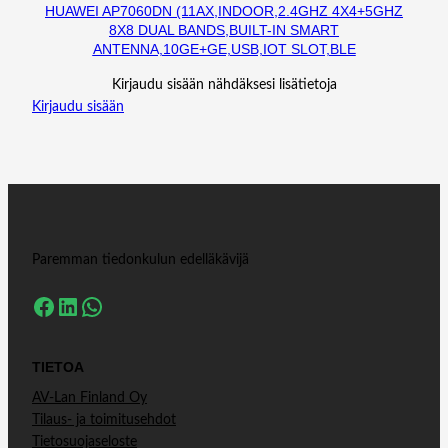
HUAWEI AP7060DN (11AX,INDOOR,2.4GHZ 4X4+5GHZ
8X8 DUAL BANDS,BUILT-IN SMART
ANTENNA,10GE+GE,USB,IOT SLOT,BLE
Kirjaudu sisään nähdäksesi lisätietoja
Kirjaudu sisään
Paremman tiedonkulun edelläkävijä
Facebook
LinkedIn
WhatsApp
TIETOA
AV-Lan Finland Oy
Tilaus- ja toimitusehdot
Tietosuojaseloste