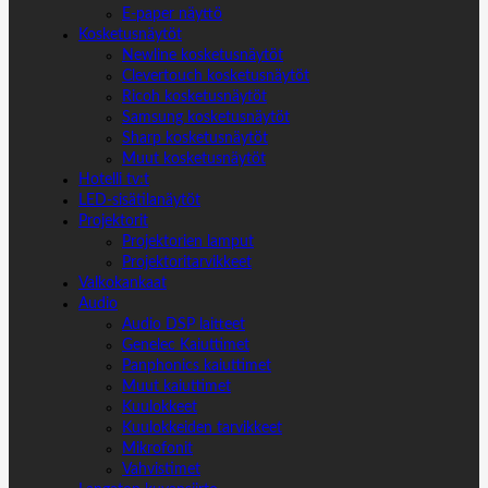
E-paper näyttö
Kosketusnäytöt
Newline kosketusnäytöt
Clevertouch kosketusnäytöt
Ricoh kosketusnäytöt
Samsung kosketusnäytöt
Sharp kosketusnäytöt
Muut kosketusnäytöt
Hotelli tv:t
LED-sisätilanäytöt
Projektorit
Projektorien lamput
Projektoritarvikkeet
Valkokankaat
Audio
Audio DSP laitteet
Genelec Kaiuttimet
Panphonics kaiuttimet
Muut kaiuttimet
Kuulokkeet
Kuulokkeiden tarvikkeet
Mikrofonit
Vahvistimet