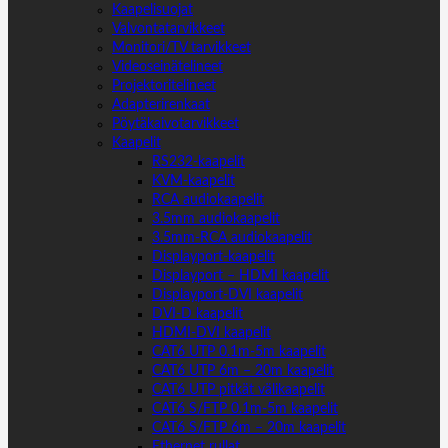
Kaapelisuojat
Valvontatarvikkeet
Monitori/TV tarvikkeet
Videoseinätelineet
Projektoritelineet
Adapterirenkaat
Pöytäkaivotarvikkeet
Kaapelit
RS232-kaapelit
KVM-kaapelit
RCA audiokaapelit
3.5mm audiokaapelit
3.5mm-RCA audiokaapelit
Displayport-kaapelit
Displayport – HDMI kaapelit
Displayport-DVI kaapelit
DVI-D kaapelit
HDMI-DVI kaapelit
CAT6 UTP 0.1m-5m kaapelit
CAT6 UTP 6m – 20m kaapelit
CAT6 UTP pitkät välikaapelit
CAT6 S/FTP 0.1m-5m kaapelit
CAT6 S/FTP 6m – 20m kaapelit
Ethernet rullat