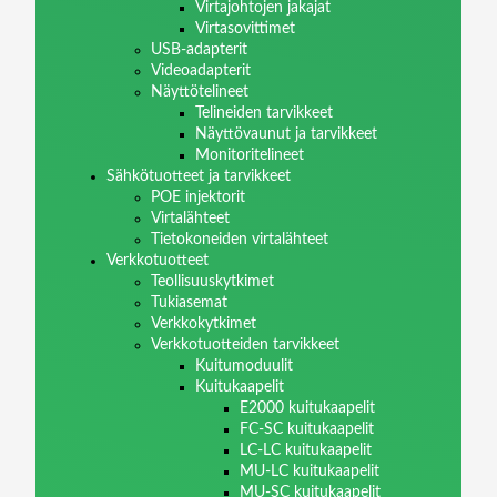
Virtajohtojen jakajat
Virtasovittimet
USB-adapterit
Videoadapterit
Näyttötelineet
Telineiden tarvikkeet
Näyttövaunut ja tarvikkeet
Monitoritelineet
Sähkötuotteet ja tarvikkeet
POE injektorit
Virtalähteet
Tietokoneiden virtalähteet
Verkkotuotteet
Teollisuuskytkimet
Tukiasemat
Verkkokytkimet
Verkkotuotteiden tarvikkeet
Kuitumoduulit
Kuitukaapelit
E2000 kuitukaapelit
FC-SC kuitukaapelit
LC-LC kuitukaapelit
MU-LC kuitukaapelit
MU-SC kuitukaapelit