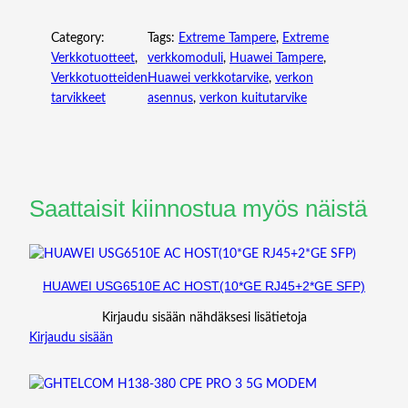
L
Category:
Tags:
Extreme Tampere
, 
Extreme
E
Verkkotuotteet
, 
verkkomoduli
, 
Huawei Tampere
, 
S
Verkkotuotteiden
Huawei verkkotarvike
, 
verkon
,
tarvikkeet
asennus
, 
verkon kuitutarvike
3
M
,
(
S
F
Saattaisit kiinnostua myös näistä
P
2
8
)
HUAWEI USG6510E AC HOST(10*GE RJ45+2*GE SFP)
,
Kirjaudu sisään nähdäksesi lisätietoja
C
Kirjaudu sisään
C
2
P
0