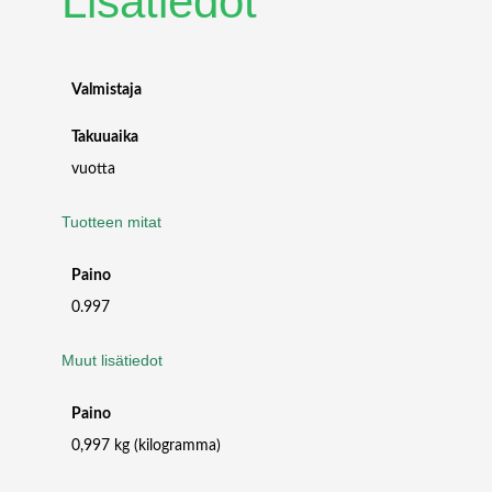
Lisätiedot
S
P
E
E
Valmistaja
D
D
Takuuaika
I
vuotta
R
E
Tuotteen mitat
C
T
-
Paino
A
0.997
T
T
Muut lisätiedot
A
C
Paino
H
C
0,997 kg (kilogramma)
A
B