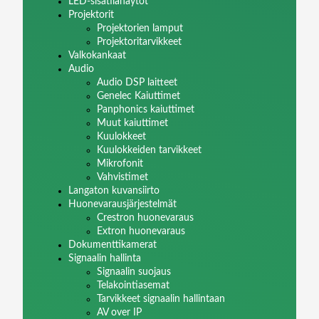
LED-sisätilanäytöt
Projektorit
Projektorien lamput
Projektoritarvikkeet
Valkokankaat
Audio
Audio DSP laitteet
Genelec Kaiuttimet
Panphonics kaiuttimet
Muut kaiuttimet
Kuulokkeet
Kuulokkeiden tarvikkeet
Mikrofonit
Vahvistimet
Langaton kuvansiirto
Huonevarausjärjestelmät
Crestron huonevaraus
Extron huonevaraus
Dokumenttikamerat
Signaalin hallinta
Signaalin suojaus
Telakointiasemat
Tarvikkeet signaalin hallintaan
AV over IP