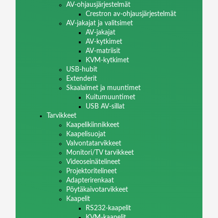
AV-ohjausjärjestelmät
Crestron av-ohjausjärjestelmät
AV-jakajat ja valitsimet
AV-jakajat
AV-kytkimet
AV-matriisit
KVM-kytkimet
USB-hubit
Extenderit
Skaalaimet ja muuntimet
Kuitumuuntimet
USB AV-sillat
Tarvikkeet
Kaapelikiinnikkeet
Kaapelisuojat
Valvontatarvikkeet
Monitori/TV tarvikkeet
Videoseinätelineet
Projektoritelineet
Adapterirenkaat
Pöytäkaivotarvikkeet
Kaapelit
RS232-kaapelit
KVM-kaapelit