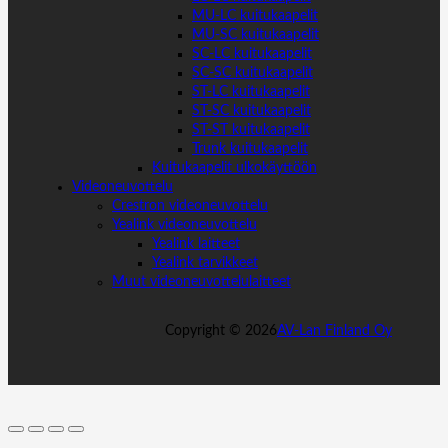
MU-LC kuitukaapelit
MU-SC kuitukaapelit
SC-LC kuitukaapelit
SC-SC kuitukaapelit
ST-LC kuitukaapelit
ST-SC kuitukaapelit
ST-ST kuitukaapelit
Trunk kuitukaapelit
Kuitukaapelit ulkokäyttöön
Videoneuvottelu
Crestron videoneuvottelu
Yealink videoneuvottelu
Yealink laitteet
Yealink tarvikkeet
Muut videoneuvottelulaitteet
Copyright ©
2026
AV-Lan Finland Oy