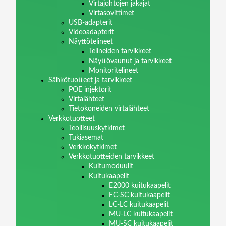
Virtajohtojen jakajat
Virtasovittimet
USB-adapterit
Videoadapterit
Näyttötelineet
Telineiden tarvikkeet
Näyttövaunut ja tarvikkeet
Monitoritelineet
Sähkötuotteet ja tarvikkeet
POE injektorit
Virtalähteet
Tietokoneiden virtalähteet
Verkkotuotteet
Teollisuuskytkimet
Tukiasemat
Verkkokytkimet
Verkkotuotteiden tarvikkeet
Kuitumoduulit
Kuitukaapelit
E2000 kuitukaapelit
FC-SC kuitukaapelit
LC-LC kuitukaapelit
MU-LC kuitukaapelit
MU-SC kuitukaapelit