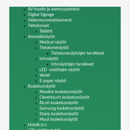
AV-huolto ja asennuspalvelut
Digital Signage
Videoneuvottelukamerat
Tietokoneet
Tabletit
Ammattinäytöt
Medical näytöt
Tietokonenäytöt
Tietokonenäyttöjen tarvikkeet
Infonäytöt
Infonäyttöjen tarvikkeet
LED -sisätilojen näytöt
Vestel
E-paper näyttö
Kosketusnäytöt
Newline kosketusnäytöt
Clevertouch kosketusnäytöt
Ricoh kosketusnäytöt
Samsung kosketusnäytöt
Sharp kosketusnäytöt
Muut kosketusnäytöt
Hotelli tv:t