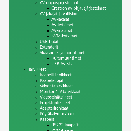
AV-ohjausjärjestelmät
Crestron av-ohjausjärjestelmät
AV-jakajat ja valitsimet
AV-jakajat
AV-kytkimet
AV-matriisit
KVM-kytkimet
USB-hubit
Extenderit
Skaalaimet ja muuntimet
Kuitumuuntimet
USB AV-sillat
Tarvikkeet
Kaapelikiinnikkeet
Kaapelisuojat
Valvontatarvikkeet
Monitori/TV tarvikkeet
Videoseinätelineet
Projektoritelineet
Adapterirenkaat
Pöytäkaivotarvikkeet
Kaapelit
RS232-kaapelit
KVM-kaapelit