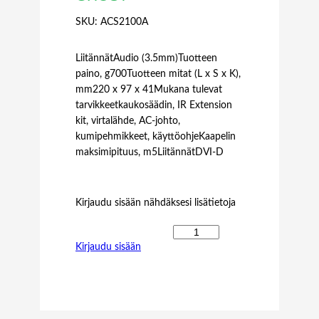
SKU:
ACS2100A
LiitännätAudio (3.5mm)Tuotteen
paino, g700Tuotteen mitat (L x S x K),
mm220 x 97 x 41Mukana tulevat
tarvikkeetkaukosäädin, IR Extension
kit, virtalähde, AC-johto,
kumipehmikkeet, käyttöohjeKaapelin
maksimipituus, m5LiitännätDVI-D
Kirjaudu sisään nähdäksesi lisätietoja
B
Kirjaudu sisään
L
A
C
K
B