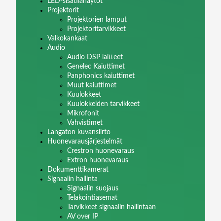
LED-sisätilanäytöt
Projektorit
Projektorien lamput
Projektoritarvikkeet
Valkokankaat
Audio
Audio DSP laitteet
Genelec Kaiuttimet
Panphonics kaiuttimet
Muut kaiuttimet
Kuulokkeet
Kuulokkeiden tarvikkeet
Mikrofonit
Vahvistimet
Langaton kuvansiirto
Huonevarausjärjestelmät
Crestron huonevaraus
Extron huonevaraus
Dokumenttikamerat
Signaalin hallinta
Signaalin suojaus
Telakointiasemat
Tarvikkeet signaalin hallintaan
AV over IP