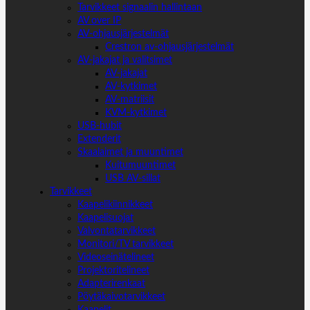
Tarvikkeet signaalin hallintaan
AV over IP
AV-ohjausjärjestelmät
Crestron av-ohjausjärjestelmät
AV-jakajat ja valitsimet
AV-jakajat
AV-kytkimet
AV-matriisit
KVM-kytkimet
USB-hubit
Extenderit
Skaalaimet ja muuntimet
Kuitumuuntimet
USB AV-sillat
Tarvikkeet
Kaapelikiinnikkeet
Kaapelisuojat
Valvontatarvikkeet
Monitori/TV tarvikkeet
Videoseinätelineet
Projektoritelineet
Adapterirenkaat
Pöytäkaivotarvikkeet
Kaapelit