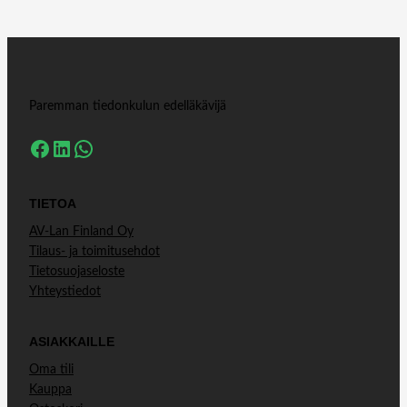
Paremman tiedonkulun edelläkävijä
Facebook
LinkedIn
WhatsApp
TIETOA
AV-Lan Finland Oy
Tilaus- ja toimitusehdot
Tietosuojaseloste
Yhteystiedot
ASIAKKAILLE
Oma tili
Kauppa