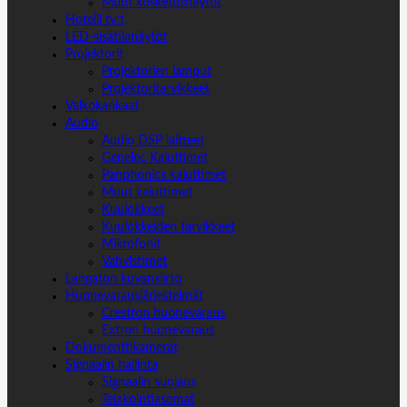
Muut kosketusnäytöt
Hotelli tv:t
LED-sisätilanäytöt
Projektorit
Projektorien lamput
Projektoritarvikkeet
Valkokankaat
Audio
Audio DSP laitteet
Genelec Kaiuttimet
Panphonics kaiuttimet
Muut kaiuttimet
Kuulokkeet
Kuulokkeiden tarvikkeet
Mikrofonit
Vahvistimet
Langaton kuvansiirto
Huonevarausjärjestelmät
Crestron huonevaraus
Extron huonevaraus
Dokumenttikamerat
Signaalin hallinta
Signaalin suojaus
Telakointiasemat