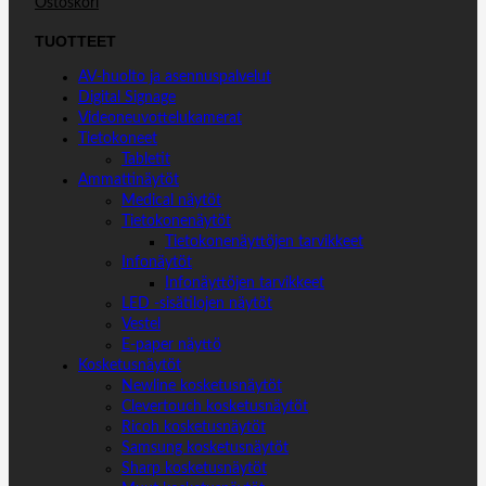
Ostoskori
TUOTTEET
AV-huolto ja asennuspalvelut
Digital Signage
Videoneuvottelukamerat
Tietokoneet
Tabletit
Ammattinäytöt
Medical näytöt
Tietokonenäytöt
Tietokonenäyttöjen tarvikkeet
Infonäytöt
Infonäyttöjen tarvikkeet
LED -sisätilojen näytöt
Vestel
E-paper näyttö
Kosketusnäytöt
Newline kosketusnäytöt
Clevertouch kosketusnäytöt
Ricoh kosketusnäytöt
Samsung kosketusnäytöt
Sharp kosketusnäytöt