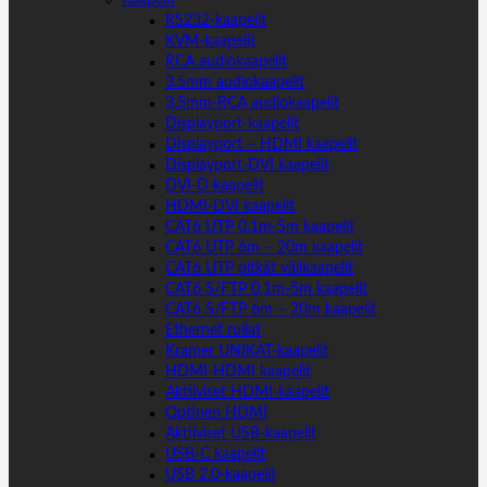
RS232-kaapelit
KVM-kaapelit
RCA audiokaapelit
3.5mm audiokaapelit
3.5mm-RCA audiokaapelit
Displayport-kaapelit
Displayport – HDMI kaapelit
Displayport-DVI kaapelit
DVI-D kaapelit
HDMI-DVI kaapelit
CAT6 UTP 0.1m-5m kaapelit
CAT6 UTP 6m – 20m kaapelit
CAT6 UTP pitkät välikaapelit
CAT6 S/FTP 0.1m-5m kaapelit
CAT6 S/FTP 6m – 20m kaapelit
Ethernet rullat
Kramer UNIKAT-kaapelit
HDMI-HDMI kaapelit
Aktiiviset HDMI-kaapelit
Optinen HDMI
Aktiiviset USB-kaapelit
USB-C kaapelit
USB 2.0-kaapelit