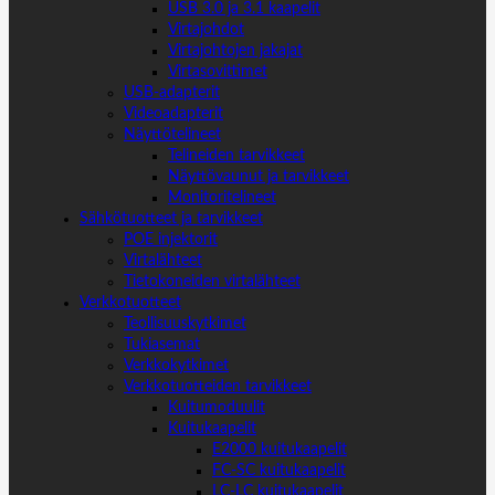
USB 3.0 ja 3.1 kaapelit
Virtajohdot
Virtajohtojen jakajat
Virtasovittimet
USB-adapterit
Videoadapterit
Näyttötelineet
Telineiden tarvikkeet
Näyttövaunut ja tarvikkeet
Monitoritelineet
Sähkötuotteet ja tarvikkeet
POE injektorit
Virtalähteet
Tietokoneiden virtalähteet
Verkkotuotteet
Teollisuuskytkimet
Tukiasemat
Verkkokytkimet
Verkkotuotteiden tarvikkeet
Kuitumoduulit
Kuitukaapelit
E2000 kuitukaapelit
FC-SC kuitukaapelit
LC-LC kuitukaapelit