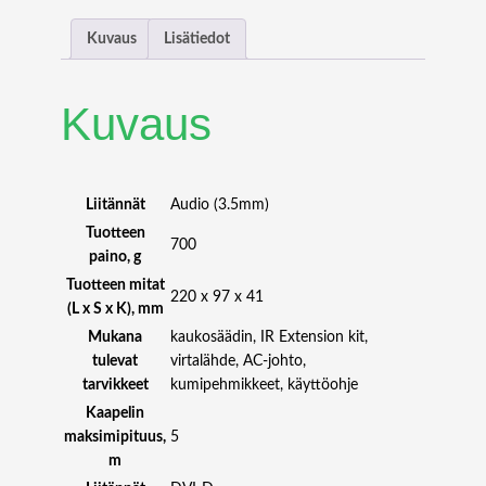
O
X
Kuvaus
Lisätiedot
V
G
A
Kuvaus
D
D
C
G
Liitännät
Audio (3.5mm)
H
Tuotteen
700
O
paino, g
S
Tuotteen mitat
T
220 x 97 x 41
(L x S x K), mm
m
Mukana
kaukosäädin, IR Extension kit,
ä
tulevat
virtalähde, AC-johto,
ä
tarvikkeet
kumipehmikkeet, käyttöohje
r
Kaapelin
ä
maksimipituus,
5
m