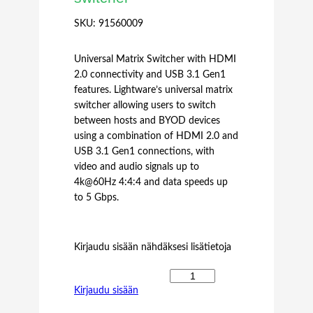
SKU:
91560009
Universal Matrix Switcher with HDMI
2.0 connectivity and USB 3.1 Gen1
features. Lightware’s universal matrix
switcher allowing users to switch
between hosts and BYOD devices
using a combination of HDMI 2.0 and
USB 3.1 Gen1 connections, with
video and audio signals up to
4k@60Hz 4:4:4 and data speeds up
to 5 Gbps.
Kirjaudu sisään nähdäksesi lisätietoja
L
Kirjaudu sisään
i
g