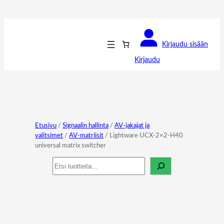
Kirjaudu sisään
Kirjaudu
Etusivu
/
Signaalin hallinta
/
AV-jakajat ja
valitsimet
/
AV-matriisit
/ Lightware UCX-2×2-H40
universal matrix switcher
Haku