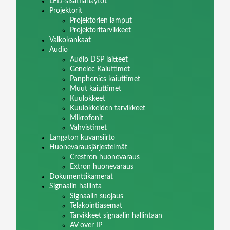
LED-sisätilanäytöt
Projektorit
Projektorien lamput
Projektoritarvikkeet
Valkokankaat
Audio
Audio DSP laitteet
Genelec Kaiuttimet
Panphonics kaiuttimet
Muut kaiuttimet
Kuulokkeet
Kuulokkeiden tarvikkeet
Mikrofonit
Vahvistimet
Langaton kuvansiirto
Huonevarausjärjestelmät
Crestron huonevaraus
Extron huonevaraus
Dokumenttikamerat
Signaalin hallinta
Signaalin suojaus
Telakointiasemat
Tarvikkeet signaalin hallintaan
AV over IP