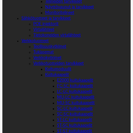
Telineiden tarvikkeet
Näyttövaunut ja tarvikkeet
Monitoritelineet
Sähkötuotteet ja tarvikkeet
POE injektorit
Virtalähteet
Tietokoneiden virtalähteet
Verkkotuotteet
Teollisuuskytkimet
Tukiasemat
Verkkokytkimet
Verkkotuotteiden tarvikkeet
Kuitumoduulit
Kuitukaapelit
E2000 kuitukaapelit
FC-SC kuitukaapelit
LC-LC kuitukaapelit
MU-LC kuitukaapelit
MU-SC kuitukaapelit
SC-LC kuitukaapelit
SC-SC kuitukaapelit
ST-LC kuitukaapelit
ST-SC kuitukaapelit
ST-ST kuitukaapelit