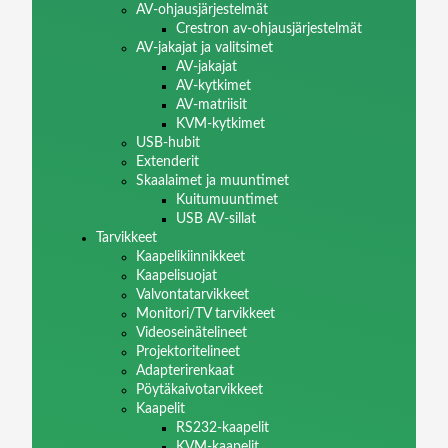
AV-ohjausjärjestelmät
Crestron av-ohjausjärjestelmät
AV-jakajat ja valitsimet
AV-jakajat
AV-kytkimet
AV-matriisit
KVM-kytkimet
USB-hubit
Extenderit
Skaalaimet ja muuntimet
Kuitumuuntimet
USB AV-sillat
Tarvikkeet
Kaapelikiinnikkeet
Kaapelisuojat
Valvontatarvikkeet
Monitori/TV tarvikkeet
Videoseinätelineet
Projektoritelineet
Adapterirenkaat
Pöytäkaivotarvikkeet
Kaapelit
RS232-kaapelit
KVM-kaapelit