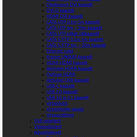
Displayport-DVI kaapelit
DVI-D kaapelit
HDMI-DVI kaapelit
CAT6 UTP 0.1m-5m kaapelit
CAT6 UTP 6m – 20m kaapelit
CAT6 UTP pitkät välikaapelit
CAT6 S/FTP 0.1m-5m kaapelit
CAT6 S/FTP 6m – 20m kaapelit
Ethernet rullat
Kramer UNIKAT-kaapelit
HDMI-HDMI kaapelit
Aktiiviset HDMI-kaapelit
Optinen HDMI
Aktiiviset USB-kaapelit
USB-C kaapelit
USB 2.0-kaapelit
USB 3.0 ja 3.1 kaapelit
Virtajohdot
Virtajohtojen jakajat
Virtasovittimet
USB-adapterit
Videoadapterit
Näyttötelineet