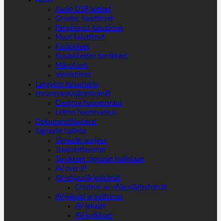
Audio
Audio DSP laitteet
Genelec Kaiuttimet
Panphonics kaiuttimet
Muut kaiuttimet
Kuulokkeet
Kuulokkeiden tarvikkeet
Mikrofonit
Vahvistimet
Langaton kuvansiirto
Huonevarausjärjestelmät
Crestron huonevaraus
Extron huonevaraus
Dokumenttikamerat
Signaalin hallinta
Signaalin suojaus
Telakointiasemat
Tarvikkeet signaalin hallintaan
AV over IP
AV-ohjausjärjestelmät
Crestron av-ohjausjärjestelmät
AV-jakajat ja valitsimet
AV-jakajat
AV-kytkimet