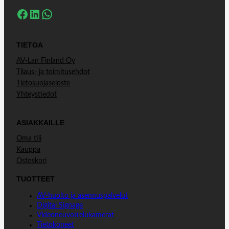
Facebook
LinkedIn
WhatsApp
TIETOA
AV-Lan Finland Oy
Tilaus- ja toimitusehdot
Tietosuojaseloste
Yhteystiedot
ASIAKKAILLE
Oma tili
Kauppa
Ostoskori
TUOTTEET
AV-huolto ja asennuspalvelut
Digital Signage
Videoneuvottelukamerat
Tietokoneet