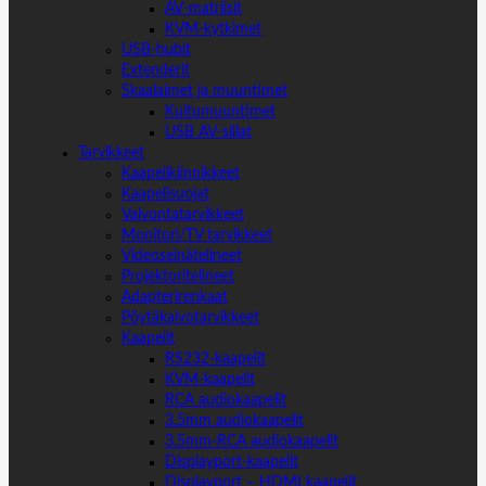
AV-matriisit
KVM-kytkimet
USB-hubit
Extenderit
Skaalaimet ja muuntimet
Kuitumuuntimet
USB AV-sillat
Tarvikkeet
Kaapelikiinnikkeet
Kaapelisuojat
Valvontatarvikkeet
Monitori/TV tarvikkeet
Videoseinätelineet
Projektoritelineet
Adapterirenkaat
Pöytäkaivotarvikkeet
Kaapelit
RS232-kaapelit
KVM-kaapelit
RCA audiokaapelit
3.5mm audiokaapelit
3.5mm-RCA audiokaapelit
Displayport-kaapelit
Displayport – HDMI kaapelit