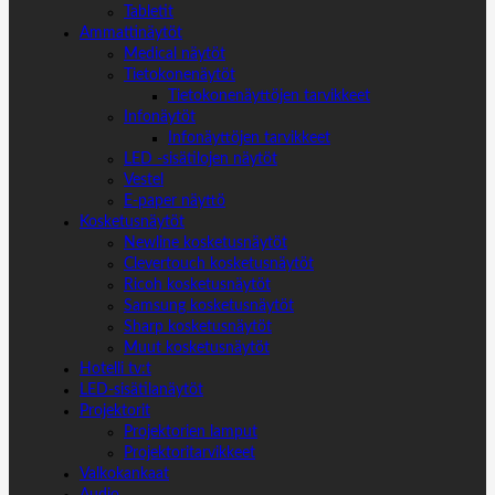
Tabletit
Ammattinäytöt
Medical näytöt
Tietokonenäytöt
Tietokonenäyttöjen tarvikkeet
Infonäytöt
Infonäyttöjen tarvikkeet
LED -sisätilojen näytöt
Vestel
E-paper näyttö
Kosketusnäytöt
Newline kosketusnäytöt
Clevertouch kosketusnäytöt
Ricoh kosketusnäytöt
Samsung kosketusnäytöt
Sharp kosketusnäytöt
Muut kosketusnäytöt
Hotelli tv:t
LED-sisätilanäytöt
Projektorit
Projektorien lamput
Projektoritarvikkeet
Valkokankaat