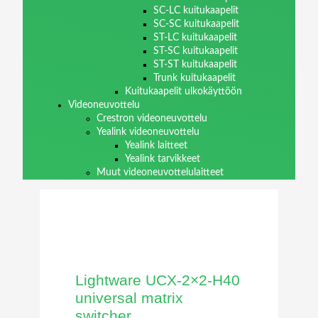
SC-LC kuitukaapelit
SC-SC kuitukaapelit
ST-LC kuitukaapelit
ST-SC kuitukaapelit
ST-ST kuitukaapelit
Trunk kuitukaapelit
Kuitukaapelit ulkokäyttöön
Videoneuvottelu
Crestron videoneuvottelu
Yealink videoneuvottelu
Yealink laitteet
Yealink tarvikkeet
Muut videoneuvottelulaitteet
Lightware UCX-2×2-H40
universal matrix
switcher