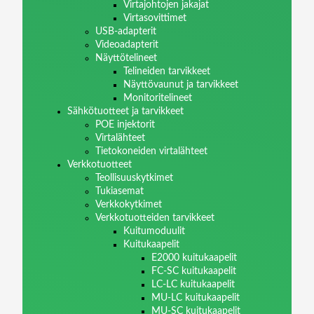
Virtajohtojen jakajat
Virtasovittimet
USB-adapterit
Videoadapterit
Näyttötelineet
Telineiden tarvikkeet
Näyttövaunut ja tarvikkeet
Monitoritelineet
Sähkötuotteet ja tarvikkeet
POE injektorit
Virtalähteet
Tietokoneiden virtalähteet
Verkkotuotteet
Teollisuuskytkimet
Tukiasemat
Verkkokytkimet
Verkkotuotteiden tarvikkeet
Kuitumoduulit
Kuitukaapelit
E2000 kuitukaapelit
FC-SC kuitukaapelit
LC-LC kuitukaapelit
MU-LC kuitukaapelit
MU-SC kuitukaapelit