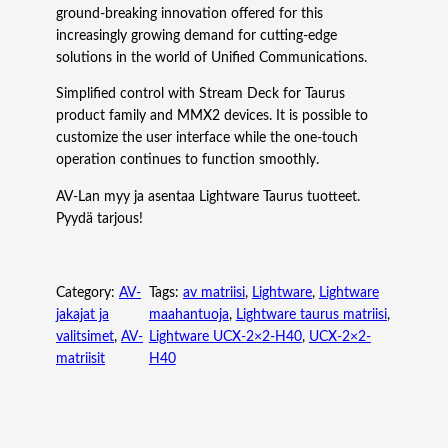
ground-breaking innovation offered for this
increasingly growing demand for cutting-edge
solutions in the world of Unified Communications.
Simplified control with Stream Deck for Taurus
product family and MMX2 devices. It is possible to
customize the user interface while the one-touch
operation continues to function smoothly.
AV-Lan myy ja asentaa Lightware Taurus tuotteet.
Pyydä tarjous!
Category:
AV-
Tags:
av matriisi
, 
Lightware
, 
Lightware
jakajat ja
maahantuoja
, 
Lightware taurus matriisi
, 
valitsimet
, 
AV-
Lightware UCX-2×2-H40
, 
UCX-2×2-
matriisit
H40