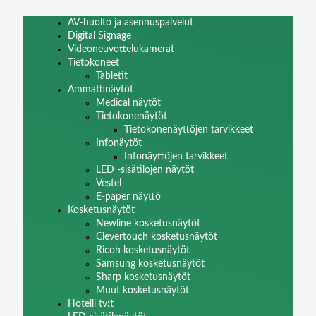
AV-huolto ja asennuspalvelut
Digital Signage
Videoneuvottelukamerat
Tietokoneet
Tabletit
Ammattinäytöt
Medical näytöt
Tietokonenäytöt
Tietokonenäyttöjen tarvikkeet
Infonäytöt
Infonäyttöjen tarvikkeet
LED -sisätilojen näytöt
Vestel
E-paper näyttö
Kosketusnäytöt
Newline kosketusnäytöt
Clevertouch kosketusnäytöt
Ricoh kosketusnäytöt
Samsung kosketusnäytöt
Sharp kosketusnäytöt
Muut kosketusnäytöt
Hotelli tv:t