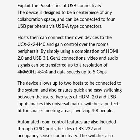
v
Exploit the Possibilities of USB connectivity
e
The device is designed to be a centerpiece of any
r
collaboration space, and can be connected to four
s
USB peripherals via USB-A type connectors.
a
l
Hosts then can connect their own devices to the
m
UCX-2×2-H40 and gain control over the rooms
a
peripherals. By simply using a combination of HDMI
t
2.0 and USB 3.1 Gen1 connections, video and audio
r
signals can be transferred up to a resolution of
i
4k@60Hz 4:4:4 and data speeds up to 5 Gbps.
x
The device allows up to two hosts to be connected to
s
the system, and also ensures quick and easy switching
w
between the users. Two sets of HDMI 2.0 and USB
i
inputs makes this universal matrix switcher a perfect
t
fit for smaller meeting areas, involving 4-8 people.
c
h
Automated room control features are also included
e
through GPIO ports, besides of RS-232 and
r
occupancy sensor connectivity. The switcher also
m