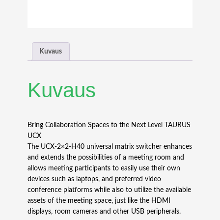
h
t
w
a
r
Kuvaus
e
U
C
Kuvaus
X
-
2
×
Bring Collaboration Spaces to the Next Level TAURUS
2
UCX
-
The UCX-2×2-H40 universal matrix switcher enhances
H
and extends the possibilities of a meeting room and
4
allows meeting participants to easily use their own
0
devices such as laptops, and preferred video
u
conference platforms while also to utilize the available
n
assets of the meeting space, just like the HDMI
i
displays, room cameras and other USB peripherals.