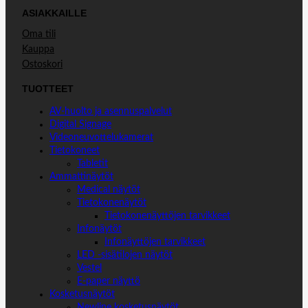
ASIAKKAILLE
Oma tili
Kauppa
Ostoskori
TUOTTEET
AV-huolto ja asennuspalvelut
Digital Signage
Videoneuvottelukamerat
Tietokoneet
Tabletit
Ammattinäytöt
Medical näytöt
Tietokonenäytöt
Tietokonenäyttöjen tarvikkeet
Infonäytöt
Infonäyttöjen tarvikkeet
LED -sisätilojen näytöt
Vestel
E-paper näyttö
Kosketusnäytöt
Newline kosketusnäytöt