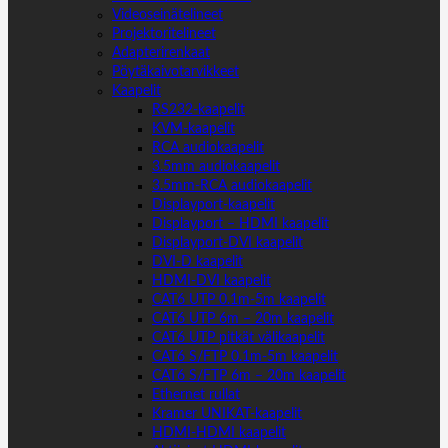
Videoseinätelineet
Projektoritelineet
Adapterirenkaat
Pöytäkaivotarvikkeet
Kaapelit
RS232-kaapelit
KVM-kaapelit
RCA audiokaapelit
3.5mm audiokaapelit
3.5mm-RCA audiokaapelit
Displayport-kaapelit
Displayport – HDMI kaapelit
Displayport-DVI kaapelit
DVI-D kaapelit
HDMI-DVI kaapelit
CAT6 UTP 0.1m-5m kaapelit
CAT6 UTP 6m – 20m kaapelit
CAT6 UTP pitkät välikaapelit
CAT6 S/FTP 0.1m-5m kaapelit
CAT6 S/FTP 6m – 20m kaapelit
Ethernet rullat
Kramer UNIKAT-kaapelit
HDMI-HDMI kaapelit