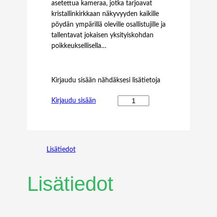
asetettua kameraa, jotka tarjoavat
kristallinkirkkaan näkyvyyden kaikille
pöydän ympärillä oleville osallistujille ja
tallentavat jokaisen yksityiskohdan
poikkeuksellisella…
Kirjaudu sisään nähdäksesi lisätietoja
Y
Kirjaudu sisään
E
A
L
I
Lisätiedot
N
K
M
Lisätiedot
T
O
W