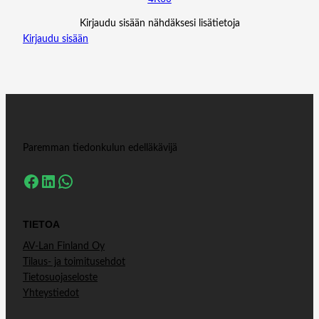
Kirjaudu sisään nähdäksesi lisätietoja
Kirjaudu sisään
Paremman tiedonkulun edelläkävijä
Facebook
LinkedIn
WhatsApp
TIETOA
AV-Lan Finland Oy
Tilaus- ja toimitusehdot
Tietosuojaseloste
Yhteystiedot