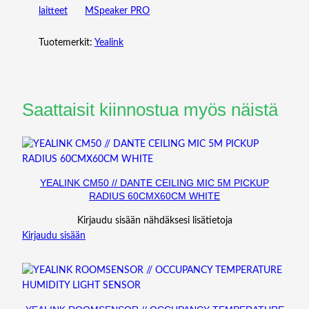
2
laitteet
MSpeaker PRO
°
M
Tuotemerkit:
Yealink
I
C
S
M
Saattaisit kiinnostua myös näistä
A
G
N
E
T
YEALINK CM50 // DANTE CEILING MIC 5M PICKUP
I
RADIUS 60CMX60CM WHITE
C
Kirjaudu sisään nähdäksesi lisätietoja
P
Kirjaudu sisään
R
I
V
A
C