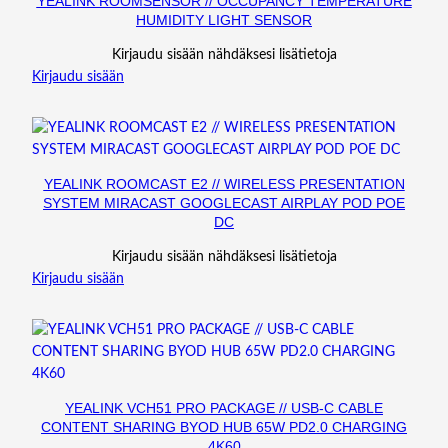
YEALINK ROOMSENSOR // OCCUPANCY TEMPERATURE
Y
HUMIDITY LIGHT SENSOR
C
O
Kirjaudu sisään nähdäksesi lisätietoja
V
Kirjaudu sisään
E
R
m
ä
YEALINK ROOMCAST E2 // WIRELESS PRESENTATION
ä
SYSTEM MIRACAST GOOGLECAST AIRPLAY POD POE
r
DC
ä
Kirjaudu sisään nähdäksesi lisätietoja
Kirjaudu sisään
YEALINK VCH51 PRO PACKAGE // USB-C CABLE
CONTENT SHARING BYOD HUB 65W PD2.0 CHARGING
4K60