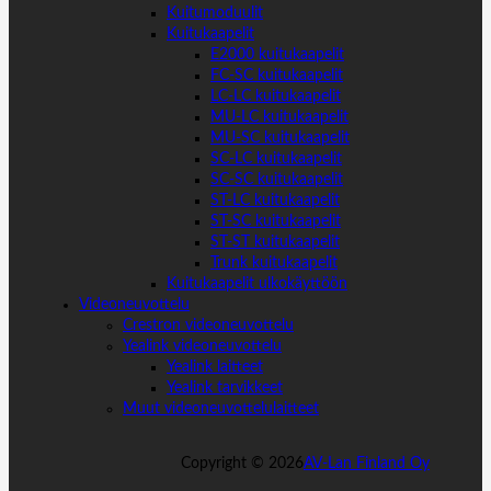
Kuitumoduulit
Kuitukaapelit
E2000 kuitukaapelit
FC-SC kuitukaapelit
LC-LC kuitukaapelit
MU-LC kuitukaapelit
MU-SC kuitukaapelit
SC-LC kuitukaapelit
SC-SC kuitukaapelit
ST-LC kuitukaapelit
ST-SC kuitukaapelit
ST-ST kuitukaapelit
Trunk kuitukaapelit
Kuitukaapelit ulkokäyttöön
Videoneuvottelu
Crestron videoneuvottelu
Yealink videoneuvottelu
Yealink laitteet
Yealink tarvikkeet
Muut videoneuvottelulaitteet
Copyright ©
2026
AV-Lan Finland Oy