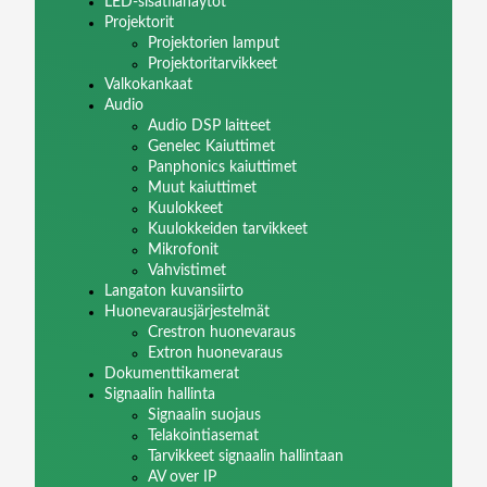
LED-sisätilanäytöt
Projektorit
Projektorien lamput
Projektoritarvikkeet
Valkokankaat
Audio
Audio DSP laitteet
Genelec Kaiuttimet
Panphonics kaiuttimet
Muut kaiuttimet
Kuulokkeet
Kuulokkeiden tarvikkeet
Mikrofonit
Vahvistimet
Langaton kuvansiirto
Huonevarausjärjestelmät
Crestron huonevaraus
Extron huonevaraus
Dokumenttikamerat
Signaalin hallinta
Signaalin suojaus
Telakointiasemat
Tarvikkeet signaalin hallintaan
AV over IP