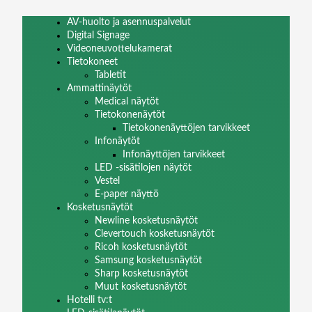
AV-huolto ja asennuspalvelut
Digital Signage
Videoneuvottelukamerat
Tietokoneet
Tabletit
Ammattinäytöt
Medical näytöt
Tietokonenäytöt
Tietokonenäyttöjen tarvikkeet
Infonäytöt
Infonäyttöjen tarvikkeet
LED -sisätilojen näytöt
Vestel
E-paper näyttö
Kosketusnäytöt
Newline kosketusnäytöt
Clevertouch kosketusnäytöt
Ricoh kosketusnäytöt
Samsung kosketusnäytöt
Sharp kosketusnäytöt
Muut kosketusnäytöt
Hotelli tv:t