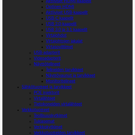
Aktiiviset HDMI-kaapelit
Optinen HDMI
Aktiiviset USB-kaapelit
USB-C kaapelit
USB 2.0-kaapelit
USB 3.0 ja 3.1 kaapelit
Virtajohdot
Virtajohtojen jakajat
Virtasovittimet
USB-adapterit
Videoadapterit
Näyttötelineet
Telineiden tarvikkeet
Näyttövaunut ja tarvikkeet
Monitoritelineet
Sähkötuotteet ja tarvikkeet
POE injektorit
Virtalähteet
Tietokoneiden virtalähteet
Verkkotuotteet
Teollisuuskytkimet
Tukiasemat
Verkkokytkimet
Verkkotuotteiden tarvikkeet