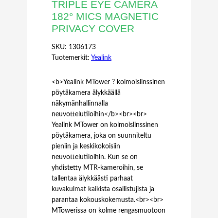
TRIPLE EYE CAMERA
182° MICS MAGNETIC
PRIVACY COVER
SKU:
1306173
Tuotemerkit:
Yealink
<b>Yealink MTower ? kolmoislinssinen
pöytäkamera älykkäällä
näkymänhallinnalla
neuvottelutiloihin</b><br><br>
Yealink MTower on kolmoislinssinen
pöytäkamera, joka on suunniteltu
pieniin ja keskikokoisiin
neuvottelutiloihin. Kun se on
yhdistetty MTR-kameroihin, se
tallentaa älykkäästi parhaat
kuvakulmat kaikista osallistujista ja
parantaa kokouskokemusta.<br><br>
MTowerissa on kolme rengasmuotoon