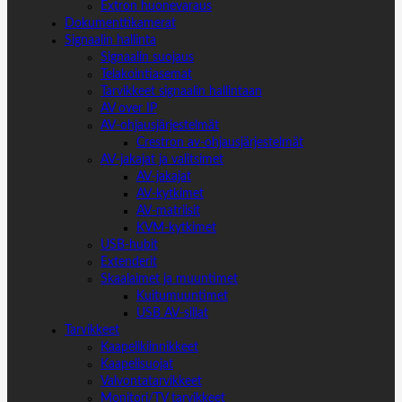
Extron huonevaraus
Dokumenttikamerat
Signaalin hallinta
Signaalin suojaus
Telakointiasemat
Tarvikkeet signaalin hallintaan
AV over IP
AV-ohjausjärjestelmät
Crestron av-ohjausjärjestelmät
AV-jakajat ja valitsimet
AV-jakajat
AV-kytkimet
AV-matriisit
KVM-kytkimet
USB-hubit
Extenderit
Skaalaimet ja muuntimet
Kuitumuuntimet
USB AV-sillat
Tarvikkeet
Kaapelikiinnikkeet
Kaapelisuojat
Valvontatarvikkeet
Monitori/TV tarvikkeet