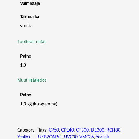
E
Valmistaja
R
/
Takuuaika
/
vuotta
T
R
Tuotteen mitat
I
P
L
Paino
E
1.3
E
Y
Muut lisätiedot
E
C
Paino
A
M
1,3 kg (kilogramma)
E
R
A
1
Category:
Tags:
CP50
, 
CPE40
, 
CT300
, 
DE300
, 
RCH80
, 
8
Yealink
USB2CAT5E
, 
UVC30
, 
VMC35
, 
Yealink