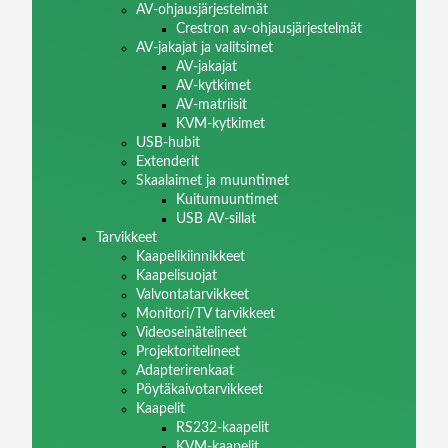
AV-ohjausjärjestelmät
Crestron av-ohjausjärjestelmät
AV-jakajat ja valitsimet
AV-jakajat
AV-kytkimet
AV-matriisit
KVM-kytkimet
USB-hubit
Extenderit
Skaalaimet ja muuntimet
Kuitumuuntimet
USB AV-sillat
Tarvikkeet
Kaapelikiinnikkeet
Kaapelisuojat
Valvontatarvikkeet
Monitori/TV tarvikkeet
Videoseinätelineet
Projektoritelineet
Adapterirenkaat
Pöytäkaivotarvikkeet
Kaapelit
RS232-kaapelit
KVM-kaapelit