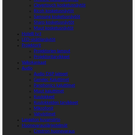
Clevertouch kosketusnäytöt
Ricoh kosketusnäytöt
Samsung kosketusnäytöt
Sharp kosketusnäytöt
Muut kosketusnäytöt
Hotelli tv:t
LED-sisätilanäytöt
Projektorit
Projektorien lamput
Projektoritarvikkeet
Valkokankaat
Audio
Audio DSP laitteet
Genelec Kaiuttimet
Panphonics kaiuttimet
Muut kaiuttimet
Kuulokkeet
Kuulokkeiden tarvikkeet
Mikrofonit
Vahvistimet
Langaton kuvansiirto
Huonevarausjärjestelmät
Crestron huonevaraus