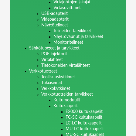
Virtajohtojen jakajat
Virtasovittimet
USB-adapterit
Videoadapterit
Näyttötelineet
Telineiden tarvikkeet
Näyttövaunut ja tarvikkeet
Monitoritelineet
Sähkötuotteet ja tarvikkeet
POE injektorit
Virtalähteet
Tietokoneiden virtalähteet
Verkkotuotteet
Teollisuuskytkimet
Tukiasemat
Verkkokytkimet
Verkkotuotteiden tarvikkeet
Kuitumoduulit
Kuitukaapelit
E2000 kuitukaapelit
FC-SC kuitukaapelit
LC-LC kuitukaapelit
MU-LC kuitukaapelit
MU-SC kuitukaapelit