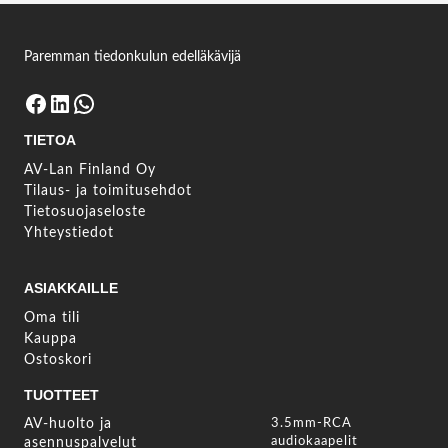
Kirjaudu sisään
Paremman tiedonkulun edelläkävijä
Facebook
LinkedIn
WhatsApp
TIETOA
AV-Lan Finland Oy
Tilaus- ja toimitusehdot
Tietosuojaseloste
Yhteystiedot
ASIAKKAILLE
Oma tili
Kauppa
Ostoskori
TUOTTEET
AV-huolto ja
3.5mm-RCA
audiokaapelit
asennuspalvelut