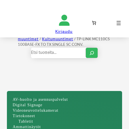
Kirjaudu sisään
Kirjaudu
Etusivu
/
Signaalin hallinta
/
Skaalaimet ja
muuntimet
/
Kuitumuuntimet
/ TP-LINK MC110CS
100BASE-FX TO TX SINGLE SC CONV.
Haku
AV-huolto ja asennuspalvelut
Digital Signage
Videoneuvottelukamerat
Tietokoneet
Tabletit
Ammattinäytöt