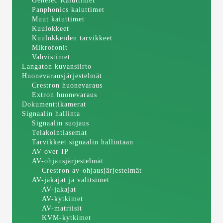
Genelec Kaiuttimet
Panphonics kaiuttimet
Muut kaiuttimet
Kuulokkeet
Kuulokkeiden tarvikkeet
Mikrofonit
Vahvistimet
Langaton kuvansiirto
Huonevarausjärjestelmät
Crestron huonevaraus
Extron huonevaraus
Dokumenttikamerat
Signaalin hallinta
Signaalin suojaus
Telakointiasemat
Tarvikkeet signaalin hallintaan
AV over IP
AV-ohjausjärjestelmät
Crestron av-ohjausjärjestelmät
AV-jakajat ja valitsimet
AV-jakajat
AV-kytkimet
AV-matriisit
KVM-kytkimet