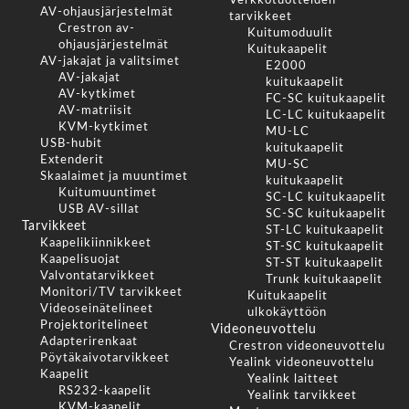
Verkkotuotteiden
AV-ohjausjärjestelmät
tarvikkeet
Crestron av-
Kuitumoduulit
ohjausjärjestelmät
Kuitukaapelit
AV-jakajat ja valitsimet
E2000
AV-jakajat
kuitukaapelit
AV-kytkimet
FC-SC kuitukaapelit
AV-matriisit
LC-LC kuitukaapelit
KVM-kytkimet
MU-LC
USB-hubit
kuitukaapelit
Extenderit
MU-SC
Skaalaimet ja muuntimet
kuitukaapelit
Kuitumuuntimet
SC-LC kuitukaapelit
USB AV-sillat
SC-SC kuitukaapelit
Tarvikkeet
ST-LC kuitukaapelit
Kaapelikiinnikkeet
ST-SC kuitukaapelit
Kaapelisuojat
ST-ST kuitukaapelit
Valvontatarvikkeet
Trunk kuitukaapelit
Monitori/TV tarvikkeet
Kuitukaapelit
Videoseinätelineet
ulkokäyttöön
Projektoritelineet
Videoneuvottelu
Adapterirenkaat
Crestron videoneuvottelu
Pöytäkaivotarvikkeet
Yealink videoneuvottelu
Kaapelit
Yealink laitteet
RS232-kaapelit
Yealink tarvikkeet
KVM-kaapelit