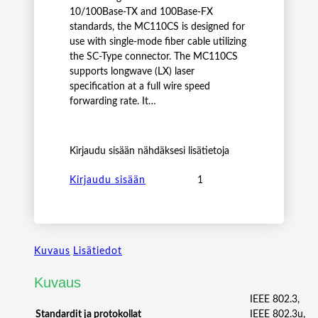
10/100Base-TX and 100Base-FX
standards, the MC110CS is designed for
use with single-mode fiber cable utilizing
the SC-Type connector. The MC110CS
supports longwave (LX) laser
specification at a full wire speed
forwarding rate. It…
Kirjaudu sisään nähdäksesi lisätietoja
T
Kirjaudu sisään
P
-
L
I
Kuvaus
Lisätiedot
N
K
Kuvaus
M
C
IEEE 802.3,
1
Standardit ja protokollat
IEEE 802.3u,