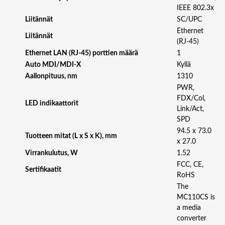
1
IEEE 802.3x
0
Liitännät
SC/UPC
C
Ethernet
Liitännät
S
(RJ-45)
1
Ethernet LAN (RJ-45) porttien määrä
1
0
Auto MDI/MDI-X
Kyllä
0
Aallonpituus, nm
1310
B
PWR,
A
FDX/Col,
S
LED indikaattorit
Link/Act,
E
SPD
-
94.5 x 73.0
F
Tuotteen mitat (L x S x K), mm
x 27.0
X
Virrankulutus, W
1.52
T
FCC, CE,
O
Sertifikaatit
RoHS
T
X
The
S
MC110CS is
I
a media
N
converter