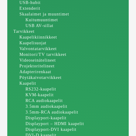
USB-hubit
Extenderit
Skaalaimet ja muuntimet
Kuitumuuntimet
USB AV-sillat
Tarvikkeet
Kaapelikiinnikkeet
Kaapelisuojat
Valvontatarvikkeet
Monitori/TV tarvikkeet
Videoseinätelineet
Projektoritelineet
Adapterirenkaat
Pöytäkaivotarvikkeet
Kaapelit
RS232-kaapelit
KVM-kaapelit
RCA audiokaapelit
3.5mm audiokaapelit
3.5mm-RCA audiokaapelit
Displayport-kaapelit
Displayport – HDMI kaapelit
Displayport-DVI kaapelit
DVI-D kaapelit