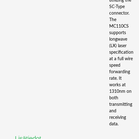
utilizing the
SC-Type
connector.
The
MC110CS
supports
longwave
(LX) laser
specification
at a full wire
speed
forwarding
rate. It
works at
1310nm on
both
transmitting
and
receiving
data.
Lisätiedot