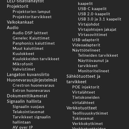
LED-sisätilanäytöt
kaapelit
Projektorit
USB-C kaapelit
Projektorien lamput
USB 2.0-kaapelit
Projektoritarvikkeet
USB 3.0 ja 3.1 kaapelit
Valkokankaat
Virtajohdot
Audio
Virtajohtojen jakajat
Audio DSP laitteet
Virtasovittimet
Genelec Kaiuttimet
USB-adapterit
Panphonics kaiuttimet
Videoadapterit
Muut kaiuttimet
Näyttötelineet
Kuulokkeet
Telineiden tarvikkeet
Kuulokkeiden tarvikkeet
Näyttövaunut ja
Mikrofonit
tarvikkeet
Vahvistimet
Monitoritelineet
Langaton kuvansiirto
Sähkötuotteet ja
Huonevarausjärjestelmät
tarvikkeet
Crestron huonevaraus
POE injektorit
Extron huonevaraus
Virtalähteet
Dokumenttikamerat
Tietokoneiden
Signaalin hallinta
virtalähteet
Signaalin suojaus
Verkkotuotteet
Telakointiasemat
Teollisuuskytkimet
Tarvikkeet signaalin
Tukiasemat
hallintaan
Verkkokytkimet
AV over IP