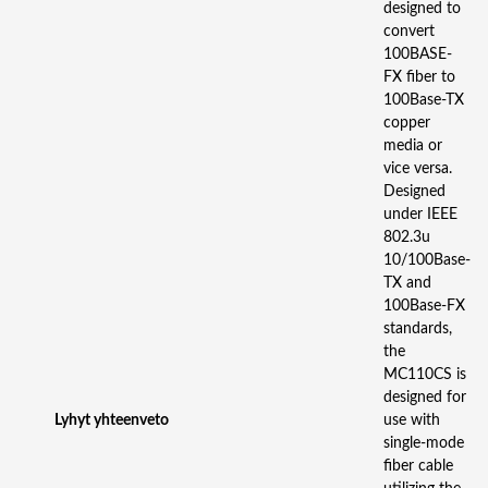
G
designed to
L
convert
E
100BASE-
S
FX fiber to
C
100Base-TX
C
copper
O
media or
N
vice versa.
V
Designed
.
under IEEE
m
802.3u
ä
10/100Base-
ä
TX and
r
100Base-FX
ä
standards,
the
MC110CS is
designed for
Lyhyt yhteenveto
use with
single-mode
fiber cable