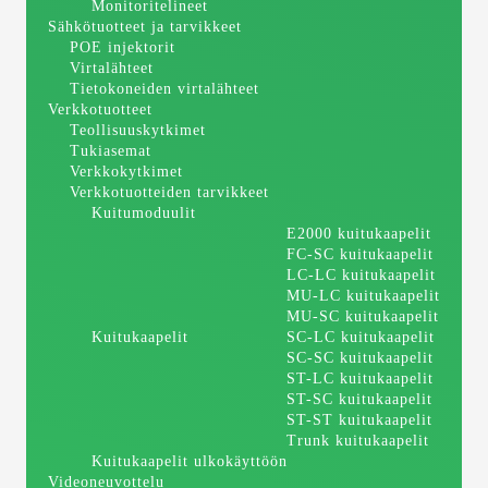
Monitoritelineet
Sähkötuotteet ja tarvikkeet
POE injektorit
Virtalähteet
Tietokoneiden virtalähteet
Verkkotuotteet
Teollisuuskytkimet
Tukiasemat
Verkkokytkimet
Verkkotuotteiden tarvikkeet
Kuitumoduulit
E2000 kuitukaapelit
FC-SC kuitukaapelit
LC-LC kuitukaapelit
MU-LC kuitukaapelit
MU-SC kuitukaapelit
Kuitukaapelit
SC-LC kuitukaapelit
SC-SC kuitukaapelit
ST-LC kuitukaapelit
ST-SC kuitukaapelit
ST-ST kuitukaapelit
Trunk kuitukaapelit
Kuitukaapelit ulkokäyttöön
Videoneuvottelu