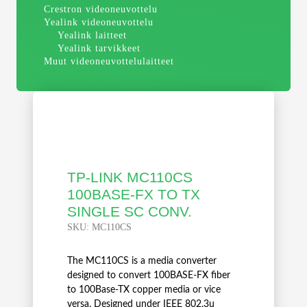
Crestron videoneuvottelu
Yealink videoneuvottelu
Yealink laitteet
Yealink tarvikkeet
Muut videoneuvottelulaitteet
TP-LINK MC110CS
100BASE-FX TO TX
SINGLE SC CONV.
SKU:
MC110CS
The MC110CS is a media converter
designed to convert 100BASE-FX fiber
to 100Base-TX copper media or vice
versa. Designed under IEEE 802.3u