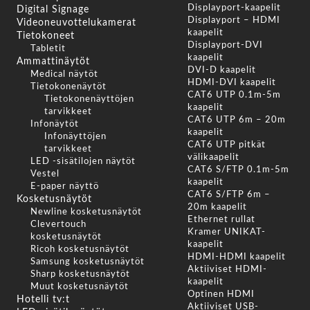
Displayport-kaapelit
Digital Signage
Displayport – HDMI
Videoneuvottelukamerat
kaapelit
Tietokoneet
Displayport-DVI
Tabletit
kaapelit
Ammattinäytöt
DVI-D kaapelit
Medical näytöt
HDMI-DVI kaapelit
Tietokonenäytöt
CAT6 UTP 0.1m-5m
Tietokonenäyttöjen
kaapelit
tarvikkeet
CAT6 UTP 6m – 20m
Infonäytöt
kaapelit
Infonäyttöjen
CAT6 UTP pitkät
tarvikkeet
välikaapelit
LED -sisätilojen näytöt
CAT6 S/FTP 0.1m-5m
Vestel
kaapelit
E-paper näyttö
CAT6 S/FTP 6m –
Kosketusnäytöt
20m kaapelit
Newline kosketusnäytöt
Ethernet rullat
Clevertouch
Kramer UNIKAT-
kosketusnäytöt
kaapelit
Ricoh kosketusnäytöt
HDMI-HDMI kaapelit
Samsung kosketusnäytöt
Aktiiviset HDMI-
Sharp kosketusnäytöt
kaapelit
Muut kosketusnäytöt
Optinen HDMI
Hotelli tv:t
Aktiiviset USB-