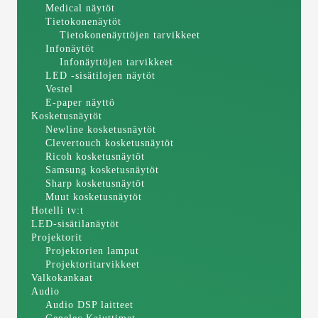
Medical näytöt
Tietokonenäytöt
Tietokonenäyttöjen tarvikkeet
Infonäytöt
Infonäyttöjen tarvikkeet
LED -sisätilojen näytöt
Vestel
E-paper näyttö
Kosketusnäytöt
Newline kosketusnäytöt
Clevertouch kosketusnäytöt
Ricoh kosketusnäytöt
Samsung kosketusnäytöt
Sharp kosketusnäytöt
Muut kosketusnäytöt
Hotelli tv:t
LED-sisätilanäytöt
Projektorit
Projektorien lamput
Projektoritarvikkeet
Valkokankaat
Audio
Audio DSP laitteet