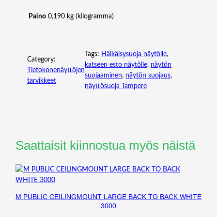
ä
Paino
0,190 kg (kilogramma)
ä
r
ä
Tags:
Häikäisysuoja näytölle
, 
Category:
katseen esto näytölle
, 
näytön
Tietokonenäyttöjen
suojaaminen
, 
näytön suojaus
, 
tarvikkeet
näyttösuoja Tampere
Saattaisit kiinnostua myös näistä
M PUBLIC CEILINGMOUNT LARGE BACK TO BACK WHITE
3000