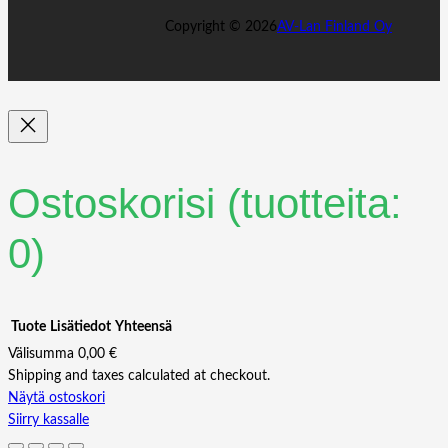
Copyright ©
2026
AV-Lan Finland Oy
Ostoskorisi
(tuotteita:
0)
Tuote
Lisätiedot
Yhteensä
Välisumma
0,00 €
Shipping and taxes calculated at checkout.
Tuotteet
Näytä ostoskori
Siirry kassalle