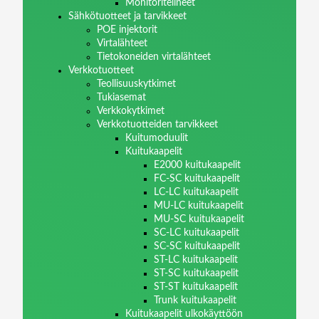
Monitoritelineet
Sähkötuotteet ja tarvikkeet
POE injektorit
Virtalähteet
Tietokoneiden virtalähteet
Verkkotuotteet
Teollisuuskytkimet
Tukiasemat
Verkkokytkimet
Verkkotuotteiden tarvikkeet
Kuitumoduulit
Kuitukaapelit
E2000 kuitukaapelit
FC-SC kuitukaapelit
LC-LC kuitukaapelit
MU-LC kuitukaapelit
MU-SC kuitukaapelit
SC-LC kuitukaapelit
SC-SC kuitukaapelit
ST-LC kuitukaapelit
ST-SC kuitukaapelit
ST-ST kuitukaapelit
Trunk kuitukaapelit
Kuitukaapelit ulkokäyttöön