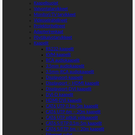
Kaapelisuojat
Valvontatarvikkeet
Monitori/TV tarvikkeet
Videoseinätelineet
Projektoritelineet
Adapterirenkaat
Pöytäkaivotarvikkeet
Kaapelit
RS232-kaapelit
KVM-kaapelit
RCA audiokaapelit
3.5mm audiokaapelit
3.5mm-RCA audiokaapelit
Displayport-kaapelit
Displayport – HDMI kaapelit
Displayport-DVI kaapelit
DVI-D kaapelit
HDMI-DVI kaapelit
CAT6 UTP 0.1m-5m kaapelit
CAT6 UTP 6m – 20m kaapelit
CAT6 UTP pitkät välikaapelit
CAT6 S/FTP 0.1m-5m kaapelit
CAT6 S/FTP 6m – 20m kaapelit
Ethernet rullat