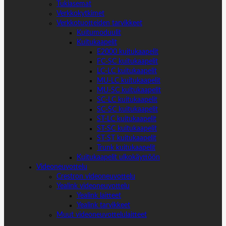
Tukiasemat
Verkkokytkimet
Verkkotuotteiden tarvikkeet
Kuitumoduulit
Kuitukaapelit
E2000 kuitukaapelit
FC-SC kuitukaapelit
LC-LC kuitukaapelit
MU-LC kuitukaapelit
MU-SC kuitukaapelit
SC-LC kuitukaapelit
SC-SC kuitukaapelit
ST-LC kuitukaapelit
ST-SC kuitukaapelit
ST-ST kuitukaapelit
Trunk kuitukaapelit
Kuitukaapelit ulkokäyttöön
Videoneuvottelu
Crestron videoneuvottelu
Yealink videoneuvottelu
Yealink laitteet
Yealink tarvikkeet
Muut videoneuvottelulaitteet