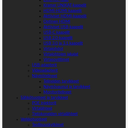
Kramer UNIKAT-kaapelit
HDMI-HDMI kaapelit
Aktiiviset HDMI-kaapelit
Optinen HDMI
Aktiiviset USB-kaapelit
USB-C kaapelit
USB 2.0-kaapelit
USB 3.0 ja 3.1 kaapelit
Virtajohdot
Virtajohtojen jakajat
Virtasovittimet
USB-adapterit
Videoadapterit
Näyttötelineet
Telineiden tarvikkeet
Näyttövaunut ja tarvikkeet
Monitoritelineet
Sähkötuotteet ja tarvikkeet
POE injektorit
Virtalähteet
Tietokoneiden virtalähteet
Verkkotuotteet
Teollisuuskytkimet