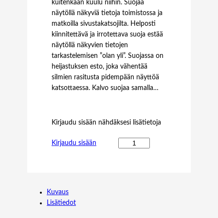
kuitenkaan kuulu niihin. Suojaa
näytöllä näkyviä tietoja toimistossa ja
matkoilla sivustakatsojilta. Helposti
kiinnitettävä ja irrotettava suoja estää
näytöllä näkyvien tietojen
tarkastelemisen ”olan yli”. Suojassa on
heijastuksen esto, joka vähentää
silmien rasitusta pidempään näyttöä
katsottaessa. Kalvo suojaa samalla…
Kirjaudu sisään nähdäksesi lisätietoja
T
Kirjaudu sisään
A
R
G
U
Kuvaus
S
Lisätiedot
P
R