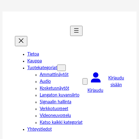
Tietoa
Kauppa
Tuotekategoriat
Ammattinäytöt
Kirjaudu
Audio
sisään
Kosketusnäytöt
Kirjaudu
Langaton kuvansiirto
Signaalin hallinta
Verkkotuotteet
Videoneuvottelu
Katso kaikki kategoriat
Yhteystiedot