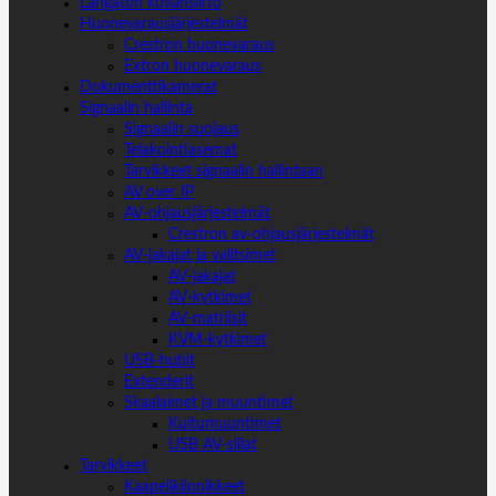
Langaton kuvansiirto
Huonevarausjärjestelmät
Crestron huonevaraus
Extron huonevaraus
Dokumenttikamerat
Signaalin hallinta
Signaalin suojaus
Telakointiasemat
Tarvikkeet signaalin hallintaan
AV over IP
AV-ohjausjärjestelmät
Crestron av-ohjausjärjestelmät
AV-jakajat ja valitsimet
AV-jakajat
AV-kytkimet
AV-matriisit
KVM-kytkimet
USB-hubit
Extenderit
Skaalaimet ja muuntimet
Kuitumuuntimet
USB AV-sillat
Tarvikkeet
Kaapelikiinnikkeet