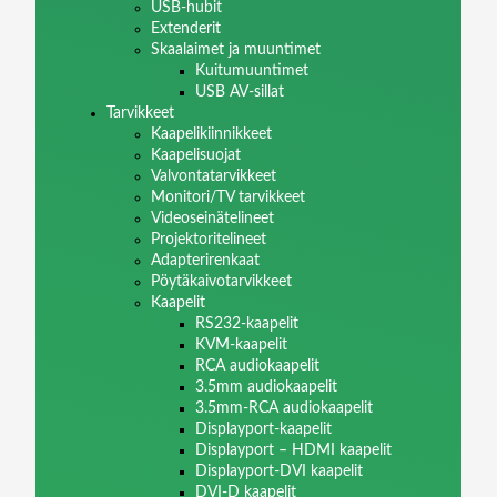
USB-hubit
Extenderit
Skaalaimet ja muuntimet
Kuitumuuntimet
USB AV-sillat
Tarvikkeet
Kaapelikiinnikkeet
Kaapelisuojat
Valvontatarvikkeet
Monitori/TV tarvikkeet
Videoseinätelineet
Projektoritelineet
Adapterirenkaat
Pöytäkaivotarvikkeet
Kaapelit
RS232-kaapelit
KVM-kaapelit
RCA audiokaapelit
3.5mm audiokaapelit
3.5mm-RCA audiokaapelit
Displayport-kaapelit
Displayport – HDMI kaapelit
Displayport-DVI kaapelit
DVI-D kaapelit