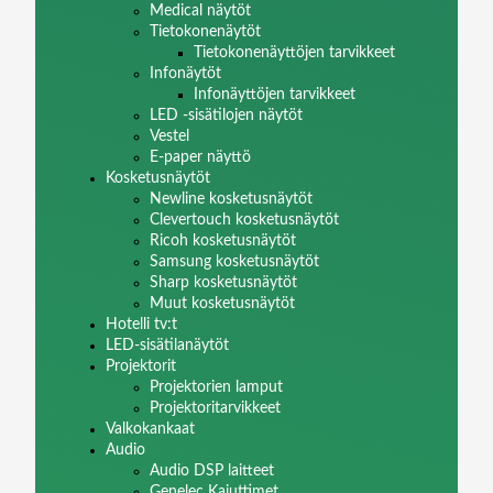
Medical näytöt
Tietokonenäytöt
Tietokonenäyttöjen tarvikkeet
Infonäytöt
Infonäyttöjen tarvikkeet
LED -sisätilojen näytöt
Vestel
E-paper näyttö
Kosketusnäytöt
Newline kosketusnäytöt
Clevertouch kosketusnäytöt
Ricoh kosketusnäytöt
Samsung kosketusnäytöt
Sharp kosketusnäytöt
Muut kosketusnäytöt
Hotelli tv:t
LED-sisätilanäytöt
Projektorit
Projektorien lamput
Projektoritarvikkeet
Valkokankaat
Audio
Audio DSP laitteet
Genelec Kaiuttimet