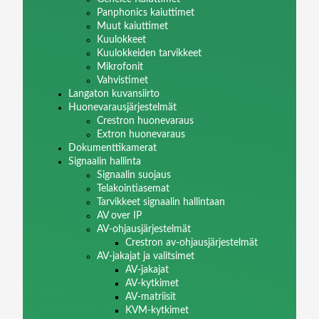
Panphonics kaiuttimet
Muut kaiuttimet
Kuulokkeet
Kuulokkeiden tarvikkeet
Mikrofonit
Vahvistimet
Langaton kuvansiirto
Huonevarausjärjestelmät
Crestron huonevaraus
Extron huonevaraus
Dokumenttikamerat
Signaalin hallinta
Signaalin suojaus
Telakointiasemat
Tarvikkeet signaalin hallintaan
AV over IP
AV-ohjausjärjestelmät
Crestron av-ohjausjärjestelmät
AV-jakajat ja valitsimet
AV-jakajat
AV-kytkimet
AV-matriisit
KVM-kytkimet