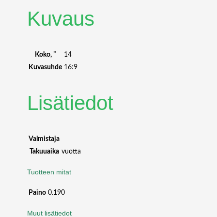
I
Kuvaus
V
A
C
Y
Koko, ”
14
S
Kuvasuhde
16:9
C
R
Lisätiedot
E
E
N
1
4
Valmistaja
"
Takuuaika
vuotta
W
1
Tuotteen mitat
6
:
Paino
0.190
9
Muut lisätiedot
m