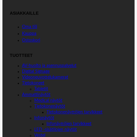
ASIAKKAILLE
Oma tili
Kauppa
Ostoskori
TUOTTEET
AV-huolto ja asennuspalvelut
Digital Signage
Videoneuvottelukamerat
Tietokoneet
Tabletit
Ammattinäytöt
Medical näytöt
Tietokonenäytöt
Tietokonenäyttöjen tarvikkeet
Infonäytöt
Infonäyttöjen tarvikkeet
LED -sisätilojen näytöt
Vestel