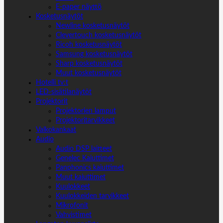
E-paper näyttö
Kosketusnäytöt
Newline kosketusnäytöt
Clevertouch kosketusnäytöt
Ricoh kosketusnäytöt
Samsung kosketusnäytöt
Sharp kosketusnäytöt
Muut kosketusnäytöt
Hotelli tv:t
LED-sisätilanäytöt
Projektorit
Projektorien lamput
Projektoritarvikkeet
Valkokankaat
Audio
Audio DSP laitteet
Genelec Kaiuttimet
Panphonics kaiuttimet
Muut kaiuttimet
Kuulokkeet
Kuulokkeiden tarvikkeet
Mikrofonit
Vahvistimet