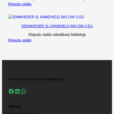
Kirjaudu sisään
SENNHEISER SL HANDHELD 865 DW-3-EU
Kirjaudu sisään nähdäksesi lisätietoja
Kirjaudu sisään
Paremman tiedonkulun edelläkävijä
Facebook
LinkedIn
WhatsApp
TIETOA