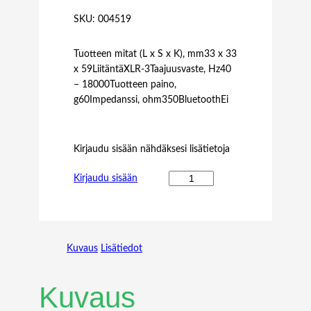
SKU:
004519
Tuotteen mitat (L x S x K), mm33 x 33
x 59LiitäntäXLR-3Taajuusvaste, Hz40
– 18000Tuotteen paino,
g60Impedanssi, ohm350BluetoothEi
Kirjaudu sisään nähdäksesi lisätietoja
S
Kirjaudu sisään
E
N
N
H
Kuvaus
Lisätiedot
E
I
S
Kuvaus
E