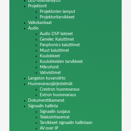
LED-sisätilanäytöt
Projektorit
Projektorien lamput
Projektoritarvikkeet
Valkokankaat
Audio
Audio DSP laitteet
Genelec Kaiuttimet
Panphonics kaiuttimet
Muut kaiuttimet
Kuulokkeet
Kuulokkeiden tarvikkeet
Mikrofonit
Vahvistimet
Langaton kuvansiirto
Huonevarausjärjestelmät
Crestron huonevaraus
Extron huonevaraus
Dokumenttikamerat
Signaalin hallinta
Signaalin suojaus
Telakointiasemat
Tarvikkeet signaalin hallintaan
AV over IP