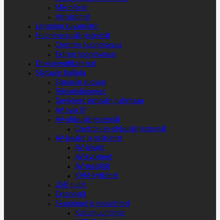
Mikrofonit
Vahvistimet
Langaton kuvansiirto
Huonevarausjärjestelmät
Crestron huonevaraus
Extron huonevaraus
Dokumenttikamerat
Signaalin hallinta
Signaalin suojaus
Telakointiasemat
Tarvikkeet signaalin hallintaan
AV over IP
AV-ohjausjärjestelmät
Crestron av-ohjausjärjestelmät
AV-jakajat ja valitsimet
AV-jakajat
AV-kytkimet
AV-matriisit
KVM-kytkimet
USB-hubit
Extenderit
Skaalaimet ja muuntimet
Kuitumuuntimet