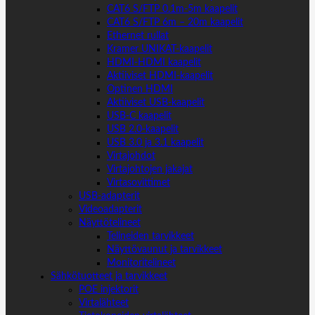
CAT6 S/FTP 0.1m-5m kaapelit
CAT6 S/FTP 6m – 20m kaapelit
Ethernet rullat
Kramer UNIKAT-kaapelit
HDMI-HDMI kaapelit
Aktiiviset HDMI-kaapelit
Optinen HDMI
Aktiiviset USB-kaapelit
USB-C kaapelit
USB 2.0-kaapelit
USB 3.0 ja 3.1 kaapelit
Virtajohdot
Virtajohtojen jakajat
Virtasovittimet
USB-adapterit
Videoadapterit
Näyttötelineet
Telineiden tarvikkeet
Näyttövaunut ja tarvikkeet
Monitoritelineet
Sähkötuotteet ja tarvikkeet
POE injektorit
Virtalähteet