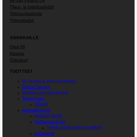
AV-Lan Finland Oy
Tilaus- ja toimitusehdot
Tietosuojaseloste
Yhteystiedot
ASIAKKAILLE
Oma tili
Kauppa
Ostoskori
TUOTTEET
AV-huolto ja asennuspalvelut
Digital Signage
Videoneuvottelukamerat
Tietokoneet
Tabletit
Ammattinäytöt
Medical näytöt
Tietokonenäytöt
Tietokonenäyttöjen tarvikkeet
Infonäytöt