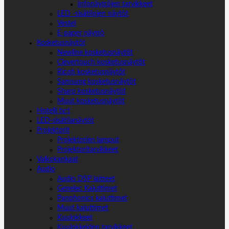
Infonäyttöjen tarvikkeet
LED -sisätilojen näytöt
Vestel
E-paper näyttö
Kosketusnäytöt
Newline kosketusnäytöt
Clevertouch kosketusnäytöt
Ricoh kosketusnäytöt
Samsung kosketusnäytöt
Sharp kosketusnäytöt
Muut kosketusnäytöt
Hotelli tv:t
LED-sisätilanäytöt
Projektorit
Projektorien lamput
Projektoritarvikkeet
Valkokankaat
Audio
Audio DSP laitteet
Genelec Kaiuttimet
Panphonics kaiuttimet
Muut kaiuttimet
Kuulokkeet
Kuulokkeiden tarvikkeet