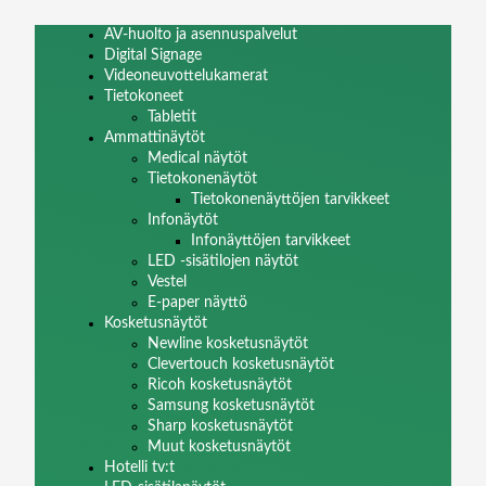
AV-huolto ja asennuspalvelut
Digital Signage
Videoneuvottelukamerat
Tietokoneet
Tabletit
Ammattinäytöt
Medical näytöt
Tietokonenäytöt
Tietokonenäyttöjen tarvikkeet
Infonäytöt
Infonäyttöjen tarvikkeet
LED -sisätilojen näytöt
Vestel
E-paper näyttö
Kosketusnäytöt
Newline kosketusnäytöt
Clevertouch kosketusnäytöt
Ricoh kosketusnäytöt
Samsung kosketusnäytöt
Sharp kosketusnäytöt
Muut kosketusnäytöt
Hotelli tv:t