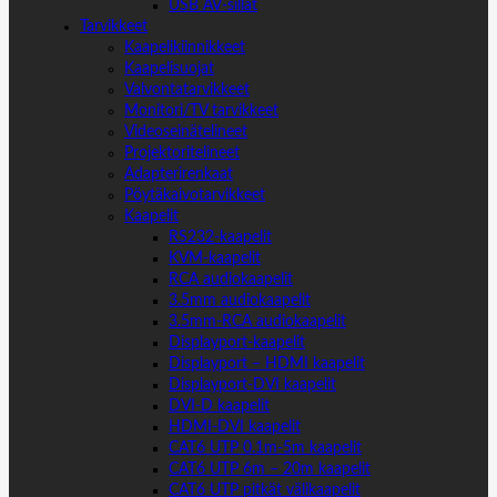
USB AV-sillat
Tarvikkeet
Kaapelikiinnikkeet
Kaapelisuojat
Valvontatarvikkeet
Monitori/TV tarvikkeet
Videoseinätelineet
Projektoritelineet
Adapterirenkaat
Pöytäkaivotarvikkeet
Kaapelit
RS232-kaapelit
KVM-kaapelit
RCA audiokaapelit
3.5mm audiokaapelit
3.5mm-RCA audiokaapelit
Displayport-kaapelit
Displayport – HDMI kaapelit
Displayport-DVI kaapelit
DVI-D kaapelit
HDMI-DVI kaapelit
CAT6 UTP 0.1m-5m kaapelit
CAT6 UTP 6m – 20m kaapelit
CAT6 UTP pitkät välikaapelit