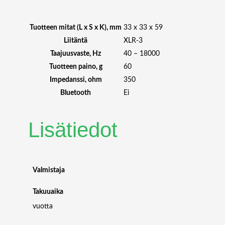
R
E
6
Tuotteen mitat (L x S x K), mm
33 x 33 x 59
0
Liitäntä
XLR-3
4
Taajuusvaste, Hz
40 – 18000
I
Tuotteen paino, g
60
N
Impedanssi, ohm
350
S
T
Bluetooth
Ei
R
U
Lisätiedot
M
E
N
T
T
Valmistaja
I
M
Takuuaika
I
vuotta
K
R