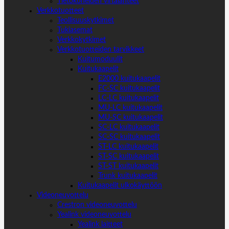
Tietokoneiden virtalähteet
Verkkotuotteet
Teollisuuskytkimet
Tukiasemat
Verkkokytkimet
Verkkotuotteiden tarvikkeet
Kuitumoduulit
Kuitukaapelit
E2000 kuitukaapelit
FC-SC kuitukaapelit
LC-LC kuitukaapelit
MU-LC kuitukaapelit
MU-SC kuitukaapelit
SC-LC kuitukaapelit
SC-SC kuitukaapelit
ST-LC kuitukaapelit
ST-SC kuitukaapelit
ST-ST kuitukaapelit
Trunk kuitukaapelit
Kuitukaapelit ulkokäyttöön
Videoneuvottelu
Crestron videoneuvottelu
Yealink videoneuvottelu
Yealink laitteet