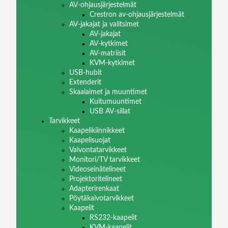
AV-ohjausjärjestelmät
Crestron av-ohjausjärjestelmät
AV-jakajat ja valitsimet
AV-jakajat
AV-kytkimet
AV-matriisit
KVM-kytkimet
USB-hubit
Extenderit
Skaalaimet ja muuntimet
Kuitumuuntimet
USB AV-sillat
Tarvikkeet
Kaapelikiinnikkeet
Kaapelisuojat
Valvontatarvikkeet
Monitori/TV tarvikkeet
Videoseinätelineet
Projektoritelineet
Adapterirenkaat
Pöytäkaivotarvikkeet
Kaapelit
RS232-kaapelit
KVM-kaapelit