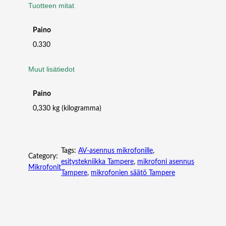
Tuotteen mitat
O
F
Paino
O
N
0.330
I
m
Muut lisätiedot
ä
ä
Paino
r
0,330 kg (kilogramma)
ä
Tags:
AV-asennus mikrofonille
, 
Category:
esitystekniikka Tampere
, 
mikrofoni asennus
Mikrofonit
Tampere
, 
mikrofonien säätö Tampere