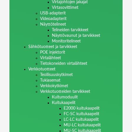
Virtajohtojen jakajat
Virtasovittimet
USB-adapterit
Videoadapterit
Näyttötelineet
Telineiden tarvikkeet
Näyttövaunut ja tarvikkeet
Monitoritelineet
Sähkötuotteet ja tarvikkeet
POE injektorit
Virtalähteet
Tietokoneiden virtalähteet
Verkkotuotteet
Teollisuuskytkimet
Tukiasemat
Verkkokytkimet
Verkkotuotteiden tarvikkeet
Kuitumoduulit
Kuitukaapelit
E2000 kuitukaapelit
FC-SC kuitukaapelit
LC-LC kuitukaapelit
MU-LC kuitukaapelit
MU-SC kuitukaapelit