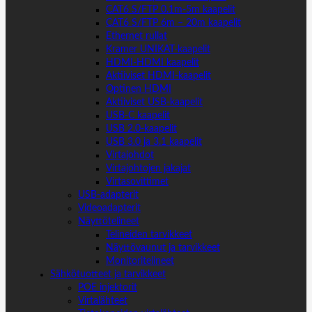
CAT6 S/FTP 0.1m-5m kaapelit
CAT6 S/FTP 6m – 20m kaapelit
Ethernet rullat
Kramer UNIKAT-kaapelit
HDMI-HDMI kaapelit
Aktiiviset HDMI-kaapelit
Optinen HDMI
Aktiiviset USB-kaapelit
USB-C kaapelit
USB 2.0-kaapelit
USB 3.0 ja 3.1 kaapelit
Virtajohdot
Virtajohtojen jakajat
Virtasovittimet
USB-adapterit
Videoadapterit
Näyttötelineet
Telineiden tarvikkeet
Näyttövaunut ja tarvikkeet
Monitoritelineet
Sähkötuotteet ja tarvikkeet
POE injektorit
Virtalähteet