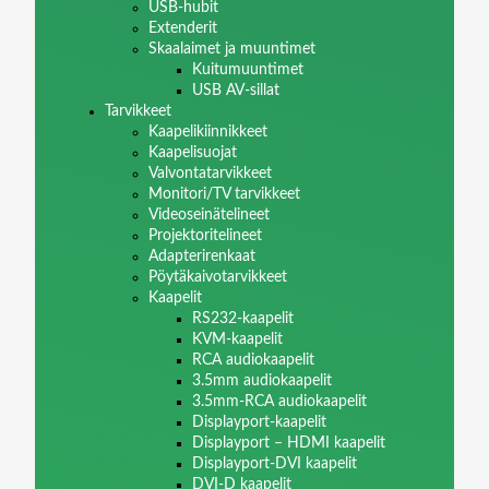
USB-hubit
Extenderit
Skaalaimet ja muuntimet
Kuitumuuntimet
USB AV-sillat
Tarvikkeet
Kaapelikiinnikkeet
Kaapelisuojat
Valvontatarvikkeet
Monitori/TV tarvikkeet
Videoseinätelineet
Projektoritelineet
Adapterirenkaat
Pöytäkaivotarvikkeet
Kaapelit
RS232-kaapelit
KVM-kaapelit
RCA audiokaapelit
3.5mm audiokaapelit
3.5mm-RCA audiokaapelit
Displayport-kaapelit
Displayport – HDMI kaapelit
Displayport-DVI kaapelit
DVI-D kaapelit