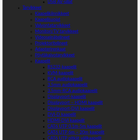
USB AV-sillat
Tarvikkeet
Kaapelikiinnikkeet
Kaapelisuojat
Valvontatarvikkeet
Monitori/TV tarvikkeet
Videoseinätelineet
Projektoritelineet
Adapterirenkaat
Pöytäkaivotarvikkeet
Kaapelit
RS232-kaapelit
KVM-kaapelit
RCA audiokaapelit
3.5mm audiokaapelit
3.5mm-RCA audiokaapelit
Displayport-kaapelit
Displayport – HDMI kaapelit
Displayport-DVI kaapelit
DVI-D kaapelit
HDMI-DVI kaapelit
CAT6 UTP 0.1m-5m kaapelit
CAT6 UTP 6m – 20m kaapelit
CAT6 UTP pitkät välikaapelit