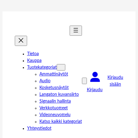
Tietoa
Kauppa
Tuotekategoriat
Ammattinäytöt
Kirjaudu
Audio
sisään
Kosketusnäytöt
Kirjaudu
Langaton kuvansiirto
Signaalin hallinta
Verkkotuotteet
Videoneuvottelu
Katso kaikki kategoriat
Yhteystiedot