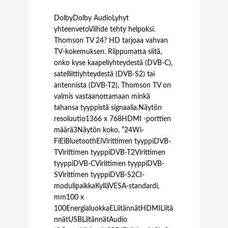
DolbyDolby AudioLyhyt
yhteenvetoViihde tehty helpoksi.
Thomson TV 24? HD tarjoaa vahvan
TV-kokemuksen. Riippumatta siitä,
onko kyse kaapeliyhteydestä (DVB-C),
satelliittiyhteydestä (DVB-S2) tai
antennista (DVB-T2), Thomson TV on
valmis vastaanottamaan minkä
tahansa tyyppistä signaalia.Näytön
resoluutio1366 x 768HDMI -porttien
määrä3Näytön koko, ”24Wi-
FiEiBluetoothEiVirittimen tyyppiDVB-
TVirittimen tyyppiDVB-T2Virittimen
tyyppiDVB-CVirittimen tyyppiDVB-
SVirittimen tyyppiDVB-S2CI-
modulipaikkaKylläVESA-standardi,
mm100 x
100EnergialuokkaELiitännätHDMILiitä
nnätUSBLiitännätAudio