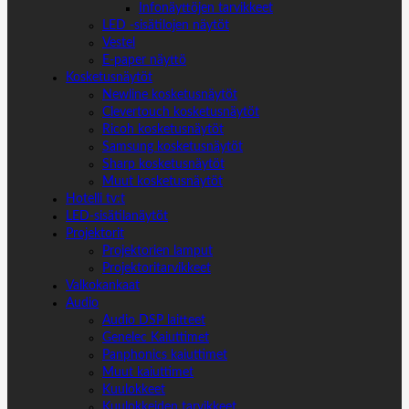
Infonäyttöjen tarvikkeet
LED -sisätilojen näytöt
Vestel
E-paper näyttö
Kosketusnäytöt
Newline kosketusnäytöt
Clevertouch kosketusnäytöt
Ricoh kosketusnäytöt
Samsung kosketusnäytöt
Sharp kosketusnäytöt
Muut kosketusnäytöt
Hotelli tv:t
LED-sisätilanäytöt
Projektorit
Projektorien lamput
Projektoritarvikkeet
Valkokankaat
Audio
Audio DSP laitteet
Genelec Kaiuttimet
Panphonics kaiuttimet
Muut kaiuttimet
Kuulokkeet
Kuulokkeiden tarvikkeet