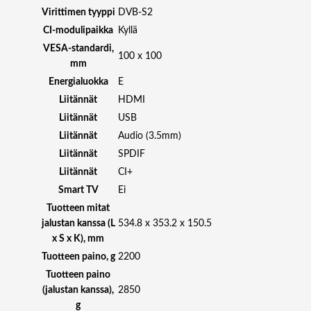
S
Virittimen tyyppi
DVB-S2
P
CI-modulipaikka
Kyllä
L
VESA-standardi,
A
100 x 100
mm
Y
Energialuokka
E
F
Liitännät
HDMI
U
L
Liitännät
USB
L
Liitännät
Audio (3.5mm)
H
Liitännät
SPDIF
D
Liitännät
CI+
,
Smart TV
Ei
2
5
Tuotteen mitat
0
jalustan kanssa (L
534.8 x 353.2 x 150.5
N
x S x K), mm
I
Tuotteen paino, g
2200
T
Tuotteen paino
S
(jalustan kanssa),
2850
,
g