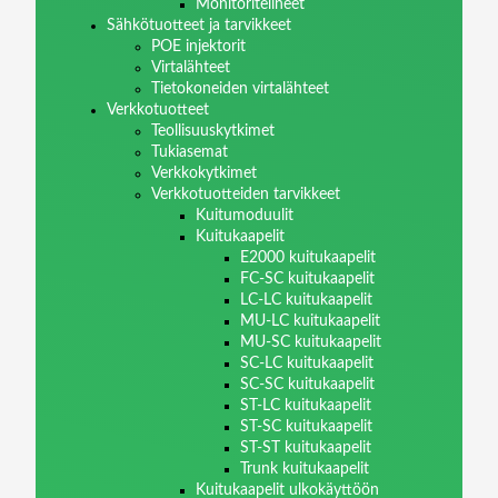
Monitoritelineet
Sähkötuotteet ja tarvikkeet
POE injektorit
Virtalähteet
Tietokoneiden virtalähteet
Verkkotuotteet
Teollisuuskytkimet
Tukiasemat
Verkkokytkimet
Verkkotuotteiden tarvikkeet
Kuitumoduulit
Kuitukaapelit
E2000 kuitukaapelit
FC-SC kuitukaapelit
LC-LC kuitukaapelit
MU-LC kuitukaapelit
MU-SC kuitukaapelit
SC-LC kuitukaapelit
SC-SC kuitukaapelit
ST-LC kuitukaapelit
ST-SC kuitukaapelit
ST-ST kuitukaapelit
Trunk kuitukaapelit
Kuitukaapelit ulkokäyttöön