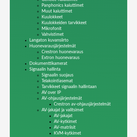
Panphonics kaiuttimet
Muut kaiuttimet
Kuulokkeet
Kuulokkeiden tarvikkeet
Mikrofonit
Vahvistimet
Langaton kuvansiirto
Huonevarausjärjestelmät
Crestron huonevaraus
Extron huonevaraus
Dokumenttikamerat
Signaalin hallinta
Signaalin suojaus
Telakointiasemat
Tarvikkeet signaalin hallintaan
AV over IP
AV-ohjausjärjestelmät
Crestron av-ohjausjärjestelmät
AV-jakajat ja valitsimet
AV-jakajat
AV-kytkimet
AV-matriisit
KVM-kytkimet