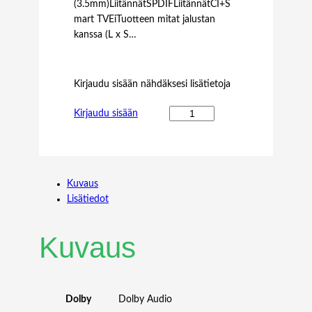
(3.5mm)LiitännätSPDIFLiitännätCI+S
mart TVEiTuotteen mitat jalustan
kanssa (L x S…
Kirjaudu sisään nähdäksesi lisätietoja
S
Kirjaudu sisään
A
M
S
U
Kuvaus
N
Lisätiedot
G
K
I
Kuvaus
O
S
K
K
Dolby
Dolby Audio
M