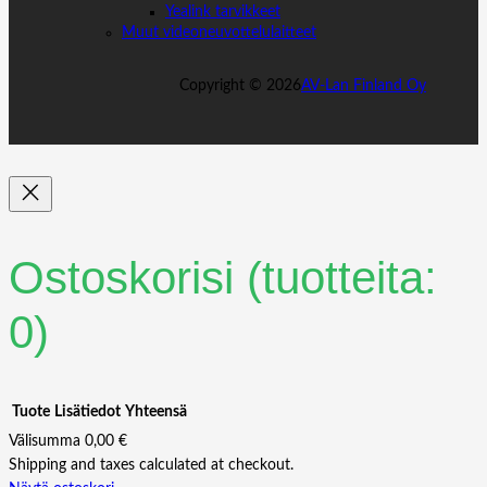
Yealink tarvikkeet
Muut videoneuvottelulaitteet
Copyright ©
2026
AV-Lan Finland Oy
Ostoskorisi
(tuotteita:
0)
Tuote
Lisätiedot
Yhteensä
Välisumma
0,00 €
Shipping and taxes calculated at checkout.