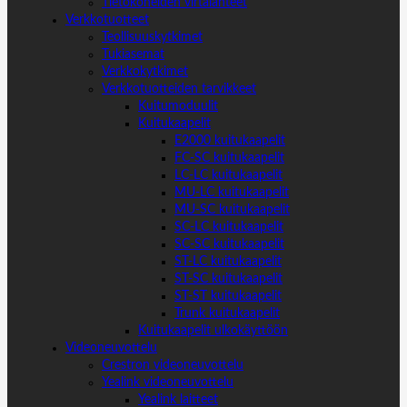
Tietokoneiden virtalähteet
Verkkotuotteet
Teollisuuskytkimet
Tukiasemat
Verkkokytkimet
Verkkotuotteiden tarvikkeet
Kuitumoduulit
Kuitukaapelit
E2000 kuitukaapelit
FC-SC kuitukaapelit
LC-LC kuitukaapelit
MU-LC kuitukaapelit
MU-SC kuitukaapelit
SC-LC kuitukaapelit
SC-SC kuitukaapelit
ST-LC kuitukaapelit
ST-SC kuitukaapelit
ST-ST kuitukaapelit
Trunk kuitukaapelit
Kuitukaapelit ulkokäyttöön
Videoneuvottelu
Crestron videoneuvottelu
Yealink videoneuvottelu
Yealink laitteet