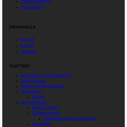
Tietosuojaseloste
k
n
p
Yhteystiedot
ASIAKKAILLE
Oma tili
Kauppa
Ostoskori
TUOTTEET
AV-huolto ja asennuspalvelut
Digital Signage
Videoneuvottelukamerat
Tietokoneet
Tabletit
Ammattinäytöt
Medical näytöt
Tietokonenäytöt
Tietokonenäyttöjen tarvikkeet
Infonäytöt