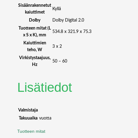
T
Sisäänrakennetut
O
Kyllä
kaiuttimet
U
Dolby
Dolby Digital 2.0
C
Tuotteen mitat (L
H
534.8 x 321.9 x 75.3
x S x K), mm
m
ä
Kaiuttimien
3 x 2
ä
teho, W
r
Virkistystaajuus,
50 – 60
ä
Hz
Lisätiedot
Valmistaja
Takuuaika
vuotta
Tuotteen mitat