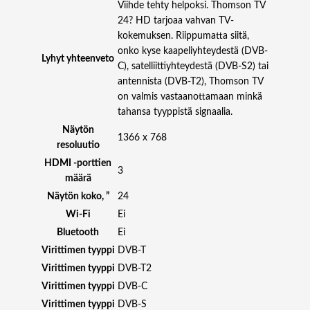
Viihde tehty helpoksi. Thomson TV
2
24? HD tarjoaa vahvan TV-
4
kokemuksen. Riippumatta siitä,
A
onko kyse kaapeliyhteydestä (DVB-
Lyhyt yhteenveto
2
C), satelliittiyhteydestä (DVB-S2) tai
4
antennista (DVB-T2), Thomson TV
"
on valmis vastaanottamaan minkä
S
tahansa tyyppistä signaalia.
E
Näytön
L
1366 x 768
resoluutio
F
HDMI -porttien
O
3
määrä
R
Näytön koko, ”
24
D
E
Wi-Fi
Ei
R
Bluetooth
Ei
I
Virittimen tyyppi
DVB-T
N
Virittimen tyyppi
DVB-T2
G
Virittimen tyyppi
DVB-C
D
I
Virittimen tyyppi
DVB-S