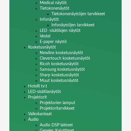
Medical näytöt
Tietokonenäytöt
Tietokonenäyttöjen tarvikkeet
Infonäytöt
Infonäyttöjen tarvikkeet
LED -sisätilojen näytöt
Vestel
E-paper näyttö
Kosketusnäytöt
Newline kosketusnäytöt
Clevertouch kosketusnäytöt
Ricoh kosketusnäytöt
Samsung kosketusnäytöt
Sharp kosketusnäytöt
Muut kosketusnäytöt
Hotelli tv:t
LED-sisätilanäytöt
Projektorit
Projektorien lamput
Projektoritarvikkeet
Valkokankaat
Audio
Audio DSP laitteet
Genelec Kaiuttimet