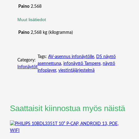
Paino
2.568
Muut lisätiedot
Paino
2,568 kg (kilogramma)
Tags:
AV-asennus infonäytölle
, 
DS näyttö
Category:
asennettuna
, 
infonäyttö Tampere
, 
näyttö
Infonäytöt
infoplayer
, 
viestintäjärjestelmä
Saattaisit kiinnostua myös näistä