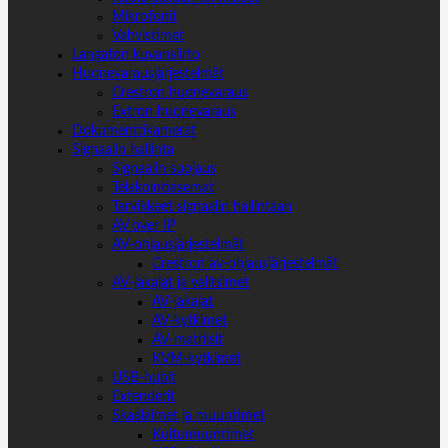
Mikrofonit
Vahvistimet
Langaton kuvansiirto
Huonevarausjärjestelmät
Crestron huonevaraus
Extron huonevaraus
Dokumenttikamerat
Signaalin hallinta
Signaalin suojaus
Telakointiasemat
Tarvikkeet signaalin hallintaan
AV over IP
AV-ohjausjärjestelmät
Crestron av-ohjausjärjestelmät
AV-jakajat ja valitsimet
AV-jakajat
AV-kytkimet
AV-matriisit
KVM-kytkimet
USB-hubit
Extenderit
Skaalaimet ja muuntimet
Kuitumuuntimet