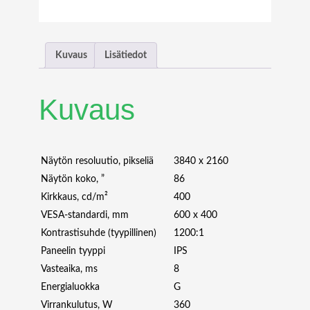
I
P
S
8
Kuvaus
Lisätiedot
6
B
D
Kuvaus
L
3
5
1
Näytön resoluutio, pikseliä
3840 x 2160
1
Näytön koko, ”
86
Q
Kirkkaus, cd/m²
400
8
VESA-standardi, mm
600 x 400
6
Kontrastisuhde (tyypillinen)
1200:1
"
U
Paneelin tyyppi
IPS
H
Vasteaika, ms
8
D
Energialuokka
G
4
Virrankulutus, W
360