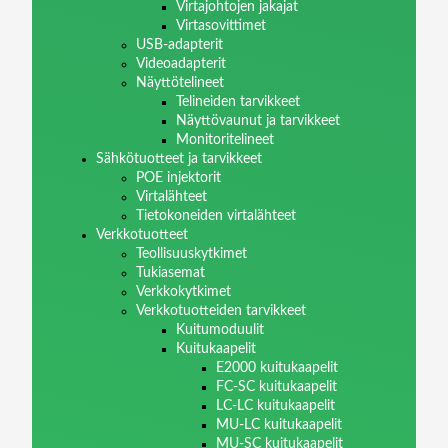
Virtajohtojen jakajat
Virtasovittimet
USB-adapterit
Videoadapterit
Näyttötelineet
Telineiden tarvikkeet
Näyttövaunut ja tarvikkeet
Monitoritelineet
Sähkötuotteet ja tarvikkeet
POE injektorit
Virtalähteet
Tietokoneiden virtalähteet
Verkkotuotteet
Teollisuuskytkimet
Tukiasemat
Verkkokytkimet
Verkkotuotteiden tarvikkeet
Kuitumoduulit
Kuitukaapelit
E2000 kuitukaapelit
FC-SC kuitukaapelit
LC-LC kuitukaapelit
MU-LC kuitukaapelit
MU-SC kuitukaapelit