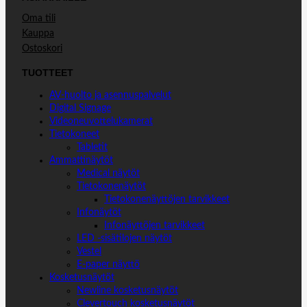
Oma tili
Kauppa
Ostoskori
TUOTTEET
AV-huolto ja asennuspalvelut
Digital Signage
Videoneuvottelukamerat
Tietokoneet
Tabletit
Ammattinäytöt
Medical näytöt
Tietokonenäytöt
Tietokonenäyttöjen tarvikkeet
Infonäytöt
Infonäyttöjen tarvikkeet
LED -sisätilojen näytöt
Vestel
E-paper näyttö
Kosketusnäytöt
Newline kosketusnäytöt
Clevertouch kosketusnäytöt