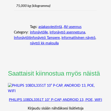
75,000 kg (kilogramma)
Tags:
asiakasviestintä
, 
AV-asennus
Category:
infonäytölle
, 
infonäyttö asennettuna
, 
Infonäytöt
infonäyttö Tampere
, 
informatiivinen näyttö
, 
näyttö kk-maksulla
Saattaisit kiinnostua myös näistä
PHILIPS 10BDL3351T 10” P-CAP, ANDROID 13, POE, WIFI
Kirjaudu sisään nähdäksesi lisätietoja