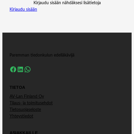
Kirjaudu sisään nähdäksesi lisätietoja
Kirjaudu sisään
Paremman tiedonkulun edelläkävijä
Facebook
LinkedIn
WhatsApp
TIETOA
AV-Lan Finland Oy
Tilaus- ja toimitusehdot
Tietosuojaseloste
Yhteystiedot
ASIAKKAILLE