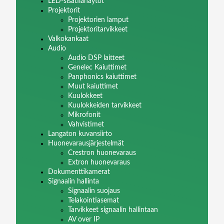
LED-sisätilanäytöt
Projektorit
Projektorien lamput
Projektoritarvikkeet
Valkokankaat
Audio
Audio DSP laitteet
Genelec Kaiuttimet
Panphonics kaiuttimet
Muut kaiuttimet
Kuulokkeet
Kuulokkeiden tarvikkeet
Mikrofonit
Vahvistimet
Langaton kuvansiirto
Huonevarausjärjestelmät
Crestron huonevaraus
Extron huonevaraus
Dokumenttikamerat
Signaalin hallinta
Signaalin suojaus
Telakointiasemat
Tarvikkeet signaalin hallintaan
AV over IP