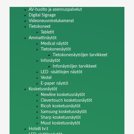
AV-huolto ja asennuspalvelut
Digital Signage
Videoneuvottelukamerat
Tietokoneet
Tabletit
Ammattinäytöt
Medical näytöt
Tietokonenäytöt
Tietokonenäyttöjen tarvikkeet
Infonäytöt
Infonäyttöjen tarvikkeet
LED -sisätilojen näytöt
Vestel
E-paper näyttö
Kosketusnäytöt
Newline kosketusnäytöt
Clevertouch kosketusnäytöt
Ricoh kosketusnäytöt
Samsung kosketusnäytöt
Sharp kosketusnäytöt
Muut kosketusnäytöt
Hotelli tv:t