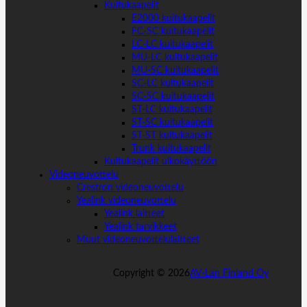
Kuitukaapelit
E2000 kuitukaapelit
FC-SC kuitukaapelit
LC-LC kuitukaapelit
MU-LC kuitukaapelit
MU-SC kuitukaapelit
SC-LC kuitukaapelit
SC-SC kuitukaapelit
ST-LC kuitukaapelit
ST-SC kuitukaapelit
ST-ST kuitukaapelit
Trunk kuitukaapelit
Kuitukaapelit ulkokäyttöön
Videoneuvottelu
Crestron videoneuvottelu
Yealink videoneuvottelu
Yealink laitteet
Yealink tarvikkeet
Muut videoneuvottelulaitteet
Copyright ©
2026
AV-Lan Finland Oy