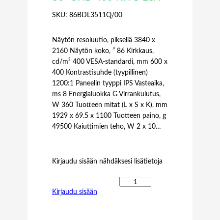
SKU:
86BDL3511Q/00
Näytön resoluutio, pikseliä 3840 x
2160 Näytön koko, ” 86 Kirkkaus,
cd/m² 400 VESA-standardi, mm 600 x
400 Kontrastisuhde (tyypillinen)
1200:1 Paneelin tyyppi IPS Vasteaika,
ms 8 Energialuokka G Virrankulutus,
W 360 Tuotteen mitat (L x S x K), mm
1929 x 69.5 x 1100 Tuotteen paino, g
49500 Kaiuttimien teho, W 2 x 10…
Kirjaudu sisään nähdäksesi lisätietoja
P
Kirjaudu sisään
H
I
L