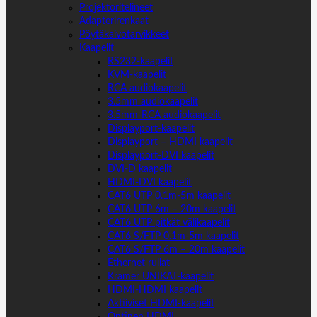
Projektoritelineet
Adapterirenkaat
Pöytäkaivotarvikkeet
Kaapelit
RS232-kaapelit
KVM-kaapelit
RCA audiokaapelit
3.5mm audiokaapelit
3.5mm-RCA audiokaapelit
Displayport-kaapelit
Displayport – HDMI kaapelit
Displayport-DVI kaapelit
DVI-D kaapelit
HDMI-DVI kaapelit
CAT6 UTP 0.1m-5m kaapelit
CAT6 UTP 6m – 20m kaapelit
CAT6 UTP pitkät välikaapelit
CAT6 S/FTP 0.1m-5m kaapelit
CAT6 S/FTP 6m – 20m kaapelit
Ethernet rullat
Kramer UNIKAT-kaapelit
HDMI-HDMI kaapelit
Aktiiviset HDMI-kaapelit