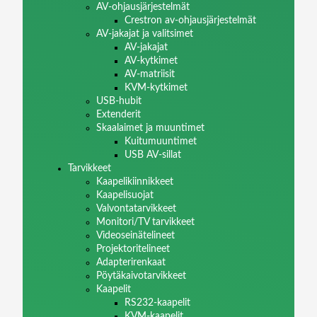
AV-ohjausjärjestelmät
Crestron av-ohjausjärjestelmät
AV-jakajat ja valitsimet
AV-jakajat
AV-kytkimet
AV-matriisit
KVM-kytkimet
USB-hubit
Extenderit
Skaalaimet ja muuntimet
Kuitumuuntimet
USB AV-sillat
Tarvikkeet
Kaapelikiinnikkeet
Kaapelisuojat
Valvontatarvikkeet
Monitori/TV tarvikkeet
Videoseinätelineet
Projektoritelineet
Adapterirenkaat
Pöytäkaivotarvikkeet
Kaapelit
RS232-kaapelit
KVM-kaapelit