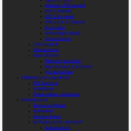
Optinen HDMI
Aktiiviset USB-kaapelit
USB-C kaapelit
USB 2.0-kaapelit
USB 3.0 ja 3.1 kaapelit
Virtajohdot
Virtajohtojen jakajat
Virtasovittimet
USB-adapterit
Videoadapterit
Näyttötelineet
Telineiden tarvikkeet
Näyttövaunut ja tarvikkeet
Monitoritelineet
Sähkötuotteet ja tarvikkeet
POE injektorit
Virtalähteet
Tietokoneiden virtalähteet
Verkkotuotteet
Teollisuuskytkimet
Tukiasemat
Verkkokytkimet
Verkkotuotteiden tarvikkeet
Kuitumoduulit