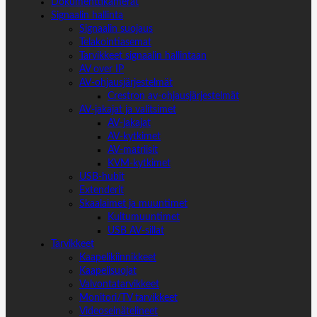
Dokumenttikamerat
Signaalin hallinta
Signaalin suojaus
Telakointiasemat
Tarvikkeet signaalin hallintaan
AV over IP
AV-ohjausjärjestelmät
Crestron av-ohjausjärjestelmät
AV-jakajat ja valitsimet
AV-jakajat
AV-kytkimet
AV-matriisit
KVM-kytkimet
USB-hubit
Extenderit
Skaalaimet ja muuntimet
Kuitumuuntimet
USB AV-sillat
Tarvikkeet
Kaapelikiinnikkeet
Kaapelisuojat
Valvontatarvikkeet
Monitori/TV tarvikkeet
Videoseinätelineet