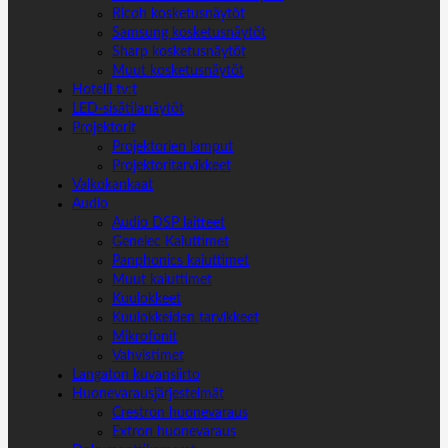
Ricoh kosketusnäytöt
Samsung kosketusnäytöt
Sharp kosketusnäytöt
Muut kosketusnäytöt
Hotelli tv:t
LED-sisätilanäytöt
Projektorit
Projektorien lamput
Projektoritarvikkeet
Valkokankaat
Audio
Audio DSP laitteet
Genelec Kaiuttimet
Panphonics kaiuttimet
Muut kaiuttimet
Kuulokkeet
Kuulokkeiden tarvikkeet
Mikrofonit
Vahvistimet
Langaton kuvansiirto
Huonevarausjärjestelmät
Crestron huonevaraus
Extron huonevaraus