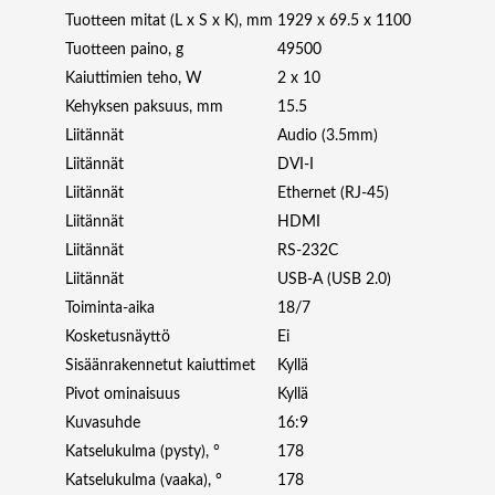
0
Tuotteen mitat (L x S x K), mm
1929 x 69.5 x 1100
0
Tuotteen paino, g
49500
N
I
Kaiuttimien teho, W
2 x 10
T
Kehyksen paksuus, mm
15.5
S
Liitännät
Audio (3.5mm)
1
Liitännät
DVI-I
8
Liitännät
Ethernet (RJ-45)
/
7
Liitännät
HDMI
m
Liitännät
RS-232C
ä
Liitännät
USB-A (USB 2.0)
ä
Toiminta-aika
18/7
r
Kosketusnäyttö
Ei
ä
Sisäänrakennetut kaiuttimet
Kyllä
Pivot ominaisuus
Kyllä
Kuvasuhde
16:9
Katselukulma (pysty), °
178
Katselukulma (vaaka), °
178