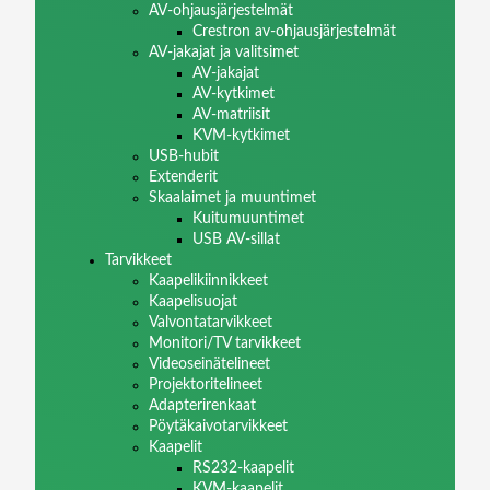
AV-ohjausjärjestelmät
Crestron av-ohjausjärjestelmät
AV-jakajat ja valitsimet
AV-jakajat
AV-kytkimet
AV-matriisit
KVM-kytkimet
USB-hubit
Extenderit
Skaalaimet ja muuntimet
Kuitumuuntimet
USB AV-sillat
Tarvikkeet
Kaapelikiinnikkeet
Kaapelisuojat
Valvontatarvikkeet
Monitori/TV tarvikkeet
Videoseinätelineet
Projektoritelineet
Adapterirenkaat
Pöytäkaivotarvikkeet
Kaapelit
RS232-kaapelit
KVM-kaapelit