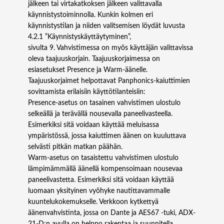
jälkeen tai virtakatkoksen jälkeen valittavalla
käynnistystoiminnolla. Kunkin kolmen eri
käynnistystilan ja niiden valitsemisen löydät luvusta
4.2.1 ”Käynnistyskäyttäytyminen”,
sivulta 9. Vahvistimessa on myös käyttäjän valittavissa
oleva taajuuskorjain. Taajuuskorjaimessa on
esiasetukset Presence ja Warm-äänelle.
Taajuuskorjaimet helpottavat Panphonics-kaiuttimien
sovittamista erilaisiin käyttötilanteisiin:
Presence-asetus on tasainen vahvistimen ulostulo
selkeällä ja terävällä nousevalla paneelivasteella.
Esimerkiksi sitä voidaan käyttää meluisassa
ympäristössä, jossa kaiuttimen äänen on kuuluttava
selvästi pitkän matkan päähän.
Warm-asetus on tasaistettu vahvistimen ulostulo
lämpimämmällä äänellä kompensoimaan nousevaa
paneelivastetta. Esimerkiksi sitä voidaan käyttää
luomaan yksityinen vyöhyke nautittavammalle
kuuntelukokemukselle. Verkkoon kytkettyä
äänenvahvistinta, jossa on Dante ja AES67 -tuki, ADX-
21-D:n avulla on helppo rakentaa ja suunnitella