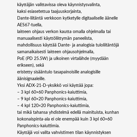
-
käyttäjän valittavissa oleva käynnistysvalinta,
D
kaksi esiasetettua taajuuskorjainta,
v
Dante-liitäntä verkkoon kytketylle digitaaliselle äänelle
a
AES67-tuella,
h
laitteen ohjaus verkon kautta omalla ohjelmalla tai
v
manuaalisesti käyttöliittymän paneelista,
i
mahdollisuus käyttää Dante- ja analogisia tuloliitäntöjä
s
samanaikaisesti laitteen ohjausohjelmalla,
t
PoE (PD 25.5W) ja ulkoinen virtalähde (myydään
i
erikseen), sekä
n
eristetty sisääntulo tasapainoisille analogisille
m
äänisignaaleille.
ä
Yksi ADX-21-D-yksikkö voi käyttää jopa:
ä
– 3 kpl 60×60 Panphonics-kaiuttimia,
r
– 9 kpl 60×20 Panphonics-kaiuttimia,
ä
– 4 kpl 120×20 Panphonics-kaiuttimia,
tai mikä tahansa yhdistelmä edellä mainituista, kunhan
kokonaispinta-ala ei ole enempää kuin 3 kpl 60×60
Panphonics-kaiuttimia.
Käyttäjä voi valita vahvistimen tilan käynnistyksen