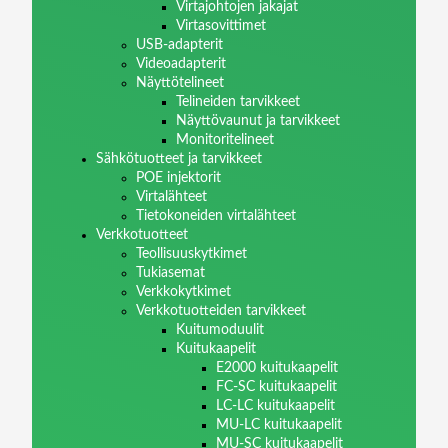
Virtajohtojen jakajat
Virtasovittimet
USB-adapterit
Videoadapterit
Näyttötelineet
Telineiden tarvikkeet
Näyttövaunut ja tarvikkeet
Monitoritelineet
Sähkötuotteet ja tarvikkeet
POE injektorit
Virtalähteet
Tietokoneiden virtalähteet
Verkkotuotteet
Teollisuuskytkimet
Tukiasemat
Verkkokytkimet
Verkkotuotteiden tarvikkeet
Kuitumoduulit
Kuitukaapelit
E2000 kuitukaapelit
FC-SC kuitukaapelit
LC-LC kuitukaapelit
MU-LC kuitukaapelit
MU-SC kuitukaapelit