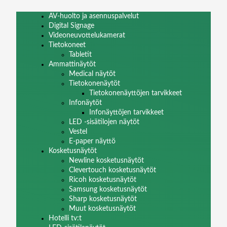
AV-huolto ja asennuspalvelut
Digital Signage
Videoneuvottelukamerat
Tietokoneet
Tabletit
Ammattinäytöt
Medical näytöt
Tietokonenäytöt
Tietokonenäyttöjen tarvikkeet
Infonäytöt
Infonäyttöjen tarvikkeet
LED -sisätilojen näytöt
Vestel
E-paper näyttö
Kosketusnäytöt
Newline kosketusnäytöt
Clevertouch kosketusnäytöt
Ricoh kosketusnäytöt
Samsung kosketusnäytöt
Sharp kosketusnäytöt
Muut kosketusnäytöt
Hotelli tv:t