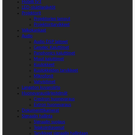
Hotelli tv:t
LED-sisätilanäytöt
Projektorit
Projektorien lamput
Projektoritarvikkeet
Valkokankaat
Audio
Audio DSP laitteet
Genelec Kaiuttimet
Panphonics kaiuttimet
Muut kaiuttimet
Kuulokkeet
Kuulokkeiden tarvikkeet
Mikrofonit
Vahvistimet
Langaton kuvansiirto
Huonevarausjärjestelmät
Crestron huonevaraus
Extron huonevaraus
Dokumenttikamerat
Signaalin hallinta
Signaalin suojaus
Telakointiasemat
Tarvikkeet signaalin hallintaan