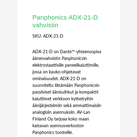
Panphonics ADX-21-D
vahvistin
SKU:
ADX-21-D
ADX-21-D on Dante™-yhteensopiva
äänenvahvistin Panphonicsin
elektrostaattisille paneelikaiuttimille,
jossa on kauko-ohjattavat
ominaisuudet. ADX-21-D on
suunniteltu liittämään Panphonicsin
passiiviset äänisuihkut ja kompaktit
kaiuttimet verkkoon kytkettyihin
äänijärjestelmiin sekä ammattimaisiin
analogisiin asennuksiin. AV-Lan
Finland Oy tarjoaa koko maan
kattavan asennusverkoston
Panphonics tuotteille.