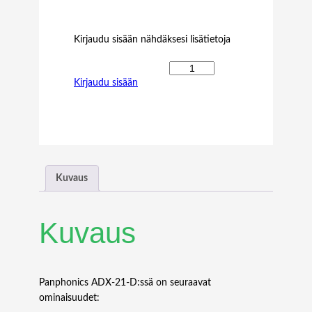
Kirjaudu sisään nähdäksesi lisätietoja
P
Kirjaudu sisään
a
n
p
h
o
n
i
Kuvaus
c
s
A
Kuvaus
D
X
-
2
Panphonics ADX-21-D:ssä on seuraavat
1
ominaisuudet: