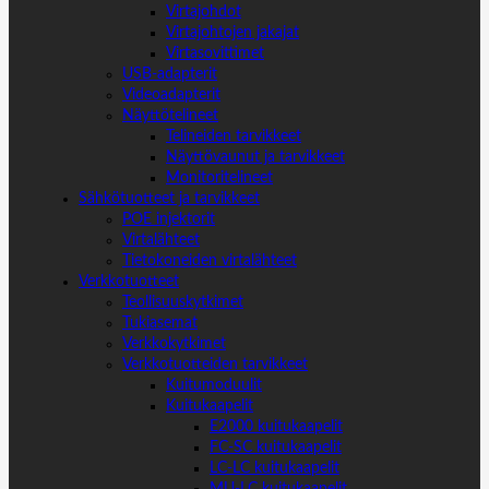
Virtajohdot
Virtajohtojen jakajat
Virtasovittimet
USB-adapterit
Videoadapterit
Näyttötelineet
Telineiden tarvikkeet
Näyttövaunut ja tarvikkeet
Monitoritelineet
Sähkötuotteet ja tarvikkeet
POE injektorit
Virtalähteet
Tietokoneiden virtalähteet
Verkkotuotteet
Teollisuuskytkimet
Tukiasemat
Verkkokytkimet
Verkkotuotteiden tarvikkeet
Kuitumoduulit
Kuitukaapelit
E2000 kuitukaapelit
FC-SC kuitukaapelit
LC-LC kuitukaapelit