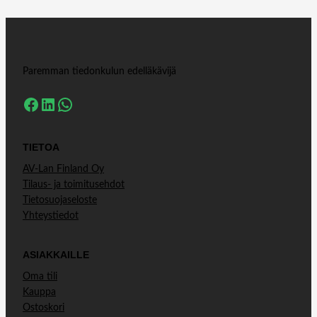
Paremman tiedonkulun edelläkävijä
Facebook
LinkedIn
WhatsApp
TIETOA
AV-Lan Finland Oy
Tilaus- ja toimitusehdot
Tietosuojaseloste
Yhteystiedot
ASIAKKAILLE
Oma tili
Kauppa
Ostoskori