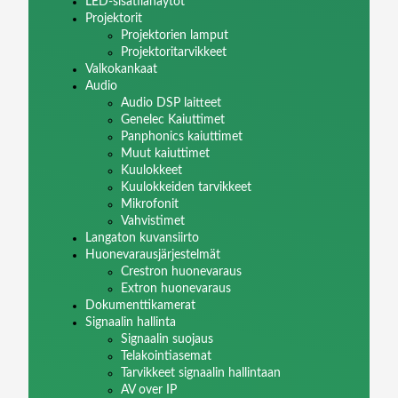
LED-sisätilanäytöt
Projektorit
Projektorien lamput
Projektoritarvikkeet
Valkokankaat
Audio
Audio DSP laitteet
Genelec Kaiuttimet
Panphonics kaiuttimet
Muut kaiuttimet
Kuulokkeet
Kuulokkeiden tarvikkeet
Mikrofonit
Vahvistimet
Langaton kuvansiirto
Huonevarausjärjestelmät
Crestron huonevaraus
Extron huonevaraus
Dokumenttikamerat
Signaalin hallinta
Signaalin suojaus
Telakointiasemat
Tarvikkeet signaalin hallintaan
AV over IP