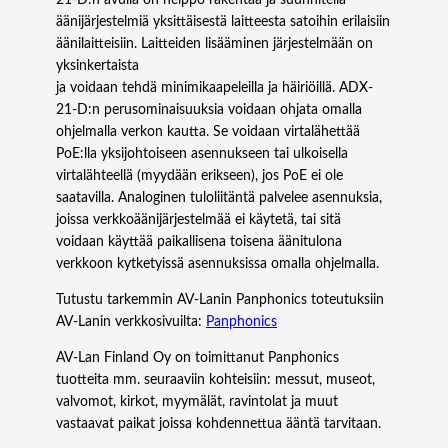
äänijärjestelmiä yksittäisestä laitteesta satoihin erilaisiin
äänilaitteisiin. Laitteiden lisääminen järjestelmään on
yksinkertaista
ja voidaan tehdä minimikaapeleilla ja häiriöillä. ADX-
21-D:n perusominaisuuksia voidaan ohjata omalla
ohjelmalla verkon kautta. Se voidaan virtalähettää
PoE:lla yksijohtoiseen asennukseen tai ulkoisella
virtalähteellä (myydään erikseen), jos PoE ei ole
saatavilla. Analoginen tuloliitäntä palvelee asennuksia,
joissa verkkoäänijärjestelmää ei käytetä, tai sitä
voidaan käyttää paikallisena toisena äänitulona
verkkoon kytketyissä asennuksissa omalla ohjelmalla.
Tutustu tarkemmin AV-Lanin Panphonics toteutuksiin
AV-Lanin verkkosivuilta:
Panphonics
AV-Lan Finland Oy on toimittanut Panphonics
tuotteita mm. seuraaviin kohteisiin: messut, museot,
valvomot, kirkot, myymälät, ravintolat ja muut
vastaavat paikat joissa kohdennettua ääntä tarvitaan.