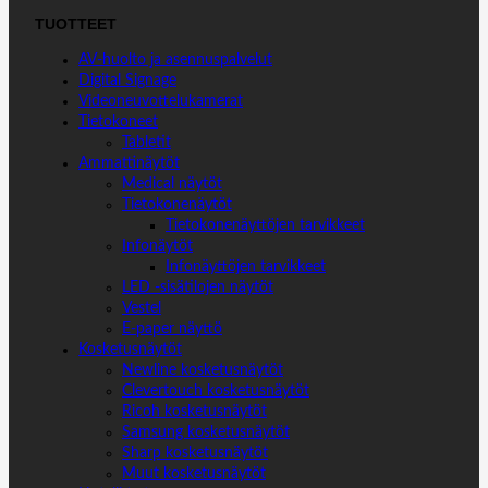
TUOTTEET
AV-huolto ja asennuspalvelut
Digital Signage
Videoneuvottelukamerat
Tietokoneet
Tabletit
Ammattinäytöt
Medical näytöt
Tietokonenäytöt
Tietokonenäyttöjen tarvikkeet
Infonäytöt
Infonäyttöjen tarvikkeet
LED -sisätilojen näytöt
Vestel
E-paper näyttö
Kosketusnäytöt
Newline kosketusnäytöt
Clevertouch kosketusnäytöt
Ricoh kosketusnäytöt
Samsung kosketusnäytöt
Sharp kosketusnäytöt
Muut kosketusnäytöt