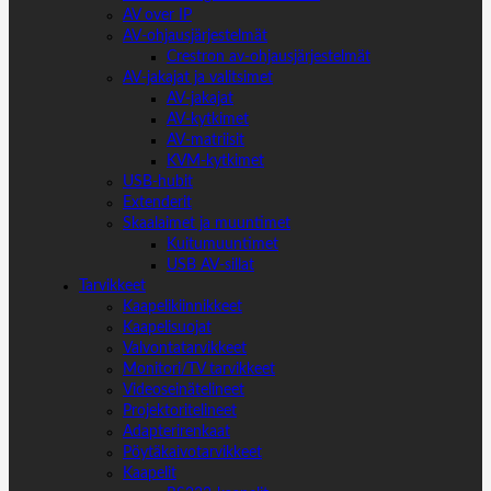
AV over IP
AV-ohjausjärjestelmät
Crestron av-ohjausjärjestelmät
AV-jakajat ja valitsimet
AV-jakajat
AV-kytkimet
AV-matriisit
KVM-kytkimet
USB-hubit
Extenderit
Skaalaimet ja muuntimet
Kuitumuuntimet
USB AV-sillat
Tarvikkeet
Kaapelikiinnikkeet
Kaapelisuojat
Valvontatarvikkeet
Monitori/TV tarvikkeet
Videoseinätelineet
Projektoritelineet
Adapterirenkaat
Pöytäkaivotarvikkeet
Kaapelit