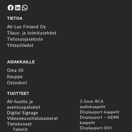
Facebook
LinkedIn
WhatsApp
TIETOA
AV-Lan Finland Oy
Tilaus- ja toimitusehdot
Tietosuojaseloste
Yhteystiedot
ASIAKKAILLE
Oma tili
Kauppa
Ostoskori
TUOTTEET
AV-huolto ja
3.5mm-RCA
audiokaapelit
asennuspalvelut
Displayport-kaapelit
Digital Signage
Displayport – HDMI
Videoneuvottelukamerat
kaapelit
Tietokoneet
Displayport-DVI
Tabletit