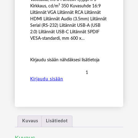
Kirkkaus, cd/m² 350 Kuvasuhde 16:9
Liitännät VGA Liitännät RCA Liitännät
HDMI Liitännät Audio (3.5mm) Liitännät
Serial (RS-232) Liitännät USB-A (USB
2.0) Liitännät USB-C Liitännät SPDIF
VESA-standardi, mm 600 x…
Kirjaudu sisään nähdäksesi lisätietoja
N
E
Kirjaudu sisään
C
8
6
"
M
U
Kuvaus
Lisätiedot
L
T
Kuvaus
I