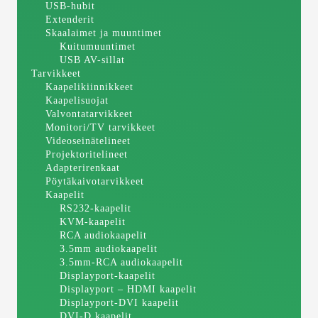
USB-hubit
Extenderit
Skaalaimet ja muuntimet
Kuitumuuntimet
USB AV-sillat
Tarvikkeet
Kaapelikiinnikkeet
Kaapelisuojat
Valvontatarvikkeet
Monitori/TV tarvikkeet
Videoseinätelineet
Projektoritelineet
Adapterirenkaat
Pöytäkaivotarvikkeet
Kaapelit
RS232-kaapelit
KVM-kaapelit
RCA audiokaapelit
3.5mm audiokaapelit
3.5mm-RCA audiokaapelit
Displayport-kaapelit
Displayport – HDMI kaapelit
Displayport-DVI kaapelit
DVI-D kaapelit