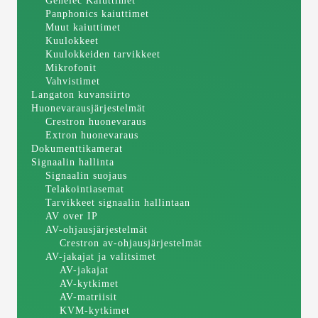
Genelec Kaiuttimet
Panphonics kaiuttimet
Muut kaiuttimet
Kuulokkeet
Kuulokkeiden tarvikkeet
Mikrofonit
Vahvistimet
Langaton kuvansiirto
Huonevarausjärjestelmät
Crestron huonevaraus
Extron huonevaraus
Dokumenttikamerat
Signaalin hallinta
Signaalin suojaus
Telakointiasemat
Tarvikkeet signaalin hallintaan
AV over IP
AV-ohjausjärjestelmät
Crestron av-ohjausjärjestelmät
AV-jakajat ja valitsimet
AV-jakajat
AV-kytkimet
AV-matriisit
KVM-kytkimet