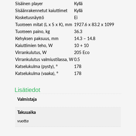
7
Sisäinen player
Kyllä
m
Sisäänrakennetut kaiuttimet
Kyllä
ä
Kosketusnäyttö
Ei
ä
Tuotteen mitat (L x S x K), mm
1927.6 x 83.2 x 1099
r
Tuotteen paino, kg
36.3
ä
Kehyksen paksuus, mm
14.3 – 14.8
Kaiuttimien teho, W
10 + 10
Virrankulutus, W
205 Eco
Virrankulutus valmiustilassa, W
0.5
Katselukulma (pysty), °
178
Katselukulma (vaaka), °
178
Lisätiedot
Valmistaja
Takuuaika
vuotta