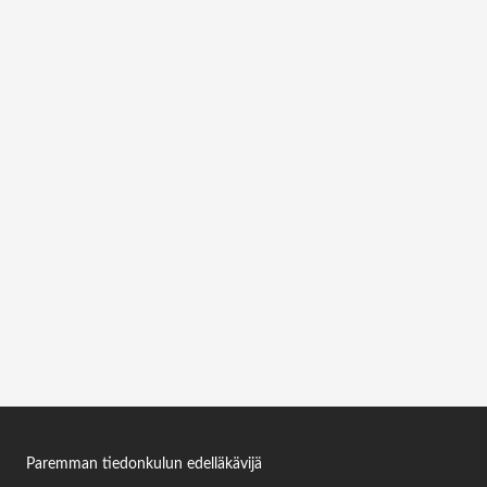
SAMSUNG KIOSK KM24C 24″ SELF ORDERING
DISPLAY FULLHD, 250 NITS, TOUCH
Kirjaudu sisään nähdäksesi lisätietoja
Kirjaudu sisään
LG 110UM5K-B 110″ UHD ADS 500 NITS 16/7
SOC WIFI
Kirjaudu sisään nähdäksesi lisätietoja
Kirjaudu sisään
Paremman tiedonkulun edelläkävijä