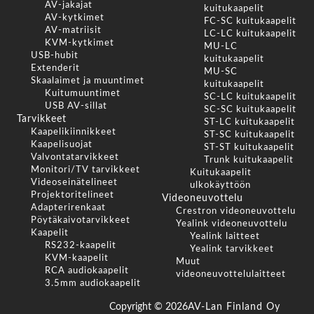
AV-jakajat
kuitukaapelit
AV-kytkimet
FC-SC kuitukaapelit
AV-matriisit
LC-LC kuitukaapelit
KVM-kytkimet
MU-LC
USB-hubit
kuitukaapelit
Extenderit
MU-SC
Skaalaimet ja muuntimet
kuitukaapelit
Kuitumuuntimet
SC-LC kuitukaapelit
USB AV-sillat
SC-SC kuitukaapelit
Tarvikkeet
ST-LC kuitukaapelit
Kaapelikiinnikkeet
ST-SC kuitukaapelit
Kaapelisuojat
ST-ST kuitukaapelit
Valvontatarvikkeet
Trunk kuitukaapelit
Monitori/TV tarvikkeet
Kuitukaapelit
Videoseinätelineet
ulkokäyttöön
Projektoritelineet
Videoneuvottelu
Adapterirenkaat
Crestron videoneuvottelu
Pöytäkaivotarvikkeet
Yealink videoneuvottelu
Kaapelit
Yealink laitteet
RS232-kaapelit
Yealink tarvikkeet
KVM-kaapelit
Muut
RCA audiokaapelit
videoneuvottelulaitteet
3.5mm audiokaapelit
Copyright ©
2026
AV-Lan Finland Oy