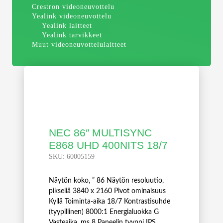
Crestron videoneuvottelu
Yealink videoneuvottelu
Yealink laitteet
Yealink tarvikkeet
Muut videoneuvottelulaitteet
NEC 86″ MULTISYNC
E868 UHD 400NITS 18/7
SKU:
60005159
Näytön koko, ” 86 Näytön resoluutio,
pikseliä 3840 x 2160 Pivot ominaisuus
Kyllä Toiminta-aika 18/7 Kontrastisuhde
(tyypillinen) 8000:1 Energialuokka G
Vasteaika, ms 8 Paneelin tyyppi IPS