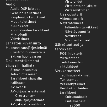
Valkokankaat
Virtajohdot
Audio
Virtajohtojen jakajat
Audio DSP laitteet
Virtasovittimet
Genelec Kaiuttimet
USB-adapterit
Panphonics kaiuttimet
Videoadapterit
Muut kaiuttimet
Näyttötelineet
Kuulokkeet
Telineiden tarvikkeet
Kuulokkeiden tarvikkeet
Näyttövaunut ja
Mikrofonit
tarvikkeet
Vahvistimet
Monitoritelineet
Langaton kuvansiirto
Sähkötuotteet ja
Huonevarausjärjestelmät
tarvikkeet
Crestron huonevaraus
POE injektorit
Extron huonevaraus
Virtalähteet
Dokumenttikamerat
Tietokoneiden
Signaalin hallinta
virtalähteet
Signaalin suojaus
Verkkotuotteet
Telakointiasemat
Teollisuuskytkimet
Tarvikkeet signaalin
Tukiasemat
hallintaan
Verkkokytkimet
AV over IP
Verkkotuotteiden
AV-ohjausjärjestelmät
tarvikkeet
Crestron av-
Kuitumoduulit
ohjausjärjestelmät
Kuitukaapelit
AV-jakajat ja valitsimet
E2000