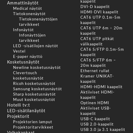
kaapelit
Ammattinäytöt
DVI-D kaapelit
Medical näytöt
HDMI-DVI kaapelit
Tietokonenäytöt
CAT6 UTP 0.1m-5m
Tietokonenäyttöjen
kaapelit
tarvikkeet
CAT6 UTP 6m – 20m
Infonäytöt
kaapelit
Infonäyttöjen
CAT6 UTP pitkät
tarvikkeet
välikaapelit
LED -sisätilojen näytöt
CAT6 S/FTP 0.1m-5m
Vestel
kaapelit
E-paper näyttö
CAT6 S/FTP 6m –
Kosketusnäytöt
20m kaapelit
Newline kosketusnäytöt
Ethernet rullat
Clevertouch
Kramer UNIKAT-
kosketusnäytöt
kaapelit
Ricoh kosketusnäytöt
HDMI-HDMI kaapelit
Samsung kosketusnäytöt
Aktiiviset HDMI-
Sharp kosketusnäytöt
kaapelit
Muut kosketusnäytöt
Optinen HDMI
Hotelli tv:t
Aktiiviset USB-
LED-sisätilanäytöt
kaapelit
Projektorit
USB-C kaapelit
Projektorien lamput
USB 2.0-kaapelit
Projektoritarvikkeet
USB 3.0 ja 3.1 kaapelit