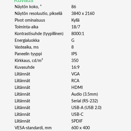
S
Näytön koko, ”
86
Y
Näytön resoluutio, pikseliä
3840 x 2160
N
Pivot ominaisuus
Kyllä
C
Toiminta-aika
18/7
E
Kontrastisuhde (tyypillinen)
8000:1
8
Energialuokka
G
6
Vasteaika, ms
8
8
Paneelin tyyppi
IPS
U
H
Kirkkaus, cd/m²
350
D
Kuvasuhde
16:9
4
Liitännät
VGA
0
Liitännät
RCA
0
Liitännät
HDMI
N
Liitännät
Audio (3.5mm)
I
Liitännät
Serial (RS-232)
T
Liitännät
USB-A (USB 2.0)
S
Liitännät
USB-C
1
Liitännät
SPDIF
8
VESA-standardi, mm
600 x 400
/