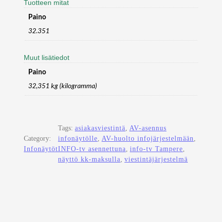
Tuotteen mitat
Paino
32.351
Muut lisätiedot
Paino
32,351 kg (kilogramma)
Tags:
asiakasviestintä
, 
AV-asennus
Category:
infonäytölle
, 
AV-huolto infojärjestelmään
, 
Infonäytöt
INFO-tv asennettuna
, 
info-tv Tampere
, 
näyttö kk-maksulla
, 
viestintäjärjestelmä