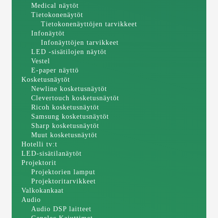
Medical näytöt
Tietokonenäytöt
Tietokonenäyttöjen tarvikkeet
Infonäytöt
Infonäyttöjen tarvikkeet
LED -sisätilojen näytöt
Vestel
E-paper näyttö
Kosketusnäytöt
Newline kosketusnäytöt
Clevertouch kosketusnäytöt
Ricoh kosketusnäytöt
Samsung kosketusnäytöt
Sharp kosketusnäytöt
Muut kosketusnäytöt
Hotelli tv:t
LED-sisätilanäytöt
Projektorit
Projektorien lamput
Projektoritarvikkeet
Valkokankaat
Audio
Audio DSP laitteet