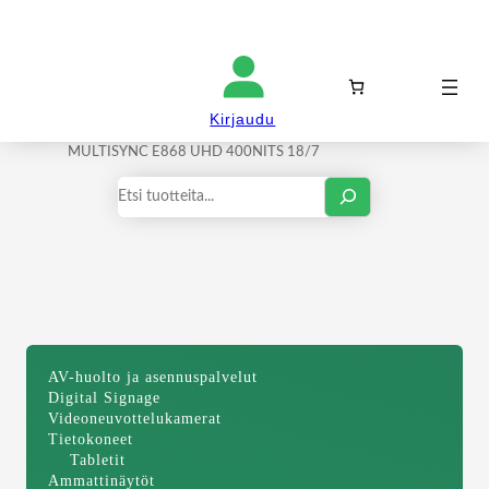
Kirjaudu sisään
Kirjaudu
Etusivu
/
Ammattinäytöt
/
Infonäytöt
/ NEC 86″
MULTISYNC E868 UHD 400NITS 18/7
Haku
AV-huolto ja asennuspalvelut
Digital Signage
Videoneuvottelukamerat
Tietokoneet
Tabletit
Ammattinäytöt