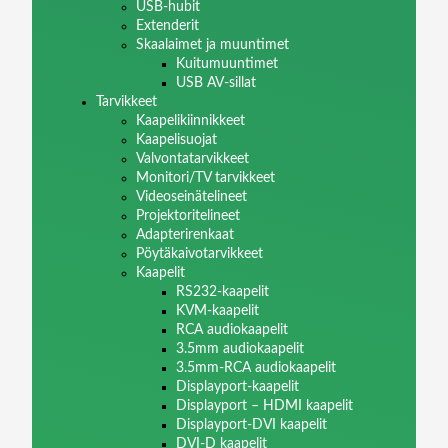
USB-hubit
Extenderit
Skaalaimet ja muuntimet
Kuitumuuntimet
USB AV-sillat
Tarvikkeet
Kaapelikiinnikkeet
Kaapelisuojat
Valvontatarvikkeet
Monitori/TV tarvikkeet
Videoseinätelineet
Projektoritelineet
Adapterirenkaat
Pöytäkaivotarvikkeet
Kaapelit
RS232-kaapelit
KVM-kaapelit
RCA audiokaapelit
3.5mm audiokaapelit
3.5mm-RCA audiokaapelit
Displayport-kaapelit
Displayport – HDMI kaapelit
Displayport-DVI kaapelit
DVI-D kaapelit