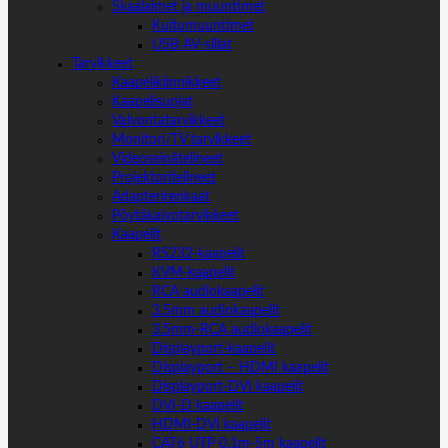
Skaalaimet ja muuntimet
Kuitumuuntimet
USB AV-sillat
Tarvikkeet
Kaapelikiinnikkeet
Kaapelisuojat
Valvontatarvikkeet
Monitori/TV tarvikkeet
Videoseinätelineet
Projektoritelineet
Adapterirenkaat
Pöytäkaivotarvikkeet
Kaapelit
RS232-kaapelit
KVM-kaapelit
RCA audiokaapelit
3.5mm audiokaapelit
3.5mm-RCA audiokaapelit
Displayport-kaapelit
Displayport – HDMI kaapelit
Displayport-DVI kaapelit
DVI-D kaapelit
HDMI-DVI kaapelit
CAT6 UTP 0.1m-5m kaapelit