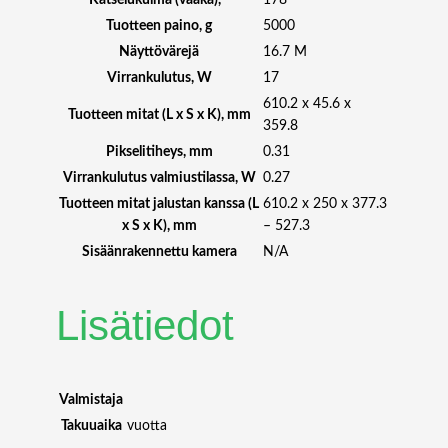
Katselukulma (vaaka), °
178
ä
Tuotteen paino, g
5000
Näyttövärejä
16.7 M
Virrankulutus, W
17
610.2 x 45.6 x
Tuotteen mitat (L x S x K), mm
359.8
Pikselitiheys, mm
0.31
Virrankulutus valmiustilassa, W
0.27
Tuotteen mitat jalustan kanssa (L
610.2 x 250 x 377.3
x S x K), mm
– 527.3
Sisäänrakennettu kamera
N/A
Lisätiedot
Valmistaja
Takuuaika
vuotta