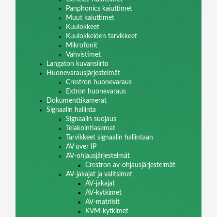
Panphonics kaiuttimet
Muut kaiuttimet
Kuulokkeet
Kuulokkeiden tarvikkeet
Mikrofonit
Vahvistimet
Langaton kuvansiirto
Huonevarausjärjestelmät
Crestron huonevaraus
Extron huonevaraus
Dokumenttikamerat
Signaalin hallinta
Signaalin suojaus
Telakointiasemat
Tarvikkeet signaalin hallintaan
AV over IP
AV-ohjausjärjestelmät
Crestron av-ohjausjärjestelmät
AV-jakajat ja valitsimet
AV-jakajat
AV-kytkimet
AV-matriisit
KVM-kytkimet