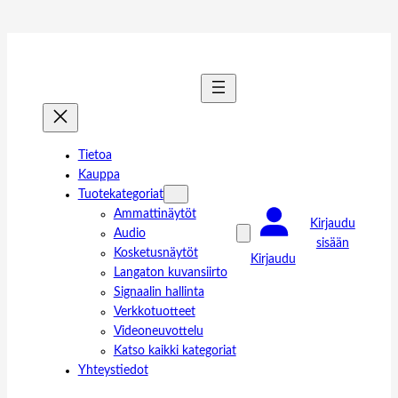
Tietoa
Kauppa
Tuotekategoriat
Ammattinäytöt
Kirjaudu
Audio
sisään
Kosketusnäytöt
Kirjaudu
Langaton kuvansiirto
Signaalin hallinta
Verkkotuotteet
Videoneuvottelu
Katso kaikki kategoriat
Yhteystiedot