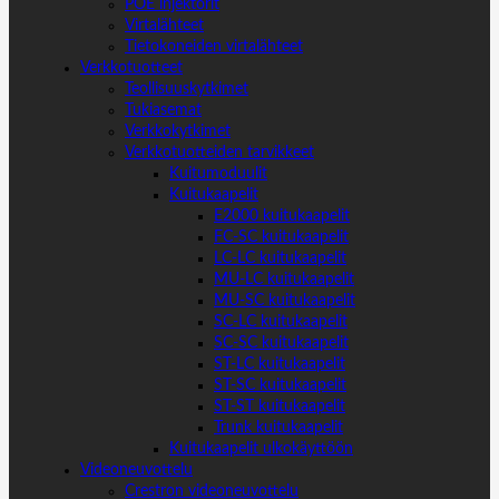
POE injektorit
Virtalähteet
Tietokoneiden virtalähteet
Verkkotuotteet
Teollisuuskytkimet
Tukiasemat
Verkkokytkimet
Verkkotuotteiden tarvikkeet
Kuitumoduulit
Kuitukaapelit
E2000 kuitukaapelit
FC-SC kuitukaapelit
LC-LC kuitukaapelit
MU-LC kuitukaapelit
MU-SC kuitukaapelit
SC-LC kuitukaapelit
SC-SC kuitukaapelit
ST-LC kuitukaapelit
ST-SC kuitukaapelit
ST-ST kuitukaapelit
Trunk kuitukaapelit
Kuitukaapelit ulkokäyttöön
Videoneuvottelu
Crestron videoneuvottelu