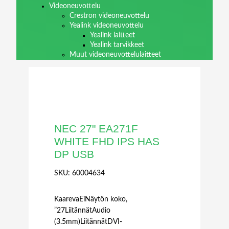
Videoneuvottelu
Crestron videoneuvottelu
Yealink videoneuvottelu
Yealink laitteet
Yealink tarvikkeet
Muut videoneuvottelulaitteet
NEC 27" EA271F
WHITE FHD IPS HAS
DP USB
SKU:
60004634
KaarevaEiNäytön koko,
”27LiitännätAudio
(3.5mm)LiitännätDVI-