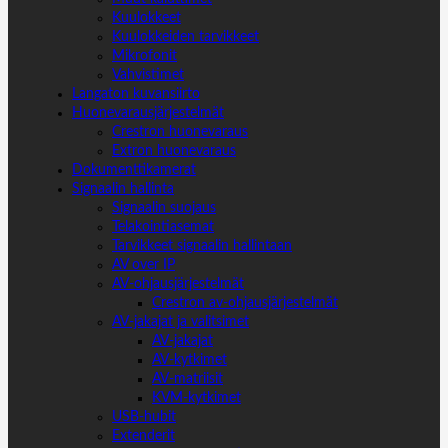
Kuulokkeet
Kuulokkeiden tarvikkeet
Mikrofonit
Vahvistimet
Langaton kuvansiirto
Huonevarausjärjestelmät
Crestron huonevaraus
Extron huonevaraus
Dokumenttikamerat
Signaalin hallinta
Signaalin suojaus
Telakointiasemat
Tarvikkeet signaalin hallintaan
AV over IP
AV-ohjausjärjestelmät
Crestron av-ohjausjärjestelmät
AV-jakajat ja valitsimet
AV-jakajat
AV-kytkimet
AV-matriisit
KVM-kytkimet
USB-hubit
Extenderit