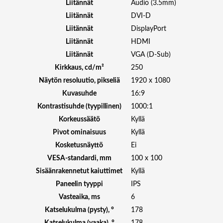
Liitännät
Audio (3.5mm)
T
Liitännät
DVI-D
E
Liitännät
DisplayPort
F
H
Liitännät
HDMI
D
Liitännät
VGA (D-Sub)
I
Kirkkaus, cd/m²
250
P
Näytön resoluutio, pikseliä
1920 x 1080
S
Kuvasuhde
16:9
H
A
Kontrastisuhde (tyypillinen)
1000:1
S
Korkeussäätö
Kyllä
D
Pivot ominaisuus
Kyllä
P
Kosketusnäyttö
Ei
U
VESA-standardi, mm
100 x 100
S
Sisäänrakennetut kaiuttimet
Kyllä
B
m
Paneelin tyyppi
IPS
ä
Vasteaika, ms
6
ä
Katselukulma (pysty), °
178
r