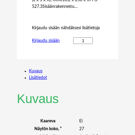
527.3Sisäänrakennettu…
Kirjaudu sisään nähdäksesi lisätietoja
N
Kirjaudu sisään
E
C
2
7
Kuvaus
"
Lisätiedot
E
A
2
Kuvaus
7
1
F
W
Kaareva
Ei
H
Näytön koko, ”
27
I