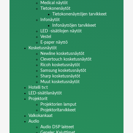
Medical näytöt
Tietokonenäytöt
Tietokonenäyttöjen tarvikkeet
Infonäytöt
Infonäyttöjen tarvikkeet
LED -sisätilojen näytöt
Vestel
E-paper näyttö
Kosketusnäytöt
Newline kosketusnäytöt
Clevertouch kosketusnäytöt
Ricoh kosketusnäytöt
Samsung kosketusnäytöt
Sharp kosketusnäytöt
Muut kosketusnäytöt
Hotelli tv:t
LED-sisätilanäytöt
Projektorit
Projektorien lamput
Projektoritarvikkeet
Valkokankaat
Audio
Audio DSP laitteet
Genelec Kaiuttimet