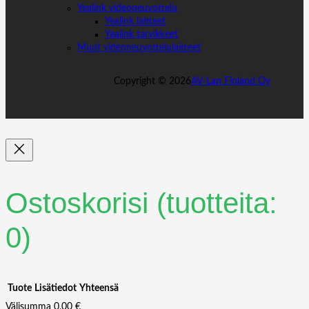
Yealink videoneuvottelu
Yealink laitteet
Yealink tarvikkeet
Muut videoneuvottelulaitteet
Copyright ©
2026
AV-Lan Finland Oy
Ostoskorisi
(tuotteita:
0)
Tuote
Lisätiedot
Yhteensä
Välisumma
0,00 €