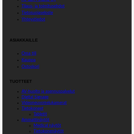
o
d
A
Tilaus- ja toimitusehdot
o
I
p
Tietosuojaseloste
k
n
p
Yhteystiedot
ASIAKKAILLE
Oma tili
Kauppa
Ostoskori
TUOTTEET
AV-huolto ja asennuspalvelut
Digital Signage
Videoneuvottelukamerat
Tietokoneet
Tabletit
Ammattinäytöt
Medical näytöt
Tietokonenäytöt