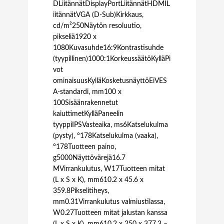
DLiitännätDisplayPortLiitännätHDMIL
iitännätVGA (D-Sub)Kirkkaus,
cd/m²250Näytön resoluutio,
pikseliä1920 x
1080Kuvasuhde16:9Kontrastisuhde
(tyypillinen)1000:1KorkeussäätöKylläPi
vot
ominaisuusKylläKosketusnäyttöEiVES
A-standardi, mm100 x
100Sisäänrakennetut
kaiuttimetKylläPaneelin
tyyppiIPSVasteaika, ms6Katselukulma
(pysty), °178Katselukulma (vaaka),
°178Tuotteen paino,
g5000Näyttövärejä16.7
MVirrankulutus, W17Tuotteen mitat
(L x S x K), mm610.2 x 45.6 x
359.8Pikselitiheys,
mm0.31Virrankulutus valmiustilassa,
W0.27Tuotteen mitat jalustan kanssa
(L x S x K), mm610.2 x 250 x 377.3 –