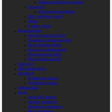
Tietokonenäyttöjen tarvikkeet
Infonäytöt
Infonäyttöjen tarvikkeet
LED -sisätilojen näytöt
Vestel
E-paper näyttö
Kosketusnäytöt
Newline kosketusnäytöt
Clevertouch kosketusnäytöt
Ricoh kosketusnäytöt
Samsung kosketusnäytöt
Sharp kosketusnäytöt
Muut kosketusnäytöt
Hotelli tv:t
LED-sisätilanäytöt
Projektorit
Projektorien lamput
Projektoritarvikkeet
Valkokankaat
Audio
Audio DSP laitteet
Genelec Kaiuttimet
Panphonics kaiuttimet
Muut kaiuttimet