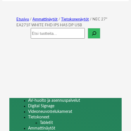
Etusivu
/
Ammattinäytöt
/
Tietokonenäytöt
/ NEC 27"
EA271F WHITE FHD IPS HAS DP USB
Haku
AV-huolto ja asennuspalvelut
Digital Signage
Videoneuvottelukamerat
Tietokoneet
Tabletit
Ammattinäytöt