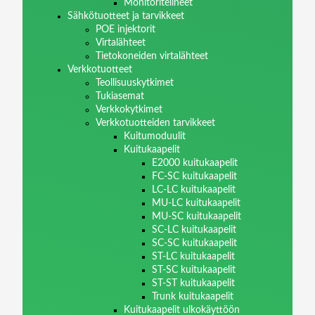
Monitoritelineet
Sähkötuotteet ja tarvikkeet
POE injektorit
Virtalähteet
Tietokoneiden virtalähteet
Verkkotuotteet
Teollisuuskytkimet
Tukiasemat
Verkkokytkimet
Verkkotuotteiden tarvikkeet
Kuitumoduulit
Kuitukaapelit
E2000 kuitukaapelit
FC-SC kuitukaapelit
LC-LC kuitukaapelit
MU-LC kuitukaapelit
MU-SC kuitukaapelit
SC-LC kuitukaapelit
SC-SC kuitukaapelit
ST-LC kuitukaapelit
ST-SC kuitukaapelit
ST-ST kuitukaapelit
Trunk kuitukaapelit
Kuitukaapelit ulkokäyttöön