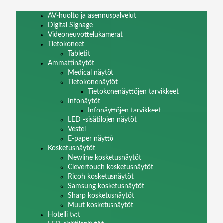
AV-huolto ja asennuspalvelut
Digital Signage
Videoneuvottelukamerat
Tietokoneet
Tabletit
Ammattinäytöt
Medical näytöt
Tietokonenäytöt
Tietokonenäyttöjen tarvikkeet
Infonäytöt
Infonäyttöjen tarvikkeet
LED -sisätilojen näytöt
Vestel
E-paper näyttö
Kosketusnäytöt
Newline kosketusnäytöt
Clevertouch kosketusnäytöt
Ricoh kosketusnäytöt
Samsung kosketusnäytöt
Sharp kosketusnäytöt
Muut kosketusnäytöt
Hotelli tv:t