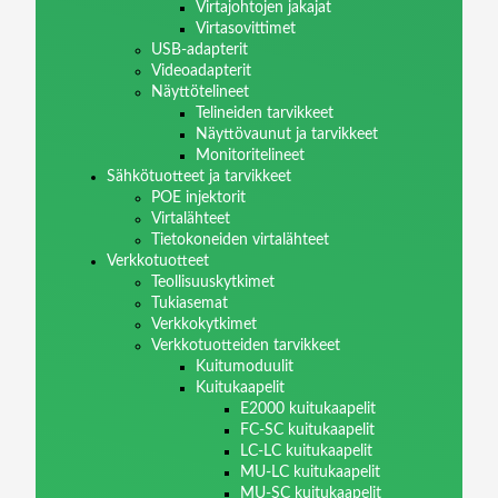
Virtajohtojen jakajat
Virtasovittimet
USB-adapterit
Videoadapterit
Näyttötelineet
Telineiden tarvikkeet
Näyttövaunut ja tarvikkeet
Monitoritelineet
Sähkötuotteet ja tarvikkeet
POE injektorit
Virtalähteet
Tietokoneiden virtalähteet
Verkkotuotteet
Teollisuuskytkimet
Tukiasemat
Verkkokytkimet
Verkkotuotteiden tarvikkeet
Kuitumoduulit
Kuitukaapelit
E2000 kuitukaapelit
FC-SC kuitukaapelit
LC-LC kuitukaapelit
MU-LC kuitukaapelit
MU-SC kuitukaapelit