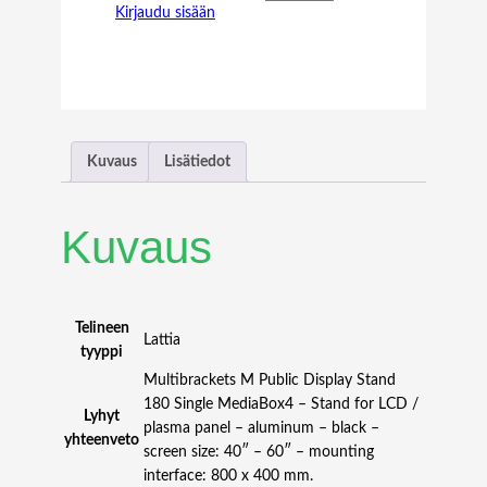
Kirjaudu sisään
B
P
U
B
L
I
C
Kuvaus
Lisätiedot
D
I
S
Kuvaus
P
L
A
Y
Telineen
Lattia
S
tyyppi
T
Multibrackets M Public Display Stand
A
180 Single MediaBox4 – Stand for LCD /
Lyhyt
N
plasma panel – aluminum – black –
yhteenveto
D
screen size: 40″ – 60″ – mounting
1
interface: 800 x 400 mm.