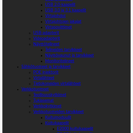
USB 2.0-kaapelit
USB 3.0 ja 3.1 kaapelit
Virtajohdot
Virtajohtojen jakajat
Virtasovittimet
USB-adapterit
Videoadapterit
Näyttötelineet
Telineiden tarvikkeet
Näyttövaunut ja tarvikkeet
Monitoritelineet
Sähkötuotteet ja tarvikkeet
POE injektorit
Virtalähteet
Tietokoneiden virtalähteet
Verkkotuotteet
Teollisuuskytkimet
Tukiasemat
Verkkokytkimet
Verkkotuotteiden tarvikkeet
Kuitumoduulit
Kuitukaapelit
E2000 kuitukaapelit