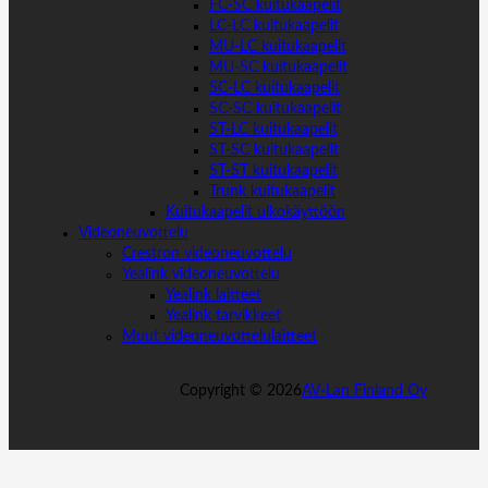
FC-SC kuitukaapelit
LC-LC kuitukaapelit
MU-LC kuitukaapelit
MU-SC kuitukaapelit
SC-LC kuitukaapelit
SC-SC kuitukaapelit
ST-LC kuitukaapelit
ST-SC kuitukaapelit
ST-ST kuitukaapelit
Trunk kuitukaapelit
Kuitukaapelit ulkokäyttöön
Videoneuvottelu
Crestron videoneuvottelu
Yealink videoneuvottelu
Yealink laitteet
Yealink tarvikkeet
Muut videoneuvottelulaitteet
Copyright ©
2026
AV-Lan Finland Oy