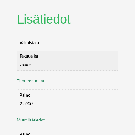
8
0
Lisätiedot
S
I
N
G
L
Valmistaja
E
M
Takuuaika
E
vuotta
D
I
Tuotteen mitat
A
B
O
Paino
X
22.000
4
B
Muut lisätiedot
L
A
C
Paino