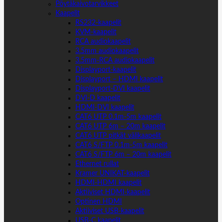
Pöytäkaivotarvikkeet
Kaapelit
RS232-kaapelit
KVM-kaapelit
RCA audiokaapelit
3.5mm audiokaapelit
3.5mm-RCA audiokaapelit
Displayport-kaapelit
Displayport – HDMI kaapelit
Displayport-DVI kaapelit
DVI-D kaapelit
HDMI-DVI kaapelit
CAT6 UTP 0.1m-5m kaapelit
CAT6 UTP 6m – 20m kaapelit
CAT6 UTP pitkät välikaapelit
CAT6 S/FTP 0.1m-5m kaapelit
CAT6 S/FTP 6m – 20m kaapelit
Ethernet rullat
Kramer UNIKAT-kaapelit
HDMI-HDMI kaapelit
Aktiiviset HDMI-kaapelit
Optinen HDMI
Aktiiviset USB-kaapelit
USB-C kaapelit