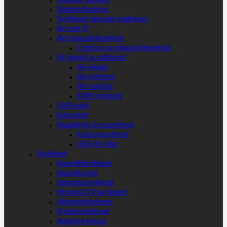
Signaalin suojaus
Telakointiasemat
Tarvikkeet signaalin hallintaan
AV over IP
AV-ohjausjärjestelmät
Crestron av-ohjausjärjestelmät
AV-jakajat ja valitsimet
AV-jakajat
AV-kytkimet
AV-matriisit
KVM-kytkimet
USB-hubit
Extenderit
Skaalaimet ja muuntimet
Kuitumuuntimet
USB AV-sillat
Tarvikkeet
Kaapelikiinnikkeet
Kaapelisuojat
Valvontatarvikkeet
Monitori/TV tarvikkeet
Videoseinätelineet
Projektoritelineet
Adapterirenkaat