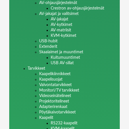
AV-ohjausjärjestelmät
Crestron av-ohjausjärjestelmät
AV-jakajat ja valitsimet
AV-jakajat
AV-kytkimet
AV-matriisit
KVM-kytkimet
USB-hubit
Extenderit
Skaalaimet ja muuntimet
Kuitumuuntimet
USB AV-sillat
Tarvikkeet
Kaapelikiinnikkeet
Kaapelisuojat
Valvontatarvikkeet
Monitori/TV tarvikkeet
Videoseinätelineet
Projektoritelineet
Adapterirenkaat
Pöytäkaivotarvikkeet
Kaapelit
RS232-kaapelit
KVM-kaapelit