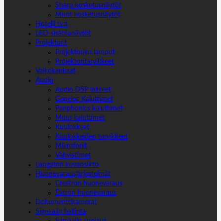
Sharp kosketusnäytöt
Muut kosketusnäytöt
Hotelli tv:t
LED-sisätilanäytöt
Projektorit
Projektorien lamput
Projektoritarvikkeet
Valkokankaat
Audio
Audio DSP laitteet
Genelec Kaiuttimet
Panphonics kaiuttimet
Muut kaiuttimet
Kuulokkeet
Kuulokkeiden tarvikkeet
Mikrofonit
Vahvistimet
Langaton kuvansiirto
Huonevarausjärjestelmät
Crestron huonevaraus
Extron huonevaraus
Dokumenttikamerat
Signaalin hallinta