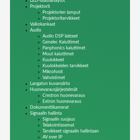
LED-sisätilanäytöt
Projektorit
Projektorien lamput
Projektoritarvikkeet
Valkokankaat
Audio
Audio DSP laitteet
Genelec Kaiuttimet
Panphonics kaiuttimet
Muut kaiuttimet
Kuulokkeet
Kuulokkeiden tarvikkeet
Mikrofonit
Vahvistimet
Langaton kuvansiirto
Huonevarausjärjestelmät
Crestron huonevaraus
Extron huonevaraus
Dokumenttikamerat
Signaalin hallinta
Signaalin suojaus
Telakointiasemat
Tarvikkeet signaalin hallintaan
AV over IP