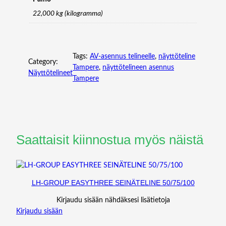
K
22,000 kg (kilogramma)
m
ä
ä
r
Tags:
AV-asennus telineelle
, 
näyttöteline
Category:
ä
Tampere
, 
näyttötelineen asennus
Näyttötelineet
Tampere
Saattaisit kiinnostua myös näistä
LH-GROUP EASYTHREE SEINÄTELINE 50/75/100
Kirjaudu sisään nähdäksesi lisätietoja
Kirjaudu sisään