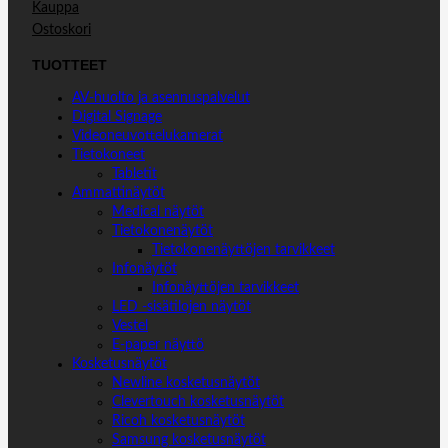
Kauppa
Ostoskori
TUOTTEET
AV-huolto ja asennuspalvelut
Digital Signage
Videoneuvottelukamerat
Tietokoneet
Tabletit
Ammattinäytöt
Medical näytöt
Tietokonenäytöt
Tietokonenäyttöjen tarvikkeet
Infonäytöt
Infonäyttöjen tarvikkeet
LED -sisätilojen näytöt
Vestel
E-paper näyttö
Kosketusnäytöt
Newline kosketusnäytöt
Clevertouch kosketusnäytöt
Ricoh kosketusnäytöt
Samsung kosketusnäytöt