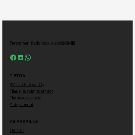
Paremman tiedonkulun edelläkävijä
Facebook
LinkedIn
WhatsApp
TIETOA
AV-Lan Finland Oy
Tilaus- ja toimitusehdot
Tietosuojaseloste
Yhteystiedot
ASIAKKAILLE
Oma tili