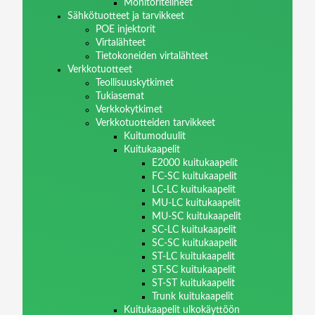
Monitoritelineet
Sähkötuotteet ja tarvikkeet
POE injektorit
Virtalähteet
Tietokoneiden virtalähteet
Verkkotuotteet
Teollisuuskytkimet
Tukiasemat
Verkkokytkimet
Verkkotuotteiden tarvikkeet
Kuitumoduulit
Kuitukaapelit
E2000 kuitukaapelit
FC-SC kuitukaapelit
LC-LC kuitukaapelit
MU-LC kuitukaapelit
MU-SC kuitukaapelit
SC-LC kuitukaapelit
SC-SC kuitukaapelit
ST-LC kuitukaapelit
ST-SC kuitukaapelit
ST-ST kuitukaapelit
Trunk kuitukaapelit
Kuitukaapelit ulkokäyttöön