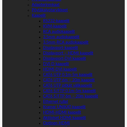
Adapterirenkaat
Pöytäkaivotarvikkeet
Kaapelit
RS232-kaapelit
KVM-kaapelit
RCA audiokaapelit
3.5mm audiokaapelit
3.5mm-RCA audiokaapelit
Displayport-kaapelit
Displayport – HDMI kaapelit
Displayport-DVI kaapelit
DVI-D kaapelit
HDMI-DVI kaapelit
CAT6 UTP 0.1m-5m kaapelit
CAT6 UTP 6m – 20m kaapelit
CAT6 UTP pitkät välikaapelit
CAT6 S/FTP 0.1m-5m kaapelit
CAT6 S/FTP 6m – 20m kaapelit
Ethernet rullat
Kramer UNIKAT-kaapelit
HDMI-HDMI kaapelit
Aktiiviset HDMI-kaapelit
Optinen HDMI