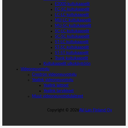
E2000 kuitukaapelit
FC-SC kuitukaapelit
LC-LC kuitukaapelit
MU-LC kuitukaapelit
MU-SC kuitukaapelit
SC-LC kuitukaapelit
SC-SC kuitukaapelit
ST-LC kuitukaapelit
ST-SC kuitukaapelit
ST-ST kuitukaapelit
Trunk kuitukaapelit
Kuitukaapelit ulkokäyttöön
Videoneuvottelu
Crestron videoneuvottelu
Yealink videoneuvottelu
Yealink laitteet
Yealink tarvikkeet
Muut videoneuvottelulaitteet
Copyright ©
2026
AV-Lan Finland Oy