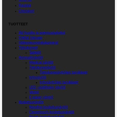
Kauppa
Ostoskori
TUOTTEET
AV-huolto ja asennuspalvelut
Digital Signage
Videoneuvottelukamerat
Tietokoneet
Tabletit
Ammattinäytöt
Medical näytöt
Tietokonenäytöt
Tietokonenäyttöjen tarvikkeet
Infonäytöt
Infonäyttöjen tarvikkeet
LED -sisätilojen näytöt
Vestel
E-paper näyttö
Kosketusnäytöt
Newline kosketusnäytöt
Clevertouch kosketusnäytöt