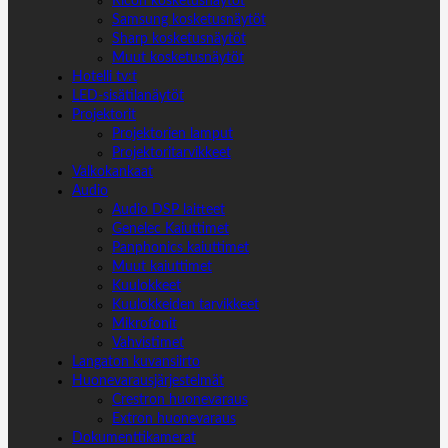
Ricoh kosketusnäytöt
Samsung kosketusnäytöt
Sharp kosketusnäytöt
Muut kosketusnäytöt
Hotelli tv:t
LED-sisätilanäytöt
Projektorit
Projektorien lamput
Projektoritarvikkeet
Valkokankaat
Audio
Audio DSP laitteet
Genelec Kaiuttimet
Panphonics kaiuttimet
Muut kaiuttimet
Kuulokkeet
Kuulokkeiden tarvikkeet
Mikrofonit
Vahvistimet
Langaton kuvansiirto
Huonevarausjärjestelmät
Crestron huonevaraus
Extron huonevaraus
Dokumenttikamerat