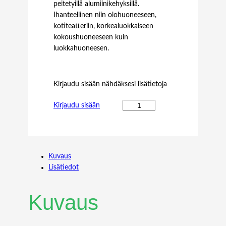
peitetyillä alumiinikehyksillä.
Ihanteellinen niin olohuoneeseen,
kotiteatteriin, korkealuokkaiseen
kokoushuoneeseen kuin
luokkahuoneesen.
Kirjaudu sisään nähdäksesi lisätietoja
M
Kirjaudu sisään
B
1
6
:
Kuvaus
9
Lisätiedot
F
R
A
Kuvaus
M
E