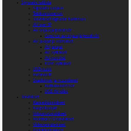
Signaalin hallinta
Signaalin suojaus
Telakointiasemat
Tarvikkeet signaalin hallintaan
AV over IP
AV-ohjausjärjestelmät
Crestron av-ohjausjärjestelmät
AV-jakajat ja valitsimet
AV-jakajat
AV-kytkimet
AV-matriisit
KVM-kytkimet
USB-hubit
Extenderit
Skaalaimet ja muuntimet
Kuitumuuntimet
USB AV-sillat
Tarvikkeet
Kaapelikiinnikkeet
Kaapelisuojat
Valvontatarvikkeet
Monitori/TV tarvikkeet
Videoseinätelineet
Projektoritelineet