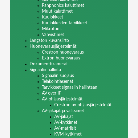
Panphonics kaiuttimet
Muut kaiuttimet
Kuulokkeet
Kuulokkeiden tarvikkeet
Mikrofonit
Vahvistimet
Langaton kuvansiirto
Huonevarausjärjestelmät
Crestron huonevaraus
Extron huonevaraus
Dokumenttikamerat
Signaalin hallinta
Signaalin suojaus
Telakointiasemat
Tarvikkeet signaalin hallintaan
AV over IP
AV-ohjausjärjestelmät
Crestron av-ohjausjärjestelmät
AV-jakajat ja valitsimet
AV-jakajat
AV-kytkimet
AV-matriisit
KVM-kytkimet