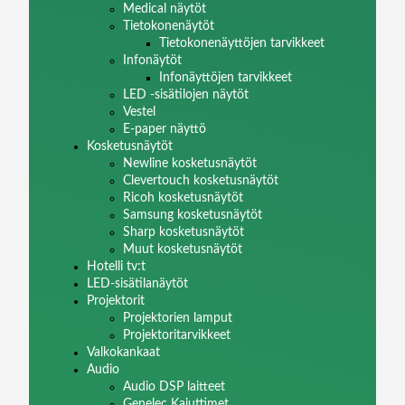
Medical näytöt
Tietokonenäytöt
Tietokonenäyttöjen tarvikkeet
Infonäytöt
Infonäyttöjen tarvikkeet
LED -sisätilojen näytöt
Vestel
E-paper näyttö
Kosketusnäytöt
Newline kosketusnäytöt
Clevertouch kosketusnäytöt
Ricoh kosketusnäytöt
Samsung kosketusnäytöt
Sharp kosketusnäytöt
Muut kosketusnäytöt
Hotelli tv:t
LED-sisätilanäytöt
Projektorit
Projektorien lamput
Projektoritarvikkeet
Valkokankaat
Audio
Audio DSP laitteet
Genelec Kaiuttimet