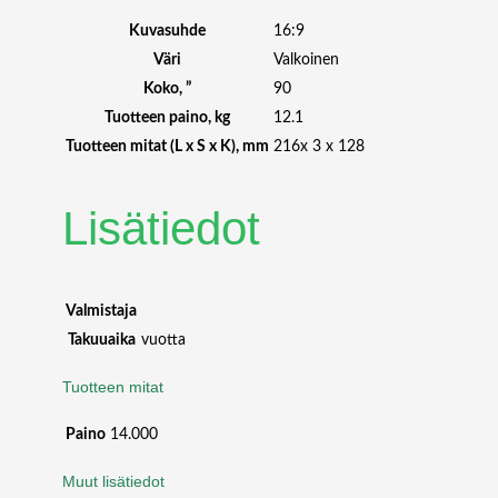
D
P
Kuvasuhde
16:9
R
Väri
Valkoinen
O
Koko, ”
90
J
Tuotteen paino, kg
12.1
E
Tuotteen mitat (L x S x K), mm
216x 3 x 128
C
T
I
Lisätiedot
O
N
S
C
Valmistaja
R
Takuuaika
vuotta
E
E
Tuotteen mitat
N
9
Paino
14.000
0
"
Muut lisätiedot
m