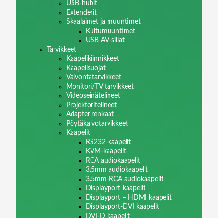
USB-hubit
Extenderit
Skaalaimet ja muuntimet
Kuitumuuntimet
USB AV-sillat
Tarvikkeet
Kaapelikiinnikkeet
Kaapelisuojat
Valvontatarvikkeet
Monitori/TV tarvikkeet
Videoseinätelineet
Projektoritelineet
Adapterirenkaat
Pöytäkaivotarvikkeet
Kaapelit
RS232-kaapelit
KVM-kaapelit
RCA audiokaapelit
3.5mm audiokaapelit
3.5mm-RCA audiokaapelit
Displayport-kaapelit
Displayport – HDMI kaapelit
Displayport-DVI kaapelit
DVI-D kaapelit