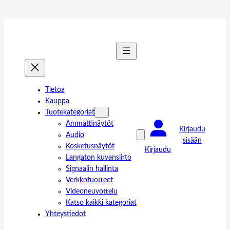
Tietoa
Kauppa
Tuotekategoriat
Ammattinäytöt
Kirjaudu
Audio
sisään
Kosketusnäytöt
Kirjaudu
Langaton kuvansiirto
Signaalin hallinta
Verkkotuotteet
Videoneuvottelu
Katso kaikki kategoriat
Yhteystiedot