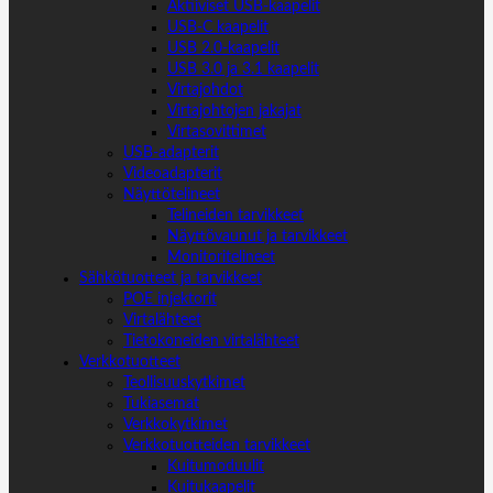
Aktiiviset USB-kaapelit
USB-C kaapelit
USB 2.0-kaapelit
USB 3.0 ja 3.1 kaapelit
Virtajohdot
Virtajohtojen jakajat
Virtasovittimet
USB-adapterit
Videoadapterit
Näyttötelineet
Telineiden tarvikkeet
Näyttövaunut ja tarvikkeet
Monitoritelineet
Sähkötuotteet ja tarvikkeet
POE injektorit
Virtalähteet
Tietokoneiden virtalähteet
Verkkotuotteet
Teollisuuskytkimet
Tukiasemat
Verkkokytkimet
Verkkotuotteiden tarvikkeet
Kuitumoduulit
Kuitukaapelit