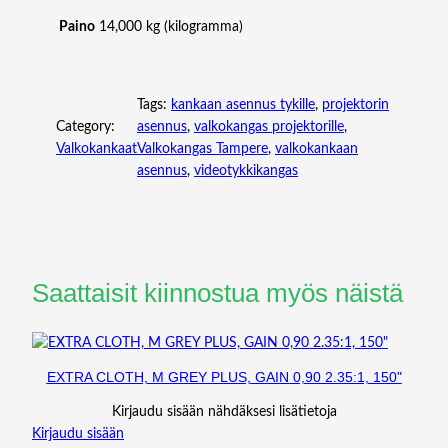
ä
Paino
14,000 kg (kilogramma)
ä
r
ä
Tags:
kankaan asennus tykille
, 
projektorin
Category:
asennus
, 
valkokangas projektorille
, 
Valkokankaat
Valkokangas Tampere
, 
valkokankaan
asennus
, 
videotykkikangas
Saattaisit kiinnostua myös näistä
EXTRA CLOTH, M GREY PLUS, GAIN 0,90 2.35:1, 150"
Kirjaudu sisään nähdäksesi lisätietoja
Kirjaudu sisään