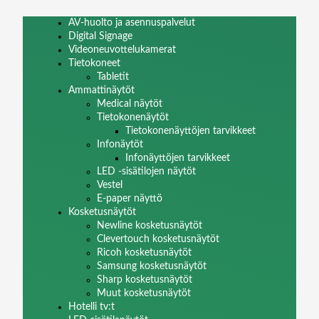
AV-huolto ja asennuspalvelut
Digital Signage
Videoneuvottelukamerat
Tietokoneet
Tabletit
Ammattinäytöt
Medical näytöt
Tietokonenäytöt
Tietokonenäyttöjen tarvikkeet
Infonäytöt
Infonäyttöjen tarvikkeet
LED -sisätilojen näytöt
Vestel
E-paper näyttö
Kosketusnäytöt
Newline kosketusnäytöt
Clevertouch kosketusnäytöt
Ricoh kosketusnäytöt
Samsung kosketusnäytöt
Sharp kosketusnäytöt
Muut kosketusnäytöt
Hotelli tv:t