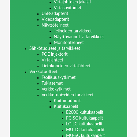
Virtajohtojen jakajat
Virtasovittimet
USB-adapterit
Videoadapterit
Näyttötelineet
Telineiden tarvikkeet
Näyttövaunut ja tarvikkeet
Monitoritelineet
Sähkötuotteet ja tarvikkeet
POE injektorit
Virtalähteet
Tietokoneiden virtalähteet
Verkkotuotteet
Teollisuuskytkimet
Tukiasemat
Verkkokytkimet
Verkkotuotteiden tarvikkeet
Kuitumoduulit
Kuitukaapelit
E2000 kuitukaapelit
FC-SC kuitukaapelit
LC-LC kuitukaapelit
MU-LC kuitukaapelit
MU-SC kuitukaapelit