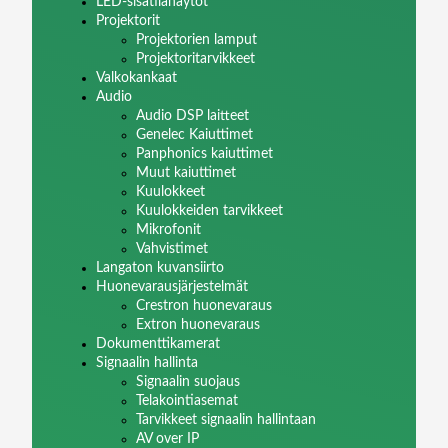
LED-sisätilanäytöt
Projektorit
Projektorien lamput
Projektoritarvikkeet
Valkokankaat
Audio
Audio DSP laitteet
Genelec Kaiuttimet
Panphonics kaiuttimet
Muut kaiuttimet
Kuulokkeet
Kuulokkeiden tarvikkeet
Mikrofonit
Vahvistimet
Langaton kuvansiirto
Huonevarausjärjestelmät
Crestron huonevaraus
Extron huonevaraus
Dokumenttikamerat
Signaalin hallinta
Signaalin suojaus
Telakointiasemat
Tarvikkeet signaalin hallintaan
AV over IP