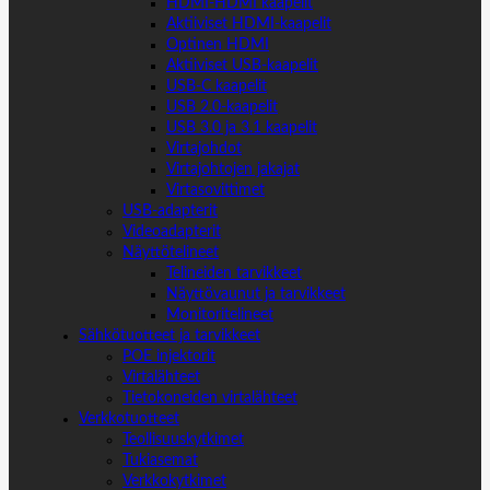
HDMI-HDMI kaapelit
Aktiiviset HDMI-kaapelit
Optinen HDMI
Aktiiviset USB-kaapelit
USB-C kaapelit
USB 2.0-kaapelit
USB 3.0 ja 3.1 kaapelit
Virtajohdot
Virtajohtojen jakajat
Virtasovittimet
USB-adapterit
Videoadapterit
Näyttötelineet
Telineiden tarvikkeet
Näyttövaunut ja tarvikkeet
Monitoritelineet
Sähkötuotteet ja tarvikkeet
POE injektorit
Virtalähteet
Tietokoneiden virtalähteet
Verkkotuotteet
Teollisuuskytkimet
Tukiasemat
Verkkokytkimet