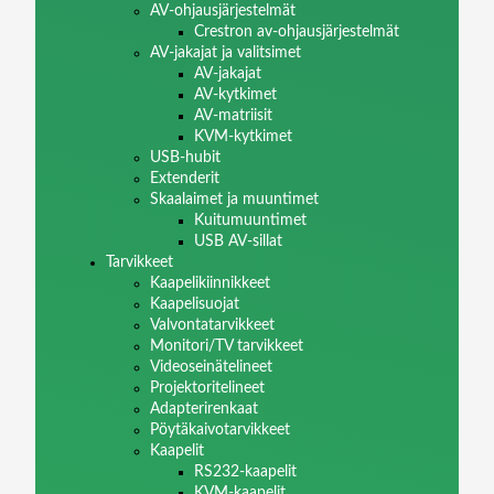
AV-ohjausjärjestelmät
Crestron av-ohjausjärjestelmät
AV-jakajat ja valitsimet
AV-jakajat
AV-kytkimet
AV-matriisit
KVM-kytkimet
USB-hubit
Extenderit
Skaalaimet ja muuntimet
Kuitumuuntimet
USB AV-sillat
Tarvikkeet
Kaapelikiinnikkeet
Kaapelisuojat
Valvontatarvikkeet
Monitori/TV tarvikkeet
Videoseinätelineet
Projektoritelineet
Adapterirenkaat
Pöytäkaivotarvikkeet
Kaapelit
RS232-kaapelit
KVM-kaapelit