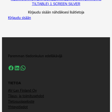
TILTABLE) 1 SCREEN SILVER
Kirjaudu sisään nähdäksesi lisätietoja
Kirjaudu sisään
Paremman tiedonkulun edelläkävijä
Facebook
LinkedIn
WhatsApp
TIETOA
AV-Lan Finland Oy
Tilaus- ja toimitusehdot
Tietosuojaseloste
Yhteystiedot