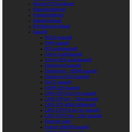
Monitori/TV tarvikkeet
Videoseinätelineet
Projektoritelineet
Adapterirenkaat
Pöytäkaivotarvikkeet
Kaapelit
RS232-kaapelit
KVM-kaapelit
RCA audiokaapelit
3.5mm audiokaapelit
3.5mm-RCA audiokaapelit
Displayport-kaapelit
Displayport – HDMI kaapelit
Displayport-DVI kaapelit
DVI-D kaapelit
HDMI-DVI kaapelit
CAT6 UTP 0.1m-5m kaapelit
CAT6 UTP 6m – 20m kaapelit
CAT6 UTP pitkät välikaapelit
CAT6 S/FTP 0.1m-5m kaapelit
CAT6 S/FTP 6m – 20m kaapelit
Ethernet rullat
Kramer UNIKAT-kaapelit