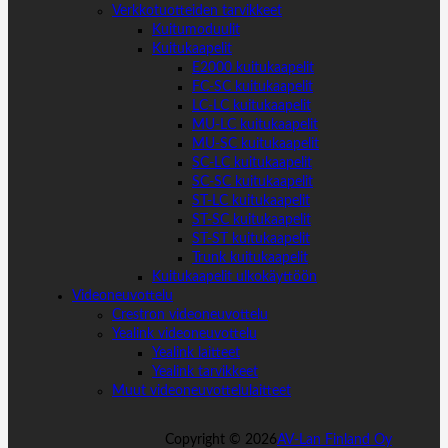
Verkkotuotteiden tarvikkeet
Kuitumoduulit
Kuitukaapelit
E2000 kuitukaapelit
FC-SC kuitukaapelit
LC-LC kuitukaapelit
MU-LC kuitukaapelit
MU-SC kuitukaapelit
SC-LC kuitukaapelit
SC-SC kuitukaapelit
ST-LC kuitukaapelit
ST-SC kuitukaapelit
ST-ST kuitukaapelit
Trunk kuitukaapelit
Kuitukaapelit ulkokäyttöön
Videoneuvottelu
Crestron videoneuvottelu
Yealink videoneuvottelu
Yealink laitteet
Yealink tarvikkeet
Muut videoneuvottelulaitteet
Copyright ©
2026
AV-Lan Finland Oy