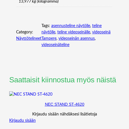
13,977 kg (kilogramma)
Tags:
asennusteline näytölle
, 
teline
Category:
näytölle
, 
teline videoseinälle
, 
videoseinä
Näyttötelineet
Tampere
, 
videoseinän asennus
, 
videoseinäteline
Saattaisit kiinnostua myös näistä
NEC STAND ST-4620
Kirjaudu sisään nähdäksesi lisätietoja
Kirjaudu sisään