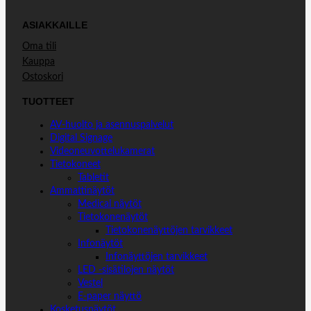
ASIAKKAILLE
Oma tili
Kauppa
Ostoskori
TUOTTEET
AV-huolto ja asennuspalvelut
Digital Signage
Videoneuvottelukamerat
Tietokoneet
Tabletit
Ammattinäytöt
Medical näytöt
Tietokonenäytöt
Tietokonenäyttöjen tarvikkeet
Infonäytöt
Infonäyttöjen tarvikkeet
LED -sisätilojen näytöt
Vestel
E-paper näyttö
Kosketusnäytöt