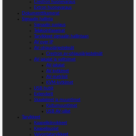
Crestron huonevaraus
Extron huonevaraus
Dokumenttikamerat
Signaalin hallinta
Signaalin suojaus
Telakointiasemat
Tarvikkeet signaalin hallintaan
AV over IP
AV-ohjausjärjestelmät
Crestron av-ohjausjärjestelmät
AV-jakajat ja valitsimet
AV-jakajat
AV-kytkimet
AV-matriisit
KVM-kytkimet
USB-hubit
Extenderit
Skaalaimet ja muuntimet
Kuitumuuntimet
USB AV-sillat
Tarvikkeet
Kaapelikiinnikkeet
Kaapelisuojat
Valvontatarvikkeet