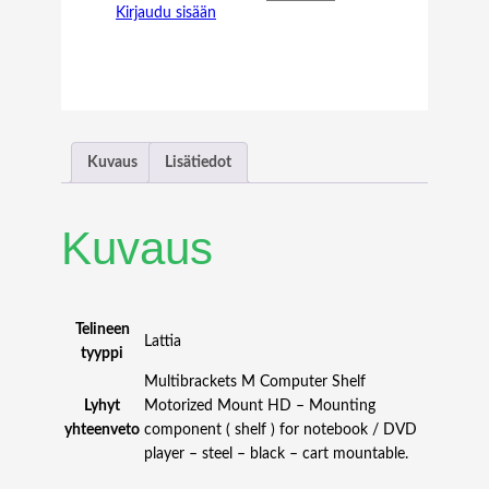
Kirjaudu sisään
C
O
M
P
U
T
E
Kuvaus
Lisätiedot
R
S
H
Kuvaus
E
L
F
M
Telineen
Lattia
O
tyyppi
T
Multibrackets M Computer Shelf
O
Lyhyt
Motorized Mount HD – Mounting
R
yhteenveto
component ( shelf ) for notebook / DVD
I
player – steel – black – cart mountable.
Z