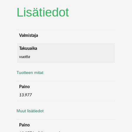
E
Lisätiedot
D
M
O
U
N
Valmistaja
T
B
Takuuaika
L
vuotta
A
C
Tuotteen mitat
K
H
D
Paino
m
13.977
ä
ä
Muut lisätiedot
r
ä
Paino