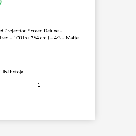
0"
d Projection Screen Deluxe –
zed – 100 in ( 254 cm ) – 4:3 – Matte
 lisätietoja
M
4
:
3
M
O
T
O