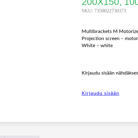
200X150, 10
SKU:
7350022730373
Multibrackets M Motorize
Projection screen – motori
White – white
Kirjaudu sisään nähdäksesi
Kirjaudu sisään