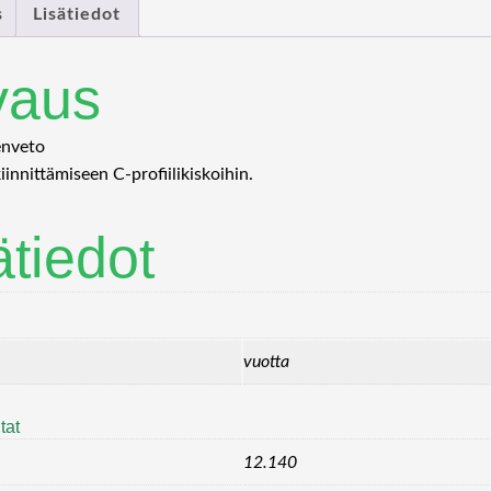
s
Lisätiedot
vaus
enveto
iinnittämiseen C-profiilikiskoihin.
ätiedot
vuotta
tat
12.140