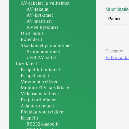
AV-jakajat ja valitsimet
AV-jakajat
Muut lisäti
AV-kytkimet
Paino
AV-matriisit
KVM-kytkimet
USB-hubit
Extenderit
Skaalaimet ja muuntimet
Category:
Kuitumuuntimet
USB AV-sillat
Valkokanka
Tarvikkeet
Kaapelikiinnikkeet
Kaapelisuojat
Valvontatarvikkeet
Monitori/TV tarvikkeet
Videoseinätelineet
Projektoritelineet
Adapterirenkaat
Pöytäkaivotarvikkeet
Kaapelit
RS232-kaapelit