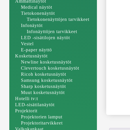
Ammattinäytöt
Medical näytöt
Tietokonenäytöt
Tietokonenäyttöjen tarvikkeet
Infonäytöt
Infonäyttöjen tarvikkeet
LED -sisätilojen näytöt
Vestel
E-paper näyttö
Kosketusnäytöt
Newline kosketusnäytöt
Clevertouch kosketusnäytöt
Ricoh kosketusnäytöt
Samsung kosketusnäytöt
Sharp kosketusnäytöt
Muut kosketusnäytöt
Hotelli tv:t
LED-sisätilanäytöt
Projektorit
Projektorien lamput
Projektoritarvikkeet
Valkokankaat