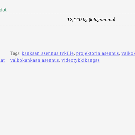
edot
12,140 kg (kilogramma)
Tags:
kankaan asennus tykille
, 
projektorin asennus
, 
valkok
at
valkokankaan asennus
, 
videotykkikangas