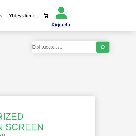
Yhteystiedot
Kirjaudu sisään
Kirjaudu
Haku
RIZED
N SCREEN