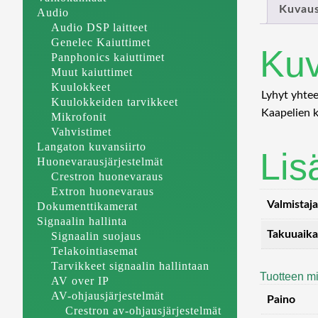
Kuvau
Audio
Audio DSP laitteet
Genelec Kaiuttimet
Ku
Panphonics kaiuttimet
Muut kaiuttimet
Kuulokkeet
Lyhyt yhte
Kuulokkeiden tarvikkeet
Kaapelien k
Mikrofonit
Vahvistimet
Langaton kuvansiirto
Lis
Huonevarausjärjestelmät
Crestron huonevaraus
Extron huonevaraus
Valmistaja
Dokumenttikamerat
Signaalin hallinta
Takuuaika
Signaalin suojaus
Telakointiasemat
Tarvikkeet signaalin hallintaan
Tuotteen mi
AV over IP
AV-ohjausjärjestelmät
Paino
Crestron av-ohjausjärjestelmät