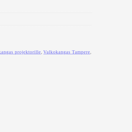
E
N
2
0
0
X
1
5
angas projektorille
, 
Valkokangas Tampere
, 
0
,
1
0
0
"
m
ä
ä
r
ä