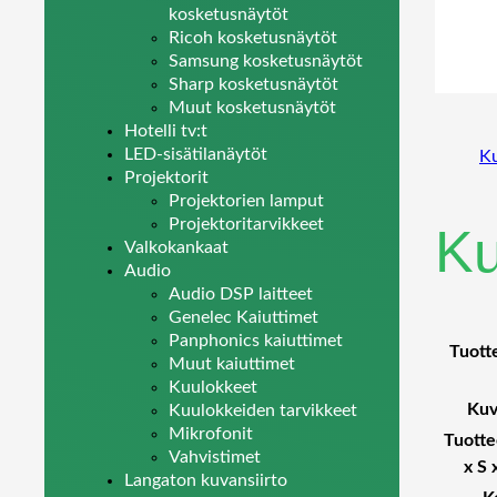
kosketusnäytöt
Ricoh kosketusnäytöt
Samsung kosketusnäytöt
Sharp kosketusnäytöt
Muut kosketusnäytöt
Hotelli tv:t
LED-sisätilanäytöt
K
Projektorit
Projektorien lamput
Projektoritarvikkeet
K
Valkokankaat
Audio
Audio DSP laitteet
Genelec Kaiuttimet
Panphonics kaiuttimet
Tuott
Muut kaiuttimet
Kuulokkeet
Kuv
Kuulokkeiden tarvikkeet
Mikrofonit
Tuotte
Vahvistimet
x S 
Langaton kuvansiirto