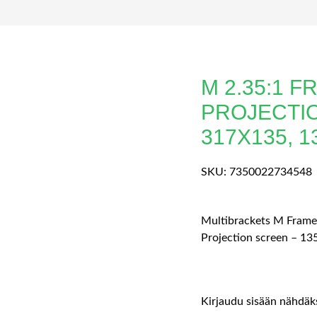
M 2.35:1 
PROJECTI
317X135, 1
SKU:
7350022734548
Multibrackets M Frame
Projection screen – 135
Kirjaudu sisään nähdäks