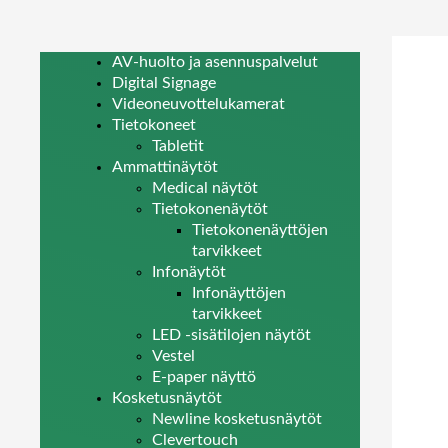
AV-huolto ja asennuspalvelut
Digital Signage
Videoneuvottelukamerat
Tietokoneet
Tabletit
Ammattinäytöt
Medical näytöt
Tietokonenäytöt
Tietokonenäyttöjen
tarvikkeet
Infonäytöt
Infonäyttöjen
tarvikkeet
LED -sisätilojen näytöt
Vestel
E-paper näyttö
Kosketusnäytöt
Newline kosketusnäytöt
Clevertouch