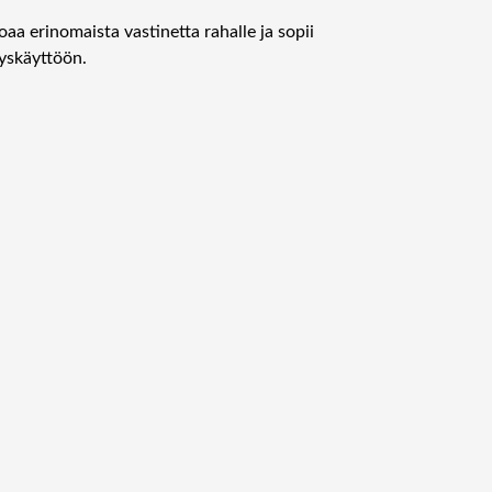
C
a erinomaista vastinetta rahalle ja sopii
T
tyskäyttöön.
I
O
N
S
C
R
E
E
N
3
1
7
X
1
3
5
,