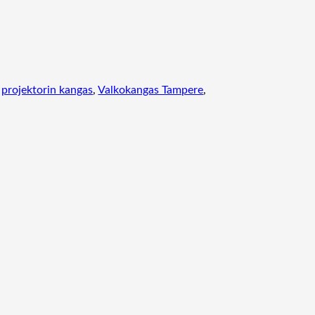
1
3
5
"
m
 
projektorin kangas
, 
Valkokangas Tampere
, 
ä
ä
r
ä