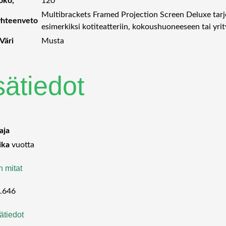
oko, ”
120
Multibrackets Framed Projection Screen Deluxe tarjoa
yhteenveto
esimerkiksi kotiteatteriin, kokoushuoneeseen tai yri
Väri
Musta
sätiedot
aja
ika
vuotta
n mitat
.646
ätiedot