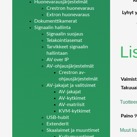
K
Huonevarausjärjestelmät
Crestron huonevaraus
Lyhyt 
Extron huonevaraus
Dokumenttikamerat
Signaalin hallinta
Signaalin suojaus
Telakointiasemat
Li
Tarvikkeet signaalin
hallintaan
AV over IP
AV-ohjausjärjestelmät
Crestron av-
ohjausjärjestelmät
Valmist
AV-jakajat ja valitsimet
Takuua
AV-jakajat
AV-kytkimet
Tuottee
AV-matriisit
KVM-kytkimet
Paino
9
USB-hubit
Extenderit
Muut lis
Skaalaimet ja muuntimet
Kuitumuuntimet