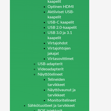
kaapelit
Optinen HDMI
Aktiiviset USB-
kaapelit
USB-C kaapelit
USB 2.0-kaapelit
USB 3.0 ja 3.1
kaapelit
Virtajohdot
Virtajohtojen
jakajat
Virtasovittimet
USB-adapterit
Videoadapterit
Näyttötelineet
Telineiden
tarvikkeet
Näyttövaunut ja
tarvikkeet
Monitoritelineet
Sähkötuotteet ja tarvikkeet
POE injektorit