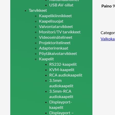
USB AV-sillat
Paino
9
Tarvikkeet
Kaapelikiinnikkeet
Kaapelisuojat
Valvontatarvikkeet
Monitori/TV tarvikkeet
Categor
Videoseinätelineet
Valkoka
Projektoritelineet
Adapterirenkaat
Pöytäkaivotarvikkeet
Kaapelit
RS232-kaapelit
KVM-kaapelit
RCA audiokaapelit
3.5mm
audiokaapelit
3.5mm-RCA
audiokaapelit
Displayport-
kaapelit
Displayport –