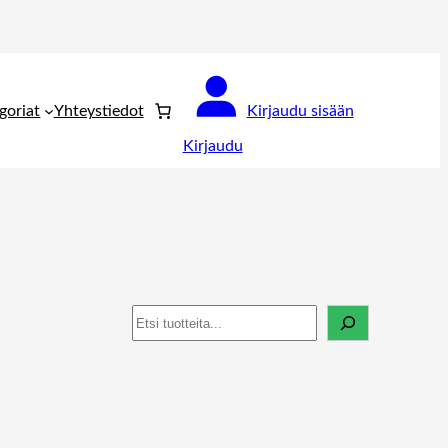
goriat
Yhteystiedot
Kirjaudu sisään
Kirjaudu
Haku