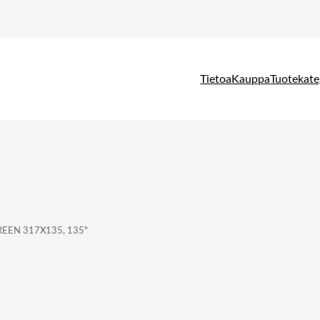
Tietoa
Kauppa
Tuotekate
REEN 317X135, 135"