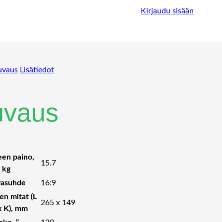
Kirjaudu sisään
uvaus
Lisätiedot
uvaus
een paino,
15.7
kg
asuhde
16:9
en mitat (L
265 x 149
x K), mm