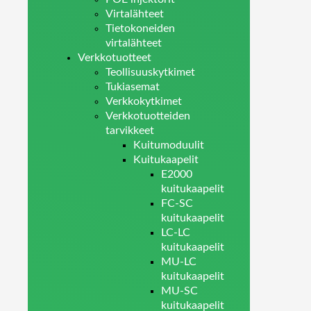
Virtalähteet
Tietokoneiden
virtalähteet
Verkkotuotteet
Teollisuuskytkimet
Tukiasemat
Verkkokytkimet
Verkkotuotteiden
tarvikkeet
Kuitumoduulit
Kuitukaapelit
E2000
kuitukaapelit
FC-SC
kuitukaapelit
LC-LC
kuitukaapelit
MU-LC
kuitukaapelit
MU-SC
kuitukaapelit