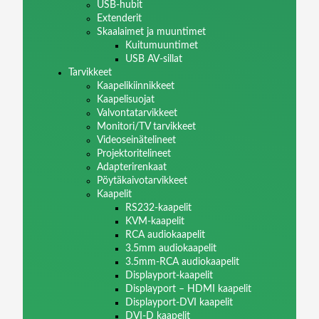
USB-hubit
Extenderit
Skaalaimet ja muuntimet
Kuitumuuntimet
USB AV-sillat
Tarvikkeet
Kaapelikiinnikkeet
Kaapelisuojat
Valvontatarvikkeet
Monitori/TV tarvikkeet
Videoseinätelineet
Projektoritelineet
Adapterirenkaat
Pöytäkaivotarvikkeet
Kaapelit
RS232-kaapelit
KVM-kaapelit
RCA audiokaapelit
3.5mm audiokaapelit
3.5mm-RCA audiokaapelit
Displayport-kaapelit
Displayport – HDMI kaapelit
Displayport-DVI kaapelit
DVI-D kaapelit