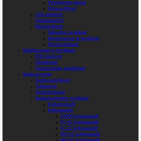
Virtajohtojen jakajat
Virtasovittimet
USB-adapterit
Videoadapterit
Näyttötelineet
Telineiden tarvikkeet
Näyttövaunut ja tarvikkeet
Monitoritelineet
Sähkötuotteet ja tarvikkeet
POE injektorit
Virtalähteet
Tietokoneiden virtalähteet
Verkkotuotteet
Teollisuuskytkimet
Tukiasemat
Verkkokytkimet
Verkkotuotteiden tarvikkeet
Kuitumoduulit
Kuitukaapelit
E2000 kuitukaapelit
FC-SC kuitukaapelit
LC-LC kuitukaapelit
MU-LC kuitukaapelit
MU-SC kuitukaapelit