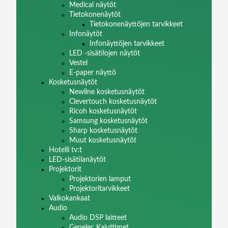
Medical näytöt
Tietokonenäytöt
Tietokonenäyttöjen tarvikkeet
Infonäytöt
Infonäyttöjen tarvikkeet
LED -sisätilojen näytöt
Vestel
E-paper näyttö
Kosketusnäytöt
Newline kosketusnäytöt
Clevertouch kosketusnäytöt
Ricoh kosketusnäytöt
Samsung kosketusnäytöt
Sharp kosketusnäytöt
Muut kosketusnäytöt
Hotelli tv:t
LED-sisätilanäytöt
Projektorit
Projektorien lamput
Projektoritarvikkeet
Valkokankaat
Audio
Audio DSP laitteet
Genelec Kaiuttimet