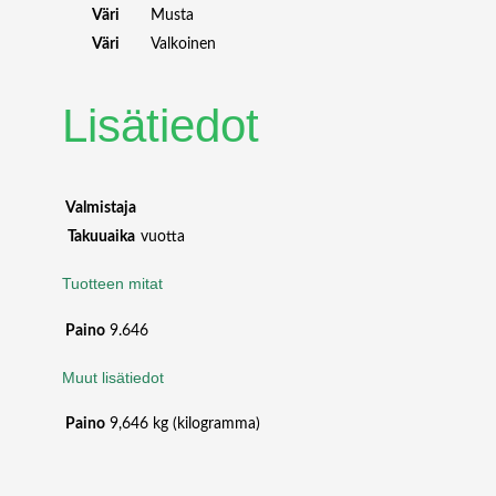
R
Väri
Musta
O
Väri
Valkoinen
J
E
C
Lisätiedot
T
I
O
N
Valmistaja
S
Takuuaika
vuotta
C
R
Tuotteen mitat
E
E
Paino
9.646
N
2
Muut lisätiedot
8
1
Paino
9,646 kg (kilogramma)
X
1
2