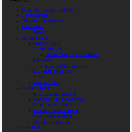
TUOTTEET
AV-huolto ja asennuspalvelut
Digital Signage
Videoneuvottelukamerat
Tietokoneet
Tabletit
Ammattinäytöt
Medical näytöt
Tietokonenäytöt
Tietokonenäyttöjen tarvikkeet
Infonäytöt
Infonäyttöjen tarvikkeet
LED -sisätilojen näytöt
Vestel
E-paper näyttö
Kosketusnäytöt
Newline kosketusnäytöt
Clevertouch kosketusnäytöt
Ricoh kosketusnäytöt
Samsung kosketusnäytöt
Sharp kosketusnäytöt
Muut kosketusnäytöt
Hotelli tv:t