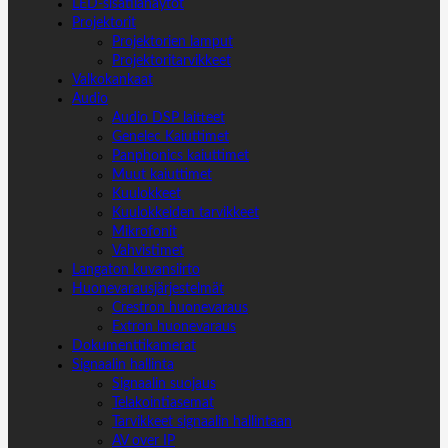
LED-sisätilanäytöt
Projektorit
Projektorien lamput
Projektoritarvikkeet
Valkokankaat
Audio
Audio DSP laitteet
Genelec Kaiuttimet
Panphonics kaiuttimet
Muut kaiuttimet
Kuulokkeet
Kuulokkeiden tarvikkeet
Mikrofonit
Vahvistimet
Langaton kuvansiirto
Huonevarausjärjestelmät
Crestron huonevaraus
Extron huonevaraus
Dokumenttikamerat
Signaalin hallinta
Signaalin suojaus
Telakointiasemat
Tarvikkeet signaalin hallintaan
AV over IP