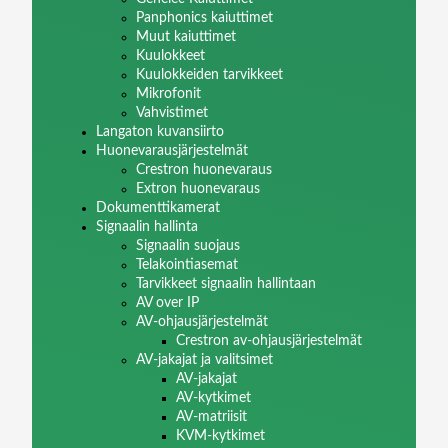
Panphonics kaiuttimet
Muut kaiuttimet
Kuulokkeet
Kuulokkeiden tarvikkeet
Mikrofonit
Vahvistimet
Langaton kuvansiirto
Huonevarausjärjestelmät
Crestron huonevaraus
Extron huonevaraus
Dokumenttikamerat
Signaalin hallinta
Signaalin suojaus
Telakointiasemat
Tarvikkeet signaalin hallintaan
AV over IP
AV-ohjausjärjestelmät
Crestron av-ohjausjärjestelmät
AV-jakajat ja valitsimet
AV-jakajat
AV-kytkimet
AV-matriisit
KVM-kytkimet