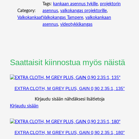
Tags:
kankaan asennus tykille
, 
projektorin
0
Category:
asennus
, 
valkokangas projektorille
, 
,
Valkokankaat
Valkokangas Tampere
, 
valkokankaan
1
asennus
, 
videotykkikangas
2
0
"
m
ä
ä
Saattaisit kiinnostua myös näistä
r
ä
EXTRA CLOTH, M GREY PLUS, GAIN 0,90 2.35:1, 135"
Kirjaudu sisään nähdäksesi lisätietoja
Kirjaudu sisään
EXTRA CLOTH, M GREY PLUS, GAIN 0,90 2.35:1, 180"