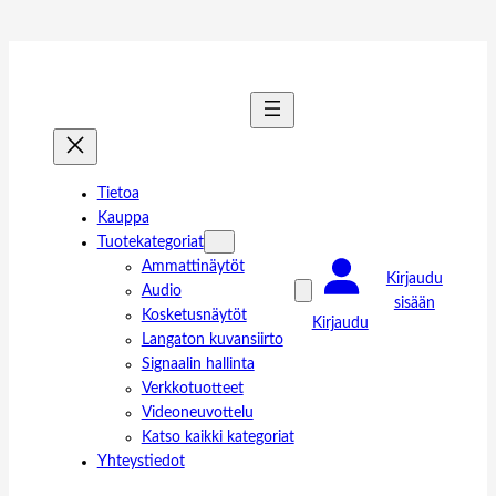
Tietoa
Kauppa
Tuotekategoriat
Ammattinäytöt
Kirjaudu
Audio
sisään
Kosketusnäytöt
Kirjaudu
Langaton kuvansiirto
Signaalin hallinta
Verkkotuotteet
Videoneuvottelu
Katso kaikki kategoriat
Yhteystiedot