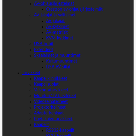
AV-ohjausjärjestelmät
Crestron av-ohjausjärjestelmät
AV-jakajat ja valitsimet
AV-jakajat
AV-kytkimet
AV-matriisit
KVM-kytkimet
USB-hubit
Extenderit
Skaalaimet ja muuntimet
Kuitumuuntimet
USB AV-sillat
Tarvikkeet
Kaapelikiinnikkeet
Kaapelisuojat
Valvontatarvikkeet
Monitori/TV tarvikkeet
Videoseinätelineet
Projektoritelineet
Adapterirenkaat
Pöytäkaivotarvikkeet
Kaapelit
RS232-kaapelit