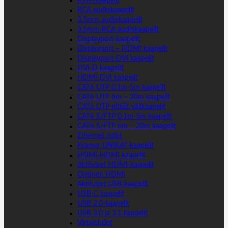
KVM-kaapelit
RCA audiokaapelit
3.5mm audiokaapelit
3.5mm-RCA audiokaapelit
Displayport-kaapelit
Displayport – HDMI kaapelit
Displayport-DVI kaapelit
DVI-D kaapelit
HDMI-DVI kaapelit
CAT6 UTP 0.1m-5m kaapelit
CAT6 UTP 6m – 20m kaapelit
CAT6 UTP pitkät välikaapelit
CAT6 S/FTP 0.1m-5m kaapelit
CAT6 S/FTP 6m – 20m kaapelit
Ethernet rullat
Kramer UNIKAT-kaapelit
HDMI-HDMI kaapelit
Aktiiviset HDMI-kaapelit
Optinen HDMI
Aktiiviset USB-kaapelit
USB-C kaapelit
USB 2.0-kaapelit
USB 3.0 ja 3.1 kaapelit
Virtajohdot