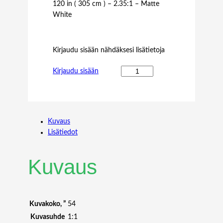
120 in ( 305 cm ) – 2.35:1 – Matte
White
Kirjaudu sisään nähdäksesi lisätietoja
M
Kirjaudu sisään
2
.
3
5
Kuvaus
:
Lisätiedot
1
F
R
Kuvaus
A
M
E
D
Kuvakoko, ”
54
P
Kuvasuhde
1:1