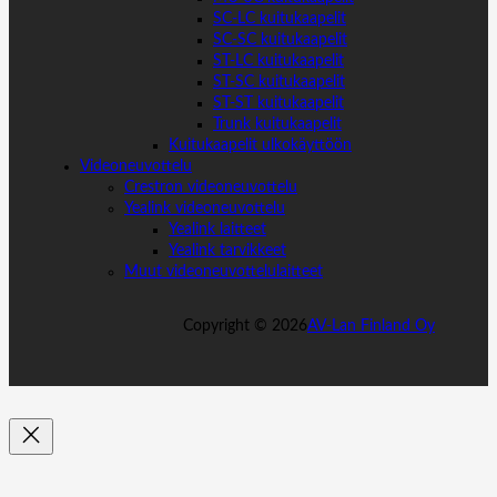
SC-LC kuitukaapelit
SC-SC kuitukaapelit
ST-LC kuitukaapelit
ST-SC kuitukaapelit
ST-ST kuitukaapelit
Trunk kuitukaapelit
Kuitukaapelit ulkokäyttöön
Videoneuvottelu
Crestron videoneuvottelu
Yealink videoneuvottelu
Yealink laitteet
Yealink tarvikkeet
Muut videoneuvottelulaitteet
Copyright ©
2026
AV-Lan Finland Oy