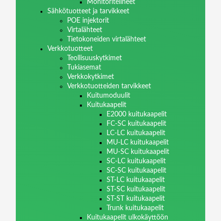
Monitoritelineet
Sähkötuotteet ja tarvikkeet
POE injektorit
Virtalähteet
Tietokoneiden virtalähteet
Verkkotuotteet
Teollisuuskytkimet
Tukiasemat
Verkkokytkimet
Verkkotuotteiden tarvikkeet
Kuitumoduulit
Kuitukaapelit
E2000 kuitukaapelit
FC-SC kuitukaapelit
LC-LC kuitukaapelit
MU-LC kuitukaapelit
MU-SC kuitukaapelit
SC-LC kuitukaapelit
SC-SC kuitukaapelit
ST-LC kuitukaapelit
ST-SC kuitukaapelit
ST-ST kuitukaapelit
Trunk kuitukaapelit
Kuitukaapelit ulkokäyttöön