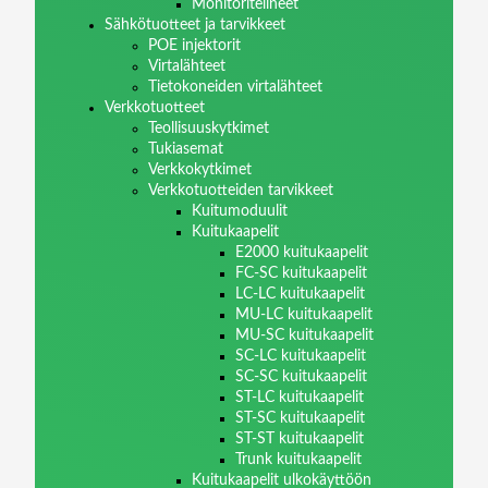
Monitoritelineet
Sähkötuotteet ja tarvikkeet
POE injektorit
Virtalähteet
Tietokoneiden virtalähteet
Verkkotuotteet
Teollisuuskytkimet
Tukiasemat
Verkkokytkimet
Verkkotuotteiden tarvikkeet
Kuitumoduulit
Kuitukaapelit
E2000 kuitukaapelit
FC-SC kuitukaapelit
LC-LC kuitukaapelit
MU-LC kuitukaapelit
MU-SC kuitukaapelit
SC-LC kuitukaapelit
SC-SC kuitukaapelit
ST-LC kuitukaapelit
ST-SC kuitukaapelit
ST-ST kuitukaapelit
Trunk kuitukaapelit
Kuitukaapelit ulkokäyttöön