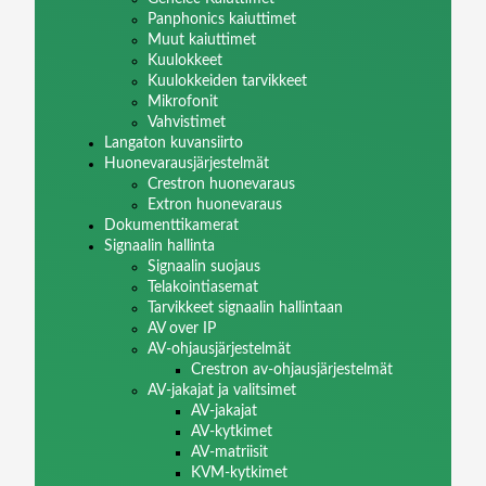
Panphonics kaiuttimet
Muut kaiuttimet
Kuulokkeet
Kuulokkeiden tarvikkeet
Mikrofonit
Vahvistimet
Langaton kuvansiirto
Huonevarausjärjestelmät
Crestron huonevaraus
Extron huonevaraus
Dokumenttikamerat
Signaalin hallinta
Signaalin suojaus
Telakointiasemat
Tarvikkeet signaalin hallintaan
AV over IP
AV-ohjausjärjestelmät
Crestron av-ohjausjärjestelmät
AV-jakajat ja valitsimet
AV-jakajat
AV-kytkimet
AV-matriisit
KVM-kytkimet