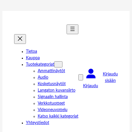
Tietoa
Kauppa
Tuotekategoriat
Ammattinäytöt
Kirjaudu
Audio
sisään
Kosketusnäytöt
Kirjaudu
Langaton kuvansiirto
Signaalin hallinta
Verkkotuotteet
Videoneuvottelu
Katso kaikki kategoriat
Yhteystiedot