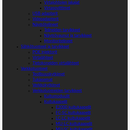
Virtajohtojen jakajat
Virtasovittimet
USB-adapterit
Videoadapterit
Näyttötelineet
Telineiden tarvikkeet
Näyttövaunut ja tarvikkeet
Monitoritelineet
Sähkötuotteet ja tarvikkeet
POE injektorit
Virtalähteet
Tietokoneiden virtalähteet
Verkkotuotteet
Teollisuuskytkimet
Tukiasemat
Verkkokytkimet
Verkkotuotteiden tarvikkeet
Kuitumoduulit
Kuitukaapelit
E2000 kuitukaapelit
FC-SC kuitukaapelit
LC-LC kuitukaapelit
MU-LC kuitukaapelit
MU-SC kuitukaapelit