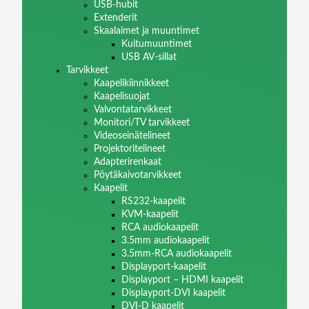
USB-hubit
Extenderit
Skaalaimet ja muuntimet
Kuitumuuntimet
USB AV-sillat
Tarvikkeet
Kaapelikiinnikkeet
Kaapelisuojat
Valvontatarvikkeet
Monitori/TV tarvikkeet
Videoseinätelineet
Projektoritelineet
Adapterirenkaat
Pöytäkaivotarvikkeet
Kaapelit
RS232-kaapelit
KVM-kaapelit
RCA audiokaapelit
3.5mm audiokaapelit
3.5mm-RCA audiokaapelit
Displayport-kaapelit
Displayport – HDMI kaapelit
Displayport-DVI kaapelit
DVI-D kaapelit