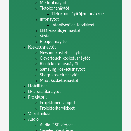
Medical näytöt
Tietokonenäytöt
Tietokonenäyttöjen tarvikkeet
Infonäytöt
Infonäyttöjen tarvikkeet
LED -sisätilojen näytöt
Vestel
E-paper näyttö
Kosketusnäytöt
Newline kosketusnäytöt
Clevertouch kosketusnäytöt
Ricoh kosketusnäytöt
Samsung kosketusnäytöt
Sharp kosketusnäytöt
Muut kosketusnäytöt
Hotelli tv:t
LED-sisätilanäytöt
Projektorit
Projektorien lamput
Projektoritarvikkeet
Valkokankaat
Audio
Audio DSP laitteet
Genelec Kaiuttimet