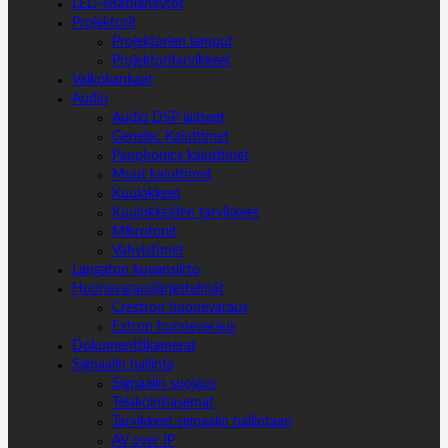
LED-sisätilanäytöt
Projektorit
Projektorien lamput
Projektoritarvikkeet
Valkokankaat
Audio
Audio DSP laitteet
Genelec Kaiuttimet
Panphonics kaiuttimet
Muut kaiuttimet
Kuulokkeet
Kuulokkeiden tarvikkeet
Mikrofonit
Vahvistimet
Langaton kuvansiirto
Huonevarausjärjestelmät
Crestron huonevaraus
Extron huonevaraus
Dokumenttikamerat
Signaalin hallinta
Signaalin suojaus
Telakointiasemat
Tarvikkeet signaalin hallintaan
AV over IP