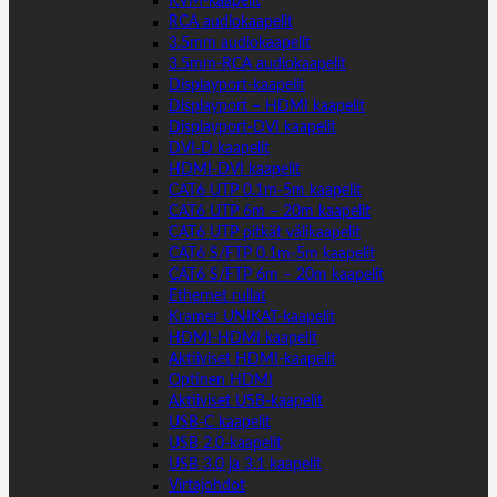
KVM-kaapelit
RCA audiokaapelit
3.5mm audiokaapelit
3.5mm-RCA audiokaapelit
Displayport-kaapelit
Displayport – HDMI kaapelit
Displayport-DVI kaapelit
DVI-D kaapelit
HDMI-DVI kaapelit
CAT6 UTP 0.1m-5m kaapelit
CAT6 UTP 6m – 20m kaapelit
CAT6 UTP pitkät välikaapelit
CAT6 S/FTP 0.1m-5m kaapelit
CAT6 S/FTP 6m – 20m kaapelit
Ethernet rullat
Kramer UNIKAT-kaapelit
HDMI-HDMI kaapelit
Aktiiviset HDMI-kaapelit
Optinen HDMI
Aktiiviset USB-kaapelit
USB-C kaapelit
USB 2.0-kaapelit
USB 3.0 ja 3.1 kaapelit
Virtajohdot