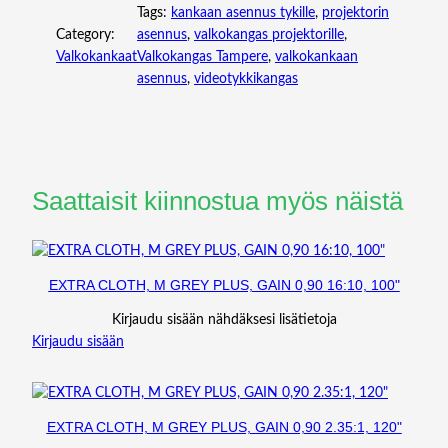
Tags:
kankaan asennus tykille
, 
projektorin
0
Category:
asennus
, 
valkokangas projektorille
, 
,
Valkokankaat
Valkokangas Tampere
, 
valkokankaan
1
asennus
, 
videotykkikangas
0
0
"
m
ä
ä
Saattaisit kiinnostua myös näistä
r
ä
EXTRA CLOTH, M GREY PLUS, GAIN 0,90 16:10, 100"
Kirjaudu sisään nähdäksesi lisätietoja
Kirjaudu sisään
EXTRA CLOTH, M GREY PLUS, GAIN 0,90 2.35:1, 120"