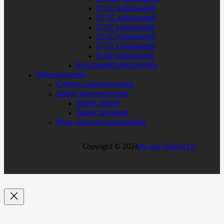
SC-LC kuitukaapelit
SC-SC kuitukaapelit
ST-LC kuitukaapelit
ST-SC kuitukaapelit
ST-ST kuitukaapelit
Trunk kuitukaapelit
Kuitukaapelit ulkokäyttöön
Videoneuvottelu
Crestron videoneuvottelu
Yealink videoneuvottelu
Yealink laitteet
Yealink tarvikkeet
Muut videoneuvottelulaitteet
Copyright ©
2026
AV-Lan Finland Oy