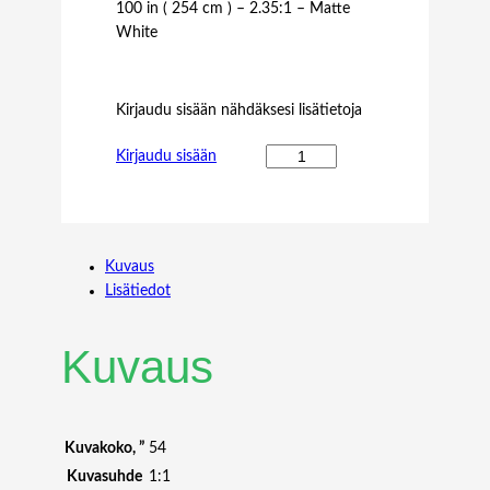
100 in ( 254 cm ) – 2.35:1 – Matte
White
Kirjaudu sisään nähdäksesi lisätietoja
M
Kirjaudu sisään
2
.
3
5
Kuvaus
:
Lisätiedot
1
F
R
Kuvaus
A
M
E
D
Kuvakoko, ”
54
P
Kuvasuhde
1:1