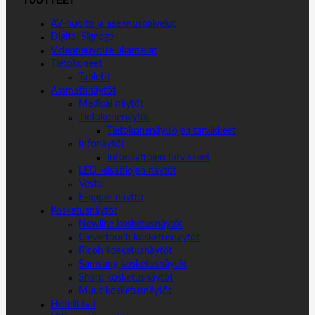
TUOTTEET
AV-huolto ja asennuspalvelut
Digital Signage
Videoneuvottelukamerat
Tietokoneet
Tabletit
Ammattinäytöt
Medical näytöt
Tietokonenäytöt
Tietokonenäyttöjen tarvikkeet
Infonäytöt
Infonäyttöjen tarvikkeet
LED -sisätilojen näytöt
Vestel
E-paper näyttö
Kosketusnäytöt
Newline kosketusnäytöt
Clevertouch kosketusnäytöt
Ricoh kosketusnäytöt
Samsung kosketusnäytöt
Sharp kosketusnäytöt
Muut kosketusnäytöt
Hotelli tv:t