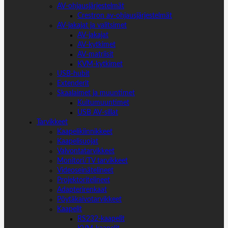
AV-ohjausjärjestelmät
Crestron av-ohjausjärjestelmät
AV-jakajat ja valitsimet
AV-jakajat
AV-kytkimet
AV-matriisit
KVM-kytkimet
USB-hubit
Extenderit
Skaalaimet ja muuntimet
Kuitumuuntimet
USB AV-sillat
Tarvikkeet
Kaapelikiinnikkeet
Kaapelisuojat
Valvontatarvikkeet
Monitori/TV tarvikkeet
Videoseinätelineet
Projektoritelineet
Adapterirenkaat
Pöytäkaivotarvikkeet
Kaapelit
RS232-kaapelit