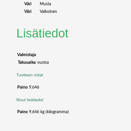
R
Väri
Musta
O
Väri
Valkoinen
J
E
C
Lisätiedot
T
I
O
N
Valmistaja
S
Takuuaika
vuotta
C
R
Tuotteen mitat
E
E
Paino
9.646
N
2
Muut lisätiedot
3
4
Paino
9,646 kg (kilogramma)
X
1
0