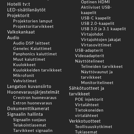
Optinen HDMI
Hotelli tv:t
Aktiiviset USB-
LED-sisätilanäytöt
kaapelit
Projektorit
USB-C kaapelit
Projektorien lamput
USB 2.0-kaapelit
Projektoritarvikkeet
USB 3.0 ja 3.1 kaapelit
Valkokankaat
Virtajohdot
Audio
Virtajohtojen jakajat
Audio DSP laitteet
Virtasovittimet
Genelec Kaiuttimet
USB-adapterit
Panphonics kaiuttimet
Videoadapterit
Muut kaiuttimet
Näyttötelineet
Kuulokkeet
Telineiden tarvikkeet
Kuulokkeiden tarvikkeet
Näyttövaunut ja
Mikrofonit
tarvikkeet
Vahvistimet
Monitoritelineet
Langaton kuvansiirto
Sähkötuotteet ja
Huonevarausjärjestelmät
tarvikkeet
Crestron huonevaraus
POE injektorit
Extron huonevaraus
Virtalähteet
Dokumenttikamerat
Tietokoneiden
Signaalin hallinta
virtalähteet
Signaalin suojaus
Verkkotuotteet
Telakointiasemat
Teollisuuskytkimet
Tarvikkeet signaalin
Tukiasemat