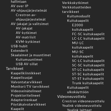
hallintaan
Verkkokytkimet
AV over IP
Verkkotuotteiden
AV-ohjausjärjestelmät
tarvikkeet
Crestron av-
Kuitumoduulit
ohjausjärjestelmät
Kuitukaapelit
AV-jakajat ja valitsimet
E2000
AV-jakajat
kuitukaapelit
AV-kytkimet
FC-SC kuitukaapelit
AV-matriisit
LC-LC kuitukaapelit
KVM-kytkimet
MU-LC
USB-hubit
kuitukaapelit
Extenderit
MU-SC
Skaalaimet ja muuntimet
kuitukaapelit
Kuitumuuntimet
SC-LC kuitukaapelit
USB AV-sillat
SC-SC kuitukaapelit
Tarvikkeet
ST-LC kuitukaapelit
Kaapelikiinnikkeet
ST-SC kuitukaapelit
Kaapelisuojat
ST-ST kuitukaapelit
Valvontatarvikkeet
Trunk kuitukaapelit
Monitori/TV tarvikkeet
Kuitukaapelit
Videoseinätelineet
ulkokäyttöön
Projektoritelineet
Videoneuvottelu
Adapterirenkaat
Crestron videoneuvottelu
Pöytäkaivotarvikkeet
Yealink videoneuvottelu
Kaapelit
Yealink laitteet