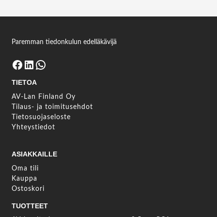
Kirjaudu sisään nähdäksesi lisätietoja
Kirjaudu sisään
Paremman tiedonkulun edelläkävijä
Facebook
LinkedIn
WhatsApp
TIETOA
AV-Lan Finland Oy
Tilaus- ja toimitusehdot
Tietosuojaseloste
Yhteystiedot
ASIAKKAILLE
Oma tili
Kauppa
Ostoskori
TUOTTEET