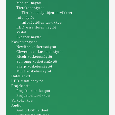
Medical näytöt
Tietokonenäytöt
Tietokonenäyttöjen tarvikkeet
Infonäytöt
Infonäyttöjen tarvikkeet
LED -sisätilojen näytöt
Vestel
E-paper näyttö
Kosketusnäytöt
Newline kosketusnäytöt
Clevertouch kosketusnäytöt
Ricoh kosketusnäytöt
Samsung kosketusnäytöt
Sharp kosketusnäytöt
Muut kosketusnäytöt
Hotelli tv:t
LED-sisätilanäytöt
Projektorit
Projektorien lamput
Projektoritarvikkeet
Valkokankaat
Audio
Audio DSP laitteet