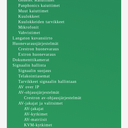
Genelec Kaiuttimet
Panphonics kaiuttimet
Muut kaiuttimet
Kuulokkeet
Kuulokkeiden tarvikkeet
Mikrofonit
Vahvistimet
Langaton kuvansiirto
Huonevarausjärjestelmät
Crestron huonevaraus
Extron huonevaraus
Dokumenttikamerat
Signaalin hallinta
Signaalin suojaus
Telakointiasemat
Tarvikkeet signaalin hallintaan
AV over IP
AV-ohjausjärjestelmät
Crestron av-ohjausjärjestelmät
AV-jakajat ja valitsimet
AV-jakajat
AV-kytkimet
AV-matriisit
KVM-kytkimet