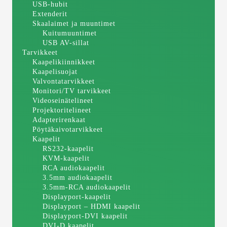
USB-hubit
Extenderit
Skaalaimet ja muuntimet
Kuitumuuntimet
USB AV-sillat
Tarvikkeet
Kaapelikiinnikkeet
Kaapelisuojat
Valvontatarvikkeet
Monitori/TV tarvikkeet
Videoseinätelineet
Projektoritelineet
Adapterirenkaat
Pöytäkaivotarvikkeet
Kaapelit
RS232-kaapelit
KVM-kaapelit
RCA audiokaapelit
3.5mm audiokaapelit
3.5mm-RCA audiokaapelit
Displayport-kaapelit
Displayport – HDMI kaapelit
Displayport-DVI kaapelit
DVI-D kaapelit