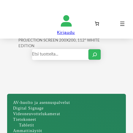
Kirjaudu sisään
Kirjaudu
Etusivu
/
Valkokankaat
/ M 1:1 MANUAL
PROJECTION SCREEN 200X200, 112" WHITE
EDITION
Haku
AV-huolto ja asennuspalvelut
Digital Signage
Videoneuvottelukamerat
Tietokoneet
Tabletit
Ammattinäytöt