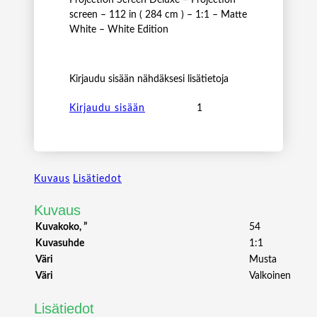
screen – 112 in ( 284 cm ) – 1:1 – Matte
White – White Edition
Kirjaudu sisään nähdäksesi lisätietoja
M
Kirjaudu sisään
1
:
1
M
Kuvaus
Lisätiedot
A
N
Kuvaus
U
A
Kuvakoko, ”
54
L
Kuvasuhde
1:1
P
Väri
Musta
R
Väri
Valkoinen
O
J
Lisätiedot
E