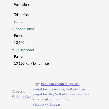
C
Valmistaja
T
I
Takuuaika
O
vuotta
N
Tuotteen mitat
S
C
Paino
R
10.620
E
Muut lisätiedot
E
N
Paino
2
10,620 kg (kilogramma)
0
0
X
2
Tags:
kankaan asennus tykille
, 
0
projektorin asennus
, 
valkokangas
Category:
0
projektorille
, 
Valkokangas Tampere
, 
Valkokankaat
,
valkokankaan asennus
, 
1
videotykkikangas
1