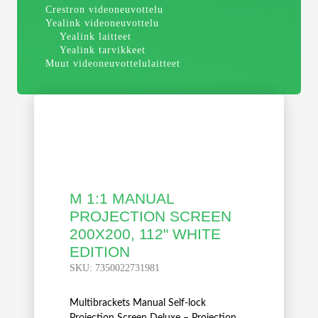
Crestron videoneuvottelu
Yealink videoneuvottelu
Yealink laitteet
Yealink tarvikkeet
Muut videoneuvottelulaitteet
M 1:1 MANUAL
PROJECTION SCREEN
200X200, 112" WHITE
EDITION
SKU:
7350022731981
Multibrackets Manual Self-lock
Projection Screen Deluxe – Projection