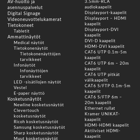
AV-huolto ja
3.5mm-RCA
audiokaapelit
asennuspalvelut
Displayport-kaapelit
Digital Signage
Displayport – HDMI
Videoneuvottelukamerat
kaapelit
Tietokoneet
Displayport-DVI
Tabletit
kaapelit
Ammattinäytöt
DVI-D kaapelit
Medical näytöt
HDMI-DVI kaapelit
Tietokonenäytöt
CAT6 UTP 0.1m-5m
Tietokonenäyttöjen
kaapelit
tarvikkeet
CAT6 UTP 6m – 20m
Infonäytöt
kaapelit
Infonäyttöjen
CAT6 UTP pitkät
tarvikkeet
välikaapelit
LED -sisätilojen näytöt
CAT6 S/FTP 0.1m-5m
Vestel
kaapelit
E-paper näyttö
CAT6 S/FTP 6m –
Kosketusnäytöt
20m kaapelit
Newline kosketusnäytöt
Ethernet rullat
Clevertouch
Kramer UNIKAT-
kosketusnäytöt
kaapelit
Ricoh kosketusnäytöt
HDMI-HDMI kaapelit
Samsung kosketusnäytöt
Aktiiviset HDMI-
Sharp kosketusnäytöt
kaapelit
Muut kosketusnäytöt