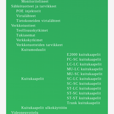
Monitoritelineet
Sähkötuotteet ja tarvikkeet
POE injektorit
Virtalähteet
Tietokoneiden virtalähteet
Verkkotuotteet
Teollisuuskytkimet
Tukiasemat
Verkkokytkimet
Verkkotuotteiden tarvikkeet
Kuitumoduulit
E2000 kuitukaapelit
FC-SC kuitukaapelit
LC-LC kuitukaapelit
MU-LC kuitukaapelit
MU-SC kuitukaapelit
Kuitukaapelit
SC-LC kuitukaapelit
SC-SC kuitukaapelit
ST-LC kuitukaapelit
ST-SC kuitukaapelit
ST-ST kuitukaapelit
Trunk kuitukaapelit
Kuitukaapelit ulkokäyttöön
Videoneuvottelu