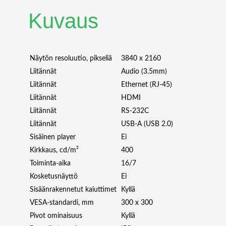
J
-
Kuvaus
E
6
5
"
Näytön resoluutio, pikseliä
3840 x 2160
U
Liitännät
Audio (3.5mm)
H
Liitännät
Ethernet (RJ-45)
D
Liitännät
HDMI
I
Liitännät
RS-232C
P
S
Liitännät
USB-A (USB 2.0)
4
Sisäinen player
Ei
0
Kirkkaus, cd/m²
400
0
Toiminta-aika
16/7
N
Kosketusnäyttö
Ei
I
T
Sisäänrakennetut kaiuttimet
Kyllä
S
VESA-standardi, mm
300 x 300
1
Pivot ominaisuus
Kyllä
6