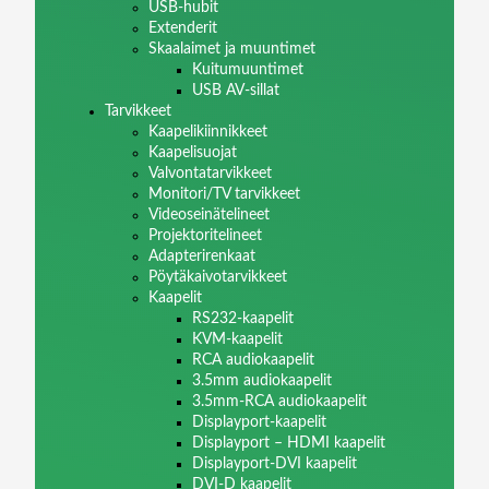
USB-hubit
Extenderit
Skaalaimet ja muuntimet
Kuitumuuntimet
USB AV-sillat
Tarvikkeet
Kaapelikiinnikkeet
Kaapelisuojat
Valvontatarvikkeet
Monitori/TV tarvikkeet
Videoseinätelineet
Projektoritelineet
Adapterirenkaat
Pöytäkaivotarvikkeet
Kaapelit
RS232-kaapelit
KVM-kaapelit
RCA audiokaapelit
3.5mm audiokaapelit
3.5mm-RCA audiokaapelit
Displayport-kaapelit
Displayport – HDMI kaapelit
Displayport-DVI kaapelit
DVI-D kaapelit