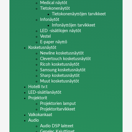
Medical näytöt
Tietokonenäytöt
Tietokonenäyttöjen tarvikkeet
Infonäytöt
Infonäyttöjen tarvikkeet
LED -sisätilojen näytöt
Vestel
E-paper näyttö
Kosketusnäytöt
Newline kosketusnäytöt
Clevertouch kosketusnäytöt
Ricoh kosketusnäytöt
Samsung kosketusnäytöt
Sharp kosketusnäytöt
Muut kosketusnäytöt
Hotelli tv:t
LED-sisätilanäytöt
Projektorit
Projektorien lamput
Projektoritarvikkeet
Valkokankaat
Audio
Audio DSP laitteet
Genelec Kaiuttimet