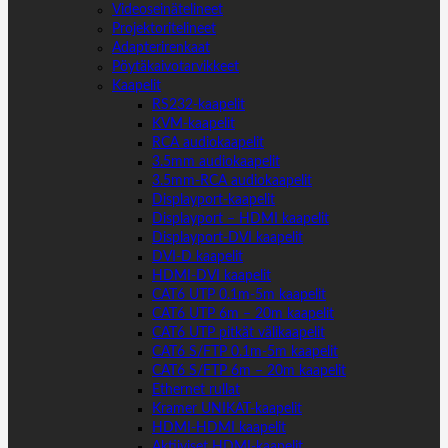
Videoseinätelineet
Projektoritelineet
Adapterirenkaat
Pöytäkaivotarvikkeet
Kaapelit
RS232-kaapelit
KVM-kaapelit
RCA audiokaapelit
3.5mm audiokaapelit
3.5mm-RCA audiokaapelit
Displayport-kaapelit
Displayport – HDMI kaapelit
Displayport-DVI kaapelit
DVI-D kaapelit
HDMI-DVI kaapelit
CAT6 UTP 0.1m-5m kaapelit
CAT6 UTP 6m – 20m kaapelit
CAT6 UTP pitkät välikaapelit
CAT6 S/FTP 0.1m-5m kaapelit
CAT6 S/FTP 6m – 20m kaapelit
Ethernet rullat
Kramer UNIKAT-kaapelit
HDMI-HDMI kaapelit
Aktiiviset HDMI-kaapelit