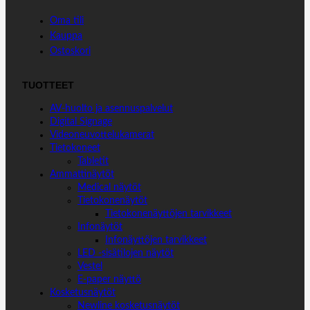
Oma tili
Kauppa
Ostoskori
TUOTTEET
AV-huolto ja asennuspalvelut
Digital Signage
Videoneuvottelukamerat
Tietokoneet
Tabletit
Ammattinäytöt
Medical näytöt
Tietokonenäytöt
Tietokonenäyttöjen tarvikkeet
Infonäytöt
Infonäyttöjen tarvikkeet
LED -sisätilojen näytöt
Vestel
E-paper näyttö
Kosketusnäytöt
Newline kosketusnäytöt