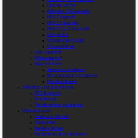
Optinen HDMI
Aktiiviset USB-kaapelit
USB-C kaapelit
USB 2.0-kaapelit
USB 3.0 ja 3.1 kaapelit
Virtajohdot
Virtajohtojen jakajat
Virtasovittimet
USB-adapterit
Videoadapterit
Näyttötelineet
Telineiden tarvikkeet
Näyttövaunut ja tarvikkeet
Monitoritelineet
Sähkötuotteet ja tarvikkeet
POE injektorit
Virtalähteet
Tietokoneiden virtalähteet
Verkkotuotteet
Teollisuuskytkimet
Tukiasemat
Verkkokytkimet
Verkkotuotteiden tarvikkeet