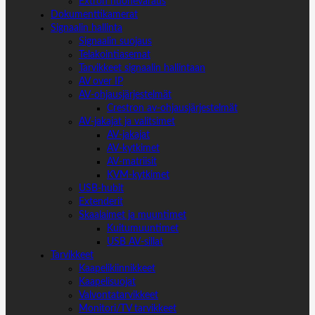
Extron huonevaraus
Dokumenttikamerat
Signaalin hallinta
Signaalin suojaus
Telakointiasemat
Tarvikkeet signaalin hallintaan
AV over IP
AV-ohjausjärjestelmät
Crestron av-ohjausjärjestelmät
AV-jakajat ja valitsimet
AV-jakajat
AV-kytkimet
AV-matriisit
KVM-kytkimet
USB-hubit
Extenderit
Skaalaimet ja muuntimet
Kuitumuuntimet
USB AV-sillat
Tarvikkeet
Kaapelikiinnikkeet
Kaapelisuojat
Valvontatarvikkeet
Monitori/TV tarvikkeet