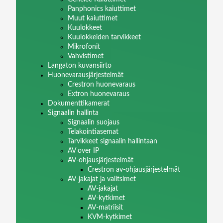
Panphonics kaiuttimet
Muut kaiuttimet
Kuulokkeet
Kuulokkeiden tarvikkeet
Mikrofonit
Vahvistimet
Langaton kuvansiirto
Huonevarausjärjestelmät
Crestron huonevaraus
Extron huonevaraus
Dokumenttikamerat
Signaalin hallinta
Signaalin suojaus
Telakointiasemat
Tarvikkeet signaalin hallintaan
AV over IP
AV-ohjausjärjestelmät
Crestron av-ohjausjärjestelmät
AV-jakajat ja valitsimet
AV-jakajat
AV-kytkimet
AV-matriisit
KVM-kytkimet