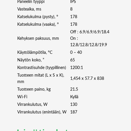
Paneelin tyyppi
IPS
/
Vasteaika, ms
8
7
Katselukulma (pysty), °
178
S
O
Katselukulma (vaaka), °
178
C
Off : 6.9/6.9/6.9/18.4
W
Kehyksen paksuus, mm
On :
I
12.8/12.8/12.8/19.9
F
Käyttölämpötila, °C
0 – 40
I
Näytön koko, ”
65
m
Kontrastisuhde (tyypillinen)
1200:1
ä
ä
Tuotteen mitat (L x S x K),
1,454 x 57.7 x 838
r
mm
ä
Tuotteen paino, kg
21.5
Wi-Fi
Kyllä
Virrankulutus, W
130
Virrankulutus (enintään), W
187