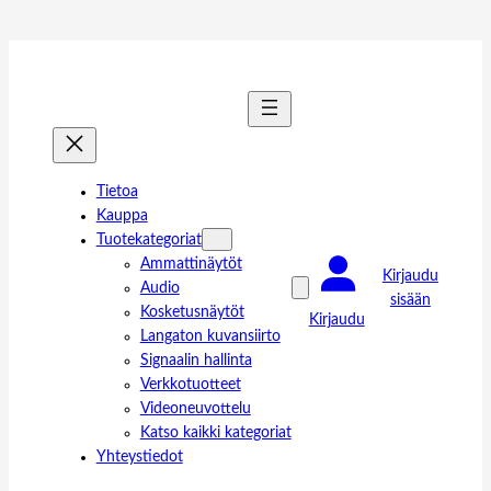
Tietoa
Kauppa
Tuotekategoriat
Ammattinäytöt
Kirjaudu
Audio
sisään
Kosketusnäytöt
Kirjaudu
Langaton kuvansiirto
Signaalin hallinta
Verkkotuotteet
Videoneuvottelu
Katso kaikki kategoriat
Yhteystiedot