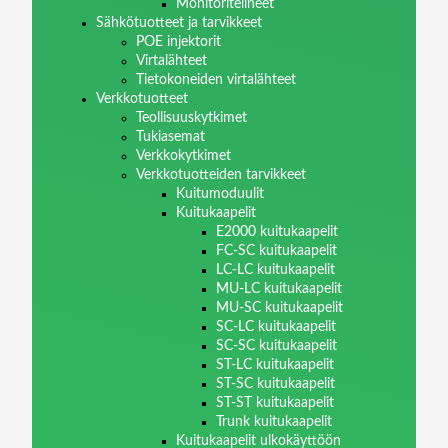
Monitoritelineet
Sähkötuotteet ja tarvikkeet
POE injektorit
Virtalähteet
Tietokoneiden virtalähteet
Verkkotuotteet
Teollisuuskytkimet
Tukiasemat
Verkkokytkimet
Verkkotuotteiden tarvikkeet
Kuitumoduulit
Kuitukaapelit
E2000 kuitukaapelit
FC-SC kuitukaapelit
LC-LC kuitukaapelit
MU-LC kuitukaapelit
MU-SC kuitukaapelit
SC-LC kuitukaapelit
SC-SC kuitukaapelit
ST-LC kuitukaapelit
ST-SC kuitukaapelit
ST-ST kuitukaapelit
Trunk kuitukaapelit
Kuitukaapelit ulkokäyttöön