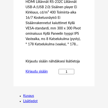
HDMI Liitännät RS-232C Liitännät
USB-A (USB 2.0) Sisäinen player Ei
Kirkkaus, cd/m² 400 Toiminta-aika
16/7 Kosketusnäyttö Ei
Sisäänrakennetut kaiuttimet Kyllä
VESA-standardi, mm 300 x 300 Pivot
ominaisuus Kyllä Paneelin tyyppi IPS
Vasteaika, ms 8 Katselukulma (pysty),
° 178 Katselukulma (vaaka), ° 178…
Kirjaudu sisään nähdäksesi lisätietoja
L
Kirjaudu sisään
G
6
5
U
Kuvaus
L
Lisätiedot
3