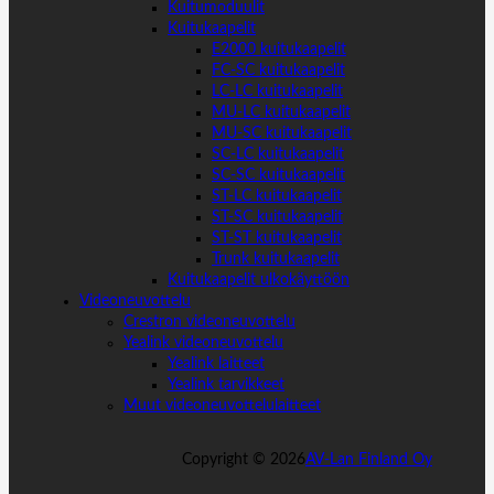
Kuitumoduulit
Kuitukaapelit
E2000 kuitukaapelit
FC-SC kuitukaapelit
LC-LC kuitukaapelit
MU-LC kuitukaapelit
MU-SC kuitukaapelit
SC-LC kuitukaapelit
SC-SC kuitukaapelit
ST-LC kuitukaapelit
ST-SC kuitukaapelit
ST-ST kuitukaapelit
Trunk kuitukaapelit
Kuitukaapelit ulkokäyttöön
Videoneuvottelu
Crestron videoneuvottelu
Yealink videoneuvottelu
Yealink laitteet
Yealink tarvikkeet
Muut videoneuvottelulaitteet
Copyright ©
2026
AV-Lan Finland Oy