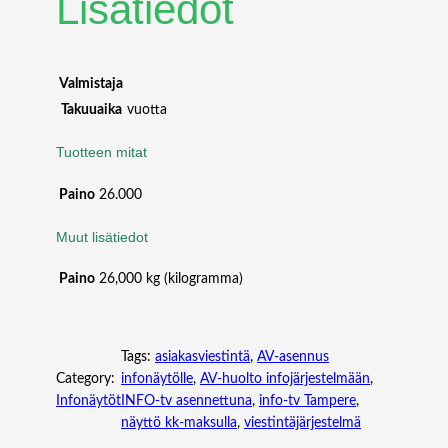
Lisätiedot
Valmistaja
Takuuaika
vuotta
Tuotteen mitat
Paino
26.000
Muut lisätiedot
Paino
26,000 kg (kilogramma)
Tags:
asiakasviestintä
, 
AV-asennus
Category:
infonäytölle
, 
AV-huolto infojärjestelmään
, 
Infonäytöt
INFO-tv asennettuna
, 
info-tv Tampere
, 
näyttö kk-maksulla
, 
viestintäjärjestelmä