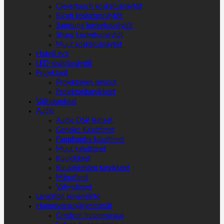
Clevertouch kosketusnäytöt
Ricoh kosketusnäytöt
Samsung kosketusnäytöt
Sharp kosketusnäytöt
Muut kosketusnäytöt
Hotelli tv:t
LED-sisätilanäytöt
Projektorit
Projektorien lamput
Projektoritarvikkeet
Valkokankaat
Audio
Audio DSP laitteet
Genelec Kaiuttimet
Panphonics kaiuttimet
Muut kaiuttimet
Kuulokkeet
Kuulokkeiden tarvikkeet
Mikrofonit
Vahvistimet
Langaton kuvansiirto
Huonevarausjärjestelmät
Crestron huonevaraus