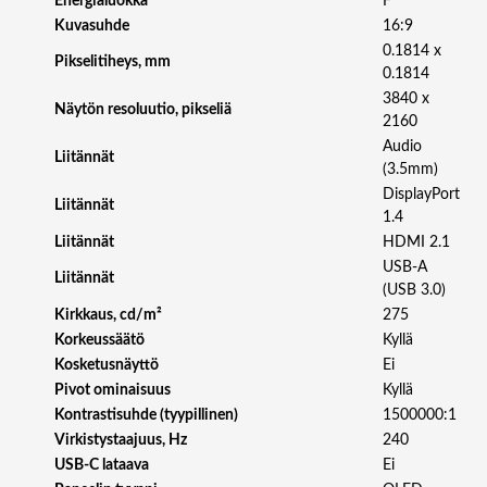
Energialuokka
F
G
Kuvasuhde
16:9
E
0.1814 x
Pikselitiheys, mm
A
0.1814
R
3840 x
Näytön resoluutio, pikseliä
™
2160
D
Audio
U
Liitännät
(3.5mm)
A
DisplayPort
L
Liitännät
1.4
M
Liitännät
HDMI 2.1
O
USB-A
D
Liitännät
(USB 3.0)
E
Kirkkaus, cd/m²
275
O
L
Korkeussäätö
Kyllä
E
Kosketusnäyttö
Ei
D
Pivot ominaisuus
Kyllä
G
Kontrastisuhde (tyypillinen)
1500000:1
A
Virkistystaajuus, Hz
240
M
USB-C lataava
Ei
I