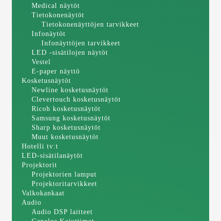
Medical näytöt
Tietokonenäytöt
Tietokonenäyttöjen tarvikkeet
Infonäytöt
Infonäyttöjen tarvikkeet
LED -sisätilojen näytöt
Vestel
E-paper näyttö
Kosketusnäytöt
Newline kosketusnäytöt
Clevertouch kosketusnäytöt
Ricoh kosketusnäytöt
Samsung kosketusnäytöt
Sharp kosketusnäytöt
Muut kosketusnäytöt
Hotelli tv:t
LED-sisätilanäytöt
Projektorit
Projektorien lamput
Projektoritarvikkeet
Valkokankaat
Audio
Audio DSP laitteet