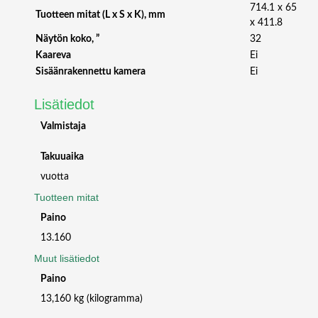
S
714.1 x 65
Tuotteen mitat (L x S x K), mm
O
x 411.8
U
Näytön koko, ”
32
N
Kaareva
Ei
D
Sisäänrakennettu kamera
Ei
m
ä
Lisätiedot
ä
r
Valmistaja
ä
Takuuaika
vuotta
Tuotteen mitat
Paino
13.160
Muut lisätiedot
Paino
13,160 kg (kilogramma)