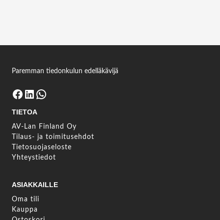
FUJITSU 27" P27-9 TS BLACK USB-C
(QHD/16:9/HAS/PIVOT/RJ45/HDMI/VGA/AUDIO)
Kirjaudu sisään nähdäksesi lisätietoja
Kirjaudu sisään
Paremman tiedonkulun edelläkävijä
Facebook
LinkedIn
WhatsApp
TIETOA
AV-Lan Finland Oy
Tilaus- ja toimitusehdot
Tietosuojaseloste
Yhteystiedot
ASIAKKAILLE
Oma tili
Kauppa