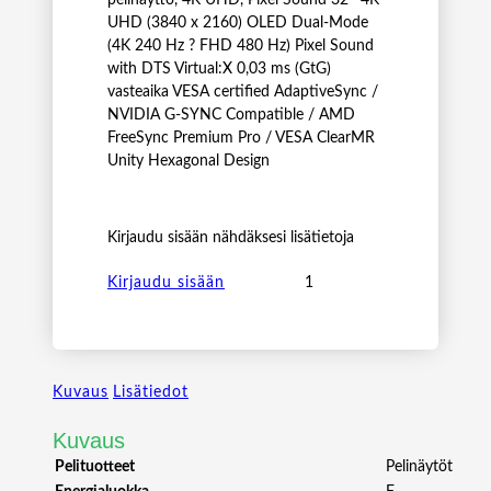
UHD (3840 x 2160) OLED Dual-Mode
(4K 240 Hz ? FHD 480 Hz) Pixel Sound
with DTS Virtual:X 0,03 ms (GtG)
vasteaika VESA certified AdaptiveSync /
NVIDIA G-SYNC Compatible / AMD
FreeSync Premium Pro / VESA ClearMR
Unity Hexagonal Design
Kirjaudu sisään nähdäksesi lisätietoja
L
Kirjaudu sisään
G
3
2
"
Kuvaus
Lisätiedot
U
L
Kuvaus
T
R
Pelituotteet
Pelinäytöt
A