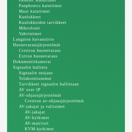
Genelec Kaiuttimet
Panphonics kaiuttimet
Muut kaiuttimet
Kuulokkeet
Kuulokkeiden tarvikkeet
Mikrofonit
Vahvistimet
Langaton kuvansiirto
Huonevarausjärjestelmät
Crestron huonevaraus
Extron huonevaraus
Dokumenttikamerat
Signaalin hallinta
Signaalin suojaus
Telakointiasemat
Tarvikkeet signaalin hallintaan
AV over IP
AV-ohjausjärjestelmät
Crestron av-ohjausjärjestelmät
AV-jakajat ja valitsimet
AV-jakajat
AV-kytkimet
AV-matriisit
KVM-kytkimet