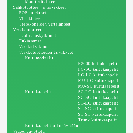
Monitoritelineet
Sähkötuotteet ja tarvikkeet
POE injektorit
Virtalähteet
Tietokoneiden virtalähteet
Verkkotuotteet
Teollisuuskytkimet
Tukiasemat
Verkkokytkimet
Verkkotuotteiden tarvikkeet
Kuitumoduulit
E2000 kuitukaapelit
FC-SC kuitukaapelit
LC-LC kuitukaapelit
MU-LC kuitukaapelit
MU-SC kuitukaapelit
Kuitukaapelit
SC-LC kuitukaapelit
SC-SC kuitukaapelit
ST-LC kuitukaapelit
ST-SC kuitukaapelit
ST-ST kuitukaapelit
Trunk kuitukaapelit
Kuitukaapelit ulkokäyttöön
Videoneuvottelu