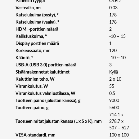
Paneelin tyyppi
OLED
N
Vasteaika, ms
0.03
G
Katselukulma (pysty), °
178
M
Katselukulma (vaaka), °
178
O
HDMI -porttien määrä
2
N
I
Kallistuskulma, °
-10 ~ 15
T
Display porttien määrä
1
O
Korkeussäätö, mm
120
R
Kääntö, °
-10 ~ 10
|
USB-A (USB 3.0) porttien määrä
3
U
Sisäänrakennetut kaiuttimet
Kyllä
H
Kaiuttimien teho, W
2 x 10
D
Virrankulutus, W
55
4
Virrankulutus valmiustilassa, W
0.5
K
Tuotteen paino (jalustan kanssa), g
9000
,
P
Tuotteen paino, g
5600
I
714.1 x
X
Tuotteen mitat jalustan kanssa (L x S x K), mm
278.7 x
E
507 – 627
L
VESA-standardi, mm
100 x 100