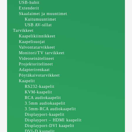
USB-hubit
Extenderit
Skaalaimet ja muuntimet
Kuitumuuntimet
USB AV-sillat
Tarvikkeet
Kaapelikiinnikkeet
Kaapelisuojat
Valvontatarvikkeet
Monitori/TV tarvikkeet
Videoseinätelineet
Projektoritelineet
Adapterirenkaat
Pöytäkaivotarvikkeet
Kaapelit
RS232-kaapelit
KVM-kaapelit
RCA audiokaapelit
3.5mm audiokaapelit
3.5mm-RCA audiokaapelit
Displayport-kaapelit
Displayport – HDMI kaapelit
Displayport-DVI kaapelit
DVI-D kaapelit