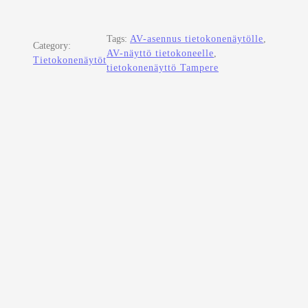
Tags:
AV-asennus tietokonenäytölle
, 
Category:
AV-näyttö tietokoneelle
, 
Tietokonenäytöt
tietokonenäyttö Tampere
LENOVO 25″ T25D-10 IPS 16:10 VGA/HDMI/DP
Kirjaudu sisään nähdäksesi lisätietoja