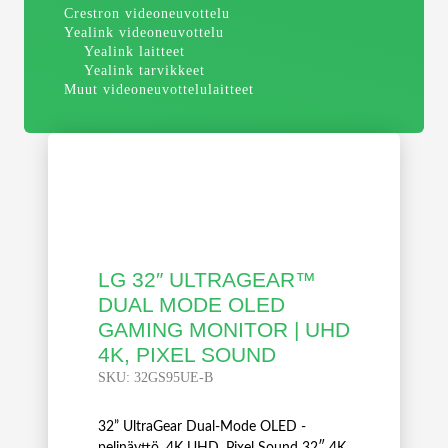
Crestron videoneuvottelu
Yealink videoneuvottelu
Yealink laitteet
Yealink tarvikkeet
Muut videoneuvottelulaitteet
LG 32″ ULTRAGEAR™
DUAL MODE OLED
GAMING MONITOR | UHD
4K, PIXEL SOUND
SKU:
32GS95UE-B
32” UltraGear Dual-Mode OLED -
pelinäyttö, 4K UHD, Pixel Sound 32″ 4K