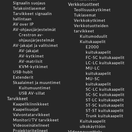
Signaalin suojaus
Verkkotuotteet
Telakointiasemat
Teollisuuskytkimet
Tarvikkeet signaalin
Tukiasemat
hallintaan
Verkkokytkimet
AV over IP
Verkkotuotteiden
AV-ohjausjärjestelmät
tarvikkeet
Crestron av-
Kuitumoduulit
ohjausjärjestelmät
Kuitukaapelit
AV-jakajat ja valitsimet
E2000
AV-jakajat
kuitukaapelit
AV-kytkimet
FC-SC kuitukaapelit
AV-matriisit
LC-LC kuitukaapelit
KVM-kytkimet
MU-LC
USB-hubit
kuitukaapelit
Extenderit
MU-SC
Skaalaimet ja muuntimet
kuitukaapelit
Kuitumuuntimet
SC-LC kuitukaapelit
USB AV-sillat
SC-SC kuitukaapelit
Tarvikkeet
ST-LC kuitukaapelit
Kaapelikiinnikkeet
ST-SC kuitukaapelit
Kaapelisuojat
ST-ST kuitukaapelit
Valvontatarvikkeet
Trunk kuitukaapelit
Monitori/TV tarvikkeet
Kuitukaapelit
Videoseinätelineet
ulkokäyttöön
Projektoritelineet