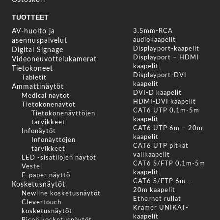
Ostoskori
TUOTTEET
AV-huolto ja
3.5mm-RCA
audiokaapelit
asennuspalvelut
Displayport-kaapelit
Digital Signage
Displayport – HDMI
Videoneuvottelukamerat
kaapelit
Tietokoneet
Displayport-DVI
Tabletit
kaapelit
Ammattinäytöt
DVI-D kaapelit
Medical näytöt
HDMI-DVI kaapelit
Tietokonenäytöt
CAT6 UTP 0.1m-5m
Tietokonenäyttöjen
kaapelit
tarvikkeet
CAT6 UTP 6m – 20m
Infonäytöt
kaapelit
Infonäyttöjen
CAT6 UTP pitkät
tarvikkeet
välikaapelit
LED -sisätilojen näytöt
CAT6 S/FTP 0.1m-5m
Vestel
kaapelit
E-paper näyttö
CAT6 S/FTP 6m –
Kosketusnäytöt
20m kaapelit
Newline kosketusnäytöt
Ethernet rullat
Clevertouch
Kramer UNIKAT-
kosketusnäytöt
kaapelit