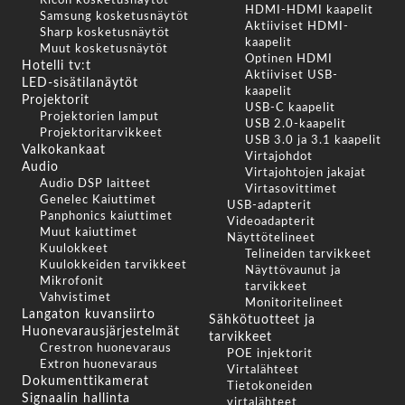
Ricoh kosketusnäytöt
HDMI-HDMI kaapelit
Samsung kosketusnäytöt
Aktiiviset HDMI-
Sharp kosketusnäytöt
kaapelit
Muut kosketusnäytöt
Optinen HDMI
Hotelli tv:t
Aktiiviset USB-
LED-sisätilanäytöt
kaapelit
Projektorit
USB-C kaapelit
Projektorien lamput
USB 2.0-kaapelit
Projektoritarvikkeet
USB 3.0 ja 3.1 kaapelit
Valkokankaat
Virtajohdot
Audio
Virtajohtojen jakajat
Audio DSP laitteet
Virtasovittimet
Genelec Kaiuttimet
USB-adapterit
Panphonics kaiuttimet
Videoadapterit
Muut kaiuttimet
Näyttötelineet
Kuulokkeet
Telineiden tarvikkeet
Kuulokkeiden tarvikkeet
Näyttövaunut ja
Mikrofonit
tarvikkeet
Vahvistimet
Monitoritelineet
Langaton kuvansiirto
Sähkötuotteet ja
Huonevarausjärjestelmät
tarvikkeet
Crestron huonevaraus
POE injektorit
Extron huonevaraus
Virtalähteet
Dokumenttikamerat
Tietokoneiden
Signaalin hallinta
virtalähteet