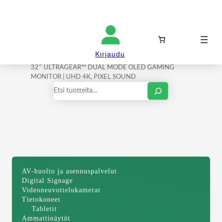
Kirjaudu sisään
Kirjaudu
Etusivu
/
Ammattinäytöt
/
Tietokonenäytöt
/ LG
32″ ULTRAGEAR™ DUAL MODE OLED GAMING
MONITOR | UHD 4K, PIXEL SOUND
Haku
AV-huolto ja asennuspalvelut
Digital Signage
Videoneuvottelukamerat
Tietokoneet
Tabletit
Ammattinäytöt