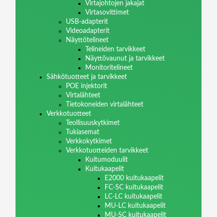
Virtajohtojen jakajat
Virtasovittimet
USB-adapterit
Videoadapterit
Näyttötelineet
Telineiden tarvikkeet
Näyttövaunut ja tarvikkeet
Monitoritelineet
Sähkötuotteet ja tarvikkeet
POE injektorit
Virtalähteet
Tietokoneiden virtalähteet
Verkkotuotteet
Teollisuuskytkimet
Tukiasemat
Verkkokytkimet
Verkkotuotteiden tarvikkeet
Kuitumoduulit
Kuitukaapelit
E2000 kuitukaapelit
FC-SC kuitukaapelit
LC-LC kuitukaapelit
MU-LC kuitukaapelit
MU-SC kuitukaapelit