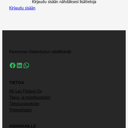
Kirjaudu sisään nähdäksesi lisätietoja
Kirjaudu sisään
Paremman tiedonkulun edelläkävijä
Facebook
LinkedIn
WhatsApp
TIETOA
AV-Lan Finland Oy
Tilaus- ja toimitusehdot
Tietosuojaseloste
Yhteystiedot
ASIAKKAILLE