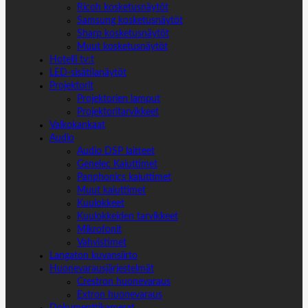
Ricoh kosketusnäytöt
Samsung kosketusnäytöt
Sharp kosketusnäytöt
Muut kosketusnäytöt
Hotelli tv:t
LED-sisätilanäytöt
Projektorit
Projektorien lamput
Projektoritarvikkeet
Valkokankaat
Audio
Audio DSP laitteet
Genelec Kaiuttimet
Panphonics kaiuttimet
Muut kaiuttimet
Kuulokkeet
Kuulokkeiden tarvikkeet
Mikrofonit
Vahvistimet
Langaton kuvansiirto
Huonevarausjärjestelmät
Crestron huonevaraus
Extron huonevaraus