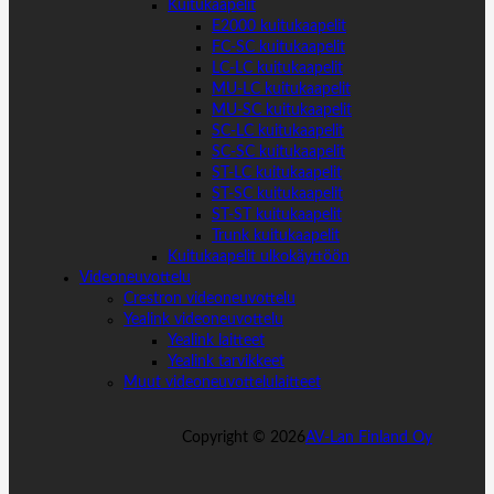
Kuitukaapelit
E2000 kuitukaapelit
FC-SC kuitukaapelit
LC-LC kuitukaapelit
MU-LC kuitukaapelit
MU-SC kuitukaapelit
SC-LC kuitukaapelit
SC-SC kuitukaapelit
ST-LC kuitukaapelit
ST-SC kuitukaapelit
ST-ST kuitukaapelit
Trunk kuitukaapelit
Kuitukaapelit ulkokäyttöön
Videoneuvottelu
Crestron videoneuvottelu
Yealink videoneuvottelu
Yealink laitteet
Yealink tarvikkeet
Muut videoneuvottelulaitteet
Copyright ©
2026
AV-Lan Finland Oy