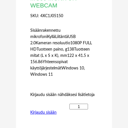
WEBCAM
SKU:
4XC1J05150
Sisäänrakennettu
mikrofoniKylläLiitäntäUSB
2.0Kameran resoluutio1080P FULL
HDTuotteen paino, g138Tuotteen
mitat (L x S x K), mm122 x 41.5 x
156.86Yhteensopivat
käyttöjärjestelmätWindows 10,
Windows 11
Kirjaudu sisään nähdäksesi lisätietoja
L
Kirjaudu sisään
E
N
O