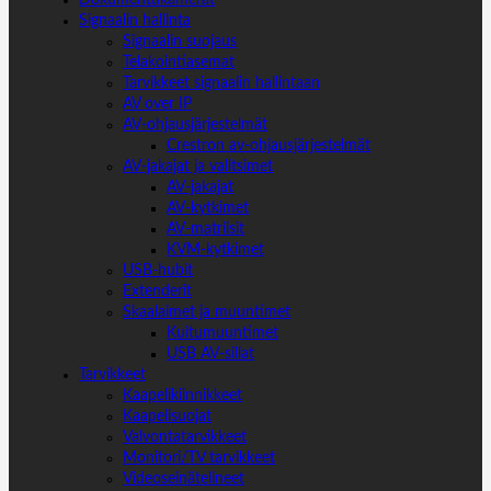
Dokumenttikamerat
Signaalin hallinta
Signaalin suojaus
Telakointiasemat
Tarvikkeet signaalin hallintaan
AV over IP
AV-ohjausjärjestelmät
Crestron av-ohjausjärjestelmät
AV-jakajat ja valitsimet
AV-jakajat
AV-kytkimet
AV-matriisit
KVM-kytkimet
USB-hubit
Extenderit
Skaalaimet ja muuntimet
Kuitumuuntimet
USB AV-sillat
Tarvikkeet
Kaapelikiinnikkeet
Kaapelisuojat
Valvontatarvikkeet
Monitori/TV tarvikkeet
Videoseinätelineet