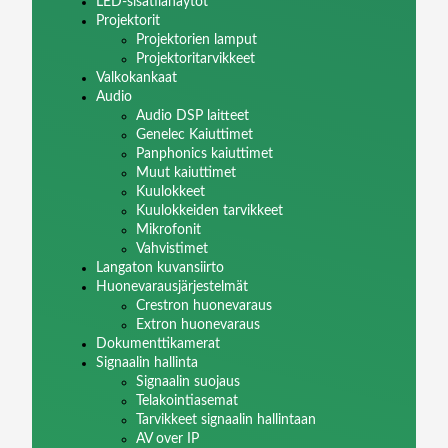
LED-sisätilanäytöt
Projektorit
Projektorien lamput
Projektoritarvikkeet
Valkokankaat
Audio
Audio DSP laitteet
Genelec Kaiuttimet
Panphonics kaiuttimet
Muut kaiuttimet
Kuulokkeet
Kuulokkeiden tarvikkeet
Mikrofonit
Vahvistimet
Langaton kuvansiirto
Huonevarausjärjestelmät
Crestron huonevaraus
Extron huonevaraus
Dokumenttikamerat
Signaalin hallinta
Signaalin suojaus
Telakointiasemat
Tarvikkeet signaalin hallintaan
AV over IP