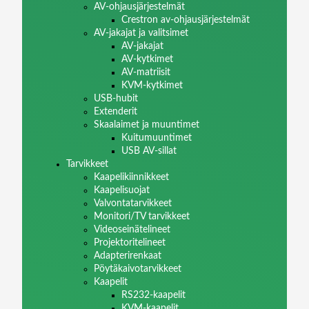
AV-ohjausjärjestelmät
Crestron av-ohjausjärjestelmät
AV-jakajat ja valitsimet
AV-jakajat
AV-kytkimet
AV-matriisit
KVM-kytkimet
USB-hubit
Extenderit
Skaalaimet ja muuntimet
Kuitumuuntimet
USB AV-sillat
Tarvikkeet
Kaapelikiinnikkeet
Kaapelisuojat
Valvontatarvikkeet
Monitori/TV tarvikkeet
Videoseinätelineet
Projektoritelineet
Adapterirenkaat
Pöytäkaivotarvikkeet
Kaapelit
RS232-kaapelit
KVM-kaapelit