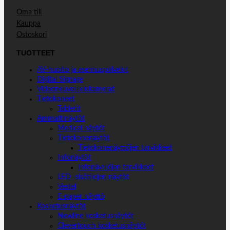
Oma tili
Kauppa
Ostoskori
TUOTTEET
AV-huolto ja asennuspalvelut
Digital Signage
Videoneuvottelukamerat
Tietokoneet
Tabletit
Ammattinäytöt
Medical näytöt
Tietokonenäytöt
Tietokonenäyttöjen tarvikkeet
Infonäytöt
Infonäyttöjen tarvikkeet
LED -sisätilojen näytöt
Vestel
E-paper näyttö
Kosketusnäytöt
Newline kosketusnäytöt
Clevertouch kosketusnäytöt