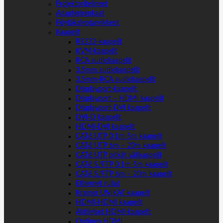
Projektoritelineet
Adapterirenkaat
Pöytäkaivotarvikkeet
Kaapelit
RS232-kaapelit
KVM-kaapelit
RCA audiokaapelit
3.5mm audiokaapelit
3.5mm-RCA audiokaapelit
Displayport-kaapelit
Displayport – HDMI kaapelit
Displayport-DVI kaapelit
DVI-D kaapelit
HDMI-DVI kaapelit
CAT6 UTP 0.1m-5m kaapelit
CAT6 UTP 6m – 20m kaapelit
CAT6 UTP pitkät välikaapelit
CAT6 S/FTP 0.1m-5m kaapelit
CAT6 S/FTP 6m – 20m kaapelit
Ethernet rullat
Kramer UNIKAT-kaapelit
HDMI-HDMI kaapelit
Aktiiviset HDMI-kaapelit
Optinen HDMI