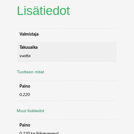
I
Lisätiedot
T
O
R
W
E
Valmistaja
B
C
Takuuaika
A
vuotta
M
m
Tuotteen mitat
ä
ä
Paino
r
ä
0.220
Muut lisätiedot
Paino
0,220 kg (kilogramma)