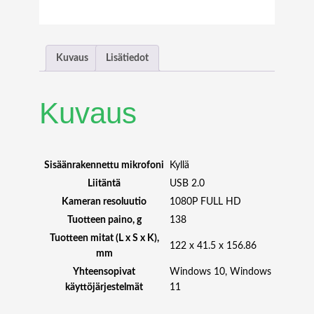
V
O
T
H
Kuvaus
Lisätiedot
I
N
K
Kuvaus
V
I
S
I
Sisäänrakennettu mikrofoni
Kyllä
O
Liitäntä
USB 2.0
N
Kameran resoluutio
1080P FULL HD
M
Tuotteen paino, g
138
C
Tuotteen mitat (L x S x K),
6
122 x 41.5 x 156.86
mm
0
M
Yhteensopivat
Windows 10, Windows
O
käyttöjärjestelmät
11
N