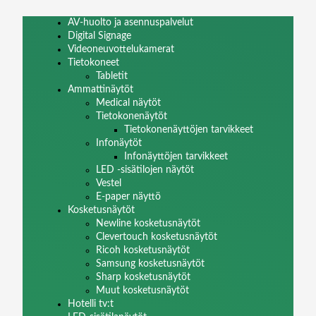
AV-huolto ja asennuspalvelut
Digital Signage
Videoneuvottelukamerat
Tietokoneet
Tabletit
Ammattinäytöt
Medical näytöt
Tietokonenäytöt
Tietokonenäyttöjen tarvikkeet
Infonäytöt
Infonäyttöjen tarvikkeet
LED -sisätilojen näytöt
Vestel
E-paper näyttö
Kosketusnäytöt
Newline kosketusnäytöt
Clevertouch kosketusnäytöt
Ricoh kosketusnäytöt
Samsung kosketusnäytöt
Sharp kosketusnäytöt
Muut kosketusnäytöt
Hotelli tv:t