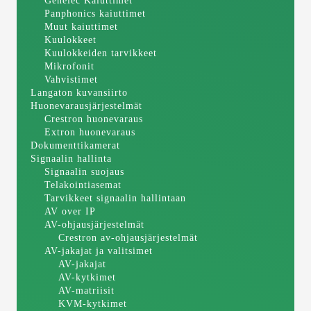
Genelec Kaiuttimet
Panphonics kaiuttimet
Muut kaiuttimet
Kuulokkeet
Kuulokkeiden tarvikkeet
Mikrofonit
Vahvistimet
Langaton kuvansiirto
Huonevarausjärjestelmät
Crestron huonevaraus
Extron huonevaraus
Dokumenttikamerat
Signaalin hallinta
Signaalin suojaus
Telakointiasemat
Tarvikkeet signaalin hallintaan
AV over IP
AV-ohjausjärjestelmät
Crestron av-ohjausjärjestelmät
AV-jakajat ja valitsimet
AV-jakajat
AV-kytkimet
AV-matriisit
KVM-kytkimet