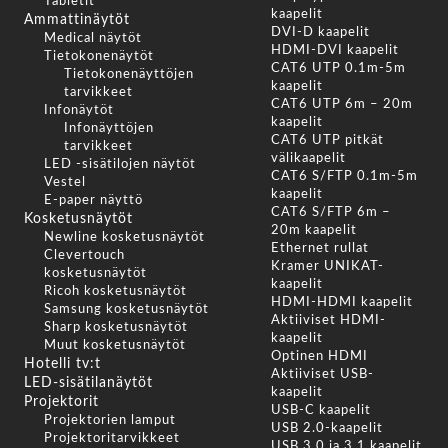
Tabletit
kaapelit
Ammattinäytöt
DVI-D kaapelit
Medical näytöt
HDMI-DVI kaapelit
Tietokonenäytöt
CAT6 UTP 0.1m-5m
Tietokonenäyttöjen
kaapelit
tarvikkeet
CAT6 UTP 6m – 20m
Infonäytöt
kaapelit
Infonäyttöjen
CAT6 UTP pitkät
tarvikkeet
välikaapelit
LED -sisätilojen näytöt
CAT6 S/FTP 0.1m-5m
Vestel
kaapelit
E-paper näyttö
CAT6 S/FTP 6m –
Kosketusnäytöt
20m kaapelit
Newline kosketusnäytöt
Ethernet rullat
Clevertouch
Kramer UNIKAT-
kosketusnäytöt
kaapelit
Ricoh kosketusnäytöt
HDMI-HDMI kaapelit
Samsung kosketusnäytöt
Aktiiviset HDMI-
Sharp kosketusnäytöt
kaapelit
Muut kosketusnäytöt
Optinen HDMI
Hotelli tv:t
Aktiiviset USB-
LED-sisätilanäytöt
kaapelit
Projektorit
USB-C kaapelit
Projektorien lamput
USB 2.0-kaapelit
Projektoritarvikkeet
USB 3.0 ja 3.1 kaapelit