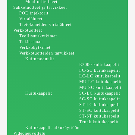
Monitoritelineet
Sähkötuotteet ja tarvikkeet
POE injektorit
Virtalähteet
Tietokoneiden virtalähteet
Verkkotuotteet
Teollisuuskytkimet
Tukiasemat
Verkkokytkimet
Verkkotuotteiden tarvikkeet
Kuitumoduulit
E2000 kuitukaapelit
FC-SC kuitukaapelit
LC-LC kuitukaapelit
MU-LC kuitukaapelit
MU-SC kuitukaapelit
Kuitukaapelit
SC-LC kuitukaapelit
SC-SC kuitukaapelit
ST-LC kuitukaapelit
ST-SC kuitukaapelit
ST-ST kuitukaapelit
Trunk kuitukaapelit
Kuitukaapelit ulkokäyttöön
Videoneuvottelu