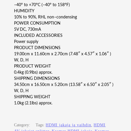
–40° to +70°C (–40° to 158°F)
HUMIDITY
10% to 90%, RHL non–condensing
POWER CONSUMPTION
5V DC, 730mA
INCLUDED ACCESSORIES
Power supply
PRODUCT DIMENSIONS
19.00cm x 11.60cm x 2.70cm (7.48″ x 4.57″ x 1.06″ )
W, D, H
PRODUCT WEIGHT
0.4kg (0.9lbs) approx.
SHIPPING DIMENSIONS
34.50cm x 16.50cm x 5.20cm (13.58″ x 6.50″ x 2.05″ )
W, D, H
SHIPPING WEIGHT
1.0kg (2.1lbs) approx.
Category:
Tags:
HDMI jakaja ja vaihdin
, 
HDMI
AV-jakajat
, 
splitter
, 
Kramer HDMI jakaja
, 
Kramer