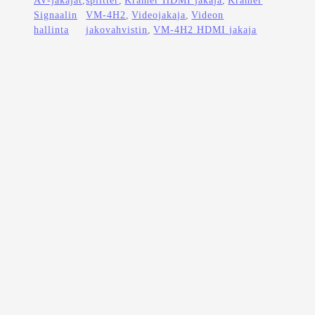
Signaalin
VM-4H2
, 
Videojakaja
, 
Videon
hallinta
jakovahvistin
, 
VM-4H2 HDMI jakaja
Crestron DM-NVX-D200
Kirjaudu sisään nähdäksesi lisätietoja
Kirjaudu sisään