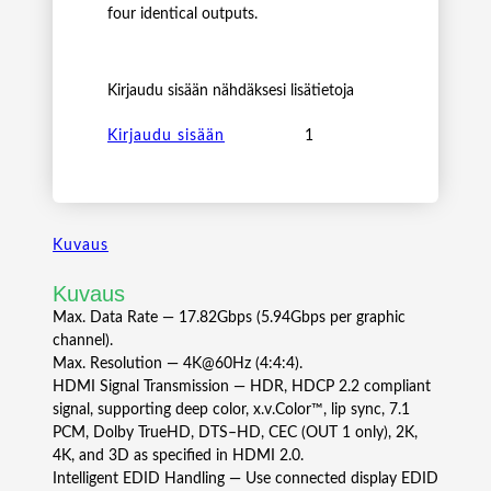
four identical outputs.
Kirjaudu sisään nähdäksesi lisätietoja
K
Kirjaudu sisään
r
a
m
e
Kuvaus
r
V
Kuvaus
M
Max. Data Rate — 17.82Gbps (5.94Gbps per graphic
-
channel).
4
Max. Resolution — 4K@60Hz (4:4:4).
H
HDMI Signal Transmission — HDR, HDCP 2.2 compliant
2
signal, supporting deep color, x.v.Color™, lip sync, 7.1
4
PCM, Dolby TrueHD, DTS–HD, CEC (OUT 1 only), 2K,
K
4K, and 3D as specified in HDMI 2.0.
6
Intelligent EDID Handling — Use connected display EDID
0