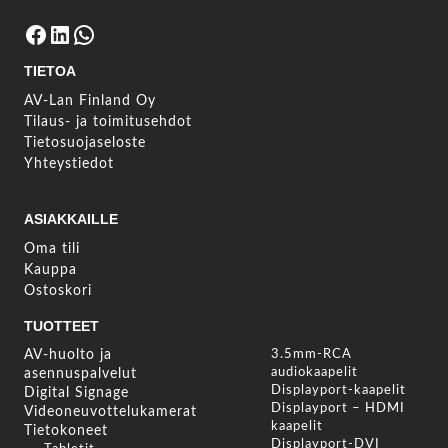
Facebook
LinkedIn
WhatsApp
TIETOA
AV-Lan Finland Oy
Tilaus- ja toimitusehdot
Tietosuojaseloste
Yhteystiedot
ASIAKKAILLE
Oma tili
Kauppa
Ostoskori
TUOTTEET
AV-huolto ja
3.5mm-RCA
audiokaapelit
asennuspalvelut
Displayport-kaapelit
Digital Signage
Displayport – HDMI
Videoneuvottelukamerat
kaapelit
Tietokoneet
Displayport-DVI