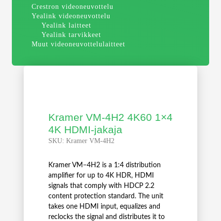
Crestron videoneuvottelu
Yealink videoneuvottelu
Yealink laitteet
Yealink tarvikkeet
Muut videoneuvottelulaitteet
Kramer VM-4H2 4K60 1×4
4K HDMI-jakaja
SKU:
Kramer VM-4H2
Kramer VM−4H2 is a 1:4 distribution
amplifier for up to 4K HDR, HDMI
signals that comply with HDCP 2.2
content protection standard. The unit
takes one HDMI input, equalizes and
reclocks the signal and distributes it to