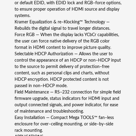
or default EDID, with EDID lock and RGB–force options,
1
to ensure proper operation of HDMI source and display
×
systems.
4
Kramer Equalization & re–Klocking™ Technology —
4
Rebuilds the digital signal to travel longer distances.
K
Force RGB — When the display lacks YCbCr capabilities,
H
the user can force native delivery of the RGB color
D
format in HDMI content to improve picture quality.
M
Selectable HDCP Authorization — Allows the user to
I
control the appearance of an HDCP or non–HDCP input
-
to the source to permit delivery of protection–free
j
content, such as personal clips and charts, without
a
HDCP encryption. HDCP protected content is not
k
passed in non–HDCP mode.
a
Field Maintenance — RS–232 connection for simple field
j
firmware upgrade, status indicators for HDMI input and
a
output connected signals, and power indicator, for ease
m
of maintenance and troubleshooting.
ä
Easy Installation — Compact Mega TOOLS™ fan–less
ä
enclosure for over–ceiling mounting, or side–by–side
r
rack mounting.
ä