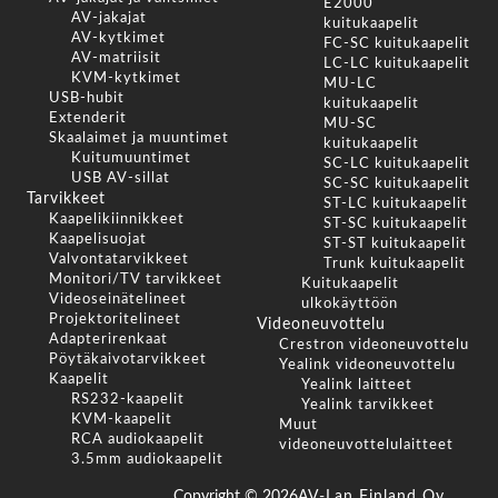
E2000
AV-jakajat
kuitukaapelit
AV-kytkimet
FC-SC kuitukaapelit
AV-matriisit
LC-LC kuitukaapelit
KVM-kytkimet
MU-LC
USB-hubit
kuitukaapelit
Extenderit
MU-SC
Skaalaimet ja muuntimet
kuitukaapelit
Kuitumuuntimet
SC-LC kuitukaapelit
USB AV-sillat
SC-SC kuitukaapelit
Tarvikkeet
ST-LC kuitukaapelit
Kaapelikiinnikkeet
ST-SC kuitukaapelit
Kaapelisuojat
ST-ST kuitukaapelit
Valvontatarvikkeet
Trunk kuitukaapelit
Monitori/TV tarvikkeet
Kuitukaapelit
Videoseinätelineet
ulkokäyttöön
Projektoritelineet
Videoneuvottelu
Adapterirenkaat
Crestron videoneuvottelu
Pöytäkaivotarvikkeet
Yealink videoneuvottelu
Kaapelit
Yealink laitteet
RS232-kaapelit
Yealink tarvikkeet
KVM-kaapelit
Muut
RCA audiokaapelit
videoneuvottelulaitteet
3.5mm audiokaapelit
Copyright ©
2026
AV-Lan Finland Oy