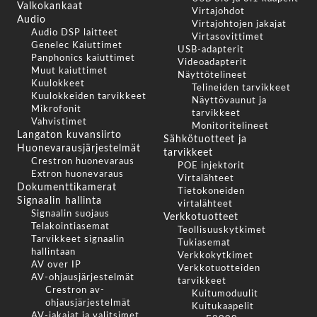
Valkokankaat
Virtajohdot
Audio
Virtajohtojen jakajat
Audio DSP laitteet
Virtasovittimet
Genelec Kaiuttimet
USB-adapterit
Panphonics kaiuttimet
Videoadapterit
Muut kaiuttimet
Näyttötelineet
Kuulokkeet
Telineiden tarvikkeet
Kuulokkeiden tarvikkeet
Näyttövaunut ja
Mikrofonit
tarvikkeet
Vahvistimet
Monitoritelineet
Langaton kuvansiirto
Sähkötuotteet ja
Huonevarausjärjestelmät
tarvikkeet
Crestron huonevaraus
POE injektorit
Extron huonevaraus
Virtalähteet
Dokumenttikamerat
Tietokoneiden
Signaalin hallinta
virtalähteet
Signaalin suojaus
Verkkotuotteet
Telakointiasemat
Teollisuuskytkimet
Tarvikkeet signaalin
Tukiasemat
hallintaan
Verkkokytkimet
AV over IP
Verkkotuotteiden
AV-ohjausjärjestelmät
tarvikkeet
Crestron av-
Kuitumoduulit
ohjausjärjestelmät
Kuitukaapelit
AV-jakajat ja valitsimet