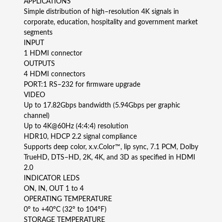
APPLICATIONS
Simple distribution of high–resolution 4K signals in
corporate, education, hospitality and government market
segments
INPUT
1 HDMI connector
OUTPUTS
4 HDMI connectors
PORT:1 RS–232 for firmware upgrade
VIDEO
Up to 17.82Gbps bandwidth (5.94Gbps per graphic
channel)
Up to 4K@60Hz (4:4:4) resolution
HDR10, HDCP 2.2 signal compliance
Supports deep color, x.v.Color™, lip sync, 7.1 PCM, Dolby
TrueHD, DTS–HD, 2K, 4K, and 3D as specified in HDMI
2.0
INDICATOR LEDS
ON, IN, OUT 1 to 4
OPERATING TEMPERATURE
0° to +40°C (32° to 104°F)
STORAGE TEMPERATURE