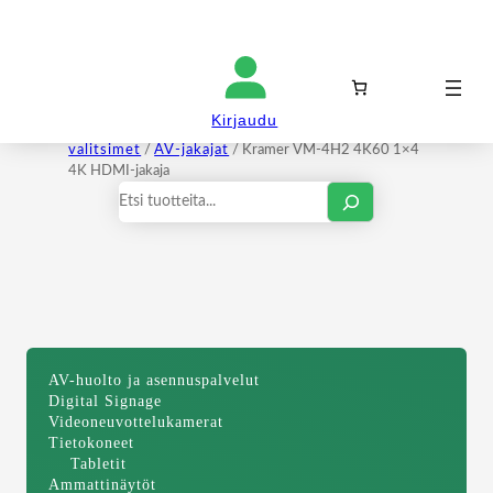
Kirjaudu sisään
Kirjaudu
Etusivu
/
Signaalin hallinta
/
AV-jakajat ja
valitsimet
/
AV-jakajat
/ Kramer VM-4H2 4K60 1×4
4K HDMI-jakaja
Haku
AV-huolto ja asennuspalvelut
Digital Signage
Videoneuvottelukamerat
Tietokoneet
Tabletit
Ammattinäytöt