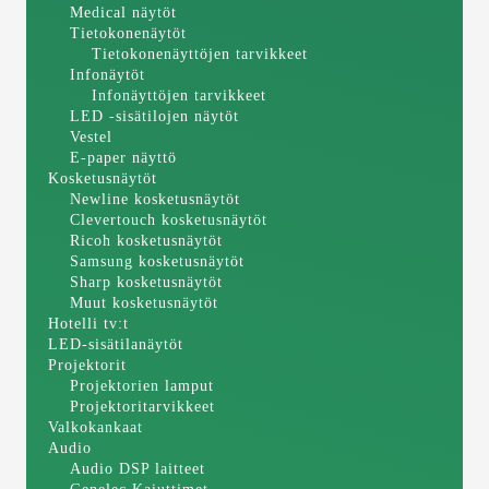
Medical näytöt
Tietokonenäytöt
Tietokonenäyttöjen tarvikkeet
Infonäytöt
Infonäyttöjen tarvikkeet
LED -sisätilojen näytöt
Vestel
E-paper näyttö
Kosketusnäytöt
Newline kosketusnäytöt
Clevertouch kosketusnäytöt
Ricoh kosketusnäytöt
Samsung kosketusnäytöt
Sharp kosketusnäytöt
Muut kosketusnäytöt
Hotelli tv:t
LED-sisätilanäytöt
Projektorit
Projektorien lamput
Projektoritarvikkeet
Valkokankaat
Audio
Audio DSP laitteet