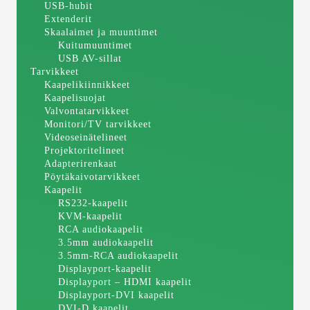
USB-hubit
Extenderit
Skaalaimet ja muuntimet
Kuitumuuntimet
USB AV-sillat
Tarvikkeet
Kaapelikiinnikkeet
Kaapelisuojat
Valvontatarvikkeet
Monitori/TV tarvikkeet
Videoseinätelineet
Projektoritelineet
Adapterirenkaat
Pöytäkaivotarvikkeet
Kaapelit
RS232-kaapelit
KVM-kaapelit
RCA audiokaapelit
3.5mm audiokaapelit
3.5mm-RCA audiokaapelit
Displayport-kaapelit
Displayport – HDMI kaapelit
Displayport-DVI kaapelit
DVI-D kaapelit