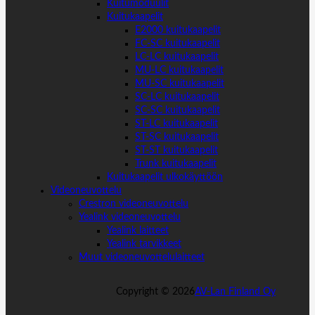
Kuitumoduulit
Kuitukaapelit
E2000 kuitukaapelit
FC-SC kuitukaapelit
LC-LC kuitukaapelit
MU-LC kuitukaapelit
MU-SC kuitukaapelit
SC-LC kuitukaapelit
SC-SC kuitukaapelit
ST-LC kuitukaapelit
ST-SC kuitukaapelit
ST-ST kuitukaapelit
Trunk kuitukaapelit
Kuitukaapelit ulkokäyttöön
Videoneuvottelu
Crestron videoneuvottelu
Yealink videoneuvottelu
Yealink laitteet
Yealink tarvikkeet
Muut videoneuvottelulaitteet
Copyright ©
2026
AV-Lan Finland Oy