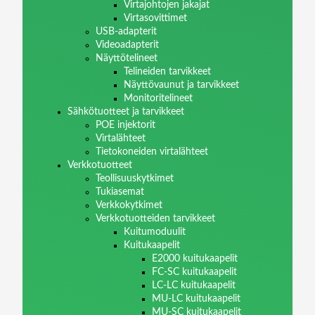
Virtajohtojen jakajat
Virtasovittimet
USB-adapterit
Videoadapterit
Näyttötelineet
Telineiden tarvikkeet
Näyttövaunut ja tarvikkeet
Monitoritelineet
Sähkötuotteet ja tarvikkeet
POE injektorit
Virtalähteet
Tietokoneiden virtalähteet
Verkkotuotteet
Teollisuuskytkimet
Tukiasemat
Verkkokytkimet
Verkkotuotteiden tarvikkeet
Kuitumoduulit
Kuitukaapelit
E2000 kuitukaapelit
FC-SC kuitukaapelit
LC-LC kuitukaapelit
MU-LC kuitukaapelit
MU-SC kuitukaapelit