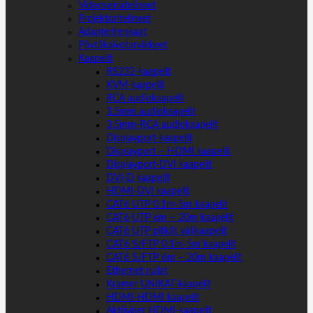
Videoseinätelineet
Projektoritelineet
Adapterirenkaat
Pöytäkaivotarvikkeet
Kaapelit
RS232-kaapelit
KVM-kaapelit
RCA audiokaapelit
3.5mm audiokaapelit
3.5mm-RCA audiokaapelit
Displayport-kaapelit
Displayport – HDMI kaapelit
Displayport-DVI kaapelit
DVI-D kaapelit
HDMI-DVI kaapelit
CAT6 UTP 0.1m-5m kaapelit
CAT6 UTP 6m – 20m kaapelit
CAT6 UTP pitkät välikaapelit
CAT6 S/FTP 0.1m-5m kaapelit
CAT6 S/FTP 6m – 20m kaapelit
Ethernet rullat
Kramer UNIKAT-kaapelit
HDMI-HDMI kaapelit
Aktiiviset HDMI-kaapelit