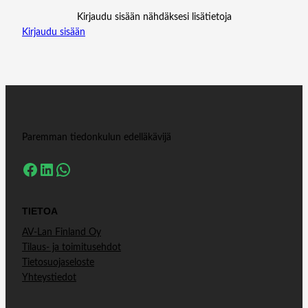
Kirjaudu sisään nähdäksesi lisätietoja
Kirjaudu sisään
Paremman tiedonkulun edelläkävijä
Facebook
LinkedIn
WhatsApp
TIETOA
AV-Lan Finland Oy
Tilaus- ja toimitusehdot
Tietosuojaseloste
Yhteystiedot