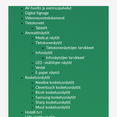
AV-huolto ja asennuspalvelut
Digital Signage
Videoneuvottelukamerat
Tietokoneet
Tabletit
Ammattinäytöt
Medical näytöt
Tietokonenäytöt
Tietokonenäyttöjen tarvikkeet
Infonäytöt
Infonäyttöjen tarvikkeet
LED -sisätilojen näytöt
Vestel
E-paper näyttö
Kosketusnäytöt
Newline kosketusnäytöt
Clevertouch kosketusnäytöt
Ricoh kosketusnäytöt
Samsung kosketusnäytöt
Sharp kosketusnäytöt
Muut kosketusnäytöt
Hotelli tv:t