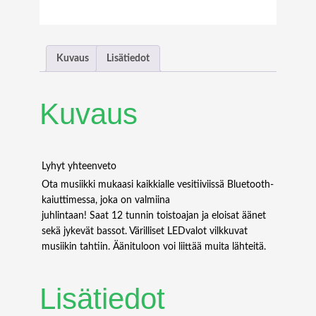
E
I
U
S
Kuvaus
Lisätiedot
G
F
I
Kuvaus
R
E
W
A
Lyhyt yhteenveto
L
Ota musiikki mukaasi kaikkialle vesitiiviissä Bluetooth-
L
kaiuttimessa, joka on valmiina
6
juhlintaan! Saat 12 tunnin toistoajan ja eloisat äänet
4
sekä jykevät bassot. Värilliset LEDvalot vilkkuvat
G
musiikin tahtiin. Äänituloon voi liittää muita lähteitä.
B
M
Lisätiedot
.
2