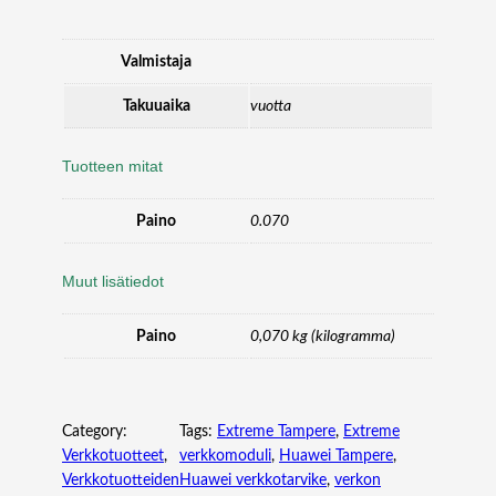
S
S
D
Valmistaja
S
A
Takuuaika
vuotta
T
A
Tuotteen mitat
H
S
Paino
0.070
m
ä
ä
Muut lisätiedot
r
ä
Paino
0,070 kg (kilogramma)
Category:
Tags:
Extreme Tampere
, 
Extreme
Verkkotuotteet
, 
verkkomoduli
, 
Huawei Tampere
, 
Verkkotuotteiden
Huawei verkkotarvike
, 
verkon