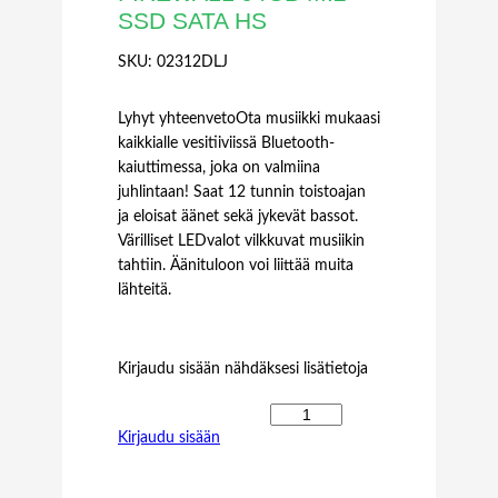
SSD SATA HS
SKU:
02312DLJ
Lyhyt yhteenvetoOta musiikki mukaasi
kaikkialle vesitiiviissä Bluetooth-
kaiuttimessa, joka on valmiina
juhlintaan! Saat 12 tunnin toistoajan
ja eloisat äänet sekä jykevät bassot.
Värilliset LEDvalot vilkkuvat musiikin
tahtiin. Äänituloon voi liittää muita
lähteitä.
Kirjaudu sisään nähdäksesi lisätietoja
H
Kirjaudu sisään
U
A
W