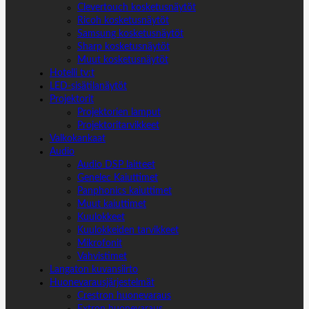
Clevertouch kosketusnäytöt
Ricoh kosketusnäytöt
Samsung kosketusnäytöt
Sharp kosketusnäytöt
Muut kosketusnäytöt
Hotelli tv:t
LED-sisätilanäytöt
Projektorit
Projektorien lamput
Projektoritarvikkeet
Valkokankaat
Audio
Audio DSP laitteet
Genelec Kaiuttimet
Panphonics kaiuttimet
Muut kaiuttimet
Kuulokkeet
Kuulokkeiden tarvikkeet
Mikrofonit
Vahvistimet
Langaton kuvansiirto
Huonevarausjärjestelmät
Crestron huonevaraus
Extron huonevaraus