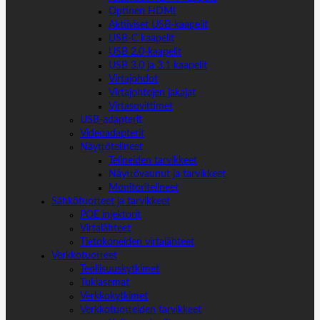
Optinen HDMI
Aktiiviset USB-kaapelit
USB-C kaapelit
USB 2.0-kaapelit
USB 3.0 ja 3.1 kaapelit
Virtajohdot
Virtajohtojen jakajat
Virtasovittimet
USB-adapterit
Videoadapterit
Näyttötelineet
Telineiden tarvikkeet
Näyttövaunut ja tarvikkeet
Monitoritelineet
Sähkötuotteet ja tarvikkeet
POE injektorit
Virtalähteet
Tietokoneiden virtalähteet
Verkkotuotteet
Teollisuuskytkimet
Tukiasemat
Verkkokytkimet
Verkkotuotteiden tarvikkeet