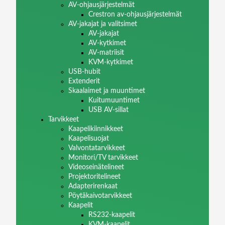
AV-ohjausjärjestelmät
Crestron av-ohjausjärjestelmät
AV-jakajat ja valitsimet
AV-jakajat
AV-kytkimet
AV-matriisit
KVM-kytkimet
USB-hubit
Extenderit
Skaalaimet ja muuntimet
Kuitumuuntimet
USB AV-sillat
Tarvikkeet
Kaapelikiinnikkeet
Kaapelisuojat
Valvontatarvikkeet
Monitori/TV tarvikkeet
Videoseinätelineet
Projektoritelineet
Adapterirenkaat
Pöytäkaivotarvikkeet
Kaapelit
RS232-kaapelit
KVM-kaapelit