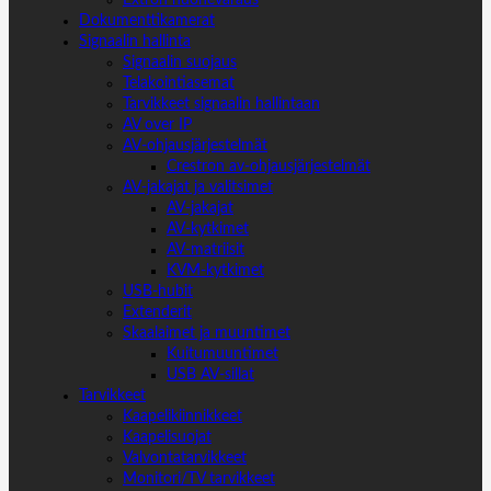
Dokumenttikamerat
Signaalin hallinta
Signaalin suojaus
Telakointiasemat
Tarvikkeet signaalin hallintaan
AV over IP
AV-ohjausjärjestelmät
Crestron av-ohjausjärjestelmät
AV-jakajat ja valitsimet
AV-jakajat
AV-kytkimet
AV-matriisit
KVM-kytkimet
USB-hubit
Extenderit
Skaalaimet ja muuntimet
Kuitumuuntimet
USB AV-sillat
Tarvikkeet
Kaapelikiinnikkeet
Kaapelisuojat
Valvontatarvikkeet
Monitori/TV tarvikkeet