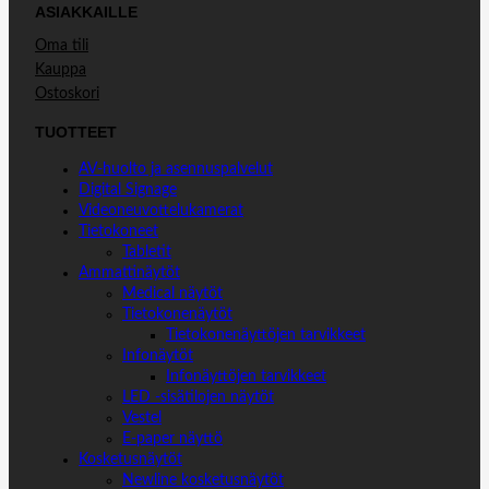
ASIAKKAILLE
Oma tili
Kauppa
Ostoskori
TUOTTEET
AV-huolto ja asennuspalvelut
Digital Signage
Videoneuvottelukamerat
Tietokoneet
Tabletit
Ammattinäytöt
Medical näytöt
Tietokonenäytöt
Tietokonenäyttöjen tarvikkeet
Infonäytöt
Infonäyttöjen tarvikkeet
LED -sisätilojen näytöt
Vestel
E-paper näyttö
Kosketusnäytöt
Newline kosketusnäytöt