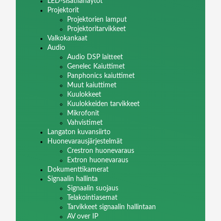
LED-sisätilanäytöt
Projektorit
Projektorien lamput
Projektoritarvikkeet
Valkokankaat
Audio
Audio DSP laitteet
Genelec Kaiuttimet
Panphonics kaiuttimet
Muut kaiuttimet
Kuulokkeet
Kuulokkeiden tarvikkeet
Mikrofonit
Vahvistimet
Langaton kuvansiirto
Huonevarausjärjestelmät
Crestron huonevaraus
Extron huonevaraus
Dokumenttikamerat
Signaalin hallinta
Signaalin suojaus
Telakointiasemat
Tarvikkeet signaalin hallintaan
AV over IP