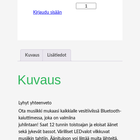
H
Kirjaudu sisään
U
A
W
E
I
O
P
Kuvaus
Lisätiedot
T
I
C
Kuvaus
A
L
T
R
Lyhyt yhteenveto
A
Ota musiikki mukaasi kaikkialle vesitiiviissä Bluetooth-
N
kaiuttimessa, joka on valmiina
S
juhlintaan! Saat 12 tunnin toistoajan ja eloisat äänet
C
sekä jykevät bassot. Värilliset LEDvalot vilkkuvat
E
musiikin tahtiin. Äänituloon voi liittää muita lähteitä.