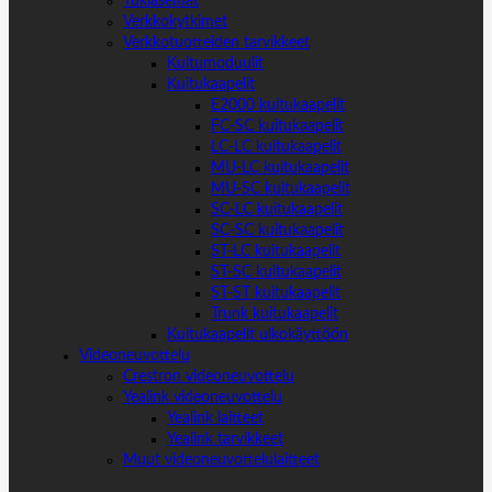
Tukiasemat
Verkkokytkimet
Verkkotuotteiden tarvikkeet
Kuitumoduulit
Kuitukaapelit
E2000 kuitukaapelit
FC-SC kuitukaapelit
LC-LC kuitukaapelit
MU-LC kuitukaapelit
MU-SC kuitukaapelit
SC-LC kuitukaapelit
SC-SC kuitukaapelit
ST-LC kuitukaapelit
ST-SC kuitukaapelit
ST-ST kuitukaapelit
Trunk kuitukaapelit
Kuitukaapelit ulkokäyttöön
Videoneuvottelu
Crestron videoneuvottelu
Yealink videoneuvottelu
Yealink laitteet
Yealink tarvikkeet
Muut videoneuvottelulaitteet