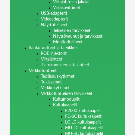
Virtajohtojen jakajat
Virtasovittimet
USB-adapterit
Videoadapterit
Näyttötelineet
Telineiden tarvikkeet
Näyttövaunut ja tarvikkeet
Monitoritelineet
Sähkötuotteet ja tarvikkeet
POE injektorit
Virtalähteet
Tietokoneiden virtalähteet
Verkkotuotteet
Teollisuuskytkimet
Tukiasemat
Verkkokytkimet
Verkkotuotteiden tarvikkeet
Kuitumoduulit
Kuitukaapelit
E2000 kuitukaapelit
FC-SC kuitukaapelit
LC-LC kuitukaapelit
MU-LC kuitukaapelit
MU-SC kuitukaapelit