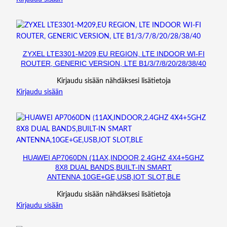
.
4
K
M
,
ZYXEL LTE3301-M209,EU REGION, LTE INDOOR WI-FI
ROUTER, GENERIC VERSION, LTE B1/3/7/8/20/28/38/40
L
C
Kirjaudu sisään nähdäksesi lisätietoja
)
Kirjaudu sisään
m
ä
ä
r
ä
HUAWEI AP7060DN (11AX,INDOOR,2.4GHZ 4X4+5GHZ
8X8 DUAL BANDS,BUILT-IN SMART
ANTENNA,10GE+GE,USB,IOT SLOT,BLE
Kirjaudu sisään nähdäksesi lisätietoja
Kirjaudu sisään