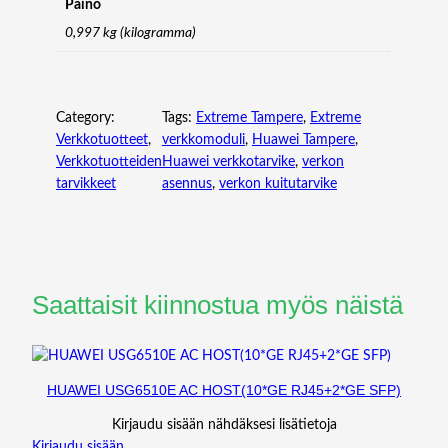
E
Paino
-
0,997 kg (kilogramma)
M
O
D
E
Category:
Tags:
Extreme Tampere
, 
Extreme
M
Verkkotuotteet
, 
verkkomoduli
, 
Huawei Tampere
, 
O
Verkkotuotteiden
Huawei verkkotarvike
, 
verkon
D
tarvikkeet
asennus
, 
verkon kuitutarvike
U
L
E
(
1
Saattaisit kiinnostua myös näistä
3
1
0
N
HUAWEI USG6510E AC HOST(10*GE RJ45+2*GE SFP)
M
,
Kirjaudu sisään nähdäksesi lisätietoja
1
Kirjaudu sisään