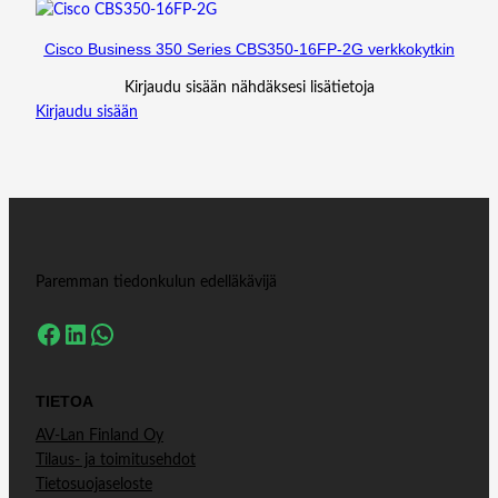
Cisco Business 350 Series CBS350-16FP-2G verkkokytkin
Kirjaudu sisään nähdäksesi lisätietoja
Kirjaudu sisään
Paremman tiedonkulun edelläkävijä
Facebook
LinkedIn
WhatsApp
TIETOA
AV-Lan Finland Oy
Tilaus- ja toimitusehdot
Tietosuojaseloste