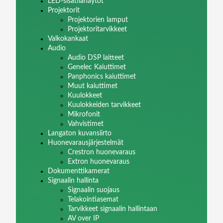
LED-sisätilanäytöt
Projektorit
Projektorien lamput
Projektoritarvikkeet
Valkokankaat
Audio
Audio DSP laitteet
Genelec Kaiuttimet
Panphonics kaiuttimet
Muut kaiuttimet
Kuulokkeet
Kuulokkeiden tarvikkeet
Mikrofonit
Vahvistimet
Langaton kuvansiirto
Huonevarausjärjestelmät
Crestron huonevaraus
Extron huonevaraus
Dokumenttikamerat
Signaalin hallinta
Signaalin suojaus
Telakointiasemat
Tarvikkeet signaalin hallintaan
AV over IP