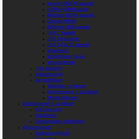
Kramer UNIKAT-kaapelit
HDMI-HDMI kaapelit
Aktiiviset HDMI-kaapelit
Optinen HDMI
Aktiiviset USB-kaapelit
USB-C kaapelit
USB 2.0-kaapelit
USB 3.0 ja 3.1 kaapelit
Virtajohdot
Virtajohtojen jakajat
Virtasovittimet
USB-adapterit
Videoadapterit
Näyttötelineet
Telineiden tarvikkeet
Näyttövaunut ja tarvikkeet
Monitoritelineet
Sähkötuotteet ja tarvikkeet
POE injektorit
Virtalähteet
Tietokoneiden virtalähteet
Verkkotuotteet
Teollisuuskytkimet