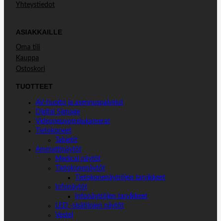
Yhteystiedot
ASIAKKAILLE
Oma tili
Kauppa
Ostoskori
TUOTTEET
AV-huolto ja asennuspalvelut
Digital Signage
Videoneuvottelukamerat
Tietokoneet
Tabletit
Ammattinäytöt
Medical näytöt
Tietokonenäytöt
Tietokonenäyttöjen tarvikkeet
Infonäytöt
Infonäyttöjen tarvikkeet
LED -sisätilojen näytöt
Vestel