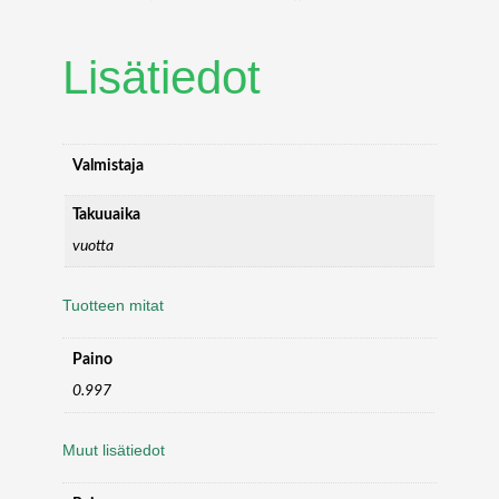
I
V
Lisätiedot
E
R
,
S
F
Valmistaja
P
+
Takuuaika
,
vuotta
9
.
Tuotteen mitat
8
G
,
Paino
S
0.997
I
N
Muut lisätiedot
G
L