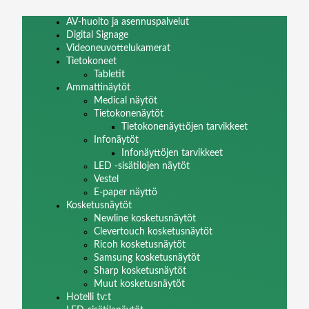
AV-huolto ja asennuspalvelut
Digital Signage
Videoneuvottelukamerat
Tietokoneet
Tabletit
Ammattinäytöt
Medical näytöt
Tietokonenäytöt
Tietokonenäyttöjen tarvikkeet
Infonäytöt
Infonäyttöjen tarvikkeet
LED -sisätilojen näytöt
Vestel
E-paper näyttö
Kosketusnäytöt
Newline kosketusnäytöt
Clevertouch kosketusnäytöt
Ricoh kosketusnäytöt
Samsung kosketusnäytöt
Sharp kosketusnäytöt
Muut kosketusnäytöt
Hotelli tv:t