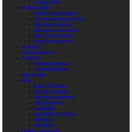
E-paper näyttö
Kosketusnäytöt
Newline kosketusnäytöt
Clevertouch kosketusnäytöt
Ricoh kosketusnäytöt
Samsung kosketusnäytöt
Sharp kosketusnäytöt
Muut kosketusnäytöt
Hotelli tv:t
LED-sisätilanäytöt
Projektorit
Projektorien lamput
Projektoritarvikkeet
Valkokankaat
Audio
Audio DSP laitteet
Genelec Kaiuttimet
Panphonics kaiuttimet
Muut kaiuttimet
Kuulokkeet
Kuulokkeiden tarvikkeet
Mikrofonit
Vahvistimet
Langaton kuvansiirto