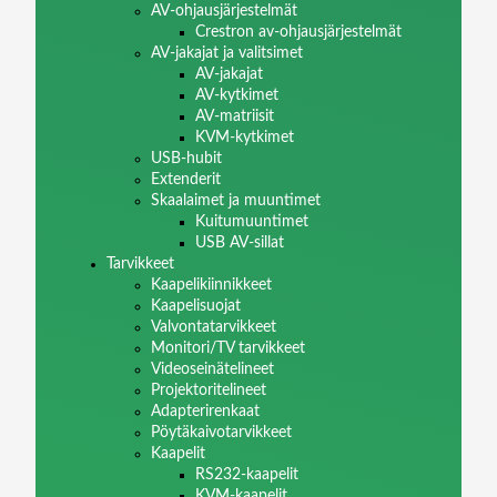
AV-ohjausjärjestelmät
Crestron av-ohjausjärjestelmät
AV-jakajat ja valitsimet
AV-jakajat
AV-kytkimet
AV-matriisit
KVM-kytkimet
USB-hubit
Extenderit
Skaalaimet ja muuntimet
Kuitumuuntimet
USB AV-sillat
Tarvikkeet
Kaapelikiinnikkeet
Kaapelisuojat
Valvontatarvikkeet
Monitori/TV tarvikkeet
Videoseinätelineet
Projektoritelineet
Adapterirenkaat
Pöytäkaivotarvikkeet
Kaapelit
RS232-kaapelit
KVM-kaapelit