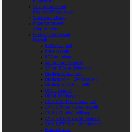
Kaapelisuojat
Valvontatarvikkeet
Monitori/TV tarvikkeet
Videoseinätelineet
Projektoritelineet
Adapterirenkaat
Pöytäkaivotarvikkeet
Kaapelit
RS232-kaapelit
KVM-kaapelit
RCA audiokaapelit
3.5mm audiokaapelit
3.5mm-RCA audiokaapelit
Displayport-kaapelit
Displayport – HDMI kaapelit
Displayport-DVI kaapelit
DVI-D kaapelit
HDMI-DVI kaapelit
CAT6 UTP 0.1m-5m kaapelit
CAT6 UTP 6m – 20m kaapelit
CAT6 UTP pitkät välikaapelit
CAT6 S/FTP 0.1m-5m kaapelit
CAT6 S/FTP 6m – 20m kaapelit
Ethernet rullat