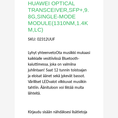
HUAWEI OPTICAL
TRANSCEIVER,SFP+,9.
8G,SINGLE-MODE
MODULE(1310NM,1.4K
M,LC)
SKU:
02312UUF
Lyhyt yhteenvetoOta musiikki mukaasi
kaikkialle vesitiiviissä Bluetooth-
kaiuttimessa, joka on valmiina
juhlintaan! Saat 12 tunnin toistoajan
ja eloisat äänet sekä jykevät bassot.
Värilliset LEDvalot vilkkuvat musiikin
tahtiin. Äänituloon voi liittää muita
lähteitä.
Kirjaudu sisään nähdäksesi lisätietoja