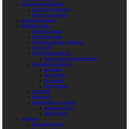
Huonevarausjärjestelmät
Crestron huonevaraus
Extron huonevaraus
Dokumenttikamerat
Signaalin hallinta
Signaalin suojaus
Telakointiasemat
Tarvikkeet signaalin hallintaan
AV over IP
AV-ohjausjärjestelmät
Crestron av-ohjausjärjestelmät
AV-jakajat ja valitsimet
AV-jakajat
AV-kytkimet
AV-matriisit
KVM-kytkimet
USB-hubit
Extenderit
Skaalaimet ja muuntimet
Kuitumuuntimet
USB AV-sillat
Tarvikkeet
Kaapelikiinnikkeet