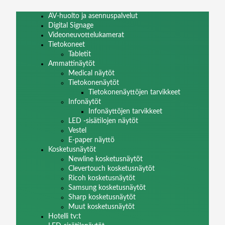
AV-huolto ja asennuspalvelut
Digital Signage
Videoneuvottelukamerat
Tietokoneet
Tabletit
Ammattinäytöt
Medical näytöt
Tietokonenäytöt
Tietokonenäyttöjen tarvikkeet
Infonäytöt
Infonäyttöjen tarvikkeet
LED -sisätilojen näytöt
Vestel
E-paper näyttö
Kosketusnäytöt
Newline kosketusnäytöt
Clevertouch kosketusnäytöt
Ricoh kosketusnäytöt
Samsung kosketusnäytöt
Sharp kosketusnäytöt
Muut kosketusnäytöt
Hotelli tv:t