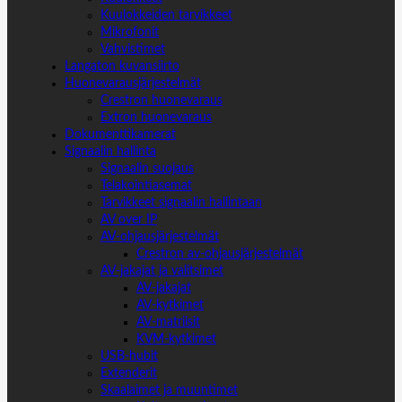
Kuulokkeiden tarvikkeet
Mikrofonit
Vahvistimet
Langaton kuvansiirto
Huonevarausjärjestelmät
Crestron huonevaraus
Extron huonevaraus
Dokumenttikamerat
Signaalin hallinta
Signaalin suojaus
Telakointiasemat
Tarvikkeet signaalin hallintaan
AV over IP
AV-ohjausjärjestelmät
Crestron av-ohjausjärjestelmät
AV-jakajat ja valitsimet
AV-jakajat
AV-kytkimet
AV-matriisit
KVM-kytkimet
USB-hubit
Extenderit
Skaalaimet ja muuntimet