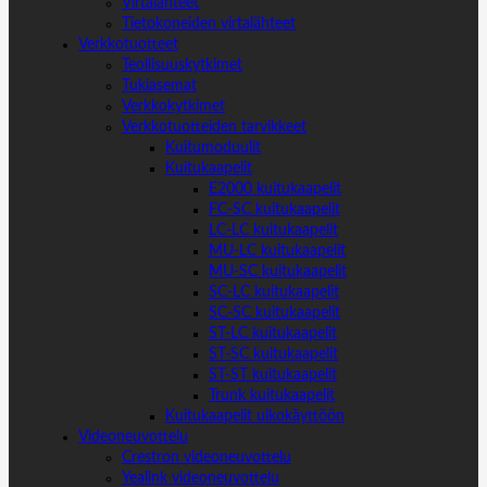
Virtalähteet
Tietokoneiden virtalähteet
Verkkotuotteet
Teollisuuskytkimet
Tukiasemat
Verkkokytkimet
Verkkotuotteiden tarvikkeet
Kuitumoduulit
Kuitukaapelit
E2000 kuitukaapelit
FC-SC kuitukaapelit
LC-LC kuitukaapelit
MU-LC kuitukaapelit
MU-SC kuitukaapelit
SC-LC kuitukaapelit
SC-SC kuitukaapelit
ST-LC kuitukaapelit
ST-SC kuitukaapelit
ST-ST kuitukaapelit
Trunk kuitukaapelit
Kuitukaapelit ulkokäyttöön
Videoneuvottelu
Crestron videoneuvottelu
Yealink videoneuvottelu