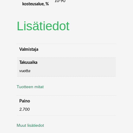
D
10-90
kosteusalue, %
R
A
D
Lisätiedot
I
O
,
4
Valmistaja
+
1
Takuuaika
2
vuotta
D
U
A
Tuotteen mitat
L
B
Paino
A
2.700
N
D
S
Muut lisätiedot
,