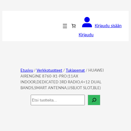
Kirjaudu sisään
Kirjaudu
Etusivu
/
Verkkotuotteet
/
Tukiasemat
/ HUAWEI
AIRENGINE 8760-X1-PRO (11AX
INDOOR,DEDICATED 3RD RADIO,4+12 DUAL
BANDS,SMART ANTENNA,USB,IOT SLOT,BLE)
Haku