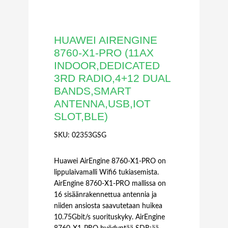
HUAWEI AIRENGINE
8760-X1-PRO (11AX
INDOOR,DEDICATED
3RD RADIO,4+12 DUAL
BANDS,SMART
ANTENNA,USB,IOT
SLOT,BLE)
SKU:
02353GSG
Huawei AirEngine 8760-X1-PRO on
lippulaivamalli Wifi6 tukiasemista.
AirEngine 8760-X1-PRO mallissa on
16 sisäänrakennettua antennia ja
niiden ansiosta saavutetaan huikea
10.75Gbit/s suorituskyky. AirEngine