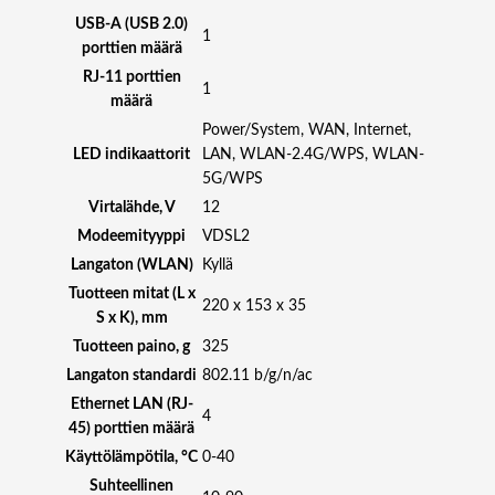
A
USB-A (USB 2.0)
X
1
porttien määrä
I
RJ-11 porttien
N
1
määrä
D
Power/System, WAN, Internet,
O
LED indikaattorit
LAN, WLAN-2.4G/WPS, WLAN-
O
5G/WPS
R
,
Virtalähde, V
12
D
Modeemityyppi
VDSL2
E
Langaton (WLAN)
Kyllä
D
Tuotteen mitat (L x
I
220 x 153 x 35
S x K), mm
C
Tuotteen paino, g
325
A
T
Langaton standardi
802.11 b/g/n/ac
E
Ethernet LAN (RJ-
4
D
45) porttien määrä
3
Käyttölämpötila, °C
0-40
R
Suhteellinen