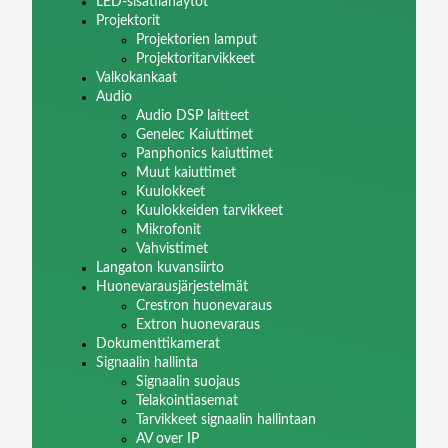
LED-sisätilanäytöt
Projektorit
Projektorien lamput
Projektoritarvikkeet
Valkokankaat
Audio
Audio DSP laitteet
Genelec Kaiuttimet
Panphonics kaiuttimet
Muut kaiuttimet
Kuulokkeet
Kuulokkeiden tarvikkeet
Mikrofonit
Vahvistimet
Langaton kuvansiirto
Huonevarausjärjestelmät
Crestron huonevaraus
Extron huonevaraus
Dokumenttikamerat
Signaalin hallinta
Signaalin suojaus
Telakointiasemat
Tarvikkeet signaalin hallintaan
AV over IP