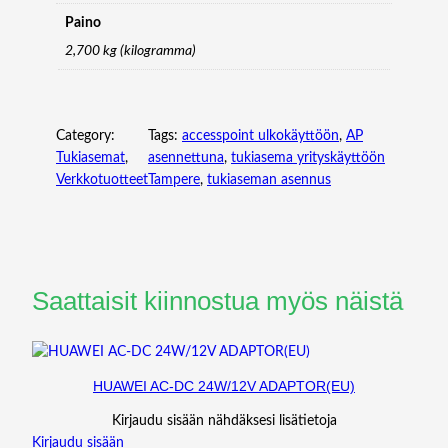
S
Paino
M
2,700 kg (kilogramma)
A
R
T
A
Category:
Tags:
accesspoint ulkokäyttöön
, 
AP
N
Tukiasemat
, 
asennettuna
, 
tukiasema yrityskäyttöön
T
Verkkotuotteet
Tampere
, 
tukiaseman asennus
E
N
N
A
,
Saattaisit kiinnostua myös näistä
U
S
B
,
HUAWEI AC-DC 24W/12V ADAPTOR(EU)
I
O
Kirjaudu sisään nähdäksesi lisätietoja
T
Kirjaudu sisään