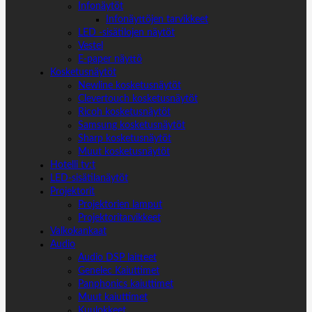
Infonäytöt
Infonäyttöjen tarvikkeet
LED -sisätilojen näytöt
Vestel
E-paper näyttö
Kosketusnäytöt
Newline kosketusnäytöt
Clevertouch kosketusnäytöt
Ricoh kosketusnäytöt
Samsung kosketusnäytöt
Sharp kosketusnäytöt
Muut kosketusnäytöt
Hotelli tv:t
LED-sisätilanäytöt
Projektorit
Projektorien lamput
Projektoritarvikkeet
Valkokankaat
Audio
Audio DSP laitteet
Genelec Kaiuttimet
Panphonics kaiuttimet
Muut kaiuttimet
Kuulokkeet