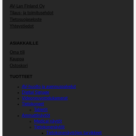
AV-Lan Finland Oy
Tilaus- ja toimitusehdot
Tietosuojaseloste
Yhteystiedot
ASIAKKAILLE
Oma tili
Kauppa
Ostoskori
TUOTTEET
AV-huolto ja asennuspalvelut
Digital Signage
Videoneuvottelukamerat
Tietokoneet
Tabletit
Ammattinäytöt
Medical näytöt
Tietokonenäytöt
Tietokonenäyttöjen tarvikkeet