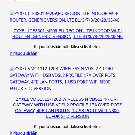
S
L
O
T
,
ZYXEL LTE3301-M209,EU REGION, LTE INDOOR WI-FI
B
ROUTER, GENERIC VERSION, LTE B1/3/7/8/20/28/38/40
L
Kirjaudu sisään nähdäksesi lisätietoja
E
Kirjaudu sisään
)
m
ä
ä
r
ä
ZYXEL VMG1312-T20B WIRELESS N VDSL2 4-PORT
GATEWAY WITH USB VDSL2 PROFILE 17A OVER POTS
GATEWAY, 4FE LAN PORTS, 1 USB PORT WIFI N300,
EU+UK STD VERSION
Kirjaudu sisään nähdäksesi lisätietoja
Kirjaudu sisään