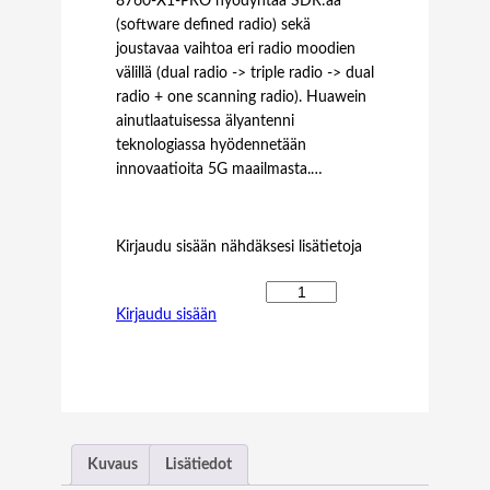
8760-X1-PRO hyödyntää SDR:ää
(software defined radio) sekä
joustavaa vaihtoa eri radio moodien
välillä (dual radio -> triple radio -> dual
radio + one scanning radio). Huawein
ainutlaatuisessa älyantenni
teknologiassa hyödennetään
innovaatioita 5G maailmasta.…
Kirjaudu sisään nähdäksesi lisätietoja
H
Kirjaudu sisään
U
A
W
E
I
A
I
Kuvaus
Lisätiedot
R