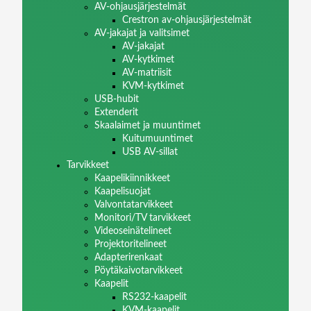
AV-ohjausjärjestelmät
Crestron av-ohjausjärjestelmät
AV-jakajat ja valitsimet
AV-jakajat
AV-kytkimet
AV-matriisit
KVM-kytkimet
USB-hubit
Extenderit
Skaalaimet ja muuntimet
Kuitumuuntimet
USB AV-sillat
Tarvikkeet
Kaapelikiinnikkeet
Kaapelisuojat
Valvontatarvikkeet
Monitori/TV tarvikkeet
Videoseinätelineet
Projektoritelineet
Adapterirenkaat
Pöytäkaivotarvikkeet
Kaapelit
RS232-kaapelit
KVM-kaapelit