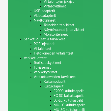
Virtajohtojen jakajat
Virtasovittimet
USB-adapterit
Videoadapterit
Näyttötelineet
Telineiden tarvikkeet
Näyttövaunut ja tarvikkeet
Monitoritelineet
Sähkötuotteet ja tarvikkeet
POE injektorit
Virtalähteet
Tietokoneiden virtalähteet
Verkkotuotteet
Teollisuuskytkimet
Tukiasemat
Verkkokytkimet
Verkkotuotteiden tarvikkeet
Kuitumoduulit
Kuitukaapelit
E2000 kuitukaapelit
FC-SC kuitukaapelit
LC-LC kuitukaapelit
MU-LC kuitukaapelit
MU-SC kuitukaapelit