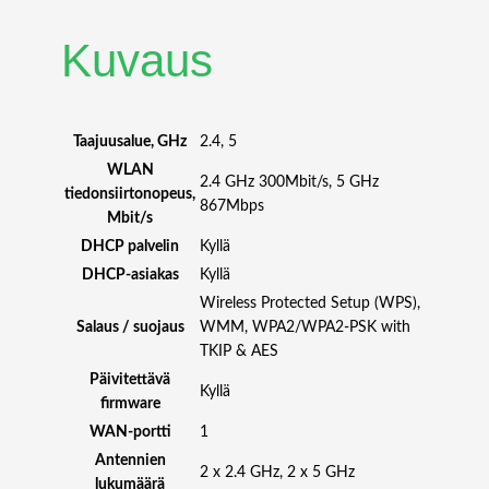
E
N
Kuvaus
G
I
N
E
Taajuusalue, GHz
2.4, 5
8
WLAN
2.4 GHz 300Mbit/s, 5 GHz
7
tiedonsiirtonopeus,
867Mbps
6
Mbit/s
0
DHCP palvelin
Kyllä
-
DHCP-asiakas
Kyllä
X
Wireless Protected Setup (WPS),
1
Salaus / suojaus
WMM, WPA2/WPA2-PSK with
-
TKIP & AES
P
R
Päivitettävä
Kyllä
O
firmware
(
WAN-portti
1
1
Antennien
2 x 2.4 GHz, 2 x 5 GHz
1
lukumäärä