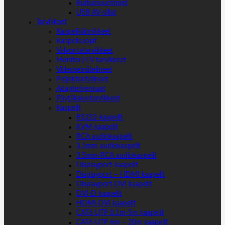
Kuitumuuntimet
USB AV-sillat
Tarvikkeet
Kaapelikiinnikkeet
Kaapelisuojat
Valvontatarvikkeet
Monitori/TV tarvikkeet
Videoseinätelineet
Projektoritelineet
Adapterirenkaat
Pöytäkaivotarvikkeet
Kaapelit
RS232-kaapelit
KVM-kaapelit
RCA audiokaapelit
3.5mm audiokaapelit
3.5mm-RCA audiokaapelit
Displayport-kaapelit
Displayport – HDMI kaapelit
Displayport-DVI kaapelit
DVI-D kaapelit
HDMI-DVI kaapelit
CAT6 UTP 0.1m-5m kaapelit
CAT6 UTP 6m – 20m kaapelit