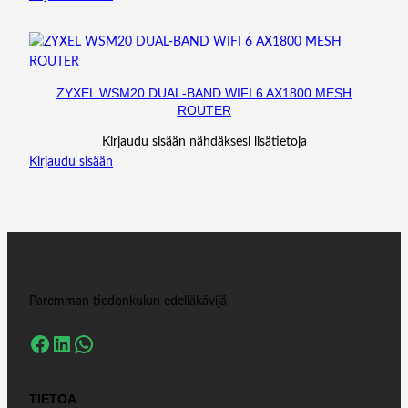
ZYXEL WSM20 DUAL-BAND WIFI 6 AX1800 MESH
ROUTER
Kirjaudu sisään nähdäksesi lisätietoja
Kirjaudu sisään
Paremman tiedonkulun edelläkävijä
Facebook
LinkedIn
WhatsApp
TIETOA