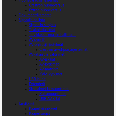
Huonevarausjärjestelmät
Crestron huonevaraus
Extron huonevaraus
Dokumenttikamerat
Signaalin hallinta
Signaalin suojaus
Telakointiasemat
Tarvikkeet signaalin hallintaan
AV over IP
AV-ohjausjärjestelmät
Crestron av-ohjausjärjestelmät
AV-jakajat ja valitsimet
AV-jakajat
AV-kytkimet
AV-matriisit
KVM-kytkimet
USB-hubit
Extenderit
Skaalaimet ja muuntimet
Kuitumuuntimet
USB AV-sillat
Tarvikkeet
Kaapelikiinnikkeet
Kaapelisuojat