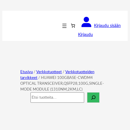
Kirjaudu sisään
Kirjaudu
Etusivu
/
Verkkotuotteet
/
Verkkotuotteiden
tarvikkeet
/ HUAWEI 100GBASE-CWDM4
OPTICAL TRANSCEIVER,QSFP28,100G,SINGLE-
MODE MODULE (1310NM,2KM,LC)
Haku