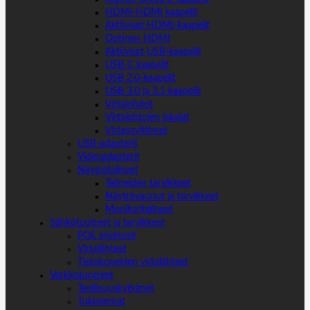
HDMI-HDMI kaapelit
Aktiiviset HDMI-kaapelit
Optinen HDMI
Aktiiviset USB-kaapelit
USB-C kaapelit
USB 2.0-kaapelit
USB 3.0 ja 3.1 kaapelit
Virtajohdot
Virtajohtojen jakajat
Virtasovittimet
USB-adapterit
Videoadapterit
Näyttötelineet
Telineiden tarvikkeet
Näyttövaunut ja tarvikkeet
Monitoritelineet
Sähkötuotteet ja tarvikkeet
POE injektorit
Virtalähteet
Tietokoneiden virtalähteet
Verkkotuotteet
Teollisuuskytkimet
Tukiasemat