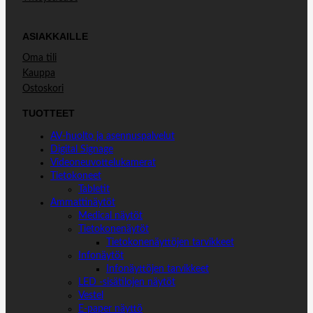
ASIAKKAILLE
Oma tili
Kauppa
Ostoskori
TUOTTEET
AV-huolto ja asennuspalvelut
Digital Signage
Videoneuvottelukamerat
Tietokoneet
Tabletit
Ammattinäytöt
Medical näytöt
Tietokonenäytöt
Tietokonenäyttöjen tarvikkeet
Infonäytöt
Infonäyttöjen tarvikkeet
LED -sisätilojen näytöt
Vestel
E-paper näyttö