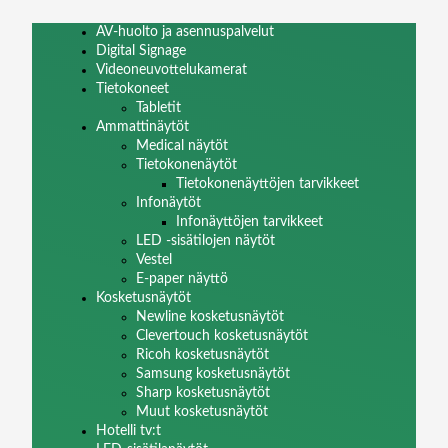
AV-huolto ja asennuspalvelut
Digital Signage
Videoneuvottelukamerat
Tietokoneet
Tabletit
Ammattinäytöt
Medical näytöt
Tietokonenäytöt
Tietokonenäyttöjen tarvikkeet
Infonäytöt
Infonäyttöjen tarvikkeet
LED -sisätilojen näytöt
Vestel
E-paper näyttö
Kosketusnäytöt
Newline kosketusnäytöt
Clevertouch kosketusnäytöt
Ricoh kosketusnäytöt
Samsung kosketusnäytöt
Sharp kosketusnäytöt
Muut kosketusnäytöt
Hotelli tv:t