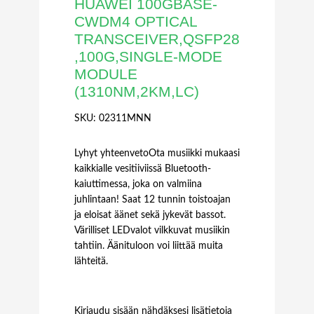
HUAWEI 100GBASE-
CWDM4 OPTICAL
TRANSCEIVER,QSFP28
,100G,SINGLE-MODE
MODULE
(1310NM,2KM,LC)
SKU:
02311MNN
Lyhyt yhteenvetoOta musiikki mukaasi
kaikkialle vesitiiviissä Bluetooth-
kaiuttimessa, joka on valmiina
juhlintaan! Saat 12 tunnin toistoajan
ja eloisat äänet sekä jykevät bassot.
Värilliset LEDvalot vilkkuvat musiikin
tahtiin. Äänituloon voi liittää muita
lähteitä.
Kirjaudu sisään nähdäksesi lisätietoja