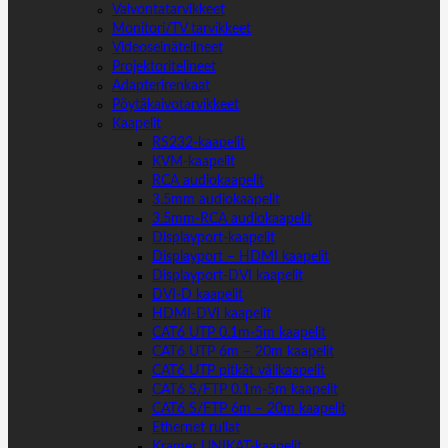
Valvontatarvikkeet
Monitori/TV tarvikkeet
Videoseinätelineet
Projektoritelineet
Adapterirenkaat
Pöytäkaivotarvikkeet
Kaapelit
RS232-kaapelit
KVM-kaapelit
RCA audiokaapelit
3.5mm audiokaapelit
3.5mm-RCA audiokaapelit
Displayport-kaapelit
Displayport – HDMI kaapelit
Displayport-DVI kaapelit
DVI-D kaapelit
HDMI-DVI kaapelit
CAT6 UTP 0.1m-5m kaapelit
CAT6 UTP 6m – 20m kaapelit
CAT6 UTP pitkät välikaapelit
CAT6 S/FTP 0.1m-5m kaapelit
CAT6 S/FTP 6m – 20m kaapelit
Ethernet rullat
Kramer UNIKAT-kaapelit