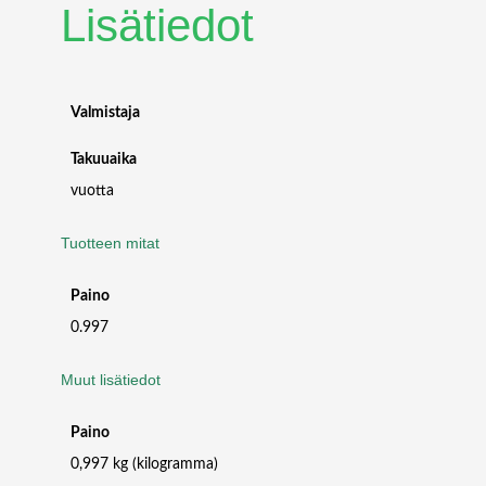
Lisätiedot
4
O
P
T
I
Valmistaja
C
A
Takuuaika
L
vuotta
T
R
Tuotteen mitat
A
N
S
Paino
C
0.997
E
I
Muut lisätiedot
V
E
Paino
R
,
0,997 kg (kilogramma)
Q