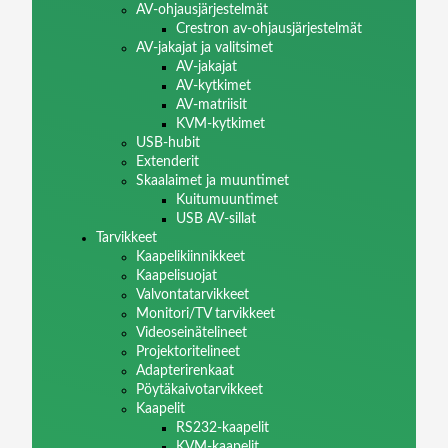
AV-ohjausjärjestelmät
Crestron av-ohjausjärjestelmät
AV-jakajat ja valitsimet
AV-jakajat
AV-kytkimet
AV-matriisit
KVM-kytkimet
USB-hubit
Extenderit
Skaalaimet ja muuntimet
Kuitumuuntimet
USB AV-sillat
Tarvikkeet
Kaapelikiinnikkeet
Kaapelisuojat
Valvontatarvikkeet
Monitori/TV tarvikkeet
Videoseinätelineet
Projektoritelineet
Adapterirenkaat
Pöytäkaivotarvikkeet
Kaapelit
RS232-kaapelit
KVM-kaapelit