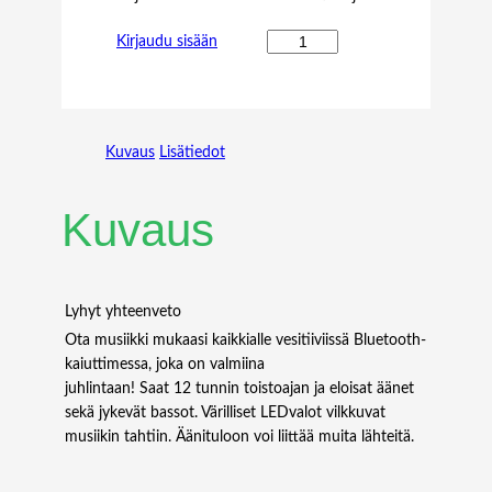
H
Kirjaudu sisään
U
A
W
E
Kuvaus
Lisätiedot
I
1
0
Kuvaus
0
G
B
A
Lyhyt yhteenveto
S
Ota musiikki mukaasi kaikkialle vesitiiviissä Bluetooth-
E
kaiuttimessa, joka on valmiina
-
juhlintaan! Saat 12 tunnin toistoajan ja eloisat äänet
C
sekä jykevät bassot. Värilliset LEDvalot vilkkuvat
W
musiikin tahtiin. Äänituloon voi liittää muita lähteitä.
D
M