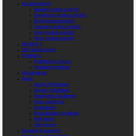
Kosketusnäytöt
Newline kosketusnäytöt
Clevertouch kosketusnäytöt
Ricoh kosketusnäytöt
Samsung kosketusnäytöt
Sharp kosketusnäytöt
Muut kosketusnäytöt
Hotelli tv:t
LED-sisätilanäytöt
Projektorit
Projektorien lamput
Projektoritarvikkeet
Valkokankaat
Audio
Audio DSP laitteet
Genelec Kaiuttimet
Panphonics kaiuttimet
Muut kaiuttimet
Kuulokkeet
Kuulokkeiden tarvikkeet
Mikrofonit
Vahvistimet
Langaton kuvansiirto