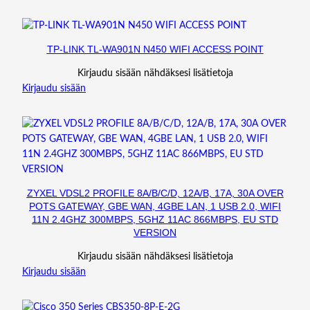
D
E
M
TP-LINK TL-WA901N N450 WIFI ACCESS POINT
O
D
Kirjaudu sisään nähdäksesi lisätietoja
U
Kirjaudu sisään
L
E
(
1
3
1
0
ZYXEL VDSL2 PROFILE 8A/B/C/D, 12A/B, 17A, 30A OVER
POTS GATEWAY, GBE WAN, 4GBE LAN, 1 USB 2.0, WIFI
N
11N 2.4GHZ 300MBPS, 5GHZ 11AC 866MBPS, EU STD
M
VERSION
,
2
Kirjaudu sisään nähdäksesi lisätietoja
K
Kirjaudu sisään
M
,