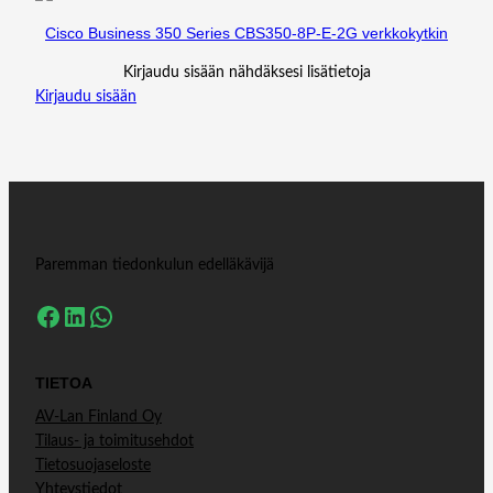
L
C
Cisco Business 350 Series CBS350-8P-E-2G verkkokytkin
)
Kirjaudu sisään nähdäksesi lisätietoja
m
Kirjaudu sisään
ä
ä
r
ä
Paremman tiedonkulun edelläkävijä
Facebook
LinkedIn
WhatsApp
TIETOA
AV-Lan Finland Oy
Tilaus- ja toimitusehdot
Tietosuojaseloste
Yhteystiedot