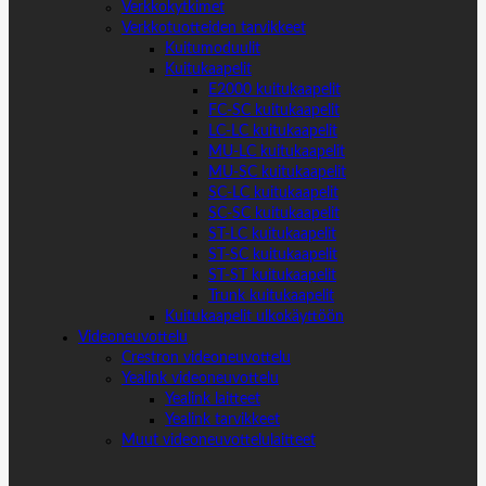
Verkkokytkimet
Verkkotuotteiden tarvikkeet
Kuitumoduulit
Kuitukaapelit
E2000 kuitukaapelit
FC-SC kuitukaapelit
LC-LC kuitukaapelit
MU-LC kuitukaapelit
MU-SC kuitukaapelit
SC-LC kuitukaapelit
SC-SC kuitukaapelit
ST-LC kuitukaapelit
ST-SC kuitukaapelit
ST-ST kuitukaapelit
Trunk kuitukaapelit
Kuitukaapelit ulkokäyttöön
Videoneuvottelu
Crestron videoneuvottelu
Yealink videoneuvottelu
Yealink laitteet
Yealink tarvikkeet
Muut videoneuvottelulaitteet