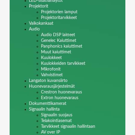
LED-sisätilanäytöt
Projektorit
Projektorien lamput
Projektoritarvikkeet
Valkokankaat
Audio
Audio DSP laitteet
Genelec Kaiuttimet
Panphonics kaiuttimet
Muut kaiuttimet
Kuulokkeet
Kuulokkeiden tarvikkeet
Mikrofonit
Vahvistimet
Langaton kuvansiirto
Huonevarausjärjestelmät
Crestron huonevaraus
Extron huonevaraus
Dokumenttikamerat
Signaalin hallinta
Signaalin suojaus
Telakointiasemat
Tarvikkeet signaalin hallintaan
AV over IP