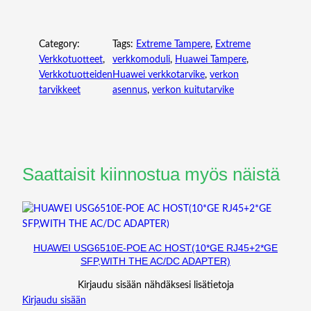
S
F
Category:
Tags:
Extreme Tampere
, 
Extreme
P
Verkkotuotteet
, 
verkkomoduli
, 
Huawei Tampere
, 
2
Verkkotuotteiden
Huawei verkkotarvike
, 
verkon
8
tarvikkeet
asennus
, 
verkon kuitutarvike
,
1
0
0
G
,
Saattaisit kiinnostua myös näistä
S
I
N
G
L
HUAWEI USG6510E-POE AC HOST(10*GE RJ45+2*GE
E
SFP,WITH THE AC/DC ADAPTER)
-
Kirjaudu sisään nähdäksesi lisätietoja
M
Kirjaudu sisään
O