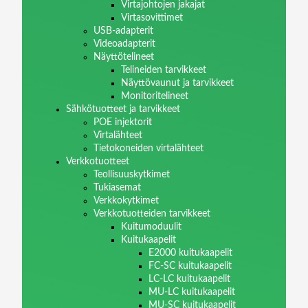
Virtajohtojen jakajat
Virtasovittimet
USB-adapterit
Videoadapterit
Näyttötelineet
Telineiden tarvikkeet
Näyttövaunut ja tarvikkeet
Monitoritelineet
Sähkötuotteet ja tarvikkeet
POE injektorit
Virtalähteet
Tietokoneiden virtalähteet
Verkkotuotteet
Teollisuuskytkimet
Tukiasemat
Verkkokytkimet
Verkkotuotteiden tarvikkeet
Kuitumoduulit
Kuitukaapelit
E2000 kuitukaapelit
FC-SC kuitukaapelit
LC-LC kuitukaapelit
MU-LC kuitukaapelit
MU-SC kuitukaapelit