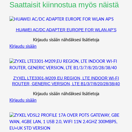
Saattaisit kiinnostua myös näistä
H
A
U
S
HUAWEI AC/DC ADAPTER EUROPE FOR WLAN AP'S
T
)
Kirjaudu sisään nähdäksesi lisätietoja
m
Kirjaudu sisään
ä
ä
r
ä
ZYXEL LTE3301-M209,EU REGION, LTE INDOOR WI-FI
ROUTER, GENERIC VERSION, LTE B1/3/7/8/20/28/38/40
Kirjaudu sisään nähdäksesi lisätietoja
Kirjaudu sisään