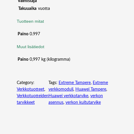
D
Valmistaja
U
Takuuaika
vuotta
L
E
Tuotteen mitat
(
P
Paino
0.997
O
Muut lisätiedot
W
E
Paino
0,997 kg (kilogramma)
R
P
A
N
Category:
Tags:
Extreme Tampere
, 
Extreme
E
Verkkotuotteet
, 
verkkomoduli
, 
Huawei Tampere
, 
L
Verkkotuotteiden
Huawei verkkotarvike
, 
verkon
S
tarvikkeet
asennus
, 
verkon kuitutarvike
I
D
E
E
X