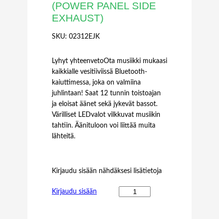
(POWER PANEL SIDE
EXHAUST)
SKU:
02312EJK
Lyhyt yhteenvetoOta musiikki mukaasi
kaikkialle vesitiiviissä Bluetooth-
kaiuttimessa, joka on valmiina
juhlintaan! Saat 12 tunnin toistoajan
ja eloisat äänet sekä jykevät bassot.
Värilliset LEDvalot vilkkuvat musiikin
tahtiin. Äänituloon voi liittää muita
lähteitä.
Kirjaudu sisään nähdäksesi lisätietoja
H
Kirjaudu sisään
U
A