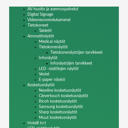
AV-huolto ja asennuspalvelut
Digital Signage
Videoneuvottelukamerat
Tietokoneet
Tabletit
Ammattinäytöt
Medical näytöt
Tietokonenäytöt
Tietokonenäyttöjen tarvikkeet
Infonäytöt
Infonäyttöjen tarvikkeet
LED -sisätilojen näytöt
Vestel
E-paper näyttö
Kosketusnäytöt
Newline kosketusnäytöt
Clevertouch kosketusnäytöt
Ricoh kosketusnäytöt
Samsung kosketusnäytöt
Sharp kosketusnäytöt
Muut kosketusnäytöt
Hotelli tv:t