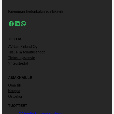
Paremman tiedonkulun edelläkävijä
Facebook
LinkedIn
WhatsApp
TIETOA
AV-Lan Finland Oy
Tilaus- ja toimitusehdot
Tietosuojaseloste
Yhteystiedot
ASIAKKAILLE
Oma tili
Kauppa
Ostoskori
TUOTTEET