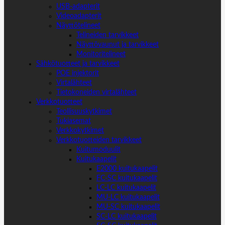
USB-adapterit
Videoadapterit
Näyttötelineet
Telineiden tarvikkeet
Näyttövaunut ja tarvikkeet
Monitoritelineet
Sähkötuotteet ja tarvikkeet
POE injektorit
Virtalähteet
Tietokoneiden virtalähteet
Verkkotuotteet
Teollisuuskytkimet
Tukiasemat
Verkkokytkimet
Verkkotuotteiden tarvikkeet
Kuitumoduulit
Kuitukaapelit
E2000 kuitukaapelit
FC-SC kuitukaapelit
LC-LC kuitukaapelit
MU-LC kuitukaapelit
MU-SC kuitukaapelit
SC-LC kuitukaapelit