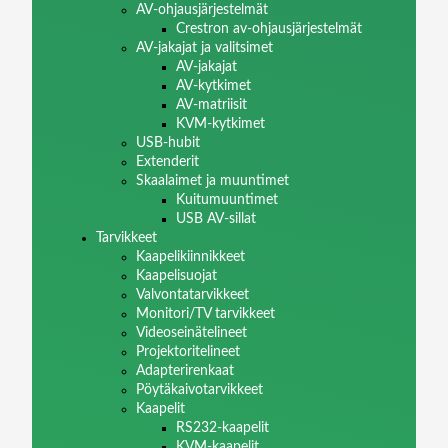
AV-ohjausjärjestelmät
Crestron av-ohjausjärjestelmät
AV-jakajat ja valitsimet
AV-jakajat
AV-kytkimet
AV-matriisit
KVM-kytkimet
USB-hubit
Extenderit
Skaalaimet ja muuntimet
Kuitumuuntimet
USB AV-sillat
Tarvikkeet
Kaapelikiinnikkeet
Kaapelisuojat
Valvontatarvikkeet
Monitori/TV tarvikkeet
Videoseinätelineet
Projektoritelineet
Adapterirenkaat
Pöytäkaivotarvikkeet
Kaapelit
RS232-kaapelit
KVM-kaapelit