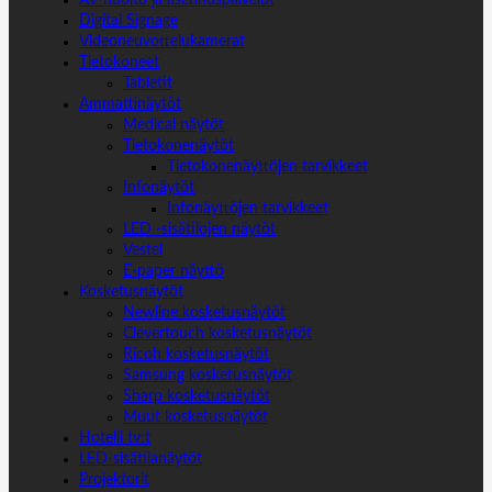
AV-huolto ja asennuspalvelut
Digital Signage
Videoneuvottelukamerat
Tietokoneet
Tabletit
Ammattinäytöt
Medical näytöt
Tietokonenäytöt
Tietokonenäyttöjen tarvikkeet
Infonäytöt
Infonäyttöjen tarvikkeet
LED -sisätilojen näytöt
Vestel
E-paper näyttö
Kosketusnäytöt
Newline kosketusnäytöt
Clevertouch kosketusnäytöt
Ricoh kosketusnäytöt
Samsung kosketusnäytöt
Sharp kosketusnäytöt
Muut kosketusnäytöt
Hotelli tv:t
LED-sisätilanäytöt
Projektorit