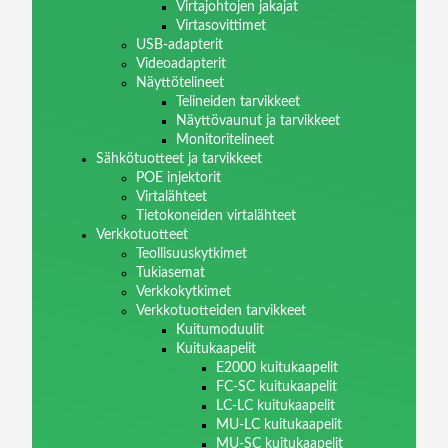
Virtajohtojen jakajat
Virtasovittimet
USB-adapterit
Videoadapterit
Näyttötelineet
Telineiden tarvikkeet
Näyttövaunut ja tarvikkeet
Monitoritelineet
Sähkötuotteet ja tarvikkeet
POE injektorit
Virtalähteet
Tietokoneiden virtalähteet
Verkkotuotteet
Teollisuuskytkimet
Tukiasemat
Verkkokytkimet
Verkkotuotteiden tarvikkeet
Kuitumoduulit
Kuitukaapelit
E2000 kuitukaapelit
FC-SC kuitukaapelit
LC-LC kuitukaapelit
MU-LC kuitukaapelit
MU-SC kuitukaapelit