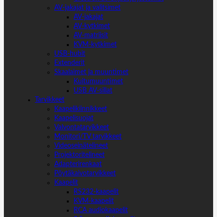
AV-jakajat ja valitsimet
AV-jakajat
AV-kytkimet
AV-matriisit
KVM-kytkimet
USB-hubit
Extenderit
Skaalaimet ja muuntimet
Kuitumuuntimet
USB AV-sillat
Tarvikkeet
Kaapelikiinnikkeet
Kaapelisuojat
Valvontatarvikkeet
Monitori/TV tarvikkeet
Videoseinätelineet
Projektoritelineet
Adapterirenkaat
Pöytäkaivotarvikkeet
Kaapelit
RS232-kaapelit
KVM-kaapelit
RCA audiokaapelit