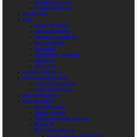
Projektorien lamput
Projektoritarvikkeet
Valkokankaat
Audio
Audio DSP laitteet
Genelec Kaiuttimet
Panphonics kaiuttimet
Muut kaiuttimet
Kuulokkeet
Kuulokkeiden tarvikkeet
Mikrofonit
Vahvistimet
Langaton kuvansiirto
Huonevarausjärjestelmät
Crestron huonevaraus
Extron huonevaraus
Dokumenttikamerat
Signaalin hallinta
Signaalin suojaus
Telakointiasemat
Tarvikkeet signaalin hallintaan
AV over IP
AV-ohjausjärjestelmät
Crestron av-ohjausjärjestelmät