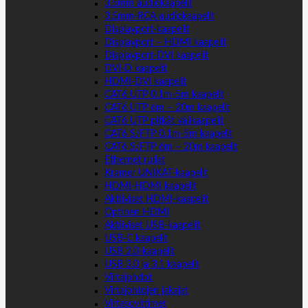
3.5mm audiokaapelit
3.5mm-RCA audiokaapelit
Displayport-kaapelit
Displayport – HDMI kaapelit
Displayport-DVI kaapelit
DVI-D kaapelit
HDMI-DVI kaapelit
CAT6 UTP 0.1m-5m kaapelit
CAT6 UTP 6m – 20m kaapelit
CAT6 UTP pitkät välikaapelit
CAT6 S/FTP 0.1m-5m kaapelit
CAT6 S/FTP 6m – 20m kaapelit
Ethernet rullat
Kramer UNIKAT-kaapelit
HDMI-HDMI kaapelit
Aktiiviset HDMI-kaapelit
Optinen HDMI
Aktiiviset USB-kaapelit
USB-C kaapelit
USB 2.0-kaapelit
USB 3.0 ja 3.1 kaapelit
Virtajohdot
Virtajohtojen jakajat
Virtasovittimet