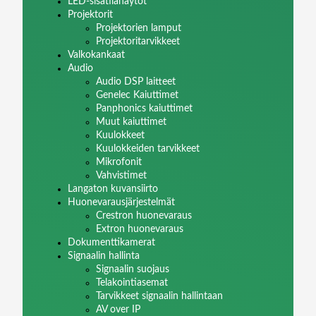
LED-sisätilanäytöt
Projektorit
Projektorien lamput
Projektoritarvikkeet
Valkokankaat
Audio
Audio DSP laitteet
Genelec Kaiuttimet
Panphonics kaiuttimet
Muut kaiuttimet
Kuulokkeet
Kuulokkeiden tarvikkeet
Mikrofonit
Vahvistimet
Langaton kuvansiirto
Huonevarausjärjestelmät
Crestron huonevaraus
Extron huonevaraus
Dokumenttikamerat
Signaalin hallinta
Signaalin suojaus
Telakointiasemat
Tarvikkeet signaalin hallintaan
AV over IP