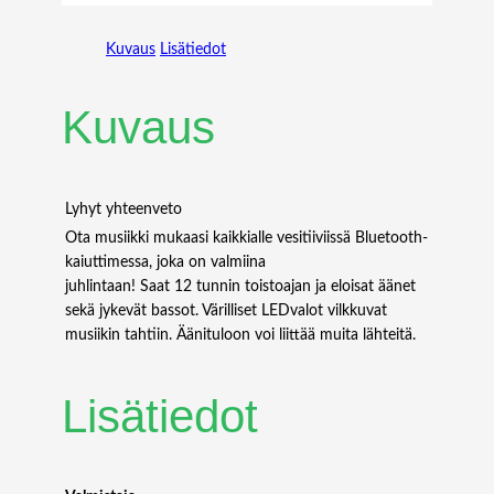
W
E
Kuvaus
Lisätiedot
I
1
0
Kuvaus
0
0
W
A
Lyhyt yhteenveto
C
Ota musiikki mukaasi kaikkialle vesitiiviissä Bluetooth-
P
kaiuttimessa, joka on valmiina
O
juhlintaan! Saat 12 tunnin toistoajan ja eloisat äänet
E
sekä jykevät bassot. Värilliset LEDvalot vilkkuvat
P
musiikin tahtiin. Äänituloon voi liittää muita lähteitä.
O
W
Lisätiedot
E
R
M
O